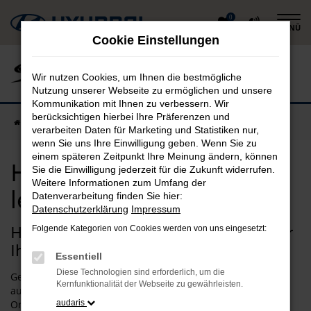
Zum
0
MENÜ
Hauptinhalt
Cookie Einstellungen
springen
Wir nutzen Cookies, um Ihnen die bestmögliche
Nutzung unserer Webseite zu ermöglichen und unsere
Kommunikation mit Ihnen zu verbessern. Wir
berücksichtigen hierbei Ihre Präferenzen und
Startseite
Hyundai
Hyundai INSTER kaufen, leasen, finanzieren
verarbeiten Daten für Marketing und Statistiken nur,
wenn Sie uns Ihre Einwilligung geben. Wenn Sie zu
einem späteren Zeitpunkt Ihre Meinung ändern, können
Hyundai INSTER kaufen,
Sie die Einwilligung jederzeit für die Zukunft widerrufen.
Weitere Informationen zum Umfang der
leasen, finanzieren
Datenverarbeitung finden Sie hier:
Datenschutzerklärung
Impressum
Hyundai INSTER – unser Vorschlag für
Folgende Kategorien von Cookies werden von uns eingesetzt:
Ihre Mobilität
Essentiell
Diese Technologien sind erforderlich, um die
Gestatten, Hyundai INSTER. Gerne stellen wir Ihnen dieses
Kernfunktionalität der Webseite zu gewährleisten.
außergewöhnliche Fahrzeug vor und lassen Sie bei uns vor
Ort einsteigen. Wir tun dies, weil wir voll und ganz von der
audaris