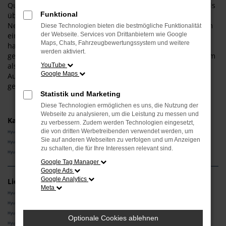
Qualität des Herstellers und der Güte speziell dieses Modells
Funktional
überzeugt sind. In unserem Sortiment finden Sie sowohl
Neuwagen als auch eine Tageszulassung, bei der es sich um
Diese Technologien bieten die bestmögliche Funktionalität
einen Neuwagen zu einem besonders günstigen Preis
der Webseite. Services von Drittanbietern wie Google
Maps, Chats, Fahrzeugbewertungssystem und weitere
handelt. Wer eher auf Gebrauchte setzt, findet einen
werden aktiviert.
gebrauchten Hyundai INSTER sowohl in der klassischen Form
als auch als jungen Jahreswagen. Mit anderen Worten: im
YouTube
Google Maps
Autocenter Schneider schöpfen Sie aus dem Vollen und
gelangen ganz sicher an Ihren Hyundai INSTER.
Statistik und Marketing
Diese Technologien ermöglichen es uns, die Nutzung der
Webseite zu analysieren, um die Leistung zu messen und
Kategorie
zu verbessern. Zudem werden Technologien eingesetzt,
die von dritten Werbetreibenden verwendet werden, um
Hyundai INSTER Neuwagen
Sie auf anderen Webseiten zu verfolgen und um Anzeigen
Hyundai INSTER Vorführwagen
zu schalten, die für Ihre Interessen relevant sind.
Hyundai INSTER Gebrauchtwagen
Google Tag Manager
Google Ads
Google Analytics
Lieferservice
Meta
Hyundai INSTER München
Hyundai INSTER Regensburg
Hyundai INSTER Straubing
Optionale Cookies ablehnen
Hyundai INSTER Nürnberg