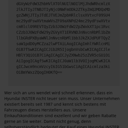
dGVyWzFdW3ZhbHVlXT0lNUIlN0IlMjJhdWRhcmlzX
2lkJTIyJTNBJTIyNjc0NWFmODk2ZTkyZmQ2MDQxMD
gzZWNjJTIyJTdEJTVEJmZpbHRlclsxXVtvcF09SU4
mc29ydFswXVtmaWVsZF09aXNPd24mc29ydFswXVtv
cmRlcl09REVTQyZzb3J0WzFdW2ZpZWxkXT1pc1Rvc
CZzb3J0WzFdW29yZGVyXT1ERVNDJnNvcnRbMl1bZm
llbGRdPXByaWNlJnNvcnRbMl1bb3JkZXJdPUFTQyZ
saW1pdD0yMCZza2lwPTAiLAogICAgImhlYWRlcnMi
OiB7fSwKICAgICJib2R5IjogbnVsbCwKICAgICJle
HBlY3QiOiB7CiAgICAgICJyZXNwb25zZVR5cGUiOi
AiIgogICAgfSwKICAgICJ0aW1lb3V0IjogMCwKICA
gICJwcm9ncmVzcyI6IG51bGwsCiAgICAicmlza3ki
OiBmYWxzZQogIH0KfQ==
Wer sich an uns wendet wird schnell erkennen, dass ein
Hyundai INSTER nicht teuer sein muss. Unser Unternehmen
existiert bereits seit 1987 und kennt sich bestens mit
Fahrzeugen dieses Herstellers aus. Unsere
Einkaufskonditionen sind exzellent und wir geben Rabatte
gerne an Sie weiter. Damit nicht genug, denn
selbstverständlich bedeutet der Kauf eines Hyundai INSTER