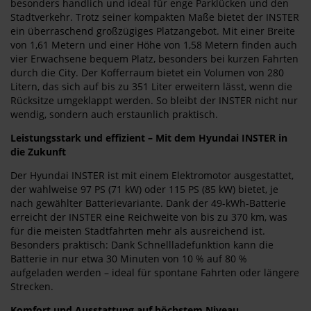
besonders handlich und ideal für enge Parklücken und den
Stadtverkehr. Trotz seiner kompakten Maße bietet der INSTER
ein überraschend großzügiges Platzangebot. Mit einer Breite
von 1,61 Metern und einer Höhe von 1,58 Metern finden auch
vier Erwachsene bequem Platz, besonders bei kurzen Fahrten
durch die City. Der Kofferraum bietet ein Volumen von 280
Litern, das sich auf bis zu 351 Liter erweitern lässt, wenn die
Rücksitze umgeklappt werden. So bleibt der INSTER nicht nur
wendig, sondern auch erstaunlich praktisch.
Leistungsstark und effizient – Mit dem Hyundai INSTER in
die Zukunft
Der Hyundai INSTER ist mit einem Elektromotor ausgestattet,
der wahlweise 97 PS (71 kW) oder 115 PS (85 kW) bietet, je
nach gewählter Batterievariante. Dank der 49-kWh-Batterie
erreicht der INSTER eine Reichweite von bis zu 370 km, was
für die meisten Stadtfahrten mehr als ausreichend ist.
Besonders praktisch: Dank Schnellladefunktion kann die
Batterie in nur etwa 30 Minuten von 10 % auf 80 %
aufgeladen werden – ideal für spontane Fahrten oder längere
Strecken.
Komfort und Ausstattung auf höchstem Niveau