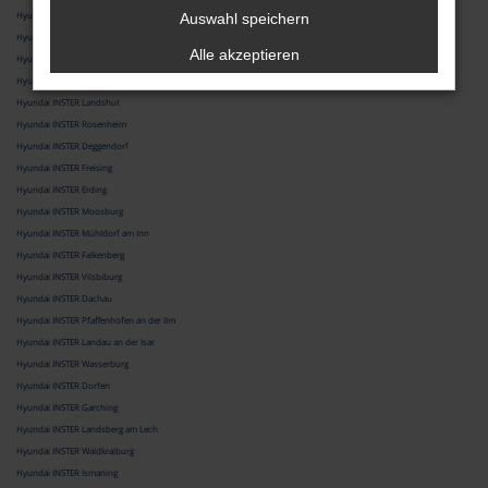
Hyundai INSTER Passau
Auswahl speichern
Hyundai INSTER Dingolfing
Alle akzeptieren
Hyundai INSTER Augsburg
Hyundai INSTER Ingolstadt
Hyundai INSTER Landshut
Hyundai INSTER Rosenheim
Hyundai INSTER Deggendorf
Hyundai INSTER Freising
Hyundai INSTER Erding
Hyundai INSTER Moosburg
Hyundai INSTER Mühldorf am Inn
Hyundai INSTER Falkenberg
Hyundai INSTER Vilsbiburg
Hyundai INSTER Dachau
Hyundai INSTER Pfaffenhofen an der Ilm
Hyundai INSTER Landau an der Isar
Hyundai INSTER Wasserburg
Hyundai INSTER Dorfen
Hyundai INSTER Garching
Hyundai INSTER Landsberg am Lech
Hyundai INSTER Waldkraiburg
Hyundai INSTER Ismaning