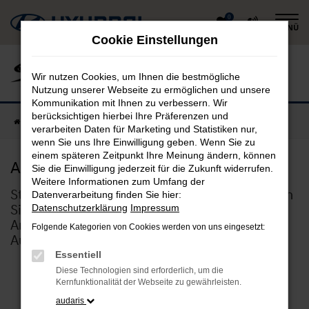
Zum
0
MENÜ
Hauptinhalt
Cookie Einstellungen
springen
Wir nutzen Cookies, um Ihnen die bestmögliche
Nutzung unserer Webseite zu ermöglichen und unsere
Kommunikation mit Ihnen zu verbessern. Wir
berücksichtigen hierbei Ihre Präferenzen und
Startseite
Job und Karriere
Aus- & Weiterbildung
verarbeiten Daten für Marketing und Statistiken nur,
wenn Sie uns Ihre Einwilligung geben. Wenn Sie zu
einem späteren Zeitpunkt Ihre Meinung ändern, können
Aus- & Weiterbildung
Sie die Einwilligung jederzeit für die Zukunft widerrufen.
Weitere Informationen zum Umfang der
Starten Sie mit uns in die Zukunft! Verschaffen
Datenverarbeitung finden Sie hier:
Sie sich hier einen Überblick über unser
Datenschutzerklärung
Impressum
Angebot an Aus-&Weiterbildungen bei
Folgende Kategorien von Cookies werden von uns eingesetzt:
Autocenter Schneider GmbH & Co.KG
Essentiell
Diese Technologien sind erforderlich, um die
Kernfunktionalität der Webseite zu gewährleisten.
audaris