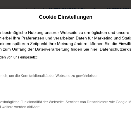
Landshut
+49 871 931560
|
Dingolfing
+49 8731 325
Cookie Einstellungen
ie bestmögliche Nutzung unserer Webseite zu ermöglichen und unsere
hierbei Ihre Präferenzen und verarbeiten Daten für Marketing und Stati
einem späteren Zeitpunkt Ihre Meinung ändern, können Sie die Einwillig
en zum Umfang der Datenverarbeitung finden Sie hier:
Datenschutzerkl
en von uns eingesetzt:
rlich, um die Kernfunktionalität der Webseite zu gewährleisten.
E-Auto oder Verbrenner?
raus, welche Antriebsart wirklich
estmögliche Funktionalität der Webseite. Services von Drittanbietern wie Google 
eitere werden aktiviert.
t heute von weit mehr ab als nur vom Kaufpreis. Laufende Kos
zeugkosten.