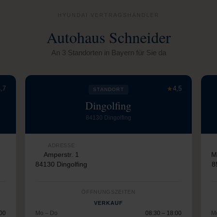
HYUNDAI VERTRAGSHÄNDLER
Autohaus Schneider
An 3 Standorten in Bayern für Sie da
,7
★
4,5
STANDORT
Dingolfing
84130 Dingolfing
ADRESSE
Amperstr. 1
M
84130 Dingolfing
8
ÖFFNUNGSZEITEN
VERKAUF
:00
Mo – Do
08:30 – 18:00
M