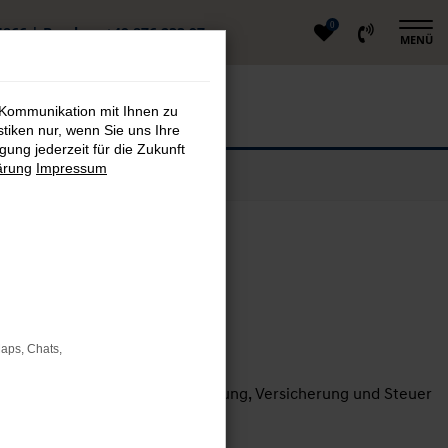
0
4866
|
Berglern
+49 876 233 97
MENÜ
 Kommunikation mit Ihnen zu
stiken nur, wenn Sie uns Ihre
ung jederzeit für die Zukunft
ärung
Impressum
 günstiger ist
Maps, Chats,
ten wie Energieverbrauch, Wartung, Versicherung und Steuer