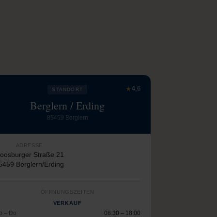
★
4,6
STANDORT
Berglern / Erding
85459 Berglern
ADRESSE
oosburger Straße 21
5459 Berglern/Erding
ÖFFNUNGSZEITEN
VERKAUF
o – Do
08:30 – 18:00