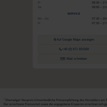
Fr
08:30 – 17
Sa
09:00 – 13
SERVICE
Mo – Do
07:30 – 18
Fr
07:30 – 17
Auf Google Maps anzeigen
+49 (0) 871 931560
E-Mail schreiben
Ehemaliger Neupreis (Unverbindliche Preisempfehlung des Herstellers am T
1
Der errechnete Preisvorteil sowie die angegebene Ersparnis errechnet sich 