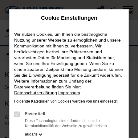
Zum
0
MENÜ
Hauptinhalt
Cookie Einstellungen
springen
Wir nutzen Cookies, um Ihnen die bestmögliche
Nutzung unserer Webseite zu ermöglichen und unsere
Kommunikation mit Ihnen zu verbessern. Wir
berücksichtigen hierbei Ihre Präferenzen und
Startseite
Schneider Gruppe
Kontakt
verarbeiten Daten für Marketing und Statistiken nur,
wenn Sie uns Ihre Einwilligung geben. Wenn Sie zu
einem späteren Zeitpunkt Ihre Meinung ändern, können
Kontakt
Sie die Einwilligung jederzeit für die Zukunft widerrufen.
Weitere Informationen zum Umfang der
Schreiben Sie uns Ihre Nachricht
Datenverarbeitung finden Sie hier:
Datenschutzerklärung
Impressum
Kontaktformular
Folgende Kategorien von Cookies werden von uns eingesetzt:
Essentiell
Wählen Sie bitte den entsprechenden Betreff für die
Diese Technologien sind erforderlich, um die
Kontaktanfrage
Kernfunktionalität der Webseite zu gewährleisten.
audaris