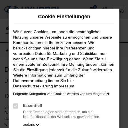
Zum
0
MENÜ
Hauptinhalt
Cookie Einstellungen
springen
Wir nutzen Cookies, um Ihnen die bestmögliche
Nutzung unserer Webseite zu ermöglichen und unsere
Kommunikation mit Ihnen zu verbessern. Wir
berücksichtigen hierbei Ihre Präferenzen und
Startseite
Datenschutz
verarbeiten Daten für Marketing und Statistiken nur,
wenn Sie uns Ihre Einwilligung geben. Wenn Sie zu
einem späteren Zeitpunkt Ihre Meinung ändern, können
Datenschutz
Sie die Einwilligung jederzeit für die Zukunft widerrufen.
Weitere Informationen zum Umfang der
Datenschutzhinweise für unsere Website
Datenverarbeitung finden Sie hier:
Datenschutzerklärung
Impressum
Datenschutzerklärung
Folgende Kategorien von Cookies werden von uns eingesetzt:
Essentiell
Sie erhalten als Nutzer unserer Internetseite in dieser
Datenschutzerklärung alle notwendigen Informationen
Diese Technologien sind erforderlich, um die
Kernfunktionalität der Webseite zu gewährleisten.
darüber, wie, in welchem Umfang sowie zu welchem Zweck
wir oder Drittanbieter Daten von Ihnen erheben und diese
audaris