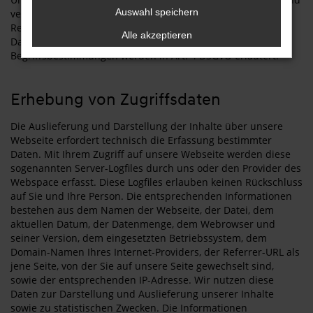
Auswahl speichern
verständlich sein. Die Datenschutzerklärung nutzt in der
Regel die offiziellen Begriffe der
Alle akzeptieren
Datenschutzgrundverordnung (DSGVO). Die offiziellen
Begriffsbestimmungen werden in Art. 4 DSGVO erläutert.
Erhebung von Zugriffsdaten
Die Auslieferung und Darstellung der Inhalte über unsere
Webseite erfordert technisch die Erfassung bestimmter
Daten. Mit Ihrem Zugriff auf unsere Webseite werden diese
sogenannten Server-Logfiles durch uns oder den Provider des
Webspace erfasst. Diese Logfiles erlauben keinen Rückschluss
auf Sie und Ihre Person. Die entsprechenden Informationen
bestehen aus dem Namen der Webseite, der Datei, dem
aktuellen Datum, der Datenmenge, dem Webrowser und
seiner Version, dem eingesetzten Betriebssystem, dem
Domain-Namen Ihres Internet-Providers, der Referrer-URL als
jene Seite, von der Sie auf unsere Seite gewechselt sind,
sowie der entsprechenden IP-Adresse. Wir nutzen diese
Daten zur Darstellung und Auslieferung unserer Inhalte
sowie zu statistischen Zwecken. Die Informationen