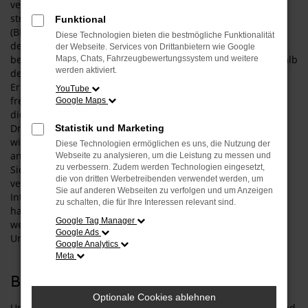
verwenden. Die Erhebung und Nutzung Ihrer Daten erfolgt
streng nach den Vorgaben des Bundesdatenschutzgesetzes
Funktional
(BDSG) und des Telemediengesetzes (TMG). Wir fühlen uns
Diese Technologien bieten die bestmögliche Funktionalität
der Vertraulichkeit Ihrer personenbezogenen Daten
der Webseite. Services von Drittanbietern wie Google
besonders verpflichtet und arbeiten deshalb streng innerhalb
Maps, Chats, Fahrzeugbewertungssystem und weitere
werden aktiviert.
der Grenzen, die die gesetzlichen Vorgaben uns setzen. Die
Erhebung dieser personenbezogenen Daten erfolgt auf
YouTube
freiwilliger Basis, wenn uns das möglich ist. Auch geben wir
Google Maps
diese Daten nur mit Ihrer ausdrücklichen Zustimmung an
Dritte weiter. Wir sorgen bei besonders vertraulichen Daten
Statistik und Marketing
wie im Zahlungsverkehr oder im Hinblick auf Ihre Anfragen
Diese Technologien ermöglichen es uns, die Nutzung der
an uns durch Einsatz einer SSL-Verschlüsselung für hohe
Webseite zu analysieren, um die Leistung zu messen und
zu verbessern. Zudem werden Technologien eingesetzt,
Sicherheit. Wir möchten es aber an dieser Stelle nicht
die von dritten Werbetreibenden verwendet werden, um
versäumen, auf die allgemeinen Gefahren der
Sie auf anderen Webseiten zu verfolgen und um Anzeigen
Internetnutzung hinzuweisen, auf die wir keinen Einfluss
zu schalten, die für Ihre Interessen relevant sind.
haben. Besonders im E-Mail-Verkehr sind Ihre Daten ohne
Google Tag Manager
weitere Vorkehrungen nicht sicher und können unter
Google Ads
Umständen von Dritten erfasst werden.
Google Analytics
Meta
Begriffsbestimmungen
Optionale Cookies ablehnen
Unsere Datenschutzerklärung soll für jedermann einfach und