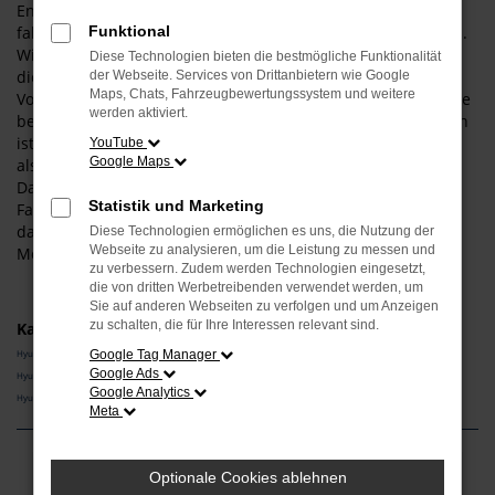
Entscheiden Sie sich für einen Hyundai INSTER und Sie
fahren fortan bestens motorisiert durch Landsberg am Lech.
Funktional
Wir verstehen uns als Experten für diesen Hersteller und
Diese Technologien bieten die bestmögliche Funktionalität
dieses Modell und informieren Sie gern über die vielen
der Webseite. Services von Drittanbietern wie Google
Maps, Chats, Fahrzeugbewertungssystem und weitere
Vorteile, die aus einem Kauf resultieren. Gerne lassen wir Sie
werden aktiviert.
bei uns vor Ort einsteigen – der Weg aus Landsberg am Lech
ist nicht weit. Wir bieten Ihnen den Hyundai INSTER sowohl
YouTube
Google Maps
als klassischen Neuwagen als auch als Tageszulassung.
Darüber hinaus erhalten Sie bei uns auch gebrauchte
Statistik und Marketing
Fahrzeuge, gerne auch in Form eines Jahreswagens und
damit eines jungen Gebrauchten. Entdecken Sie die vielen
Diese Technologien ermöglichen es uns, die Nutzung der
Webseite zu analysieren, um die Leistung zu messen und
Möglichkeiten, die Ihnen das Autohaus Schneider bietet.
zu verbessern. Zudem werden Technologien eingesetzt,
die von dritten Werbetreibenden verwendet werden, um
Sie auf anderen Webseiten zu verfolgen und um Anzeigen
zu schalten, die für Ihre Interessen relevant sind.
Kategorie
Hyundai INSTER Neuwagen Landsberg am Lech
Google Tag Manager
Google Ads
Hyundai INSTER Vorführwagen Landsberg am Lech
Google Analytics
Hyundai INSTER Gebrauchtwagen Landsberg am Lech
Meta
Fehler: Network Error
Optionale Cookies ablehnen