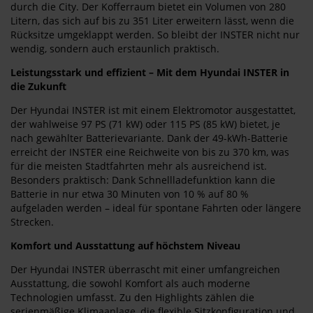
durch die City. Der Kofferraum bietet ein Volumen von 280
Litern, das sich auf bis zu 351 Liter erweitern lässt, wenn die
Rücksitze umgeklappt werden. So bleibt der INSTER nicht nur
wendig, sondern auch erstaunlich praktisch.
Leistungsstark und effizient – Mit dem Hyundai INSTER in
die Zukunft
Der Hyundai INSTER ist mit einem Elektromotor ausgestattet,
der wahlweise 97 PS (71 kW) oder 115 PS (85 kW) bietet, je
nach gewählter Batterievariante. Dank der 49-kWh-Batterie
erreicht der INSTER eine Reichweite von bis zu 370 km, was
für die meisten Stadtfahrten mehr als ausreichend ist.
Besonders praktisch: Dank Schnellladefunktion kann die
Batterie in nur etwa 30 Minuten von 10 % auf 80 %
aufgeladen werden – ideal für spontane Fahrten oder längere
Strecken.
Komfort und Ausstattung auf höchstem Niveau
Der Hyundai INSTER überrascht mit einer umfangreichen
Ausstattung, die sowohl Komfort als auch moderne
Technologien umfasst. Zu den Highlights zählen die
serienmäßige Klimaanlage, die flexible Sitzkonfiguration und