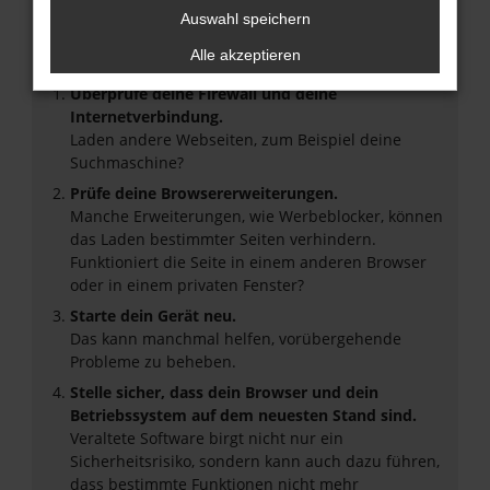
Auswahl speichern
Beim Laden ist ein Fehler aufgetreten.
Hier sind ein paar Tipps, die dir helfen können:
Alle akzeptieren
Überprüfe deine Firewall und deine
Internetverbindung.
Laden andere Webseiten, zum Beispiel deine
Suchmaschine?
Prüfe deine Browsererweiterungen.
Manche Erweiterungen, wie Werbeblocker, können
das Laden bestimmter Seiten verhindern.
Funktioniert die Seite in einem anderen Browser
oder in einem privaten Fenster?
Starte dein Gerät neu.
Das kann manchmal helfen, vorübergehende
Probleme zu beheben.
Stelle sicher, dass dein Browser und dein
Betriebssystem auf dem neuesten Stand sind.
Veraltete Software birgt nicht nur ein
Sicherheitsrisiko, sondern kann auch dazu führen,
dass bestimmte Funktionen nicht mehr