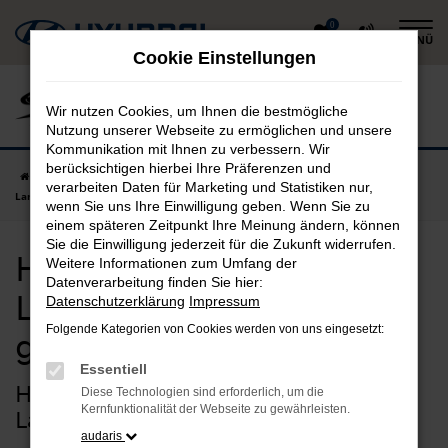
Zum
0
MENÜ
Hauptinhalt
Cookie Einstellungen
springen
Wir nutzen Cookies, um Ihnen die bestmögliche
Nutzung unserer Webseite zu ermöglichen und unsere
Kommunikation mit Ihnen zu verbessern. Wir
berücksichtigen hierbei Ihre Präferenzen und
Startseite
Landsberg am Lech
Hyundai
Hyundai INSTER in
verarbeiten Daten für Marketing und Statistiken nur,
Landsberg am Lech günstig kaufen
wenn Sie uns Ihre Einwilligung geben. Wenn Sie zu
einem späteren Zeitpunkt Ihre Meinung ändern, können
Sie die Einwilligung jederzeit für die Zukunft widerrufen.
Hyundai INSTER in
Weitere Informationen zum Umfang der
Datenverarbeitung finden Sie hier:
Landsberg am Lech
Datenschutzerklärung
Impressum
Folgende Kategorien von Cookies werden von uns eingesetzt:
günstig kaufen
Essentiell
Hyundai INSTER – unsere Idee für
Diese Technologien sind erforderlich, um die
Kernfunktionalität der Webseite zu gewährleisten.
Landsberg am Lech
audaris