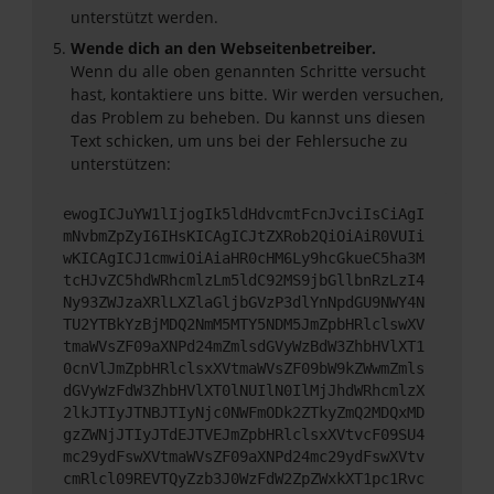
unterstützt werden.
Wende dich an den Webseitenbetreiber.
Wenn du alle oben genannten Schritte versucht
hast, kontaktiere uns bitte. Wir werden versuchen,
das Problem zu beheben. Du kannst uns diesen
Text schicken, um uns bei der Fehlersuche zu
unterstützen:
ewogICJuYW1lIjogIk5ldHdvcmtFcnJvciIsCiAgI
mNvbmZpZyI6IHsKICAgICJtZXRob2QiOiAiR0VUIi
wKICAgICJ1cmwiOiAiaHR0cHM6Ly9hcGkueC5ha3M
tcHJvZC5hdWRhcmlzLm5ldC92MS9jbGllbnRzLzI4
Ny93ZWJzaXRlLXZlaGljbGVzP3dlYnNpdGU9NWY4N
TU2YTBkYzBjMDQ2NmM5MTY5NDM5JmZpbHRlclswXV
tmaWVsZF09aXNPd24mZmlsdGVyWzBdW3ZhbHVlXT1
0cnVlJmZpbHRlclsxXVtmaWVsZF09bW9kZWwmZmls
dGVyWzFdW3ZhbHVlXT0lNUIlN0IlMjJhdWRhcmlzX
2lkJTIyJTNBJTIyNjc0NWFmODk2ZTkyZmQ2MDQxMD
gzZWNjJTIyJTdEJTVEJmZpbHRlclsxXVtvcF09SU4
mc29ydFswXVtmaWVsZF09aXNPd24mc29ydFswXVtv
cmRlcl09REVTQyZzb3J0WzFdW2ZpZWxkXT1pc1Rvc