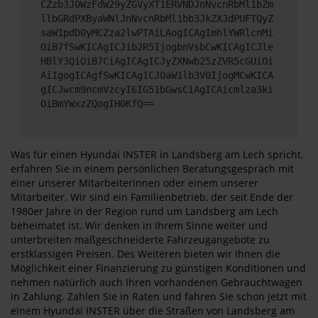
CZzb3J0WzFdW29yZGVyXT1ERVNDJnNvcnRbMl1bZm
llbGRdPXByaWNlJnNvcnRbMl1bb3JkZXJdPUFTQyZ
saW1pdD0yMCZza2lwPTAiLAogICAgImhlYWRlcnMi
OiB7fSwKICAgICJib2R5IjogbnVsbCwKICAgICJle
HBlY3QiOiB7CiAgICAgICJyZXNwb25zZVR5cGUiOi
AiIgogICAgfSwKICAgICJ0aW1lb3V0IjogMCwKICA
gICJwcm9ncmVzcyI6IG51bGwsCiAgICAicmlza3ki
OiBmYWxzZQogIH0KfQ==
Was für einen Hyundai INSTER in Landsberg am Lech spricht,
erfahren Sie in einem persönlichen Beratungsgespräch mit
einer unserer Mitarbeiterinnen oder einem unserer
Mitarbeiter. Wir sind ein Familienbetrieb, der seit Ende der
1980er Jahre in der Region rund um Landsberg am Lech
beheimatet ist. Wir denken in Ihrem Sinne weiter und
unterbreiten maßgeschneiderte Fahrzeugangebote zu
erstklassigen Preisen. Des Weiteren bieten wir Ihnen die
Möglichkeit einer Finanzierung zu günstigen Konditionen und
nehmen natürlich auch Ihren vorhandenen Gebrauchtwagen
in Zahlung. Zahlen Sie in Raten und fahren Sie schon jetzt mit
einem Hyundai INSTER über die Straßen von Landsberg am