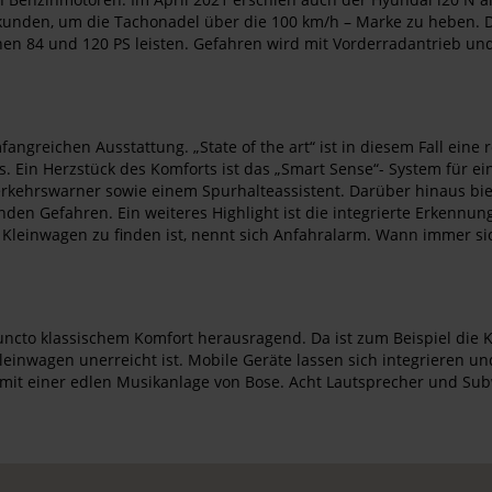
ekunden, um die Tachonadel über die 100 km/h – Marke zu heben. D
schen 84 und 120 PS leisten. Gefahren wird mit Vorderradantrieb 
angreichen Ausstattung. „State of the art“ ist in diesem Fall eine 
. Ein Herzstück des Komforts ist das „Smart Sense“- System für e
kehrswarner sowie einem Spurhalteassistent. Darüber hinaus biet
n Gefahren. Ein weiteres Highlight ist die integrierte Erkennun
Kleinwagen zu finden ist, nennt sich Anfahralarm. Wann immer si
 puncto klassischem Komfort herausragend. Da ist zum Beispiel die 
nwagen unerreicht ist. Mobile Geräte lassen sich integrieren und 
ut mit einer edlen Musikanlage von Bose. Acht Lautsprecher und S