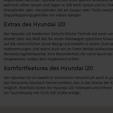
wahrlich sehen lassen und liegen in 230 km/h Spitze und 6,2 S
Dreizylinder oder -Vierzylinder, die als Sauger oder Turbo zwi
Doppelkupplungsgetriebe mit sieben Gängen.
Extras des Hyundai i20
Der Hyundai i20 kombiniert fortschrittliche Technik mit einer umf
Modell über das Maß des für einen Kleinwagen typischen hinaus
auf die menschlichen Sinne Bezug und besteht in einem Querver
Notbremsungen und warnt auch vor im Toten Winkel auftauchende
Abstandsregeltempomat. Eine Besonderheit, die sonst kaum bei 
hingewiesen, sodass kein Hupkonzert ertönt.
Komfortfeatures des Hyundai i20
Der Hyundai i20 ist sowohl in technischer Hinsicht als auch in
das Panorama-Glasdach hervorzuheben, das in der Klasse der Klei
möglich. Ebenfalls bietet der Hyundai i20 Telematik und erfre
ein Touchdisplay mit 10,25 Zoll Größe erfolgt.