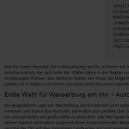
ewogIC
hcGkue
M5MTY5
zFdW3Z
cF09SU
ERVNDJ
AgICJi
CAgICJ
Was für einen Hyundai i20 in Wasserburg spricht, erfahren Sie 
Familienbetrieb, der seit Ende der 1980er Jahre in der Region
erstklassigen Preisen. Des Weiteren bieten wir Ihnen die Mögl
Zahlen Sie in Raten und fahren Sie schon jetzt mit einem Hyund
Erste Wahl für Wasserburg am Inn – Aut
Die geografische Lage von Wasserburg am Inn könnte nicht spekta
Innleiten und damit das Hochufer, dank dem sich perfekt über S
Inn und genießen die große Nähe zu München. Die Metropole ist
seinen Namen vermutlich aufgrund eines entsprechenden Bauwerk
tauchte der Ort auf den damaligen Landkarten auf und avanciert