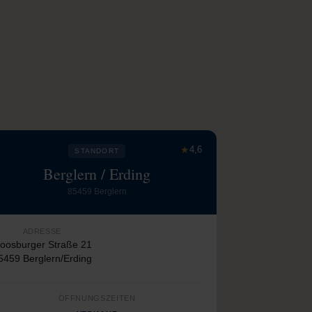
★
4,6
STANDORT
Berglern / Erding
85459 Berglern
ADRESSE
oosburger Straße 21
5459 Berglern/Erding
ÖFFNUNGSZEITEN