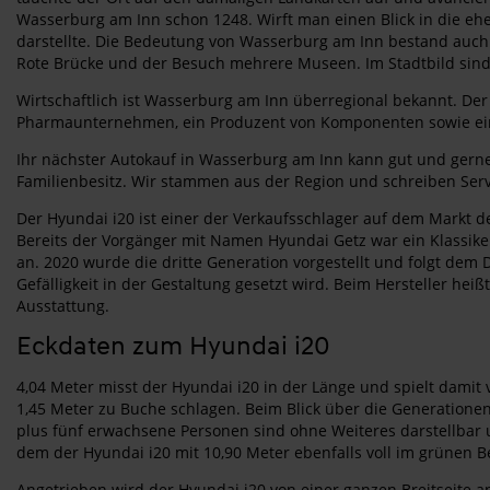
Wasserburg am Inn schon 1248. Wirft man einen Blick in die eher
darstellte. Die Bedeutung von Wasserburg am Inn bestand auch in
Rote Brücke und der Besuch mehrere Museen. Im Stadtbild sind
Wirtschaftlich ist Wasserburg am Inn überregional bekannt. Der
Pharmaunternehmen, ein Produzent von Komponenten sowie ein K
Ihr nächster Autokauf in Wasserburg am Inn kann gut und gerne
Familienbesitz. Wir stammen aus der Region und schreiben Servi
Der Hyundai i20 ist einer der Verkaufsschlager auf dem Markt
Bereits der Vorgänger mit Namen Hyundai Getz war ein Klassike
an. 2020 wurde die dritte Generation vorgestellt und folgt dem
Gefälligkeit in der Gestaltung gesetzt wird. Beim Hersteller heiß
Ausstattung.
Eckdaten zum Hyundai i20
4,04 Meter misst der Hyundai i20 in der Länge und spielt damit 
1,45 Meter zu Buche schlagen. Beim Blick über die Generationen
plus fünf erwachsene Personen sind ohne Weiteres darstellbar un
dem der Hyundai i20 mit 10,90 Meter ebenfalls voll im grünen B
Angetrieben wird der Hyundai i20 von einer ganzen Breitseite 