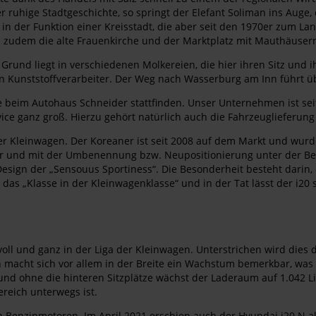
 ruhige Stadtgeschichte, so springt der Elefant Soliman ins Auge,
 der Funktion einer Kreisstadt, die aber seit den 1970er zum Land
 zudem die alte Frauenkirche und der Marktplatz mit Mauthäuser
 Grund liegt in verschiedenen Molkereien, die hier ihren Sitz und
unststoffverarbeiter. Der Weg nach Wasserburg am Inn führt übe
 beim Autohaus Schneider stattfinden. Unser Unternehmen ist seit
ce ganz groß. Hierzu gehört natürlich auch die Fahrzeuglieferung 
 der Kleinwagen. Der Koreaner ist seit 2008 auf dem Markt und w
r und mit der Umbenennung bzw. Neupositionierung unter der Beze
 Design der „Sensouus Sportiness“. Die Besonderheit besteht darin
t das „Klasse in der Kleinwagenklasse“ und in der Tat lässt der i20 
voll und ganz in der Liga der Kleinwagen. Unterstrichen wird dies
 macht sich vor allem in der Breite ein Wachstum bemerkbar, was 
d ohne die hinteren Sitzplätze wächst der Laderaum auf 1.042 Lite
ereich unterwegs ist.
an Benzinmotoren. Im April 2021 erschien auch der Hyundai i20 N 