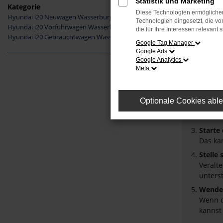
Statistik und Marketing
Kategorie
Diese Technologien ermöglichen
Hyundai i20 Neuwagen Wasserburg
Fehler
Technologien eingesetzt, die v
Hyundai i20 Vorführwagen Wasserburg
die für Ihre Interessen relevant s
Hyundai i20 Gebrauchtwagen Wasserburg
Beim Laden
Google Tag Manager
Google Ads
Hier sind 
Google Analytics
Meta
Überpr
Laden 
Prüfe 
Optionale Cookies abl
Manche
Browse
Starte
Das ka
Stelle
Veralt
unters
Wende 
Wenn d
kannst