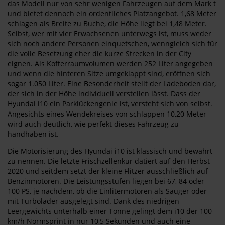
das Modell nur von sehr wenigen Fahrzeugen auf dem Mark t
und bietet dennoch ein ordentliches Platzangebot. 1,68 Meter
schlagen als Breite zu Buche, die Höhe liegt bei 1,48 Meter.
Selbst, wer mit vier Erwachsenen unterwegs ist, muss weder
sich noch andere Personen einquetschen, wenngleich sich für
die volle Besetzung eher die kurze Strecken in der City
eignen. Als Kofferraumvolumen werden 252 Liter angegeben
und wenn die hinteren Sitze umgeklappt sind, eröffnen sich
sogar 1.050 Liter. Eine Besonderheit stellt der Ladeboden dar,
der sich in der Höhe individuell verstellen lässt. Dass der
Hyundai i10 ein Parklückengenie ist, versteht sich von selbst.
Angesichts eines Wendekreises von schlappen 10,20 Meter
wird auch deutlich, wie perfekt dieses Fahrzeug zu
handhaben ist.
Die Motorisierung des Hyundai i10 ist klassisch und bewährt
zu nennen. Die letzte Frischzellenkur datiert auf den Herbst
2020 und seitdem setzt der kleine Flitzer ausschließlich auf
Benzinmotoren. Die Leistungsstufen liegen bei 67, 84 oder
100 PS, je nachdem, ob die Einlitermotoren als Sauger oder
mit Turbolader ausgelegt sind. Dank des niedrigen
Leergewichts unterhalb einer Tonne gelingt dem i10 der 100
km/h Normsprint in nur 10,5 Sekunden und auch eine