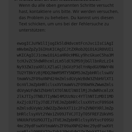
Wenn du alle oben genannten Schritte versucht
hast, kontaktiere uns bitte. Wir werden versuchen,
das Problem zu beheben. Du kannst uns diesen
Text schicken, um uns bei der Fehlersuche zu
unterstützen:
ewogICJuYW1lIjogIk5ldHdvcmtFcnJvciIsCiAgI
mNvbmZpZyI6IHsKICAgICJtZXRob2QiOiAiR0VUIi
wKICAgICJ1cmwiOiAiaHR0cHM6Ly9hcGkueC5ha3M
tcHJvZC5hdWRhcmlzLm5ldC92MS9jbGllbnRzLzI4
Ny93ZWJzaXRlLXZlaGljbGVzP3dlYnNpdGU9NWY4N
TU2YTBkYzBjMDQ2NmM5MTY5NDM5JmZpbHRlclswXV
tmaWVsZF09aXNPd24mZmlsdGVyWzBdW3ZhbHVlXT1
0cnVlJmZpbHRlclsxXVtmaWVsZF09bW9kZWwmZmls
dGVyWzFdW3ZhbHVlXT0lNUIlN0IlMjJhdWRhcmlzX
2lkJTIyJTNBJTIyNWI4M2UzNzc4YTlhNTIzMDI1MD
AxZjc0JTIyJTdEJTVEJmZpbHRlclsxXVtvcF09SU4
mZmlsdGVyWzJdW2ZpZWxkXT11c2FnZVN0YXRlJmZp
bHRlclsyXVt2YWx1ZV09JTVCJTIyT05FREFZUkVHS
VNUUkFUSU9OJTIyJTVEJmZpbHRlclsyXVtvcF09SU
4mc29ydFswXVtmaWVsZF09aXNPd24mc29ydFswXVt
vcmRlcl09REVTQyZzb3J0WzFdW2ZpZWxkXT1pc1Rv