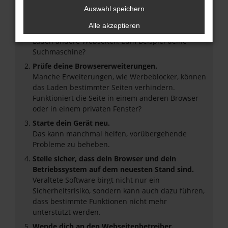
Hier sind ein paar Tipps, die dir helfen können:
Auswahl speichern
Überprüfe deine Firewall und deine
Alle akzeptieren
Internetverbindung.
Laden andere Webseiten, zum Beispiel deine
Suchmaschine?
Prüfe deine Browsererweiterungen.
Manche Erweiterungen, wie Werbeblocker, können
das Laden bestimmter Seiten verhindern.
Funktioniert die Seite in einem anderen Browser
oder in einem privaten Fenster?
Starte dein Gerät neu.
Das kann manchmal helfen, vorübergehende
Probleme zu beheben.
Stelle sicher, dass dein Browser und dein
Betriebssystem auf dem neuesten Stand sind.
Veraltete Software birgt nicht nur ein
Sicherheitsrisiko, sondern kann auch dazu führen,
dass bestimmte Funktionen nicht mehr
unterstützt werden.
Wende dich an den Webseitenbetreiber.