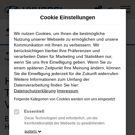
Zum
0
MENÜ
Hauptinhalt
Cookie Einstellungen
springen
Wir nutzen Cookies, um Ihnen die bestmögliche
Nutzung unserer Webseite zu ermöglichen und unsere
Kommunikation mit Ihnen zu verbessern. Wir
berücksichtigen hierbei Ihre Präferenzen und
Startseite
Vilsbiburg
Hyundai
Hyundai i10
Hyundai i10
verarbeiten Daten für Marketing und Statistiken nur,
Tageszulassung in Vilsbiburg günstig kaufen
wenn Sie uns Ihre Einwilligung geben. Wenn Sie zu
einem späteren Zeitpunkt Ihre Meinung ändern, können
Sie die Einwilligung jederzeit für die Zukunft widerrufen.
Hyundai i10
Weitere Informationen zum Umfang der
Datenverarbeitung finden Sie hier:
Tageszulassung in
Datenschutzerklärung
Impressum
Folgende Kategorien von Cookies werden von uns eingesetzt:
Vilsbiburg günstig kaufen
Essentiell
Extraklasse für Vilsbiburg – die
Diese Technologien sind erforderlich, um die
Kernfunktionalität der Webseite zu gewährleisten.
Hyundai i10 Tageszulassung
audaris