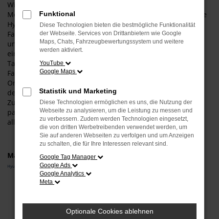
Wir können es gar nicht oft genug wiederholen: für die
Mobilität in Vilsbiburg empfehlen wir vorbehaltlos auch eine
Funktional
Hyundai i10 Tageszulassung. Wann immer wir nach dieser
Diese Technologien bieten die bestmögliche Funktionalität
Fahrzeugform gefragt werden, erläutern wir deren Vorzüge
der Webseite. Services von Drittanbietern wie Google
Maps, Chats, Fahrzeugbewertungssystem und weitere
und die sprichwörtliche „Quadratur des Kreises“ die damit
werden aktiviert.
einhergeht. Einerseits handelt es sich bei einer Hyundai i10
Tageszulassung um einen echten Neuwagen und ein
YouTube
Google Maps
Fahrzeug, das weder in Vilsbiburg noch an einem anderen
Ort auch nur einen Kilometer gefahren wurde. Andererseits
Statistik und Marketing
deklarieren wir die Hyundai i10 Tageszulassung durch das
Zulassen für einen Tag in einen Gebrauchtwagen um und
Diese Technologien ermöglichen es uns, die Nutzung der
Webseite zu analysieren, um die Leistung zu messen und
passen den Preis entsprechend an. Das ist clever und vor
zu verbessern. Zudem werden Technologien eingesetzt,
allen Dingen unglaublich geldsparend.
die von dritten Werbetreibenden verwendet werden, um
Sie auf anderen Webseiten zu verfolgen und um Anzeigen
zu schalten, die für Ihre Interessen relevant sind.
Marken
Google Tag Manager
Google Ads
Hyundai
Google Analytics
Meta
Fehler: Network Error
Beim Laden ist ein Fehler aufgetreten.
Optionale Cookies ablehnen