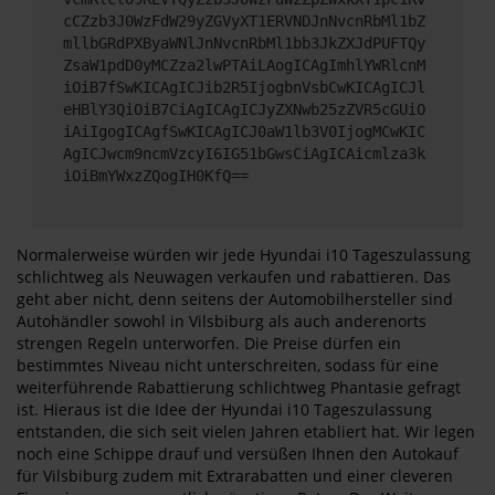
cCZzb3J0WzFdW29yZGVyXT1ERVNDJnNvcnRbMl1bZ
mllbGRdPXByaWNlJnNvcnRbMl1bb3JkZXJdPUFTQy
ZsaW1pdD0yMCZza2lwPTAiLAogICAgImhlYWRlcnM
iOiB7fSwKICAgICJib2R5IjogbnVsbCwKICAgICJl
eHBlY3QiOiB7CiAgICAgICJyZXNwb25zZVR5cGUiO
iAiIgogICAgfSwKICAgICJ0aW1lb3V0IjogMCwKIC
AgICJwcm9ncmVzcyI6IG51bGwsCiAgICAicmlza3k
iOiBmYWxzZQogIH0KfQ==
Normalerweise würden wir jede Hyundai i10 Tageszulassung
schlichtweg als Neuwagen verkaufen und rabattieren. Das
geht aber nicht, denn seitens der Automobilhersteller sind
Autohändler sowohl in Vilsbiburg als auch anderenorts
strengen Regeln unterworfen. Die Preise dürfen ein
bestimmtes Niveau nicht unterschreiten, sodass für eine
weiterführende Rabattierung schlichtweg Phantasie gefragt
ist. Hieraus ist die Idee der Hyundai i10 Tageszulassung
entstanden, die sich seit vielen Jahren etabliert hat. Wir legen
noch eine Schippe drauf und versüßen Ihnen den Autokauf
für Vilsbiburg zudem mit Extrarabatten und einer cleveren