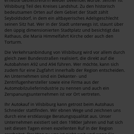
erneute Gebietsreform wieder beeendet wurde. Seither ist
Vilsbiburg Teil des Kreises Landshut. Zu den historisch
bedeutsamen Orten auf dem Gebiet der Stadt zählt
Seyboldsdorf, in dem ein altbayerisches Adelsgeschlecht
seinen Sitz hat. Wer in der Stadt unterwegs ist, staunt über
den üppig dimensionierten Stadtplatz und besichtigt das
Rathaus, die Mariä Himmelfahrt Kirche oder auch den
Torturm.
Die Verkehrsanbindung von Vilsbiburg wird vor allem durch
gleich zwei Bundesstraßen realisiert, die direkt auf die
Autobahnen A92 und A94 führen. Wer möchte, kann sich
zudem für eine Zugfahrt innerhalb der Region entscheiden.
An Unternehmen sind ein Dekanter- und
Zentrifugenhersteller sowie eine Firma aus der
Automobilzulieferindustrie zu nennen und auch ein
Zerspanungsunternehmen ist vor Ort vertreten.
Ihr Autokauf in Vilsbiburg kann getrost beim Autohaus
Schneider stattfinden. Wir ebnen Wege und zeichnen uns
durch eine erstklassige Beratungsqualität aus. Unser
Unternehmen existiert seit den 1980er Jahren und hat sich
seit diesen Tagen einen exzellenten Ruf in der Region