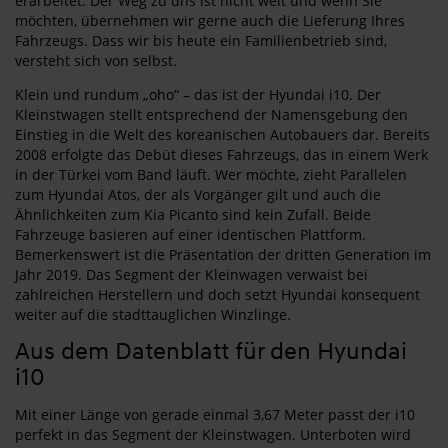
erarbeitet. Der Weg zu uns ist nicht weit und wenn Sie
möchten, übernehmen wir gerne auch die Lieferung Ihres
Fahrzeugs. Dass wir bis heute ein Familienbetrieb sind,
versteht sich von selbst.
Klein und rundum „oho“ – das ist der Hyundai i10. Der
Kleinstwagen stellt entsprechend der Namensgebung den
Einstieg in die Welt des koreanischen Autobauers dar. Bereits
2008 erfolgte das Debüt dieses Fahrzeugs, das in einem Werk
in der Türkei vom Band läuft. Wer möchte, zieht Parallelen
zum Hyundai Atos, der als Vorgänger gilt und auch die
Ähnlichkeiten zum Kia Picanto sind kein Zufall. Beide
Fahrzeuge basieren auf einer identischen Plattform.
Bemerkenswert ist die Präsentation der dritten Generation im
Jahr 2019. Das Segment der Kleinwagen verwaist bei
zahlreichen Herstellern und doch setzt Hyundai konsequent
weiter auf die stadttauglichen Winzlinge.
Aus dem Datenblatt für den Hyundai
i10
Mit einer Länge von gerade einmal 3,67 Meter passt der i10
perfekt in das Segment der Kleinstwagen. Unterboten wird