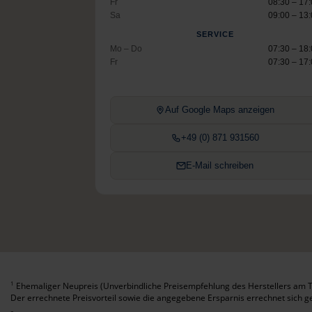
Fr
08:30 – 17
Sa
09:00 – 13
SERVICE
Mo – Do
07:30 – 18
Fr
07:30 – 17
Auf Google Maps anzeigen
+49 (0) 871 931560
E-Mail schreiben
Ehemaliger Neupreis (Unverbindliche Preisempfehlung des Herstellers am T
1
Der errechnete Preisvorteil sowie die angegebene Ersparnis errechnet sich 