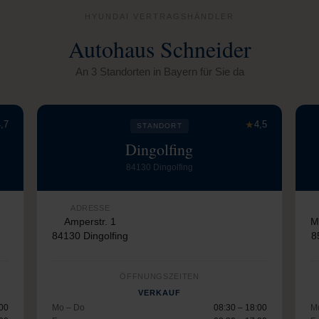
HYUNDAI VERTRAGSHÄNDLER
Autohaus Schneider
An 3 Standorten in Bayern für Sie da
,7
★
4,5
STANDORT
Dingolfing
84130 Dingolfing
ADRESSE
Amperstr. 1
M
84130 Dingolfing
8
ÖFFNUNGSZEITEN
VERKAUF
:00
Mo – Do
08:30 – 18:00
M