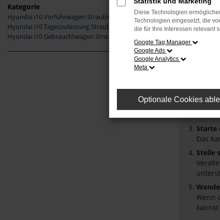
Statistik und Marketing
Kategorie
Diese Technologien ermöglichen
Hyundai i10 Vorführwagen Straubing
Fehler
Technologien eingesetzt, die v
Hyundai i10 Tageszulassung Straubing
die für Ihre Interessen relevant s
Hyundai i10 Gebrauchtwagen Straubing
Beim Laden
Google Tag Manager
Google Ads
Hier sind 
Google Analytics
Meta
Überpr
Laden 
Prüfe 
Optionale Cookies abl
Manche
Browse
Starte
Das ka
Stelle
Veralt
unters
Wende 
Wenn d
kannst