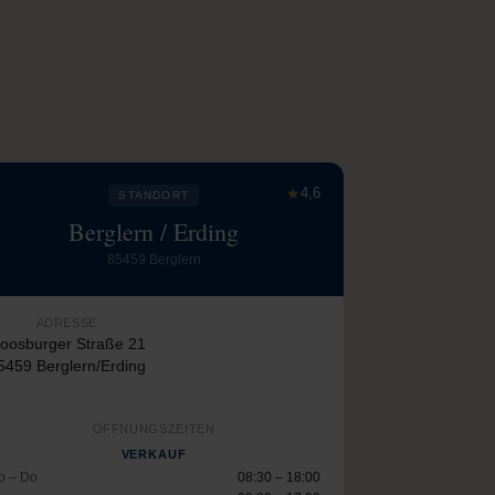
★
4,6
STANDORT
Berglern / Erding
85459 Berglern
ADRESSE
oosburger Straße 21
5459 Berglern/Erding
ÖFFNUNGSZEITEN
VERKAUF
o – Do
08:30 – 18:00