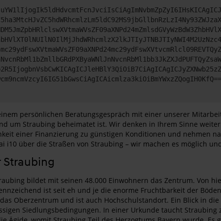
JuYW1lIjogIk5ldHdvcmtFcnJvciIsCiAgImNvbmZpZyI6IHsKICAgIC
C5ha3MtcHJvZC5hdWRhcmlzLm5ldC92MS9jbGllbnRzLzI4Ny93ZWJza
NDM5JmZpbHRlclswXVtmaWVsZF09aXNPd24mZmlsdGVyWzBdW3ZhbHVl
hbHVlXT0lNUIlN0IlMjJhdWRhcmlzX2lkJTIyJTNBJTIyNWI4M2UzNzc
4mc29ydFswXVtmaWVsZF09aXNPd24mc29ydFswXVtvcmRlcl09REVTQy
nNvcnRbMl1bZmllbGRdPXByaWNlJnNvcnRbMl1bb3JkZXJdPUFTQyZsa
b2R5IjogbnVsbCwKICAgICJleHBlY3QiOiB7CiAgICAgICJyZXNwb25z
wcm9ncmVzcyI6IG51bGwsCiAgICAicmlza3kiOiBmYWxzZQogIH0KfQ=
n einem persönlichen Beratungsgespräch mit einer unserer Mitarbei
 rund um Straubing beheimatet ist. Wir denken in Ihrem Sinne wei
ichkeit einer Finanzierung zu günstigen Konditionen und nehmen 
i i10 über die Straßen von Straubing – wir machen es möglich und 
r Straubing
bing bildet mit seinen 48.000 Einwohnern das Zentrum. Von hier
Kennzeichend ist seit eh und je die enorme Fruchtbarkeit der Böde
s das Oberzentrum und ist auch Hochschulstandort. Ein Blick in die
assigen Siedlungsbedingungen. In einer Urkunde taucht Straubing
e Ägide, womit Straubing Teil des Herzogtums Bayern wurde. Es 