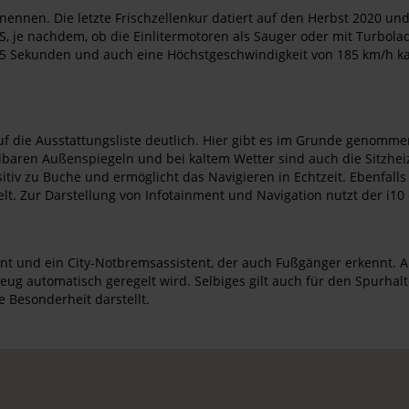
ennen. Die letzte Frischzellenkur datiert auf den Herbst 2020 und 
PS, je nachdem, ob die Einlitermotoren als Sauger oder mit Turbol
5 Sekunden und auch eine Höchstgeschwindigkeit von 185 km/h kann
 die Ausstattungsliste deutlich. Hier gibt es im Grunde genommen 
tellbaren Außenspiegeln und bei kaltem Wetter sind auch die Sitzhe
itiv zu Buche und ermöglicht das Navigieren in Echtzeit. Ebenfall
t. Zur Darstellung von Infotainment und Navigation nutzt der i10
ent und ein City-Notbremsassistent, der auch Fußgänger erkennt. A
 automatisch geregelt wird. Selbiges gilt auch für den Spurhalte
 Besonderheit darstellt.