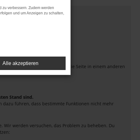
nd zu verbessern. Zudem werden
rfolgen und um Anzeigen zu schalten,
Alle akzeptieren
eiten verhindern. Funktioniert die Seite in einem anderen
sten Stand sind.
uch dazu führen, dass bestimmte Funktionen nicht mehr
tte. Wir werden versuchen, das Problem zu beheben. Du
tzen: