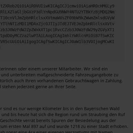
JtZXRob2QiOiAiR0VUIiwKICAgICJ1cmwiOiAiaHR0cHM6Ly9
XRlLXZlaGljbGVzP3dlYnNpdGU9NWY4NTU2YTBkYzBjMDQ2Nm
XT10cnVlJmZpbHRlclsxXVtmaWVsZF09bW9kZWwmZmlsdGVyW
4YTlhNTIzMDI1MDAxZjc0JTIyJTdEJTVEJmZpbHRlclsxXVtv
Zzb3J0WzFdW2ZpZWxkXT1pc1RvcCZzb3J0WzFdW29yZGVyXT1
W1pdD0yMCZza2lwPTAiLAogICAgImhlYWRlcnMiOiB7fSwKIC
ZVR5cGUiOiAiIgogICAgfSwKICAgICJ0aW1lb3V0IjogMCwKI
=
terinnen oder einem unserer Mitarbeiter. Wir sind ein
ter und unterbreiten maßgeschneiderte Fahrzeugangebote zu
natürlich auch Ihren vorhandenen Gebrauchtwagen in Zahlung.
stehen jederzeit gerne an Ihrer Seite.
 sind es nur wenige Kilometer bis in den Bayerischen Wald
n und bis heute hat sich die Region rund um Straubing den Ruf
 Geschichte verrät bereits Spuren der Besiedelung aus der
 zum ersten Mal 897 auf und wurde 1218 zu einer Stadt erhoben.
gab sogar eine Ära eines eigenen Herzogtums mit Namen