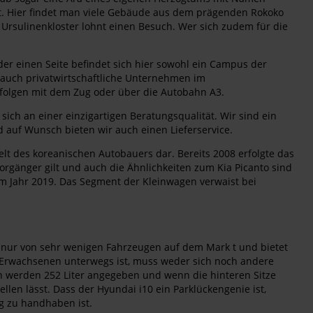
sst. Hier findet man viele Gebäude aus dem prägenden Rokoko
 Ursulinenkloster lohnt einen Besuch. Wer sich zudem für die
er einen Seite befindet sich hier sowohl ein Campus der
r auch privatwirtschaftliche Unternehmen im
folgen mit dem Zug oder über die Autobahn A3.
ich an einer einzigartigen Beratungsqualität. Wir sind ein
d auf Wunsch bieten wir auch einen Lieferservice.
lt des koreanischen Autobauers dar. Bereits 2008 erfolgte das
orgänger gilt und auch die Ähnlichkeiten zum Kia Picanto sind
 im Jahr 2019. Das Segment der Kleinwagen verwaist bei
l nur von sehr wenigen Fahrzeugen auf dem Mark t und bietet
ier Erwachsenen unterwegs ist, muss weder sich noch andere
en werden 252 Liter angegeben und wenn die hinteren Sitze
ellen lässt. Dass der Hyundai i10 ein Parklückengenie ist,
ug zu handhaben ist.