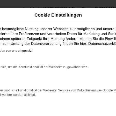
Landshut
+49 871 931560
|
Dingolfing
+49 8731 325
Cookie Einstellungen
ie bestmögliche Nutzung unserer Webseite zu ermöglichen und unsere
hierbei Ihre Präferenzen und verarbeiten Daten für Marketing und Stati
einem späteren Zeitpunkt Ihre Meinung ändern, können Sie die Einwillig
en zum Umfang der Datenverarbeitung finden Sie hier:
Datenschutzerkl
en von uns eingesetzt:
ünstig kaufen
rlich, um die Kernfunktionalität der Webseite zu gewährleisten.
n bestens motorisiert durch Straubing. Wir verstehen uns als Expe
estmögliche Funktionalität der Webseite. Services von Drittanbietern wie Google 
erne lassen wir Sie bei uns vor Ort einsteigen – der Weg aus Straub
eitere werden aktiviert.
naus erhalten Sie bei uns auch gebrauchte Fahrzeuge, gerne auch
 das Autohaus Schneider bietet.