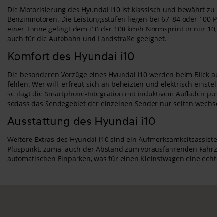
Die Motorisierung des Hyundai i10 ist klassisch und bewährt zu n
Benzinmotoren. Die Leistungsstufen liegen bei 67, 84 oder 100 
einer Tonne gelingt dem i10 der 100 km/h Normsprint in nur 10,
auch für die Autobahn und Landstraße geeignet.
Komfort des Hyundai i10
Die besonderen Vorzüge eines Hyundai i10 werden beim Blick auf
fehlen. Wer will, erfreut sich an beheizten und elektrisch eins
schlägt die Smartphone-Integration mit induktivem Aufladen pos
sodass das Sendegebiet der einzelnen Sender nur selten wechsel
Ausstattung des Hyundai i10
Weitere Extras des Hyundai i10 sind ein Aufmerksamkeitsassist
Pluspunkt, zumal auch der Abstand zum vorausfahrenden Fahrzeug
automatischen Einparken, was für einen Kleinstwagen eine echte