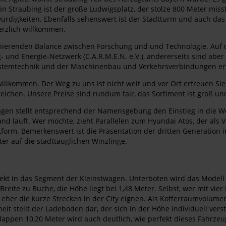
in Straubing ist der große Ludwigsplatz, der stolze 800 Meter mi
würdigkeiten. Ebenfalls sehenswert ist der Stadtturm und auch das
rzlich willkommen.
onierenden Balance zwischen Forschung und und Technologie. Auf d
 und Energie-Netzwerk (C.A.R.M.E.N. e.V.), andererseits sind abe
ystemtechnik und der Maschinenbau und Verkehrsverbindungen er
llkommen. Der Weg zu uns ist nicht weit und vor Ort erfreuen Sie s
eichen. Unsere Preise sind rundum fair, das Sortiment ist groß un
agen stellt entsprechend der Namensgebung den Einstieg in die We
d läuft. Wer möchte, zieht Parallelen zum Hyundai Atos, der als V
ttform. Bemerkenswert ist die Präsentation der dritten Generation
er auf die stadttauglichen Winzlinge.
rfekt in das Segment der Kleinstwagen. Unterboten wird das Model
Breite zu Buche, die Höhe liegt bei 1,48 Meter. Selbst, wer mit v
 eher die kurze Strecken in der City eignen. Als Kofferraumvolum
it stellt der Ladeboden dar, der sich in der Höhe individuell verst
hlappen 10,20 Meter wird auch deutlich, wie perfekt dieses Fahrze