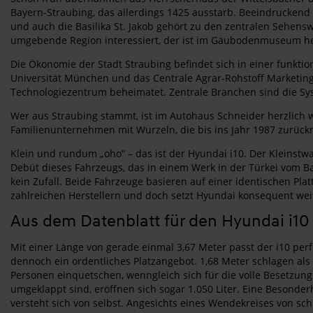
Bayern-Straubing, das allerdings 1425 ausstarb. Beeindruckend 
und auch die Basilika St. Jakob gehört zu den zentralen Sehens
umgebende Region interessiert, der ist im Gäubodenmuseum he
Die Ökonomie der Stadt Straubing befindet sich in einer funkti
Universität München und das Centrale Agrar-Rohstoff Marketing-
Technologiezentrum beheimatet. Zentrale Branchen sind die S
Wer aus Straubing stammt, ist im Autohaus Schneider herzlich wi
Familienunternehmen mit Wurzeln, die bis ins Jahr 1987 zurückr
Klein und rundum „oho“ – das ist der Hyundai i10. Der Kleinstw
Debüt dieses Fahrzeugs, das in einem Werk in der Türkei vom Ban
kein Zufall. Beide Fahrzeuge basieren auf einer identischen Pla
zahlreichen Herstellern und doch setzt Hyundai konsequent weit
Aus dem Datenblatt für den Hyundai i10
Mit einer Länge von gerade einmal 3,67 Meter passt der i10 pe
dennoch ein ordentliches Platzangebot. 1,68 Meter schlagen als 
Personen einquetschen, wenngleich sich für die volle Besetzung
umgeklappt sind, eröffnen sich sogar 1.050 Liter. Eine Besonderhe
versteht sich von selbst. Angesichts eines Wendekreises von sc