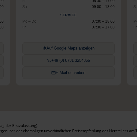
:00
Fr
08:30 – 17:00
Fr
:00
Sa
09:00 – 13:00
S
SERVICE
:00
Mo – Do
07:30 – 18:00
M
:00
Fr
07:30 – 17:00
Fr
Auf Google Maps anzeigen
+49 (0) 8731 3254866
E-Mail schreiben
ag der Erstzulassung).
gegenüber der ehemaligen unverbindlichen Preisempfehlung des Herstellers am T