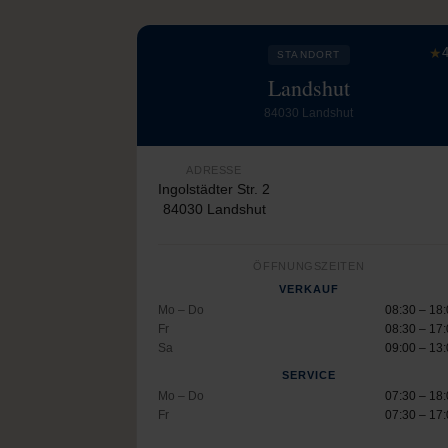
★
4
STANDORT
Landshut
84030 Landshut
ADRESSE
Ingolstädter Str. 2
84030 Landshut
ÖFFNUNGSZEITEN
VERKAUF
Mo – Do
08:30 – 18
Fr
08:30 – 17
Sa
09:00 – 13
SERVICE
Mo – Do
07:30 – 18
Fr
07:30 – 17