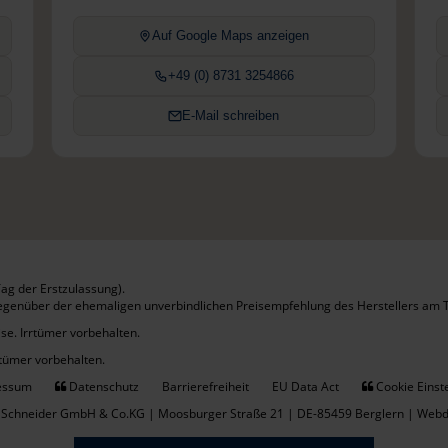
Auf Google Maps anzeigen
+49 (0) 8731 3254866
E-Mail schreiben
ag der Erstzulassung).
gegenüber der ehemaligen unverbindlichen Preisempfehlung des Herstellers am T
se. Irrtümer vorbehalten.
rtümer vorbehalten.
essum
Datenschutz
Barrierefreiheit
EU Data Act
Cookie Einst
 Schneider GmbH & Co.KG | Moosburger Straße 21 | DE-85459 Berglern |
Webde