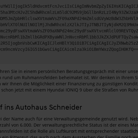
JuYW1lIjogIk5ldHdvcmtFcnJvciIsCiAgImNvbmZpZyI6IHsKICAgIC
C5ha3MtcHJvZC5hdWRhcmlzLm5ldC92MS9jbGllbnRzLzI4Ny93ZWJza
NDM5JmZpbHRlclswXVtmaWVsZF09aXNPd24mZmlsdGVyWzBdW3ZhbHVl
hbHVlXT0lNUIlN0IlMjJhdWRhcmlzX2lkJTIyJTNBJTIyNjdkM2Q3MmU
4mc29ydFswXVtmaWVsZF09aXNPd24mc29ydFswXVtvcmRlcl09REVTQy
nNvcnRbMl1bZmllbGRdPXByaWNlJnNvcnRbMl1bb3JkZXJdPUFTQyZsa
b2R5IjogbnVsbCwKICAgICJleHBlY3QiOiB7CiAgICAgICJyZXNwb25z
wcm9ncmVzcyI6IG51bGwsCiAgICAicmlza3kiOiBmYWxzZQogIH0KfQ=
hren Sie in einem persönlichen Beratungsgespräch mit einer unser
gion rund um Ruhmannsfelden beheimatet ist. Wir denken in Ihrem
n wir Ihnen die Möglichkeit einer Finanzierung zu günstigen Kon
e schon jetzt mit einem Hyundai IONIQ 9 über die Straßen von Ru
f ins Autohaus Schneider
 der Name auch für eine Verwaltungsgemeinde genutzt wird. Neb
ahl von 6.000. Der verwaltungsrechtliche Status ist der eines Ma
nnsfelden ist die Rolle als Luftkurort mit entsprechender staatli
ein Rittergut, das auch nach dem Aussterben der Familie noch we