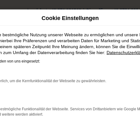
Landshut
+49 871 931560
|
Dingolfing
+49 8731 325
Cookie Einstellungen
ie bestmögliche Nutzung unserer Webseite zu ermöglichen und unsere
hierbei Ihre Präferenzen und verarbeiten Daten für Marketing und Stati
einem späteren Zeitpunkt Ihre Meinung ändern, können Sie die Einwillig
en zum Umfang der Datenverarbeitung finden Sie hier:
Datenschutzerkl
den günstig kaufen
en von uns eingesetzt:
nsfelden günstig kaufen
rlich, um die Kernfunktionalität der Webseite zu gewährleisten.
mannsfelden
fortan bestens motorisiert durch Ruhmannsfelden. Wir verstehen u
estmögliche Funktionalität der Webseite. Services von Drittanbietern wie Google 
f resultieren. Gerne lassen wir Sie bei uns vor Ort einsteigen – d
eitere werden aktiviert.
 Tageszulassung. Darüber hinaus erhalten Sie bei uns auch gebra
chkeiten, die Ihnen das Autohaus Schneider bietet.