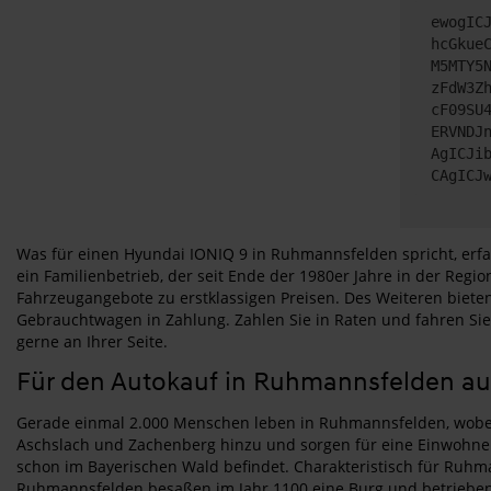
ewogIC
hcGkue
M5MTY5
zFdW3Z
cF09SU
ERVNDJ
AgICJi
CAgICJ
Was für einen Hyundai IONIQ 9 in Ruhmannsfelden spricht, erfa
ein Familienbetrieb, der seit Ende der 1980er Jahre in der Re
Fahrzeugangebote zu erstklassigen Preisen. Des Weiteren biete
Gebrauchtwagen in Zahlung. Zahlen Sie in Raten und fahren Si
gerne an Ihrer Seite.
Für den Autokauf in Ruhmannsfelden au
Gerade einmal 2.000 Menschen leben in Ruhmannsfelden, wobei
Aschslach und Zachenberg hinzu und sorgen für eine Einwohnerz
schon im Bayerischen Wald befindet. Charakteristisch für Ruhma
Ruhmannsfelden besaßen im Jahr 1100 eine Burg und betrieben 