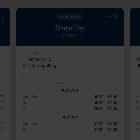
,7
★
4,5
STANDORT
Dingolfing
84130 Dingolfing
ADRESSE
Amperstr. 1
M
84130 Dingolfing
8
ÖFFNUNGSZEITEN
VERKAUF
:00
Mo – Do
08:30 – 18:00
M
:00
Fr
08:30 – 17:00
Fr
:00
Sa
09:00 – 13:00
S
SERVICE
:00
Mo – Do
07:30 – 18:00
M
:00
Fr
07:30 – 17:00
Fr