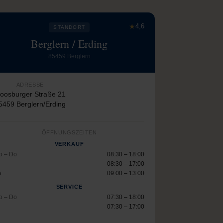
★
4,6
STANDORT
Berglern / Erding
85459 Berglern
ADRESSE
oosburger Straße 21
5459 Berglern/Erding
ÖFFNUNGSZEITEN
VERKAUF
o – Do
08:30 – 18:00
08:30 – 17:00
a
09:00 – 13:00
SERVICE
o – Do
07:30 – 18:00
07:30 – 17:00