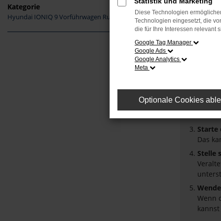
Statistik und Marketing
Kategorie
Diese Technologien ermöglichen
Hyundai IONIQ 9 Vorführwagen Ruhmannsfelden
Fehler
Technologien eingesetzt, die v
die für Ihre Interessen relevant s
Beim Laden
Google Tag Manager
Google Ads
Hier sind 
Google Analytics
Meta
Überpr
Laden 
Prüfe 
Optionale Cookies abl
Manche
Browse
Starte
Das ka
Stelle
Veralt
unters
Wende 
Wenn d
kannst