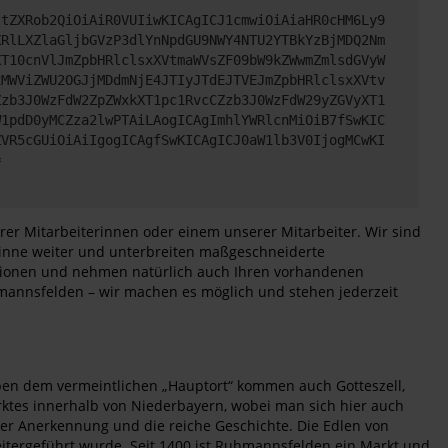
JtZXRob2QiOiAiR0VUIiwKICAgICJ1cmwiOiAiaHR0cHM6Ly9
XRlLXZlaGljbGVzP3dlYnNpdGU9NWY4NTU2YTBkYzBjMDQ2Nm
XT10cnVlJmZpbHRlclsxXVtmaWVsZF09bW9kZWwmZmlsdGVyW
xMWViZWU2OGJjMDdmNjE4JTIyJTdEJTVEJmZpbHRlclsxXVtv
Zzb3J0WzFdW2ZpZWxkXT1pc1RvcCZzb3J0WzFdW29yZGVyXT1
W1pdD0yMCZza2lwPTAiLAogICAgImhlYWRlcnMiOiB7fSwKIC
ZVR5cGUiOiAiIgogICAgfSwKICAgICJ0aW1lb3V0IjogMCwKI
=
er Mitarbeiterinnen oder einem unserer Mitarbeiter. Wir sind
 Sinne weiter und unterbreiten maßgeschneiderte
ditionen und nehmen natürlich auch Ihren vorhandenen
hmannsfelden – wir machen es möglich und stehen jederzeit
en dem vermeintlichen „Hauptort“ kommen auch Gotteszell,
rktes innerhalb von Niederbayern, wobei man sich hier auch
cher Anerkennung und die reiche Geschichte. Die Edlen von
itergeführt wurde. Seit 1400 ist Ruhmannsfelden ein Markt und