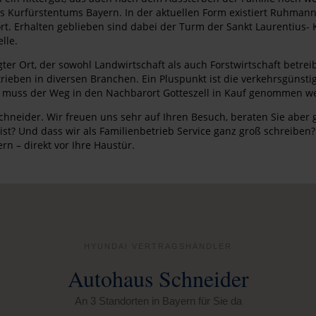
es Kurfürstentums Bayern. In der aktuellen Form existiert Ruhma
rt. Erhalten geblieben sind dabei der Turm der Sankt Laurentius- 
lle.
gter Ort, der sowohl Landwirtschaft als auch Forstwirtschaft betr
Betrieben in diversen Branchen. Ein Pluspunkt ist die verkehrsgün
für muss der Weg in den Nachbarort Gotteszell in Kauf genommen w
neider. Wir freuen uns sehr auf Ihren Besuch, beraten Sie aber g
 ist? Und dass wir als Familienbetrieb Service ganz groß schreibe
n – direkt vor Ihre Haustür.
HYUNDAI VERTRAGSHÄNDLER
Autohaus Schneider
An 3 Standorten in Bayern für Sie da