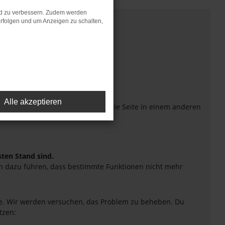
nd zu verbessern. Zudem werden
rfolgen und um Anzeigen zu schalten,
Alle akzeptieren
eiten verhindern. Funktioniert die Seite in einem anderen
sten Stand sind.
uch dazu führen, dass bestimmte Funktionen nicht mehr
tte. Wir werden versuchen, das Problem zu beheben. Du
tzen: