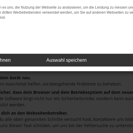
 es uns, die Nutzung der Webseite zu analysieren, um die Leistung zu messen u
: Network Error
on dritten Werbetreibenden verwendet werden, um Sie auf anderen Webseiten zu ve
ind.
 ist ein Fehler aufgetreten.
ein paar Tipps, die dir helfen können:
üfe deine Firewall und deine Internetverbindung.
andere Webseiten, zum Beispiel deine Suchmaschine?
deine Browsererweiterungen.
ehnen
Auswahl speichern
 Erweiterungen, wie Werbeblocker, können das Laden bestimmter S
r oder in einem privaten Fenster?
 dein Gerät neu.
nn manchmal helfen, vorübergehende Probleme zu beheben.
 sicher, dass dein Browser und dein Betriebssystem auf dem neue
ete Software birgt nicht nur ein Sicherheitsrisiko, sondern kann a
tützt werden.
dich an den Webseitenbetreiber.
u alle oben genannten Schritte versucht hast, kontaktiere uns bi
 uns diesen Text schicken, um uns bei der Fehlersuche zu unterstü