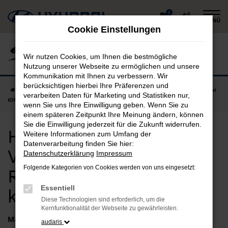
Zum
0
MENÜ
Hauptinhalt
Cookie Einstellungen
springen
Wir nutzen Cookies, um Ihnen die bestmögliche
Nutzung unserer Webseite zu ermöglichen und unsere
Kommunikation mit Ihnen zu verbessern. Wir
berücksichtigen hierbei Ihre Präferenzen und
Startseite
Ruhmannsfelden
Hyundai
Hyundai IONIQ 9
Hyundai
verarbeiten Daten für Marketing und Statistiken nur,
IONIQ 9 Vorführwagen in Ruhmannsfelden günstig kaufen
wenn Sie uns Ihre Einwilligung geben. Wenn Sie zu
einem späteren Zeitpunkt Ihre Meinung ändern, können
Sie die Einwilligung jederzeit für die Zukunft widerrufen.
Hyundai IONIQ 9
Weitere Informationen zum Umfang der
Datenverarbeitung finden Sie hier:
Vorführwagen in
Datenschutzerklärung
Impressum
Folgende Kategorien von Cookies werden von uns eingesetzt:
Ruhmannsfelden günstig
Essentiell
kaufen
Diese Technologien sind erforderlich, um die
Kernfunktionalität der Webseite zu gewährleisten.
Marken
audaris