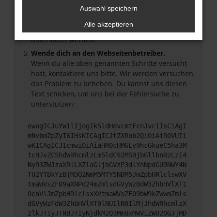
Veraltete Software birgt nicht nur ein
Auswahl speichern
Sicherheitsrisiko, sondern kann auch dazu führen,
Alle akzeptieren
dass bestimmte Funktionen nicht mehr
unterstützt werden.
Wende dich an den Webseitenbetreiber.
Wenn du alle oben genannten Schritte versucht
hast, kontaktiere uns bitte. Wir werden versuchen,
das Problem zu beheben. Du kannst uns diesen
Text schicken, um uns bei der Fehlersuche zu
unterstützen:
ewogICJuYW1lIjogIk5ldHdvcmtFcnJvciIsCiAgI
mNvbmZpZyI6IHsKICAgICJtZXRob2QiOiAiR0VUIi
wKICAgICJ1cmwiOiAiaHR0cHM6Ly9hcGkueC5ha3M
tcHJvZC5hdWRhcmlzLm5ldC92MS9jbGllbnRzLzI4
Ny93ZWJzaXRlLXZlaGljbGVzP3dlYnNpdGU9NWY4N
TU2YTBkYzBjMDQ2NmM5MTY5NDM5JmZpbHRlclswXV
tmaWVsZF09aXNPd24mZmlsdGVyWzBdW3ZhbHVlXT1
0cnVlJmZpbHRlclsxXVtmaWVsZF09bW9kZWwmZmls
dGVyWzFdW3ZhbHVlXT0lNUIlN0IlMjJhdWRhcmlzX
2lkJTIyJTNBJTIyNjdkM2Q3MmUxMWViZWU2OGJjMD