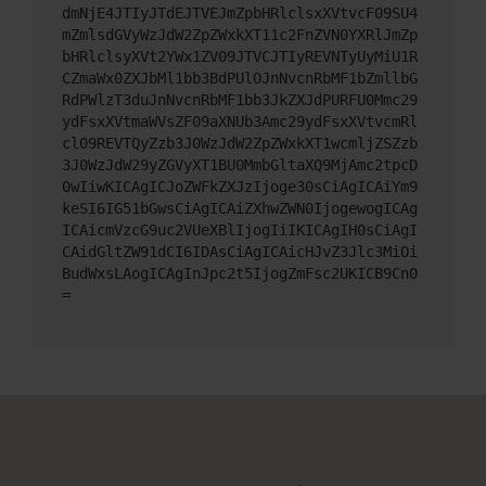
dmNjE4JTIyJTdEJTVEJmZpbHRlclsxXVtvcF09SU4
mZmlsdGVyWzJdW2ZpZWxkXT11c2FnZVN0YXRlJmZp
bHRlclsyXVt2YWx1ZV09JTVCJTIyREVNTyUyMiU1R
CZmaWx0ZXJbMl1bb3BdPUlOJnNvcnRbMF1bZmllbG
RdPWlzT3duJnNvcnRbMF1bb3JkZXJdPURFU0Mmc29
ydFsxXVtmaWVsZF09aXNUb3Amc29ydFsxXVtvcmRl
cl09REVTQyZzb3J0WzJdW2ZpZWxkXT1wcmljZSZzb
3J0WzJdW29yZGVyXT1BU0MmbGltaXQ9MjAmc2tpcD
0wIiwKICAgICJoZWFkZXJzIjoge30sCiAgICAiYm9
keSI6IG51bGwsCiAgICAiZXhwZWN0IjogewogICAg
ICAicmVzcG9uc2VUeXBlIjogIiIKICAgIH0sCiAgI
CAidGltZW91dCI6IDAsCiAgICAicHJvZ3Jlc3MiOi
BudWxsLAogICAgInJpc2t5IjogZmFsc2UKICB9Cn0
=