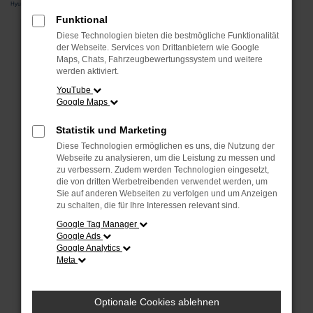
Hyundai
Funktional
Fehler: Network Error
Diese Technologien bieten die bestmögliche Funktionalität
der Webseite. Services von Drittanbietern wie Google
Maps, Chats, Fahrzeugbewertungssystem und weitere
Beim Laden ist ein Fehler aufgetreten.
werden aktiviert.
Hier sind ein paar Tipps, die dir helfen können:
YouTube
Google Maps
Überprüfe deine Firewall und deine
Internetverbindung.
Statistik und Marketing
Laden andere Webseiten, zum Beispiel deine
Diese Technologien ermöglichen es uns, die Nutzung der
Suchmaschine?
Webseite zu analysieren, um die Leistung zu messen und
Prüfe deine Browsererweiterungen.
zu verbessern. Zudem werden Technologien eingesetzt,
die von dritten Werbetreibenden verwendet werden, um
Manche Erweiterungen, wie Werbeblocker, können
Sie auf anderen Webseiten zu verfolgen und um Anzeigen
das Laden bestimmter Seiten verhindern.
zu schalten, die für Ihre Interessen relevant sind.
Funktioniert die Seite in einem anderen Browser
Google Tag Manager
oder in einem privaten Fenster?
Google Ads
Starte dein Gerät neu.
Google Analytics
Meta
Das kann manchmal helfen, vorübergehende
Probleme zu beheben.
Stelle sicher, dass dein Browser und dein
Optionale Cookies ablehnen
Betriebssystem auf dem neuesten Stand sind.