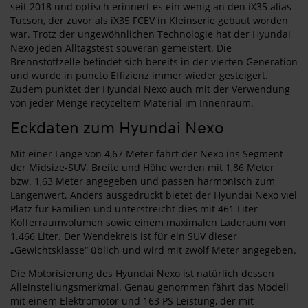
seit 2018 und optisch erinnert es ein wenig an den iX35 alias
Tucson, der zuvor als iX35 FCEV in Kleinserie gebaut worden
war. Trotz der ungewöhnlichen Technologie hat der Hyundai
Nexo jeden Alltagstest souverän gemeistert. Die
Brennstoffzelle befindet sich bereits in der vierten Generation
und wurde in puncto Effizienz immer wieder gesteigert.
Zudem punktet der Hyundai Nexo auch mit der Verwendung
von jeder Menge recyceltem Material im Innenraum.
Eckdaten zum Hyundai Nexo
Mit einer Länge von 4,67 Meter fährt der Nexo ins Segment
der Midsize-SUV. Breite und Höhe werden mit 1,86 Meter
bzw. 1,63 Meter angegeben und passen harmonisch zum
Längenwert. Anders ausgedrückt bietet der Hyundai Nexo viel
Platz für Familien und unterstreicht dies mit 461 Liter
Kofferraumvolumen sowie einem maximalen Laderaum von
1.466 Liter. Der Wendekreis ist für ein SUV dieser
„Gewichtsklasse“ üblich und wird mit zwölf Meter angegeben.
Die Motorisierung des Hyundai Nexo ist natürlich dessen
Alleinstellungsmerkmal. Genau genommen fährt das Modell
mit einem Elektromotor und 163 PS Leistung, der mit