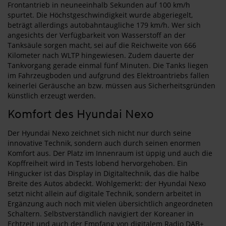
Frontantrieb in neuneeinhalb Sekunden auf 100 km/h
spurtet. Die Höchstgeschwindigkeit wurde abgeriegelt,
beträgt allerdings autobahntaugliche 179 km/h. Wer sich
angesichts der Verfügbarkeit von Wasserstoff an der
Tanksäule sorgen macht, sei auf die Reichweite von 666
Kilometer nach WLTP hingewiesen. Zudem dauerte der
Tankvorgang gerade einmal fünf Minuten. Die Tanks liegen
im Fahrzeugboden und aufgrund des Elektroantriebs fallen
keinerlei Geräusche an bzw. müssen aus Sicherheitsgründen
künstlich erzeugt werden.
Komfort des Hyundai Nexo
Der Hyundai Nexo zeichnet sich nicht nur durch seine
innovative Technik, sondern auch durch seinen enormen
Komfort aus. Der Platz im Innenraum ist üppig und auch die
Kopffreiheit wird in Tests lobend hervorgehoben. Ein
Hingucker ist das Display in Digitaltechnik, das die halbe
Breite des Autos abdeckt. Wohlgemerkt: der Hyundai Nexo
setzt nicht allein auf digitale Technik, sondern arbeitet in
Ergänzung auch noch mit vielen übersichtlich angeordneten
Schaltern. Selbstverständlich navigiert der Koreaner in
Echtzeit und auch der Empfang von digitalem Radio DAB+