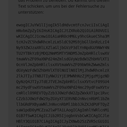
das Problem zu beheben. Du kannst uns diesen
Text schicken, um uns bei der Fehlersuche zu
unterstützen:
ewogICJuYW1lIjogIk5ldHdvcmtFcnJvciIsCiAgI
mNvbmZpZyI6IHsKICAgICJtZXRob2QiOiAiR0VUIi
wKICAgICJ1cmwiOiAiaHR0cHM6Ly9hcGkueC5ha3M
tcHJvZC5hdWRhcmlzLm5ldC92MS9jbGllbnRzLzI4
Ny93ZWJzaXRlLXZlaGljbGVzP3dlYnNpdGU9NWY4N
TU2YTBkYzBjMDQ2NmM5MTY5NDM5JmZpbHRlclswXV
tmaWVsZF09aXNPd24mZmlsdGVyWzBdW3ZhbHVlXT1
0cnVlJmZpbHRlclsxXVtmaWVsZF09bW9kZWwmZmls
dGVyWzFdW3ZhbHVlXT0lNUIlN0IlMjJhdWRhcmlzX
2lkJTIyJTNBJTIyNWJiYjE3MWNhNzZjMjgzMjgzND
QyNzQ4JTIyJTdEJTVEJmZpbHRlclsxXVtvcF09SU4
mc29ydFswXVtmaWVsZF09aXNPd24mc29ydFswXVtv
cmRlcl09REVTQyZzb3J0WzFdW2ZpZWxkXT1pc1Rvc
CZzb3J0WzFdW29yZGVyXT1ERVNDJnNvcnRbMl1bZm
llbGRdPXByaWNlJnNvcnRbMl1bb3JkZXJdPUFTQyZ
saW1pdD0yMCZza2lwPTAiLAogICAgImhlYWRlcnMi
OiB7fSwKICAgICJib2R5IjogbnVsbCwKICAgICJle
HBlY3QiOiB7CiAgICAgICJyZXNwb25zZVR5cGUiOi
AiIgogICAgfSwKICAgICJ0aW1lb3V0IjogMCwKICA