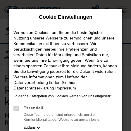
Zum
0
MENÜ
Hauptinhalt
Cookie Einstellungen
springen
Wir nutzen Cookies, um Ihnen die bestmögliche
Nutzung unserer Webseite zu ermöglichen und unsere
Kommunikation mit Ihnen zu verbessern. Wir
berücksichtigen hierbei Ihre Präferenzen und
Startseite
Rosenheim
Hyundai
Hyundai NEXO in Rosenheim
verarbeiten Daten für Marketing und Statistiken nur,
günstig kaufen
wenn Sie uns Ihre Einwilligung geben. Wenn Sie zu
einem späteren Zeitpunkt Ihre Meinung ändern, können
Sie die Einwilligung jederzeit für die Zukunft widerrufen.
Hyundai NEXO in
Weitere Informationen zum Umfang der
Datenverarbeitung finden Sie hier:
Rosenheim günstig
Datenschutzerklärung
Impressum
Folgende Kategorien von Cookies werden von uns eingesetzt:
kaufen
Essentiell
Hyundai NEXO – unsere Idee für
Diese Technologien sind erforderlich, um die
Kernfunktionalität der Webseite zu gewährleisten.
Rosenheim
audaris