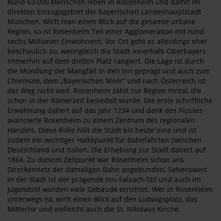
Rund 63.000 Menschen leben in Rosenheim und damit im
direkten Einzugsgebiet der bayerischen Landeshauptstadt
München. Wirft man einen Blick auf die gesamte urbane
Region, so ist Rosenheim Teil einer Agglomeration mit rund
sechs Millionen Einwohnern. Vor Ort geht es allerdings eher
beschaulich zu, wenngleich die Stadt innerhalb Oberbayers
immerhin auf dem dritten Platz rangiert. Die Lage ist durch
die Mündung der Mangfall in den Inn geprägt und auch zum
Chiemsee, dem „Bayerischen Meer“ und nach Österreich ist
der Weg nicht weit. Rosenheim zählt zur Region Inntal, die
schon in der Römerzeit besiedelt wurde. Die erste schriftliche
Erwähnung datiert auf das Jahr 1234 und dank des Flusses
avancierte Rosenheim zu einem Zentrum des regionalen
Handels. Diese Rolle hält die Stadt bis heute inne und ist
zudem ein wichtiger Haltepunkt für Bahnfahrten zwischen
Deutschland und Italien. Die Erhebung zur Stadt datiert auf
1864. Zu diesem Zeitpunkt war Rosenheim schon ans
Streckennetz der damaligen Bahn angebunden. Sehenswert
in der Stadt ist der prägende Inn-Salzach-Stil und auch im
Jugendstil wurden viele Gebäude errichtet. Wer in Rosenheim
unterwegs ist, wirft einen Blick auf den Ludwigsplatz, das
Mittertor und vielleicht auch die St. Nikolaus Kirche.