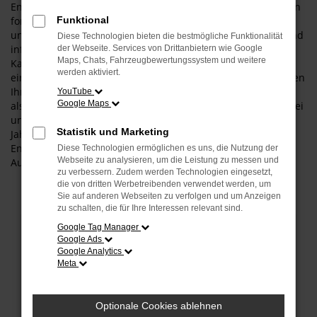
Entscheiden Sie sich für einen Hyundai NEXO und Sie fahren
fortan bestens motorisiert durch Rosenheim. Wir verstehen
Funktional
uns als Experten für diesen Hersteller und dieses Modell und
Diese Technologien bieten die bestmögliche Funktionalität
informieren Sie gern über die vielen Vorteile, die aus einem
der Webseite. Services von Drittanbietern wie Google
Maps, Chats, Fahrzeugbewertungssystem und weitere
Kauf resultieren. Gerne lassen wir Sie bei uns vor Ort
werden aktiviert.
einsteigen – der Weg aus Rosenheim ist nicht weit. Wir bieten
Ihnen den Hyundai NEXO sowohl als klassischen Neuwagen
YouTube
Google Maps
als auch als Tageszulassung. Darüber hinaus erhalten Sie bei
uns auch gebrauchte Fahrzeuge, gerne auch in Form eines
Statistik und Marketing
Jahreswagens und damit eines jungen Gebrauchten.
Entdecken Sie die vielen Möglichkeiten, die Ihnen das
Diese Technologien ermöglichen es uns, die Nutzung der
Webseite zu analysieren, um die Leistung zu messen und
Autohaus Schneider bietet.
zu verbessern. Zudem werden Technologien eingesetzt,
die von dritten Werbetreibenden verwendet werden, um
Sie auf anderen Webseiten zu verfolgen und um Anzeigen
zu schalten, die für Ihre Interessen relevant sind.
Google Tag Manager
Fehler: Network Error
Google Ads
Google Analytics
Beim Laden ist ein Fehler aufgetreten.
Meta
Hier sind ein paar Tipps, die dir helfen können:
Überprüfe deine Firewall und deine
Optionale Cookies ablehnen