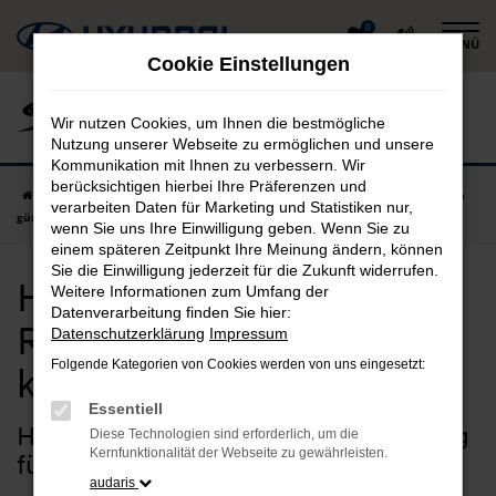
Zum
0
MENÜ
Hauptinhalt
Cookie Einstellungen
springen
Wir nutzen Cookies, um Ihnen die bestmögliche
Nutzung unserer Webseite zu ermöglichen und unsere
Kommunikation mit Ihnen zu verbessern. Wir
berücksichtigen hierbei Ihre Präferenzen und
Startseite
Rosenheim
Hyundai
Hyundai Neuwagen in Rosenheim
verarbeiten Daten für Marketing und Statistiken nur,
günstig kaufen
wenn Sie uns Ihre Einwilligung geben. Wenn Sie zu
einem späteren Zeitpunkt Ihre Meinung ändern, können
Sie die Einwilligung jederzeit für die Zukunft widerrufen.
Hyundai Neuwagen in
Weitere Informationen zum Umfang der
Datenverarbeitung finden Sie hier:
Rosenheim günstig
Datenschutzerklärung
Impressum
Folgende Kategorien von Cookies werden von uns eingesetzt:
kaufen
Essentiell
Hyundai Neuwagen – unser Vorschlag
Diese Technologien sind erforderlich, um die
Kernfunktionalität der Webseite zu gewährleisten.
für Rosenheim
audaris