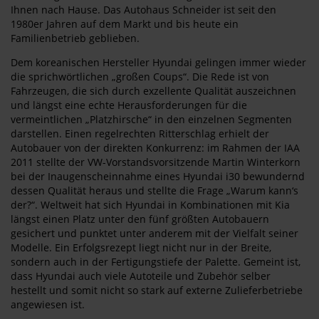
Ihnen nach Hause. Das Autohaus Schneider ist seit den
1980er Jahren auf dem Markt und bis heute ein
Familienbetrieb geblieben.
Dem koreanischen Hersteller Hyundai gelingen immer wieder
die sprichwörtlichen „großen Coups“. Die Rede ist von
Fahrzeugen, die sich durch exzellente Qualität auszeichnen
und längst eine echte Herausforderungen für die
vermeintlichen „Platzhirsche“ in den einzelnen Segmenten
darstellen. Einen regelrechten Ritterschlag erhielt der
Autobauer von der direkten Konkurrenz: im Rahmen der IAA
2011 stellte der VW-Vorstandsvorsitzende Martin Winterkorn
bei der Inaugenscheinnahme eines Hyundai i30 bewundernd
dessen Qualität heraus und stellte die Frage „Warum kann‘s
der?“. Weltweit hat sich Hyundai in Kombinationen mit Kia
längst einen Platz unter den fünf größten Autobauern
gesichert und punktet unter anderem mit der Vielfalt seiner
Modelle. Ein Erfolgsrezept liegt nicht nur in der Breite,
sondern auch in der Fertigungstiefe der Palette. Gemeint ist,
dass Hyundai auch viele Autoteile und Zubehör selber
hestellt und somit nicht so stark auf externe Zulieferbetriebe
angewiesen ist.