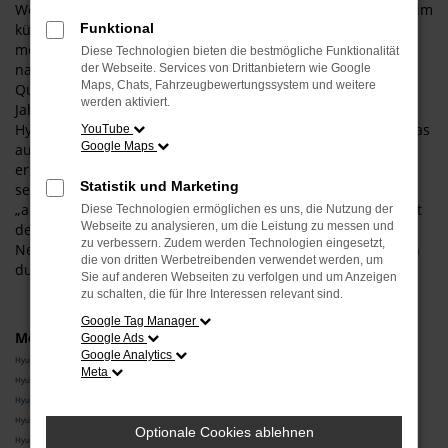
Wenn Sie uns fragen, wie Ihre Mobilität in und um Rosenheim
künftig aussehen könnte, empfehlen wir Ihnen
Funktional
möglicherweise einen Hyundai Neuwagen. Der Grund liegt
Diese Technologien bieten die bestmögliche Funktionalität
natürlich darin, dass wir von diesem Hersteller und dessen
der Webseite. Services von Drittanbietern wie Google
Maps, Chats, Fahrzeugbewertungssystem und weitere
Qualität voll und ganz überzeugt sind und in den vielen
werden aktiviert.
Jahren der Zusammenarbeit niemals enttäuscht wurden.
Hyundai Neuwagen sind perfekt für Rosenheim geeignet, was
YouTube
Google Maps
auch an der Vielseitigkeit des Herstellers liegt. Natürlich
erhalten Sie bei uns einen Kleinwagen und ebenso
Statistik und Marketing
selbstverständlich lassen wir Sie in größere und
„ausgewachsene“ Fahrzeuge bis hin zum SUV steigen. Selbst
Diese Technologien ermöglichen es uns, die Nutzung der
Webseite zu analysieren, um die Leistung zu messen und
der Bereich alternativer Antriebe wird durch einen Hyundai
zu verbessern. Zudem werden Technologien eingesetzt,
Neuwagen abgedeckt, sodass Sie rundum umweltfreundlich
die von dritten Werbetreibenden verwendet werden, um
durch Rosenheim fahren können.
Sie auf anderen Webseiten zu verfolgen und um Anzeigen
zu schalten, die für Ihre Interessen relevant sind.
Google Tag Manager
Modelle
Google Ads
Google Analytics
Hyundai i20 Neuwagen Rosenheim
Meta
Hyundai i30 Neuwagen Rosenheim
Hyundai KONA Neuwagen Rosenheim
Hyundai SANTA FE Neuwagen Rosenheim
Optionale Cookies ablehnen
Hyundai TUCSON Neuwagen Rosenheim