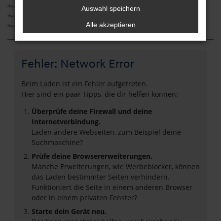
Hyundai BAYON Neuwagen Rosenheim
Auswahl speichern
Hyundai IONIQ 5 Neuwagen Rosenheim
Alle akzeptieren
Hyundai INSTER Neuwagen Rosenheim
Fehler: Network Error
Beim Laden ist ein Fehler aufgetreten.
Hier sind ein paar Tipps, die dir helfen können:
Überprüfe deine Firewall und deine
Internetverbindung.
Laden andere Webseiten, zum Beispiel deine
Suchmaschine?
Prüfe deine Browsererweiterungen.
Manche Erweiterungen, wie Werbeblocker, können
das Laden bestimmter Seiten verhindern.
Funktioniert die Seite in einem anderen Browser
oder in einem privaten Fenster?
Starte dein Gerät neu.