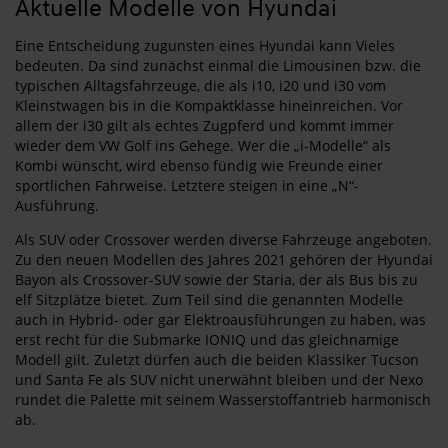
Aktuelle Modelle von Hyundai
Eine Entscheidung zugunsten eines Hyundai kann Vieles
bedeuten. Da sind zunächst einmal die Limousinen bzw. die
typischen Alltagsfahrzeuge, die als i10, i20 und i30 vom
Kleinstwagen bis in die Kompaktklasse hineinreichen. Vor
allem der i30 gilt als echtes Zugpferd und kommt immer
wieder dem VW Golf ins Gehege. Wer die „i-Modelle“ als
Kombi wünscht, wird ebenso fündig wie Freunde einer
sportlichen Fahrweise. Letztere steigen in eine „N“-
Ausführung.
Als SUV oder Crossover werden diverse Fahrzeuge angeboten.
Zu den neuen Modellen des Jahres 2021 gehören der Hyundai
Bayon als Crossover-SUV sowie der Staria, der als Bus bis zu
elf Sitzplätze bietet. Zum Teil sind die genannten Modelle
auch in Hybrid- oder gar Elektroausführungen zu haben, was
erst recht für die Submarke IONIQ und das gleichnamige
Modell gilt. Zuletzt dürfen auch die beiden Klassiker Tucson
und Santa Fe als SUV nicht unerwähnt bleiben und der Nexo
rundet die Palette mit seinem Wasserstoffantrieb harmonisch
ab.