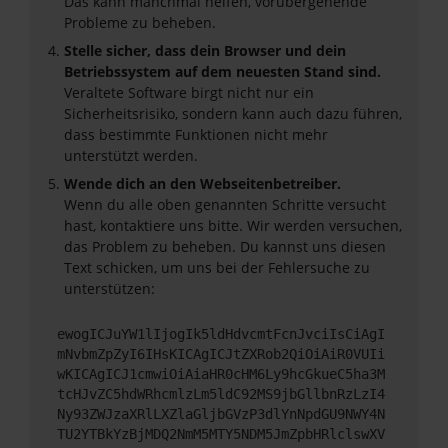
Das kann manchmal helfen, vorübergehende
Probleme zu beheben.
Stelle sicher, dass dein Browser und dein
Betriebssystem auf dem neuesten Stand sind.
Veraltete Software birgt nicht nur ein
Sicherheitsrisiko, sondern kann auch dazu führen,
dass bestimmte Funktionen nicht mehr
unterstützt werden.
Wende dich an den Webseitenbetreiber.
Wenn du alle oben genannten Schritte versucht
hast, kontaktiere uns bitte. Wir werden versuchen,
das Problem zu beheben. Du kannst uns diesen
Text schicken, um uns bei der Fehlersuche zu
unterstützen:
ewogICJuYW1lIjogIk5ldHdvcmtFcnJvciIsCiAgI
mNvbmZpZyI6IHsKICAgICJtZXRob2QiOiAiR0VUIi
wKICAgICJ1cmwiOiAiaHR0cHM6Ly9hcGkueC5ha3M
tcHJvZC5hdWRhcmlzLm5ldC92MS9jbGllbnRzLzI4
Ny93ZWJzaXRlLXZlaGljbGVzP3dlYnNpdGU9NWY4N
TU2YTBkYzBjMDQ2NmM5MTY5NDM5JmZpbHRlclswXV