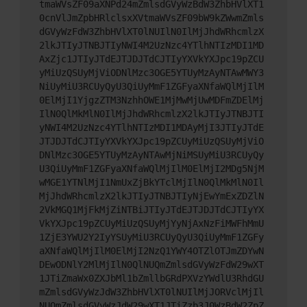
tmaWVsZF09aXNPd24mZmlsdGVyWzBdW3ZhbHVlXT1
0cnVlJmZpbHRlclsxXVtmaWVsZF09bW9kZWwmZmls
dGVyWzFdW3ZhbHVlXT0lNUIlN0IlMjJhdWRhcmlzX
2lkJTIyJTNBJTIyNWI4M2UzNzc4YTlhNTIzMDI1MD
AxZjc1JTIyJTdEJTJDJTdCJTIyYXVkYXJpc19pZCU
yMiUzQSUyMjViODNlMzc3OGE5YTUyMzAyNTAwMWY3
NiUyMiU3RCUyQyU3QiUyMmF1ZGFyaXNfaWQlMjIlM
0ElMjI1YjgzZTM3NzhhOWE1MjMwMjUwMDFmZDElMj
IlN0QlMkMlN0IlMjJhdWRhcmlzX2lkJTIyJTNBJTI
yNWI4M2UzNzc4YTlhNTIzMDI1MDAyMjI3JTIyJTdE
JTJDJTdCJTIyYXVkYXJpc19pZCUyMiUzQSUyMjViO
DNlMzc3OGE5YTUyMzAyNTAwMjNiMSUyMiU3RCUyQy
U3QiUyMmF1ZGFyaXNfaWQlMjIlM0ElMjI2MDg5NjM
wMGE1YTNlMjI1NmUxZjBkYTclMjIlN0QlMkMlN0Il
MjJhdWRhcmlzX2lkJTIyJTNBJTIyNjEwYmExZDZlN
2VkMGQ1MjFkMjZiNTBiJTIyJTdEJTJDJTdCJTIyYX
VkYXJpc19pZCUyMiUzQSUyMjYyNjAxNzFiMWFhMmU
1ZjE3YWU2Y2IyYSUyMiU3RCUyQyU3QiUyMmF1ZGFy
aXNfaWQlMjIlM0ElMjI2NzQ1YWY4OTZlOTJmZDYwN
DEwODNlY2MlMjIlN0QlNUQmZmlsdGVyWzFdW29wXT
1JTiZmaWx0ZXJbMl1bZmllbGRdPXVzYWdlU3RhdGU
mZmlsdGVyWzJdW3ZhbHVlXT0lNUIlMjJORVclMjIl
NUQmZmlsdGVyWzJdW29wXT1JTiZzb3J0WzBdW2ZpZ