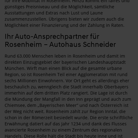
für Ihre Mobilität in Rosenheim. Hinzu kommt ein faires und
günstiges Preisniveau und die Möglichkeit, sämtliche
Ausstattungen und Extras nach Lust und Laune
zusammenzustellen. Übrigens bieten wir zudem auch die
Möglichkeit einer Finanzierung und der Zahlung in Raten.
Ihr Auto-Ansprechpartner für
Rosenheim – Autohaus Schneider
Rund 63.000 Menschen leben in Rosenheim und damit im
direkten Einzugsgebiet der bayerischen Landeshauptstadt
München. Wirft man einen Blick auf die gesamte urbane
Region, so ist Rosenheim Teil einer Agglomeration mit rund
sechs Millionen Einwohnern. Vor Ort geht es allerdings eher
beschaulich zu, wenngleich die Stadt innerhalb Oberbayers
immerhin auf dem dritten Platz rangiert. Die Lage ist durch
die Mündung der Mangfall in den Inn geprägt und auch zum
Chiemsee, dem „Bayerischen Meer“ und nach Österreich ist
der Weg nicht weit. Rosenheim zählt zur Region Inntal, die
schon in der Römerzeit besiedelt wurde. Die erste schriftliche
Erwähnung datiert auf das Jahr 1234 und dank des Flusses
avancierte Rosenheim zu einem Zentrum des regionalen
Handels. Diese Rolle hält die Stadt bis heute inne und ist