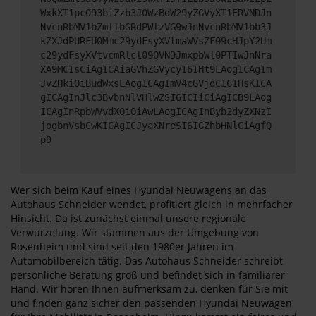
WxkXT1pc093biZzb3J0WzBdW29yZGVyXT1ERVNDJn
NvcnRbMV1bZmllbGRdPWlzVG9wJnNvcnRbMV1bb3J
kZXJdPURFU0Mmc29ydFsyXVtmaWVsZF09cHJpY2Um
c29ydFsyXVtvcmRlcl09QVNDJmxpbWl0PTIwJnNra
XA9MCIsCiAgICAiaGVhZGVycyI6IHt9LAogICAgIm
JvZHkiOiBudWxsLAogICAgImV4cGVjdCI6IHsKICA
gICAgInJlc3BvbnNlVHlwZSI6ICIiCiAgICB9LAog
ICAgInRpbWVvdXQiOiAwLAogICAgInByb2dyZXNzI
jogbnVsbCwKICAgICJyaXNreSI6IGZhbHNlCiAgfQ
p9
Wer sich beim Kauf eines Hyundai Neuwagens an das
Autohaus Schneider wendet, profitiert gleich in mehrfacher
Hinsicht. Da ist zunächst einmal unsere regionale
Verwurzelung. Wir stammen aus der Umgebung von
Rosenheim und sind seit den 1980er Jahren im
Automobilbereich tätig. Das Autohaus Schneider schreibt
persönliche Beratung groß und befindet sich in familiärer
Hand. Wir hören Ihnen aufmerksam zu, denken für Sie mit
und finden ganz sicher den passenden Hyundai Neuwagen