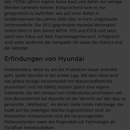
den 1970er Jahren eigene Autos baut und daher nur wenige
Meriten sammeln konnte. Entsprechend kam es nur
gelegentlich zu Auftritten, wie auf einer Rallye in
Großbritannien des Jahres 2000 oder in Form umgebauter
Serienmodelle. Die 2012 gegründete Hyundai Motorsport
GmbH fährt in den Serien WTCR, TCR und ETCR und setzt
somit den Fokus auf dem Tourenwagenbereich. Erfolgreich
sind unter anderem der kompakte i30 sowie der Elantra und
der Veloster.
Erfindungen von Hyundai
Insbesondere, wenn es um die Produktion neuer Antriebe
geht, spielt Hyundai in der ersten Liga. Mit dem Nexo wird
das global einzige Serienmodell mit Wasserstoffantrieb
präsentiert und mit IONIQ existiert gleich eine eigene
Submarke, die den Verkauf von Elektroautos anschieben soll.
Eine Besonderheit bei Hyundai ist der Verzicht auf den Bau so
genannter „Weltautos“. An deren Stelle treten Fahrzeuge, die
exakt auf die jeweiligen Märkte zugeschnitten sind. An
klassischen Innovationen sind die herausragenden
Parkassistenten sowie die Fingerabdruck-Technologie als
Türöffner hervorzuheben.