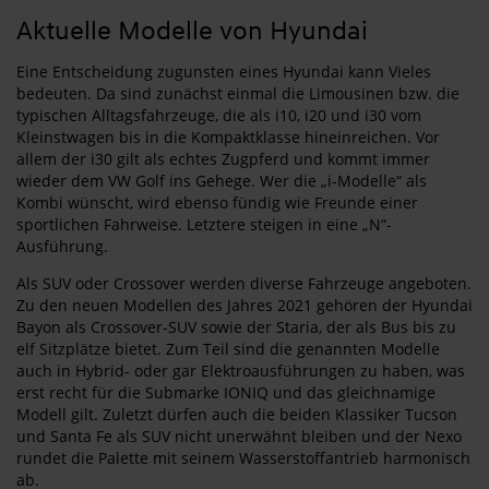
Aktuelle Modelle von Hyundai
Eine Entscheidung zugunsten eines Hyundai kann Vieles
bedeuten. Da sind zunächst einmal die Limousinen bzw. die
typischen Alltagsfahrzeuge, die als i10, i20 und i30 vom
Kleinstwagen bis in die Kompaktklasse hineinreichen. Vor
allem der i30 gilt als echtes Zugpferd und kommt immer
wieder dem VW Golf ins Gehege. Wer die „i-Modelle“ als
Kombi wünscht, wird ebenso fündig wie Freunde einer
sportlichen Fahrweise. Letztere steigen in eine „N“-
Ausführung.
Als SUV oder Crossover werden diverse Fahrzeuge angeboten.
Zu den neuen Modellen des Jahres 2021 gehören der Hyundai
Bayon als Crossover-SUV sowie der Staria, der als Bus bis zu
elf Sitzplätze bietet. Zum Teil sind die genannten Modelle
auch in Hybrid- oder gar Elektroausführungen zu haben, was
erst recht für die Submarke IONIQ und das gleichnamige
Modell gilt. Zuletzt dürfen auch die beiden Klassiker Tucson
und Santa Fe als SUV nicht unerwähnt bleiben und der Nexo
rundet die Palette mit seinem Wasserstoffantrieb harmonisch
ab.