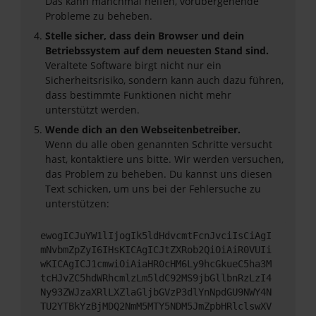
Das kann manchmal helfen, vorübergehende
Probleme zu beheben.
Stelle sicher, dass dein Browser und dein
Betriebssystem auf dem neuesten Stand sind.
Veraltete Software birgt nicht nur ein
Sicherheitsrisiko, sondern kann auch dazu führen,
dass bestimmte Funktionen nicht mehr
unterstützt werden.
Wende dich an den Webseitenbetreiber.
Wenn du alle oben genannten Schritte versucht
hast, kontaktiere uns bitte. Wir werden versuchen,
das Problem zu beheben. Du kannst uns diesen
Text schicken, um uns bei der Fehlersuche zu
unterstützen:
ewogICJuYW1lIjogIk5ldHdvcmtFcnJvciIsCiAgI
mNvbmZpZyI6IHsKICAgICJtZXRob2QiOiAiR0VUIi
wKICAgICJ1cmwiOiAiaHR0cHM6Ly9hcGkueC5ha3M
tcHJvZC5hdWRhcmlzLm5ldC92MS9jbGllbnRzLzI4
Ny93ZWJzaXRlLXZlaGljbGVzP3dlYnNpdGU9NWY4N
TU2YTBkYzBjMDQ2NmM5MTY5NDM5JmZpbHRlclswXV