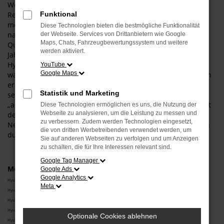
Wenn Sie uns fragen, wie Ihre Mobilität in und um
Regensburg künftig aussehen könnte, empfehlen wir Ihnen
Funktional
möglicherweise einen Hyundai Neuwagen. Der Grund liegt
Diese Technologien bieten die bestmögliche Funktionalität
natürlich darin, dass wir von diesem Hersteller und dessen
der Webseite. Services von Drittanbietern wie Google
Maps, Chats, Fahrzeugbewertungssystem und weitere
Qualität voll und ganz überzeugt sind und in den vielen
werden aktiviert.
Jahren der Zusammenarbeit niemals enttäuscht wurden.
Hyundai Neuwagen sind perfekt für Regensburg geeignet,
YouTube
Google Maps
was auch an der Vielseitigkeit des Herstellers liegt. Natürlich
erhalten Sie bei uns einen Kleinwagen und ebenso
Statistik und Marketing
selbstverständlich lassen wir Sie in größere und
„ausgewachsene“ Fahrzeuge bis hin zum SUV steigen. Selbst
Diese Technologien ermöglichen es uns, die Nutzung der
Webseite zu analysieren, um die Leistung zu messen und
der Bereich alternativer Antriebe wird durch einen Hyundai
zu verbessern. Zudem werden Technologien eingesetzt,
Neuwagen abgedeckt, sodass Sie rundum umweltfreundlich
die von dritten Werbetreibenden verwendet werden, um
durch Regensburg fahren können.
Sie auf anderen Webseiten zu verfolgen und um Anzeigen
zu schalten, die für Ihre Interessen relevant sind.
Google Tag Manager
Modelle
Google Ads
Google Analytics
Hyundai i20 Neuwagen Regensburg
Meta
Hyundai i30 Neuwagen Regensburg
Hyundai KONA Neuwagen Regensburg
Hyundai SANTA FE Neuwagen Regensburg
Optionale Cookies ablehnen
Hyundai TUCSON Neuwagen Regensburg