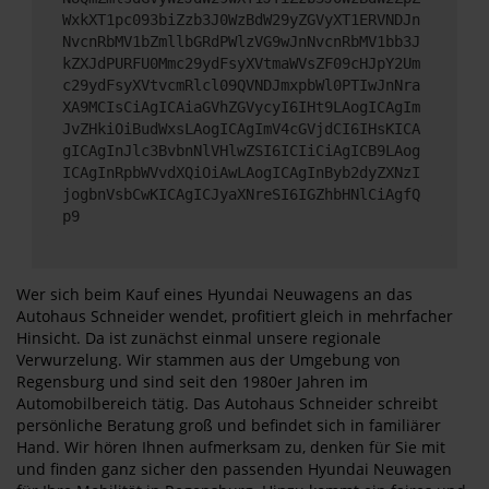
WxkXT1pc093biZzb3J0WzBdW29yZGVyXT1ERVNDJn
NvcnRbMV1bZmllbGRdPWlzVG9wJnNvcnRbMV1bb3J
kZXJdPURFU0Mmc29ydFsyXVtmaWVsZF09cHJpY2Um
c29ydFsyXVtvcmRlcl09QVNDJmxpbWl0PTIwJnNra
XA9MCIsCiAgICAiaGVhZGVycyI6IHt9LAogICAgIm
JvZHkiOiBudWxsLAogICAgImV4cGVjdCI6IHsKICA
gICAgInJlc3BvbnNlVHlwZSI6ICIiCiAgICB9LAog
ICAgInRpbWVvdXQiOiAwLAogICAgInByb2dyZXNzI
jogbnVsbCwKICAgICJyaXNreSI6IGZhbHNlCiAgfQ
p9
Wer sich beim Kauf eines Hyundai Neuwagens an das
Autohaus Schneider wendet, profitiert gleich in mehrfacher
Hinsicht. Da ist zunächst einmal unsere regionale
Verwurzelung. Wir stammen aus der Umgebung von
Regensburg und sind seit den 1980er Jahren im
Automobilbereich tätig. Das Autohaus Schneider schreibt
persönliche Beratung groß und befindet sich in familiärer
Hand. Wir hören Ihnen aufmerksam zu, denken für Sie mit
und finden ganz sicher den passenden Hyundai Neuwagen