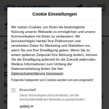
Zum
0
MENÜ
Hauptinhalt
Cookie Einstellungen
springen
Wir nutzen Cookies, um Ihnen die bestmögliche
Nutzung unserer Webseite zu ermöglichen und unsere
Kommunikation mit Ihnen zu verbessern. Wir
berücksichtigen hierbei Ihre Präferenzen und
Startseite
Regensburg
Hyundai
Hyundai Neuwagen in Regensburg
verarbeiten Daten für Marketing und Statistiken nur,
günstig kaufen
wenn Sie uns Ihre Einwilligung geben. Wenn Sie zu
einem späteren Zeitpunkt Ihre Meinung ändern, können
Sie die Einwilligung jederzeit für die Zukunft widerrufen.
Hyundai Neuwagen in
Weitere Informationen zum Umfang der
Datenverarbeitung finden Sie hier:
Regensburg günstig
Datenschutzerklärung
Impressum
Folgende Kategorien von Cookies werden von uns eingesetzt:
kaufen
Essentiell
Hyundai Neuwagen – unser Vorschlag
Diese Technologien sind erforderlich, um die
Kernfunktionalität der Webseite zu gewährleisten.
für Regensburg
audaris