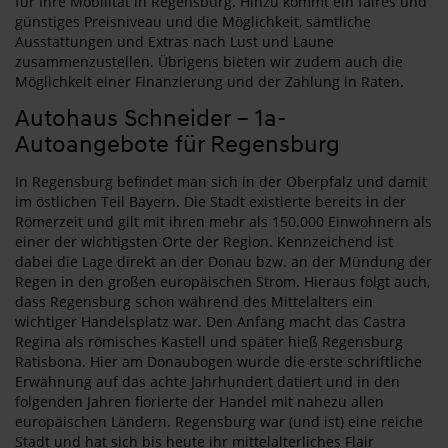
für Ihre Mobilität in Regensburg. Hinzu kommt ein faires und
günstiges Preisniveau und die Möglichkeit, sämtliche
Ausstattungen und Extras nach Lust und Laune
zusammenzustellen. Übrigens bieten wir zudem auch die
Möglichkeit einer Finanzierung und der Zahlung in Raten.
Autohaus Schneider – 1a-
Autoangebote für Regensburg
In Regensburg befindet man sich in der Oberpfalz und damit
im östlichen Teil Bayern. Die Stadt existierte bereits in der
Römerzeit und gilt mit ihren mehr als 150.000 Einwohnern als
einer der wichtigsten Orte der Region. Kennzeichend ist
dabei die Lage direkt an der Donau bzw. an der Mündung der
Regen in den großen europäischen Strom. Hieraus folgt auch,
dass Regensburg schon während des Mittelalters ein
wichtiger Handelsplatz war. Den Anfang macht das Castra
Regina als römisches Kastell und später hieß Regensburg
Ratisbona. Hier am Donaubogen wurde die erste schriftliche
Erwähnung auf das achte Jahrhundert datiert und in den
folgenden Jahren florierte der Handel mit nahezu allen
europäischen Ländern. Regensburg war (und ist) eine reiche
Stadt und hat sich bis heute ihr mittelalterliches Flair