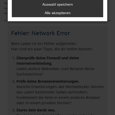
Hyundai BAYON Neuwagen Regensburg
Auswahl speichern
Hyundai IONIQ 5 Neuwagen Regensburg
Alle akzeptieren
Hyundai INSTER Neuwagen Regensburg
Fehler: Network Error
Beim Laden ist ein Fehler aufgetreten.
Hier sind ein paar Tipps, die dir helfen können:
Überprüfe deine Firewall und deine
Internetverbindung.
Laden andere Webseiten, zum Beispiel deine
Suchmaschine?
Prüfe deine Browsererweiterungen.
Manche Erweiterungen, wie Werbeblocker, können
das Laden bestimmter Seiten verhindern.
Funktioniert die Seite in einem anderen Browser
oder in einem privaten Fenster?
Starte dein Gerät neu.