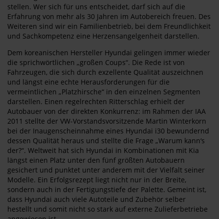
stellen. Wer sich für uns entscheidet, darf sich auf die
Erfahrung von mehr als 30 Jahren im Autobereich freuen. Des
Weiteren sind wir ein Familienbetrieb, bei dem Freundlichkeit
und Sachkompetenz eine Herzensangelgenheit darstellen.
Dem koreanischen Hersteller Hyundai gelingen immer wieder
die sprichwörtlichen „großen Coups“. Die Rede ist von
Fahrzeugen, die sich durch exzellente Qualität auszeichnen
und längst eine echte Herausforderungen für die
vermeintlichen „Platzhirsche“ in den einzelnen Segmenten
darstellen. Einen regelrechten Ritterschlag erhielt der
Autobauer von der direkten Konkurrenz: im Rahmen der IAA
2011 stellte der VW-Vorstandsvorsitzende Martin Winterkorn
bei der Inaugenscheinnahme eines Hyundai i30 bewundernd
dessen Qualität heraus und stellte die Frage „Warum kann‘s
der?“. Weltweit hat sich Hyundai in Kombinationen mit Kia
längst einen Platz unter den fünf größten Autobauern
gesichert und punktet unter anderem mit der Vielfalt seiner
Modelle. Ein Erfolgsrezept liegt nicht nur in der Breite,
sondern auch in der Fertigungstiefe der Palette. Gemeint ist,
dass Hyundai auch viele Autoteile und Zubehör selber
hestellt und somit nicht so stark auf externe Zulieferbetriebe
angewiesen ist.