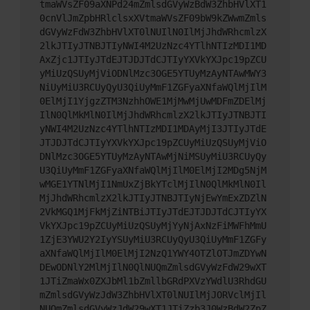
tmaWVsZF09aXNPd24mZmlsdGVyWzBdW3ZhbHVlXT1
0cnVlJmZpbHRlclsxXVtmaWVsZF09bW9kZWwmZmls
dGVyWzFdW3ZhbHVlXT0lNUIlN0IlMjJhdWRhcmlzX
2lkJTIyJTNBJTIyNWI4M2UzNzc4YTlhNTIzMDI1MD
AxZjc1JTIyJTdEJTJDJTdCJTIyYXVkYXJpc19pZCU
yMiUzQSUyMjViODNlMzc3OGE5YTUyMzAyNTAwMWY3
NiUyMiU3RCUyQyU3QiUyMmF1ZGFyaXNfaWQlMjIlM
0ElMjI1YjgzZTM3NzhhOWE1MjMwMjUwMDFmZDElMj
IlN0QlMkMlN0IlMjJhdWRhcmlzX2lkJTIyJTNBJTI
yNWI4M2UzNzc4YTlhNTIzMDI1MDAyMjI3JTIyJTdE
JTJDJTdCJTIyYXVkYXJpc19pZCUyMiUzQSUyMjViO
DNlMzc3OGE5YTUyMzAyNTAwMjNiMSUyMiU3RCUyQy
U3QiUyMmF1ZGFyaXNfaWQlMjIlM0ElMjI2MDg5NjM
wMGE1YTNlMjI1NmUxZjBkYTclMjIlN0QlMkMlN0Il
MjJhdWRhcmlzX2lkJTIyJTNBJTIyNjEwYmExZDZlN
2VkMGQ1MjFkMjZiNTBiJTIyJTdEJTJDJTdCJTIyYX
VkYXJpc19pZCUyMiUzQSUyMjYyNjAxNzFiMWFhMmU
1ZjE3YWU2Y2IyYSUyMiU3RCUyQyU3QiUyMmF1ZGFy
aXNfaWQlMjIlM0ElMjI2NzQ1YWY4OTZlOTJmZDYwN
DEwODNlY2MlMjIlN0QlNUQmZmlsdGVyWzFdW29wXT
1JTiZmaWx0ZXJbMl1bZmllbGRdPXVzYWdlU3RhdGU
mZmlsdGVyWzJdW3ZhbHVlXT0lNUIlMjJORVclMjIl
NUQmZmlsdGVyWzJdW29wXT1JTiZzb3J0WzBdW2ZpZ