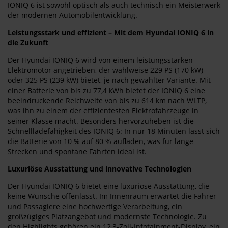
IONIQ 6 ist sowohl optisch als auch technisch ein Meisterwerk
der modernen Automobilentwicklung.
Leistungsstark und effizient – Mit dem Hyundai IONIQ 6 in
die Zukunft
Der Hyundai IONIQ 6 wird von einem leistungsstarken
Elektromotor angetrieben, der wahlweise 229 PS (170 kW)
oder 325 PS (239 kW) bietet, je nach gewählter Variante. Mit
einer Batterie von bis zu 77,4 kWh bietet der IONIQ 6 eine
beeindruckende Reichweite von bis zu 614 km nach WLTP,
was ihn zu einem der effizientesten Elektrofahrzeuge in
seiner Klasse macht. Besonders hervorzuheben ist die
Schnellladefähigkeit des IONIQ 6: In nur 18 Minuten lässt sich
die Batterie von 10 % auf 80 % aufladen, was für lange
Strecken und spontane Fahrten ideal ist.
Luxuriöse Ausstattung und innovative Technologien
Der Hyundai IONIQ 6 bietet eine luxuriöse Ausstattung, die
keine Wünsche offenlässt. Im Innenraum erwartet die Fahrer
und Passagiere eine hochwertige Verarbeitung, ein
großzügiges Platzangebot und modernste Technologie. Zu
den Highlights gehören ein 12,3-Zoll-Infotainment-Display, ein