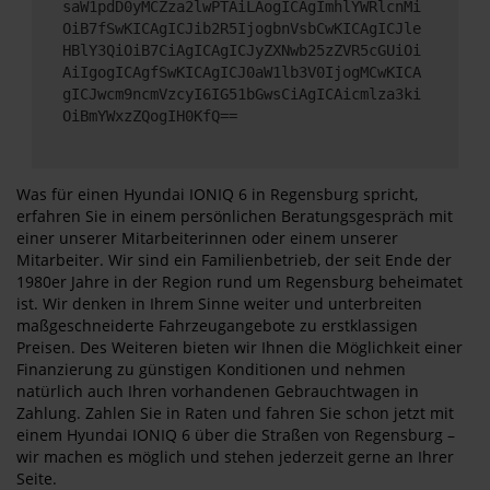
saW1pdD0yMCZza2lwPTAiLAogICAgImhlYWRlcnMi
OiB7fSwKICAgICJib2R5IjogbnVsbCwKICAgICJle
HBlY3QiOiB7CiAgICAgICJyZXNwb25zZVR5cGUiOi
AiIgogICAgfSwKICAgICJ0aW1lb3V0IjogMCwKICA
gICJwcm9ncmVzcyI6IG51bGwsCiAgICAicmlza3ki
OiBmYWxzZQogIH0KfQ==
Was für einen Hyundai IONIQ 6 in Regensburg spricht,
erfahren Sie in einem persönlichen Beratungsgespräch mit
einer unserer Mitarbeiterinnen oder einem unserer
Mitarbeiter. Wir sind ein Familienbetrieb, der seit Ende der
1980er Jahre in der Region rund um Regensburg beheimatet
ist. Wir denken in Ihrem Sinne weiter und unterbreiten
maßgeschneiderte Fahrzeugangebote zu erstklassigen
Preisen. Des Weiteren bieten wir Ihnen die Möglichkeit einer
Finanzierung zu günstigen Konditionen und nehmen
natürlich auch Ihren vorhandenen Gebrauchtwagen in
Zahlung. Zahlen Sie in Raten und fahren Sie schon jetzt mit
einem Hyundai IONIQ 6 über die Straßen von Regensburg –
wir machen es möglich und stehen jederzeit gerne an Ihrer
Seite.