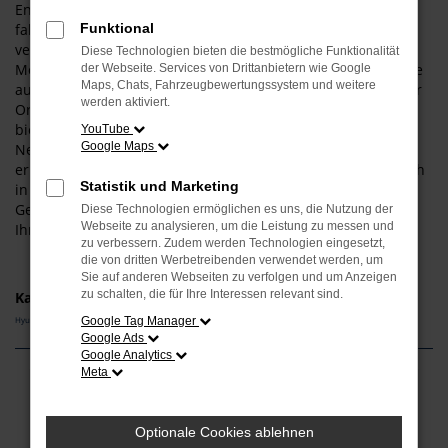
Entscheiden Sie sich für einen Hyundai IONIQ 6 und Sie
fahren fortan bestens motorisiert durch Regensburg. Wir
Funktional
verstehen uns als Experten für diesen Hersteller und dieses
Diese Technologien bieten die bestmögliche Funktionalität
Modell und informieren Sie gern über die vielen Vorteile, die
der Webseite. Services von Drittanbietern wie Google
Maps, Chats, Fahrzeugbewertungssystem und weitere
aus einem Kauf resultieren. Gerne lassen wir Sie bei uns vor
werden aktiviert.
Ort einsteigen – der Weg aus Regensburg ist nicht weit. Wir
bieten Ihnen den Hyundai IONIQ 6 sowohl als klassischen
YouTube
Google Maps
Neuwagen als auch als Tageszulassung. Darüber hinaus
erhalten Sie bei uns auch gebrauchte Fahrzeuge, gerne auch
Statistik und Marketing
in Form eines Jahreswagens und damit eines jungen
Gebrauchten. Entdecken Sie die vielen Möglichkeiten, die
Diese Technologien ermöglichen es uns, die Nutzung der
Webseite zu analysieren, um die Leistung zu messen und
Ihnen das Autohaus Schneider bietet.
zu verbessern. Zudem werden Technologien eingesetzt,
die von dritten Werbetreibenden verwendet werden, um
Sie auf anderen Webseiten zu verfolgen und um Anzeigen
zu schalten, die für Ihre Interessen relevant sind.
Kategorie
Hyundai IONIQ 6 Gebrauchtwagen Regensburg
Google Tag Manager
Google Ads
Google Analytics
Meta
Fehler: Network Error
Optionale Cookies ablehnen
Beim Laden ist ein Fehler aufgetreten.