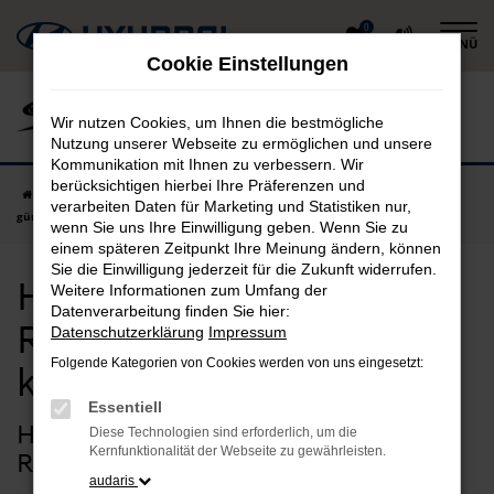
Zum
0
MENÜ
Hauptinhalt
Cookie Einstellungen
springen
Wir nutzen Cookies, um Ihnen die bestmögliche
Nutzung unserer Webseite zu ermöglichen und unsere
Kommunikation mit Ihnen zu verbessern. Wir
berücksichtigen hierbei Ihre Präferenzen und
Startseite
Regensburg
Hyundai
Hyundai IONIQ 6 in Regensburg
verarbeiten Daten für Marketing und Statistiken nur,
günstig kaufen
wenn Sie uns Ihre Einwilligung geben. Wenn Sie zu
einem späteren Zeitpunkt Ihre Meinung ändern, können
Sie die Einwilligung jederzeit für die Zukunft widerrufen.
Hyundai IONIQ 6 in
Weitere Informationen zum Umfang der
Datenverarbeitung finden Sie hier:
Regensburg günstig
Datenschutzerklärung
Impressum
Folgende Kategorien von Cookies werden von uns eingesetzt:
kaufen
Essentiell
Hyundai IONIQ 6 – unsere Idee für
Diese Technologien sind erforderlich, um die
Kernfunktionalität der Webseite zu gewährleisten.
Regensburg
audaris