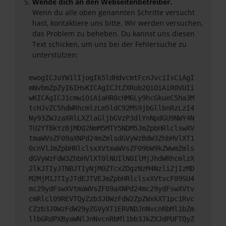
Wende dich an den Webseitenbetreiber.
Wenn du alle oben genannten Schritte versucht
hast, kontaktiere uns bitte. Wir werden versuchen,
das Problem zu beheben. Du kannst uns diesen
Text schicken, um uns bei der Fehlersuche zu
unterstützen:
ewogICJuYW1lIjogIk5ldHdvcmtFcnJvciIsCiAgI
mNvbmZpZyI6IHsKICAgICJtZXRob2QiOiAiR0VUIi
wKICAgICJ1cmwiOiAiaHR0cHM6Ly9hcGkueC5ha3M
tcHJvZC5hdWRhcmlzLm5ldC92MS9jbGllbnRzLzI4
Ny93ZWJzaXRlLXZlaGljbGVzP3dlYnNpdGU9NWY4N
TU2YTBkYzBjMDQ2NmM5MTY5NDM5JmZpbHRlclswXV
tmaWVsZF09aXNPd24mZmlsdGVyWzBdW3ZhbHVlXT1
0cnVlJmZpbHRlclsxXVtmaWVsZF09bW9kZWwmZmls
dGVyWzFdW3ZhbHVlXT0lNUIlN0IlMjJhdWRhcmlzX
2lkJTIyJTNBJTIyNjM0ZTcxZDgzNzM4NzliZjIzMD
M2MjM1JTIyJTdEJTVEJmZpbHRlclsxXVtvcF09SU4
mc29ydFswXVtmaWVsZF09aXNPd24mc29ydFswXVtv
cmRlcl09REVTQyZzb3J0WzFdW2ZpZWxkXT1pc1Rvc
CZzb3J0WzFdW29yZGVyXT1ERVNDJnNvcnRbMl1bZm
llbGRdPXByaWNlJnNvcnRbMl1bb3JkZXJdPUFTQyZ