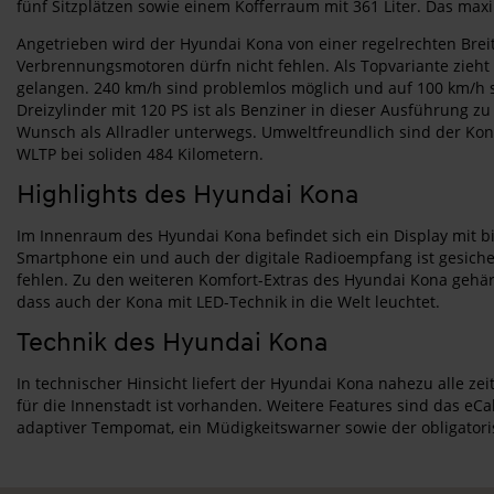
fünf Sitzplätzen sowie einem Kofferraum mit 361 Liter. Das ma
Angetrieben wird der Hyundai Kona von einer regelrechten Bre
Verbrennungsmotoren dürfn nicht fehlen. Als Topvariante zieht 
gelangen. 240 km/h sind problemlos möglich und auf 100 km/h s
Dreizylinder mit 120 PS ist als Benziner in dieser Ausführung zu
Wunsch als Allradler unterwegs. Umweltfreundlich sind der Kona
WLTP bei soliden 484 Kilometern.
Highlights des Hyundai Kona
Im Innenraum des Hyundai Kona befindet sich ein Display mit bis
Smartphone ein und auch der digitale Radioempfang ist gesicher
fehlen. Zu den weiteren Komfort-Extras des Hyundai Kona gehäre
dass auch der Kona mit LED-Technik in die Welt leuchtet.
Technik des Hyundai Kona
In technischer Hinsicht liefert der Hyundai Kona nahezu alle z
für die Innenstadt ist vorhanden. Weitere Features sind das eCa
adaptiver Tempomat, ein Müdigkeitswarner sowie der obligatori