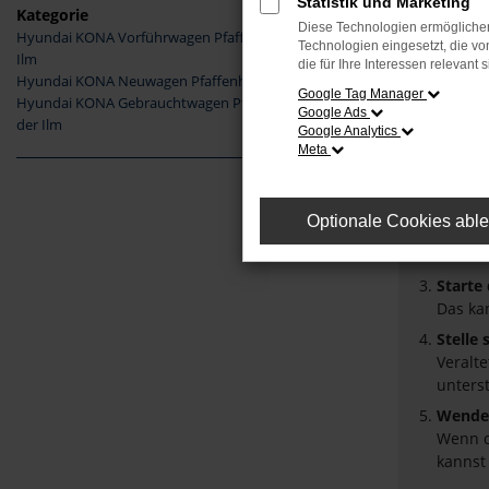
Statistik und Marketing
Kategorie
Diese Technologien ermöglichen
Hyundai KONA Vorführwagen Pfaffenhofen an der
Fehler
Technologien eingesetzt, die v
Ilm
die für Ihre Interessen relevant s
Hyundai KONA Neuwagen Pfaffenhofen an der Ilm
Beim Laden
Google Tag Manager
Hyundai KONA Gebrauchtwagen Pfaffenhofen an
Google Ads
Hier sind 
der Ilm
Google Analytics
Meta
Überpr
Laden 
Prüfe 
Optionale Cookies abl
Manche
Browse
Starte
Das ka
Stelle
Veralt
unters
Wende 
Wenn d
kannst