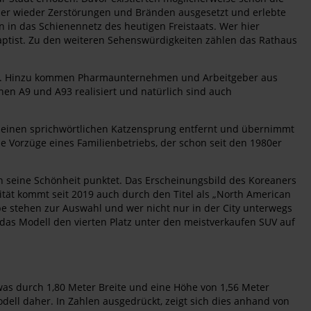
mer wieder Zerstörungen und Bränden ausgesetzt und erlebte
on in das Schienennetz des heutigen Freistaats. Wer hier
 Baptist. Zu den weiteren Sehenswürdigkeiten zählen das Rathaus
nt ist. Hinzu kommen Pharmaunternehmen und Arbeitgeber aus
n A9 und A93 realisiert und natürlich sind auch
r einen sprichwörtlichen Katzensprung entfernt und übernimmt
e Vorzüge eines Familienbetriebs, der schon seit den 1980er
rch seine Schönheit punktet. Das Erscheinungsbild des Koreaners
tät kommt seit 2019 auch durch den Titel als „North American
iebe stehen zur Auswahl und wer nicht nur in der City unterwegs
e das Modell den vierten Platz unter den meistverkaufen SUV auf
 was durch 1,80 Meter Breite und eine Höhe von 1,56 Meter
ell daher. In Zahlen ausgedrückt, zeigt sich dies anhand von