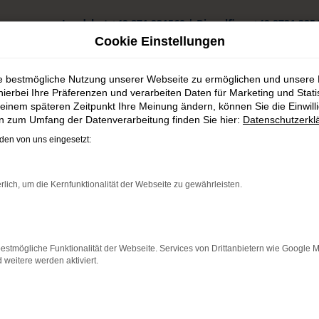
Landshut
+49 871 931560
|
Dingolfing
+49 8731 325
Cookie Einstellungen
ie bestmögliche Nutzung unserer Webseite zu ermöglichen und unsere
hierbei Ihre Präferenzen und verarbeiten Daten für Marketing und Stati
einem späteren Zeitpunkt Ihre Meinung ändern, können Sie die Einwillig
en zum Umfang der Datenverarbeitung finden Sie hier:
Datenschutzerkl
fen an der Ilm günstig kaufen
en von uns eingesetzt:
en an der Ilm günstig kaufe
rlich, um die Kernfunktionalität der Webseite zu gewährleisten.
hofen an der Ilm
tan bestens motorisiert durch Pfaffenhofen an der Ilm. Wir verste
estmögliche Funktionalität der Webseite. Services von Drittanbietern wie Google 
 Kauf resultieren. Gerne lassen wir Sie bei uns vor Ort einsteigen –
eitere werden aktiviert.
uch als Tageszulassung. Darüber hinaus erhalten Sie bei uns auc
e die vielen Möglichkeiten, die Ihnen das Autohaus Schneider bie