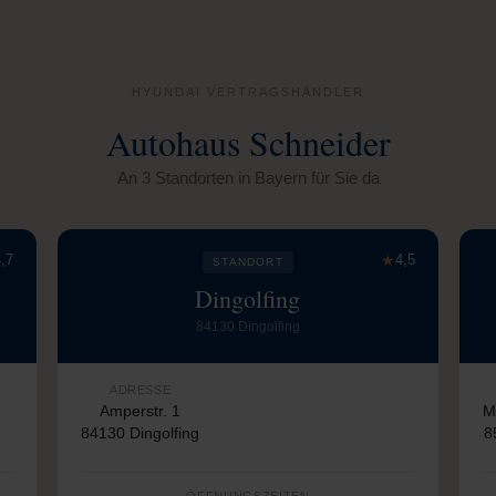
HYUNDAI VERTRAGSHÄNDLER
Autohaus Schneider
An 3 Standorten in Bayern für Sie da
,7
★
4,5
STANDORT
Dingolfing
84130 Dingolfing
ADRESSE
Amperstr. 1
M
84130 Dingolfing
8