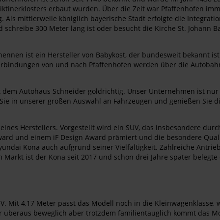
iktinerklosters erbaut wurden. Über die Zeit war Pfaffenhofen im
Als mittlerweile königlich bayerische Stadt erfolgte die Integrati
nd schreibe 300 Meter lang ist oder besucht die Kirche St. Johann
 zu nennen ist ein Hersteller von Babykost, der bundesweit bekan
rbindungen von und nach Pfaffenhofen werden über die Autobahne
it dem Autohaus Schneider goldrichtig. Unser Unternehmen ist nu
 Sie in unserer großen Auswahl an Fahrzeugen und genießen Sie di
seines Herstellers. Vorgestellt wird ein SUV, das insbesondere du
ward und einem iF Design Award prämiert und die besondere Quali
 Hyundai Kona auch aufgrund seiner Vielfältigkeit. Zahlreiche Antr
em Markt ist der Kona seit 2017 und schon drei Jahre später belegt
UV. Mit 4,17 Meter passt das Modell noch in die Kleinwagenklasse,
r überaus beweglich aber trotzdem familientauglich kommt das Mod