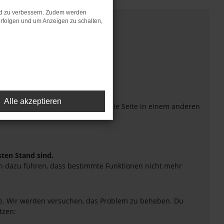
nd zu verbessern. Zudem werden
rfolgen und um Anzeigen zu schalten,
Alle akzeptieren
eiten verhindern. Funktioniert die Seite in einem anderen
sten Stand sind.
uch dazu führen, dass bestimmte Funktionen nicht mehr
tte. Wir werden versuchen, das Problem zu beheben. Du
tzen: