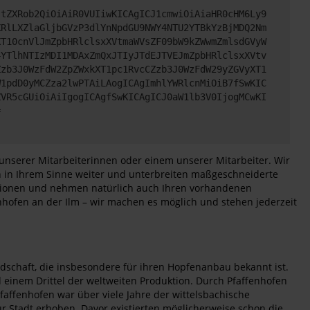
JtZXRob2QiOiAiR0VUIiwKICAgICJ1cmwiOiAiaHR0cHM6Ly9
XRlLXZlaGljbGVzP3dlYnNpdGU9NWY4NTU2YTBkYzBjMDQ2Nm
XT10cnVlJmZpbHRlclsxXVtmaWVsZF09bW9kZWwmZmlsdGVyW
4YTlhNTIzMDI1MDAxZmQxJTIyJTdEJTVEJmZpbHRlclsxXVtv
Zzb3J0WzFdW2ZpZWxkXT1pc1RvcCZzb3J0WzFdW29yZGVyXT1
W1pdD0yMCZza2lwPTAiLAogICAgImhlYWRlcnMiOiB7fSwKIC
ZVR5cGUiOiAiIgogICAgfSwKICAgICJ0aW1lb3V0IjogMCwKI
=
unserer Mitarbeiterinnen oder einem unserer Mitarbeiter. Wir
en in Ihrem Sinne weiter und unterbreiten maßgeschneiderte
ditionen und nehmen natürlich auch Ihren vorhandenen
hofen an der Ilm – wir machen es möglich und stehen jederzeit
ndschaft, die insbesondere für ihren Hopfenanbau bekannt ist.
einem Drittel der weltweiten Produktion. Durch Pfaffenhofen
faffenhofen war über viele Jahre der wittelsbachische
r Stadt erhoben. Davor existierten möglicherweise schon die