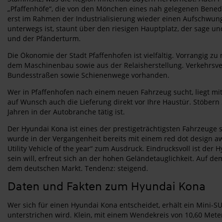
„Pfaffenhöfe“, die von den Mönchen eines nah gelegenen Bened
erst im Rahmen der Industrialisierung wieder einen Aufschwung. 
unterwegs ist, staunt über den riesigen Hauptplatz, der sage u
und der Pfänderturm.
Die Ökonomie der Stadt Pfaffenhofen ist vielfältig. Vorrangig
dem Maschinenbau sowie aus der Relaisherstellung. Verkehrsve
Bundesstraßen sowie Schienenwege vorhanden.
Wer in Pfaffenhofen nach einem neuen Fahrzeug sucht, liegt m
auf Wunsch auch die Lieferung direkt vor Ihre Haustür. Stöbern
Jahren in der Autobranche tätig ist.
Der Hyundai Kona ist eines der prestigeträchtigsten Fahrzeuge 
wurde in der Vergangenheit bereits mit einem red dot design a
Utility Vehicle of the year“ zum Ausdruck. Eindrucksvoll ist der
sein will, erfreut sich an der hohen Geländetauglichkeit. Auf d
dem deutschen Markt. Tendenz: steigend.
Daten und Fakten zum Hyundai Kona
Wer sich für einen Hyundai Kona entscheidet, erhält ein Mini-S
unterstrichen wird. Klein, mit einem Wendekreis von 10,60 Mete