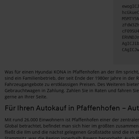
ewogIC
hcGkue
M5MTY5
zFdW3Z
cF09SU
ERVNDJ
AgICJi
CAgICJ
Was für einen Hyundai KONA in Pfaffenhofen an der Ilm spricht
sind ein Familienbetrieb, der seit Ende der 1980er Jahre in de
Fahrzeugangebote zu erstklassigen Preisen. Des Weiteren biete
Gebrauchtwagen in Zahlung. Zahlen Sie in Raten und fahren Sie
gerne an Ihrer Seite.
Für Ihren Autokauf in Pfaffenhofen – A
Mit rund 26.000 Einwohnern ist Pfaffenhofen einer der zentralen
Global betrachtet, befindet man sich hier im größten zusamme
fließt die Ilm und die nächst gelegenen Großstädte sind die in 
Stammsitz, was die Region innerhalb Bayern hervorhebt. Auch Pf