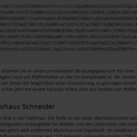
JuYW1lIjogIk5ldHdvcmtFcnJvciIsCiAgImNvbmZpZyI6IHsKICAgIC
C5ha3MtcHJvZC5hdWRhcmlzLm5ldC92MS9jbGllbnRzLzI4Ny93ZWJza
NDM5JmZpbHRlclswXVtmaWVsZF09aXNPd24mZmlsdGVyWzBdW3ZhbHVl
hbHVlXT0lNUIlN0IlMjJhdWRhcmlzX2lkJTIyJTNBJTIyNWI4M2UzNzc
4mc29ydFswXVtmaWVsZF09aXNPd24mc29ydFswXVtvcmRlcl09REVTQy
nNvcnRbMl1bZmllbGRdPXByaWNlJnNvcnRbMl1bb3JkZXJdPUFTQyZsa
b2R5IjogbnVsbCwKICAgICJleHBlY3QiOiB7CiAgICAgICJyZXNwb25z
wcm9ncmVzcyI6IG51bGwsCiAgICAicmlza3kiOiBmYWxzZQogIH0KfQ=
, erfahren Sie in einem persönlichen Beratungsgespräch mit einer 
r Region rund um Pfaffenhofen an der Ilm beheimatet ist. Wir denk
n wir Ihnen die Möglichkeit einer Finanzierung zu günstigen Kon
 schon jetzt mit einem Hyundai KONA über die Straßen von Pfaffen
utohaus Schneider
 Orte in der Hallertau. Die Rede ist von einer oberbayerischen La
nhängenden Anbaugebiet für Hopfen und den Lieferanten von rund 
etwa gleich weit entfernten München und Ingolstadt. Im Landkreis P
affenhofen ist schon seit 1140 bekannt und wurde im Jahr 1438 zu