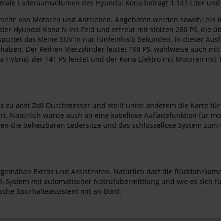
ximale Laderaumvolumen des Hyundai Kona beträgt 1.143 Liter und
itseite von Motoren und Antrieben. Angeboten werden sowohl ein K
der Hyundai Kona N ins Feld und erfreut mit stolzen 280 PS, die ü
purtet das kleine SUV in nur fünfeinhalb Sekunden. In dieser Aus
 haben. Der Reihen-Vierzylinder leistet 198 PS, wahlweise auch mit
 Hybrid, der 141 PS leistet und der Kona Elektro mit Motoren mit 1
 zu acht Zoll Durchmesser und stellt unter anderem die Karte für 
t. Natürlich wurde auch an eine kabellose Aufladefunktion für mo
n die beheizbaren Ledersitze und das schlüssellose System zum Öff
eitgemäßen Extras und Assistenten. Natürlich darf die Rückfahrka
ll-System mit automatischer Notrufübermittlung und wie es sich fü
sche Spurhalteassistent mit an Bord.