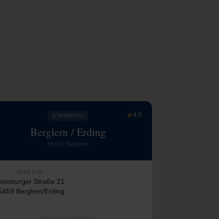
★
4,6
STANDORT
Berglern / Erding
85459 Berglern
ADRESSE
oosburger Straße 21
5459 Berglern/Erding