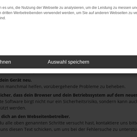
 es uns, die Nutzung der Webseite zu analysieren, um die Leistung zu messen u
: Network Error
on dritten Werbetreibenden verwendet werden, um Sie auf anderen Webseiten zu ve
ind.
 ist ein Fehler aufgetreten.
ein paar Tipps, die dir helfen können:
üfe deine Firewall und deine Internetverbindung.
andere Webseiten, zum Beispiel deine Suchmaschine?
deine Browsererweiterungen.
ehnen
Auswahl speichern
 Erweiterungen, wie Werbeblocker, können das Laden bestimmter S
r oder in einem privaten Fenster?
 dein Gerät neu.
nn manchmal helfen, vorübergehende Probleme zu beheben.
 sicher, dass dein Browser und dein Betriebssystem auf dem neue
ete Software birgt nicht nur ein Sicherheitsrisiko, sondern kann a
tützt werden.
dich an den Webseitenbetreiber.
u alle oben genannten Schritte versucht hast, kontaktiere uns bi
 uns diesen Text schicken, um uns bei der Fehlersuche zu unterstü