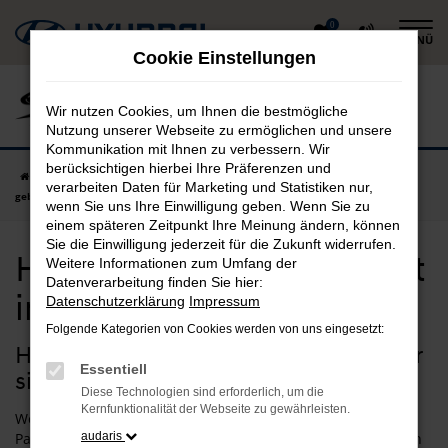
Zum
0
MENÜ
Hauptinhalt
Cookie Einstellungen
springen
Wir nutzen Cookies, um Ihnen die bestmögliche
Nutzung unserer Webseite zu ermöglichen und unsere
Kommunikation mit Ihnen zu verbessern. Wir
berücksichtigen hierbei Ihre Präferenzen und
Startseite
Passau
Hyundai
Hyundai IONIQ
Hyundai IONIQ
verarbeiten Daten für Marketing und Statistiken nur,
gebraucht in Passau günstig kaufen
wenn Sie uns Ihre Einwilligung geben. Wenn Sie zu
einem späteren Zeitpunkt Ihre Meinung ändern, können
Sie die Einwilligung jederzeit für die Zukunft widerrufen.
Hyundai IONIQ gebraucht
Weitere Informationen zum Umfang der
Datenverarbeitung finden Sie hier:
in Passau günstig kaufen
Datenschutzerklärung
Impressum
Folgende Kategorien von Cookies werden von uns eingesetzt:
Hyundai IONIQ Gebrauchtwagen – Ihr
Essentiell
sicherer Autokauf für Passau
Diese Technologien sind erforderlich, um die
Kernfunktionalität der Webseite zu gewährleisten.
Wenn Sie in einem sicheren und zuverlässigen Fahrzeug in
Passau unterwegs sein möchten, empfehlen wir Ihnen einen
audaris