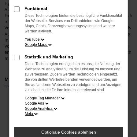
Hyundai IONIQ Gebrauchtwagen. Der Grund für unsere
Funktional
Auswahl liegt vor allem in der hohen Qualität dieses
Fahrzeugs. Sowohl in der aktuellen Modellgeneration als auch
Diese Technologien bieten die bestmögliche Funktionalität
in älteren Auflagen punktet dieses Fahrzeug mit 1a-
der Webseite. Services von Drittanbietern wie Google
Maps, Chats, Fahrzeugbewertungssystem und weitere
Verarbeitung und einer überaus fortschrittlichen Technik. Als
werden aktiviert.
Autohändler mit viel Erfahrung und einer tiefen Verankerung
in Passau und Umgebung sind wir gerne bereit, Ihnen die
YouTube
Google Maps
Vorzüge unserer Hyundai IONIQ Gebrauchtwagen vor Ort zu
erläutern. Wir lassen Sie einsteigen und halten oftmals gleich
Statistik und Marketing
mehrere Modelle für Sie auf Lager.
Diese Technologien ermöglichen es uns, die Nutzung der
Webseite zu analysieren, um die Leistung zu messen und
zu verbessern. Zudem werden Technologien eingesetzt,
Marken
die von dritten Werbetreibenden verwendet werden, um
Sie auf anderen Webseiten zu verfolgen und um Anzeigen
Hyundai
zu schalten, die für Ihre Interessen relevant sind.
Google Tag Manager
Fehler: Network Error
Google Ads
Google Analytics
Beim Laden ist ein Fehler aufgetreten.
Meta
Hier sind ein paar Tipps, die dir helfen können:
Überprüfe deine Firewall und deine
Optionale Cookies ablehnen