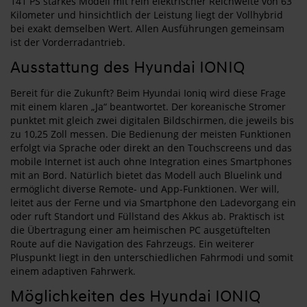
141 PS starkes Modell mit rein elektrischer Reichweite von 63
Kilometer und hinsichtlich der Leistung liegt der Vollhybrid
bei exakt demselben Wert. Allen Ausführungen gemeinsam
ist der Vorderradantrieb.
Ausstattung des Hyundai IONIQ
Bereit für die Zukunft? Beim Hyundai Ioniq wird diese Frage
mit einem klaren „Ja“ beantwortet. Der koreanische Stromer
punktet mit gleich zwei digitalen Bildschirmen, die jeweils bis
zu 10,25 Zoll messen. Die Bedienung der meisten Funktionen
erfolgt via Sprache oder direkt an den Touchscreens und das
mobile Internet ist auch ohne Integration eines Smartphones
mit an Bord. Natürlich bietet das Modell auch Bluelink und
ermöglicht diverse Remote- und App-Funktionen. Wer will,
leitet aus der Ferne und via Smartphone den Ladevorgang ein
oder ruft Standort und Füllstand des Akkus ab. Praktisch ist
die Übertragung einer am heimischen PC ausgetüftelten
Route auf die Navigation des Fahrzeugs. Ein weiterer
Pluspunkt liegt in den unterschiedlichen Fahrmodi und somit
einem adaptiven Fahrwerk.
Möglichkeiten des Hyundai IONIQ