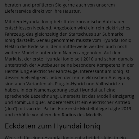
beraten und profitieren Sie gerne auch von unserem
Lieferservice direkt vor Ihre Haustür.
Mit dem Hyundai Ioniq betritt der koreanische Autobauer
entschlossen Neuland. Angeboten wird ein rein elektrisches
Fahrzeug, das gleichzeitig den Startschuss zur Submarke
Ioniq darstellt. Genau genommen müsste vom Hyundai Ioniq
Elektro die Rede sein, denn mittlerweile werden auch noch
weitere Modelle unter dem Namen angeboten. Auf dem
Markt ist der erste Hyundai Ioniq seit 2016 und schon damals
unterstrich der Autobauer seine besondere Kompetenz in der
Herstellung elektrischer Fahrzeuge. Interessant am Ioniq ist
dessen Vielseitigkeit: neben der rein elektrischen Auslegung
sind auch Varianten als Plug-In-Hybrid und Vollhybrid zu
haben. In der Namensgebung setzt Hyundai auf eine
sprechende Bezeichnung. Einerseits ist das Modell einzigartig
und somit „unique“, andererseits ist ein elektrischer Antrieb
(„Ion“) mit von der Partie. Eine erste Modellpflege folgte 2019
und erhöhte vor allem den Radius des Modells.
Eckdaten zum Hyundai Ioniq
Wer sich für einen Hyundai Ioniq entscheidet, steigt in ein