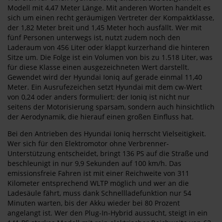
Modell mit 4,47 Meter Länge. Mit anderen Worten handelt es
sich um einen recht geräumigen Vertreter der Kompaktklasse,
der 1,82 Meter breit und 1,45 Meter hoch ausfällt. Wer mit
fünf Personen unterwegs ist, nutzt zudem noch den
Laderaum von 456 Liter oder klappt kurzerhand die hinteren
Sitze um. Die Folge ist ein Volumen von bis zu 1.518 Liter, was
für diese Klasse einen ausgezeichneten Wert darstellt.
Gewendet wird der Hyundai Ioniq auf gerade einmal 11,40
Meter. Ein Ausrufezeichen setzt Hyundai mit dem cw-Wert
von 0,24 oder anders formuliert: der Ioniq ist nicht nur
seitens der Motorisierung sparsam, sondern auch hinsichtlich
der Aerodynamik, die hierauf einen großen Einfluss hat.
Bei den Antrieben des Hyundai Ioniq herrscht Vielseitigkeit.
Wer sich für den Elektromotor ohne Verbrenner-
Unterstützung entscheidet, bringt 136 PS auf die Straße und
beschleunigt in nur 9,9 Sekunden auf 100 km/h. Das
emissionsfreie Fahren ist mit einer Reichweite von 311
Kilometer entsprechend WLTP möglich und wer an die
Ladesäule fährt, muss dank Schnellladefunktion nur 54
Minuten warten, bis der Akku wieder bei 80 Prozent
angelangt ist. Wer den Plug-In-Hybrid aussucht, steigt in ein