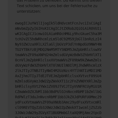
das Problem zu beheben. Du kannst uns diesen
Text schicken, um uns bei der Fehlersuche zu
unterstützen:
ewogICJuYW1lIjogIk5ldHdvcmtFcnJvciIsCiAgI
mNvbmZpZyI6IHsKICAgICJtZXRob2QiOiAiR0VUIi
wKICAgICJ1cmwiOiAiaHR0cHM6Ly9hcGkueC5ha3M
tcHJvZC5hdWRhcmlzLm5ldC92MS9jbGllbnRzLzI4
Ny93ZWJzaXRlLXZlaGljbGVzP3dlYnNpdGU9NWY4N
TU2YTBkYzBjMDQ2NmM5MTY5NDM5JmZpbHRlclswXV
tmaWVsZF09aXNPd24mZmlsdGVyWzBdW3ZhbHVlXT1
0cnVlJmZpbHRlclsxXVtmaWVsZF09bW9kZWwmZmls
dGVyWzFdW3ZhbHVlXT0lNUIlN0IlMjJhdWRhcmlzX
2lkJTIyJTNBJTIyNWI4M2UzNzc4YTlhNTIzMDI1MD
AxZjhmJTIyJTdEJTVEJmZpbHRlclsxXVtvcF09SU4
mZmlsdGVyWzJdW2ZpZWxkXT11c2FnZVN0YXRlJmZp
bHRlclsyXVt2YWx1ZV09JTVCJTIyVVNFRCUyMiU1R
CZmaWx0ZXJbMl1bb3BdPUlOJnNvcnRbMF1bZmllbG
RdPWlzT3duJnNvcnRbMF1bb3JkZXJdPURFU0Mmc29
ydFsxXVtmaWVsZF09aXNUb3Amc29ydFsxXVtvcmRl
cl09REVTQyZzb3J0WzJdW2ZpZWxkXT1wcmljZSZzb
3J0WzJdW29yZGVyXT1BU0MmbGltaXQ9MjAmc2tpcD
0wIiwKICAgICJoZWFkZXJzIjoge30sCiAgICAiYm9