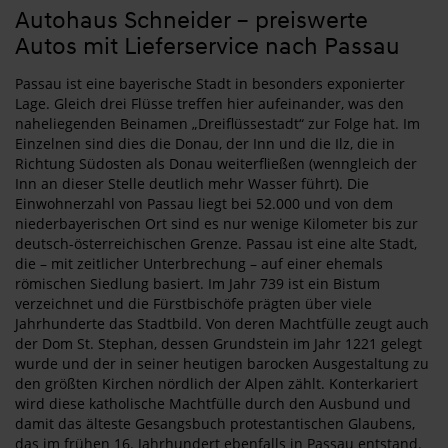
Autohaus Schneider – preiswerte
Autos mit Lieferservice nach Passau
Passau ist eine bayerische Stadt in besonders exponierter
Lage. Gleich drei Flüsse treffen hier aufeinander, was den
naheliegenden Beinamen „Dreiflüssestadt“ zur Folge hat. Im
Einzelnen sind dies die Donau, der Inn und die Ilz, die in
Richtung Südosten als Donau weiterfließen (wenngleich der
Inn an dieser Stelle deutlich mehr Wasser führt). Die
Einwohnerzahl von Passau liegt bei 52.000 und von dem
niederbayerischen Ort sind es nur wenige Kilometer bis zur
deutsch-österreichischen Grenze. Passau ist eine alte Stadt,
die – mit zeitlicher Unterbrechung – auf einer ehemals
römischen Siedlung basiert. Im Jahr 739 ist ein Bistum
verzeichnet und die Fürstbischöfe prägten über viele
Jahrhunderte das Stadtbild. Von deren Machtfülle zeugt auch
der Dom St. Stephan, dessen Grundstein im Jahr 1221 gelegt
wurde und der in seiner heutigen barocken Ausgestaltung zu
den größten Kirchen nördlich der Alpen zählt. Konterkariert
wird diese katholische Machtfülle durch den Ausbund und
damit das älteste Gesangsbuch protestantischen Glaubens,
das im frühen 16. Jahrhundert ebenfalls in Passau entstand.