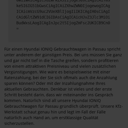
keSI6IG51bGwsCiAgICAiZXhwZWN0IjogewogICAg
ICAicmVzcG9uc2VUeXBlIjogIiIKICAgIH0sCiAgI
CAidGltZW91dCI6IDAsCiAgICAicHJvZ3Jlc3MiOi
BudWxsLAogICAgInJpc2t5IjogZmFsc2UKICB9Cn0
=
Für einen Hyundai IONIQ Gebrauchtwagen in Passau spricht
unter anderem der günstigen Preis. Bei uns müssen Sie ganz
und gar nicht tief in die Tasche greifen, sondern profitieren
von einem attraktiven Preisniveau und vielen zusätzlichen
Vergünstigungen. Wie wäre es beispielsweise mit einer
Ratenzahlung, bei der Sie sich oftmals auch die Anzahlung
sparen können? Oder mit der Inzahlungnahme Ihres
aktuellen Gebrauchten. Denkbar ist vieles und der erste
Schritt besteht darin, dass wir miteinander ins Gespräch
kommen. Natürlich sind all unsere Hyundai IONIQ
Gebrauchtwagen für Passau gründlich überprüft. Unsere Kfz-
Werkstatt schaut genau hin und legt im Fall der Fälle
natürlich auch Hand an, um erstklassige Qualität
sicherzustellen.