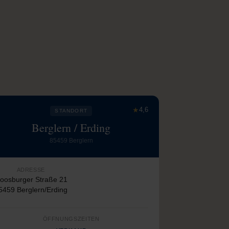
★
4,6
STANDORT
Berglern / Erding
85459 Berglern
ADRESSE
oosburger Straße 21
5459 Berglern/Erding
ÖFFNUNGSZEITEN