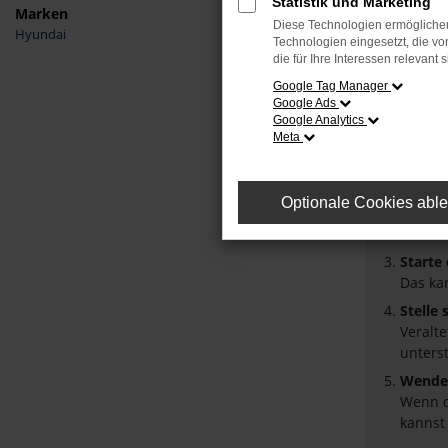
Statistik und Marketing
Marken
Diese Technologien ermöglichen
Hyundai
Fehler
Technologien eingesetzt, die v
die für Ihre Interessen relevant s
Beim Laden
Google Tag Manager
Google Ads
Hier sind 
Google Analytics
Meta
Überpr
Laden 
Prüfe 
Optionale Cookies abl
Manche
Browse
Starte
Das ka
Stelle
Veralt
unters
Wende 
Wenn d
kannst