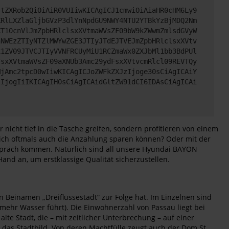
JtZXRob2QiOiAiR0VUIiwKICAgICJ1cmwiOiAiaHR0cHM6Ly9
XRlLXZlaGljbGVzP3dlYnNpdGU9NWY4NTU2YTBkYzBjMDQ2Nm
XT10cnVlJmZpbHRlclsxXVtmaWVsZF09bW9kZWwmZmlsdGVyW
hNWEzZTIyNTZlMWYwZGE3JTIyJTdEJTVEJmZpbHRlclsxXVtv
x1ZV09JTVCJTIyVVNFRCUyMiU1RCZmaWx0ZXJbMl1bb3BdPUl
FsxXVtmaWVsZF09aXNUb3Amc29ydFsxXVtvcmRlcl09REVTQy
MjAmc2tpcD0wIiwKICAgICJoZWFkZXJzIjoge30sCiAgICAiY
lIjogIiIKICAgIH0sCiAgICAidGltZW91dCI6IDAsCiAgICAi
icht tief in die Tasche greifen, sondern profitieren von einem
 sich oftmals auch die Anzahlung sparen können? Oder mit der
Gespräch kommen. Natürlich sind all unsere Hyundai BAYON
and an, um erstklassige Qualität sicherzustellen.
n Beinamen „Dreiflüssestadt“ zur Folge hat. Im Einzelnen sind
h mehr Wasser führt). Die Einwohnerzahl von Passau liegt bei
te Stadt, die – mit zeitlicher Unterbrechung – auf einer
e das Stadtbild. Von deren Machtfülle zeugt auch der Dom St.