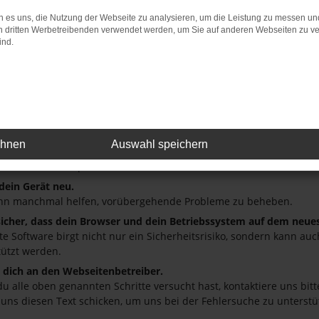
 es uns, die Nutzung der Webseite zu analysieren, um die Leistung zu messen u
: Network Error
on dritten Werbetreibenden verwendet werden, um Sie auf anderen Webseiten zu ve
ind.
 ist ein Fehler aufgetreten.
ein paar Tipps, die dir helfen können:
üfe deine Firewall und deine Internetverbindung.
andere Webseiten, zum Beispiel deine Suchmaschine?
deine Browsererweiterungen.
ehnen
Auswahl speichern
 Erweiterungen, wie Werbeblocker, können das Laden bestimmter S
r oder in einem privaten Fenster?
 dein Gerät neu.
nn manchmal helfen, vorübergehende Probleme zu beheben.
 sicher, dass dein Browser und dein Betriebssystem auf dem neue
ete Software birgt nicht nur ein Sicherheitsrisiko, sondern kann a
tützt werden.
dich an den Webseitenbetreiber.
u alle oben genannten Schritte versucht hast, kontaktiere uns bi
 uns diesen Text schicken, um uns bei der Fehlersuche zu unterstü