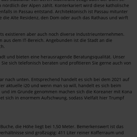
ördlich der Alpen zählt. Konterkariert wird diese katholische
alls in Passau entstand. Architektonisch ist Passau mitunter
te die Alte Residenz, den Dom oder auch das Rathaus und wirft
eits existieren aber auch noch diverse Industrieunternehmen.
aus dem IT-Bereich. Angebunden ist die Stadt an die
ch.
adt und bieten eine herausragende Beratungsqualität. Unser
ie sich telefonisch beraten und profitieren Sie gerne auch von
ar nach unten. Entsprechend handelt es sich bei dem 2021 auf
r aktuelle i20 und wenn man so will, handelt es sich beim
aße und im Grunde genommen machen sich die Koreaner mit Kona
et sich in enormem Aufschwung, sodass Vielfalt hier Trumpf
 Buche, die Höhe liegt bei 1,50 Meter. Bemerkenswert ist das
erhältnisse sind großzügig: 411 Liter reiner Kofferraum und