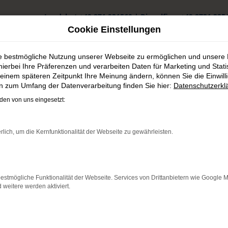
Landshut
+49 871 931560
|
Dingolfing
+49 8731 325
Cookie Einstellungen
ie bestmögliche Nutzung unserer Webseite zu ermöglichen und unsere
hierbei Ihre Präferenzen und verarbeiten Daten für Marketing und Stati
einem späteren Zeitpunkt Ihre Meinung ändern, können Sie die Einwillig
en zum Umfang der Datenverarbeitung finden Sie hier:
Datenschutzerkl
ht in Passau günstig kaufen
en von uns eingesetzt:
n Passau günstig kaufen
rlich, um die Kernfunktionalität der Webseite zu gewährleisten.
cherer Autokauf für Passau
sau unterwegs sein möchten, empfehlen wir Ihnen einen Hyundai 
estmögliche Funktionalität der Webseite. Services von Drittanbietern wie Google 
tuellen Modellgeneration als auch in älteren Auflagen punktet die
eitere werden aktiviert.
und einer tiefen Verankerung in Passau und Umgebung sind wir ger
und halten oftmals gleich mehrere Modelle für Sie auf Lager.