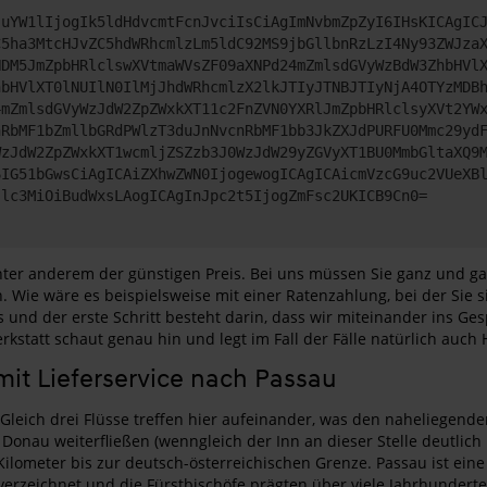
JuYW1lIjogIk5ldHdvcmtFcnJvciIsCiAgImNvbmZpZyI6IHsKICAgIC
C5ha3MtcHJvZC5hdWRhcmlzLm5ldC92MS9jbGllbnRzLzI4Ny93ZWJza
NDM5JmZpbHRlclswXVtmaWVsZF09aXNPd24mZmlsdGVyWzBdW3ZhbHVl
hbHVlXT0lNUIlN0IlMjJhdWRhcmlzX2lkJTIyJTNBJTIyNjA4OTYzMDB
4mZmlsdGVyWzJdW2ZpZWxkXT11c2FnZVN0YXRlJmZpbHRlclsyXVt2YW
nRbMF1bZmllbGRdPWlzT3duJnNvcnRbMF1bb3JkZXJdPURFU0Mmc29yd
WzJdW2ZpZWxkXT1wcmljZSZzb3J0WzJdW29yZGVyXT1BU0MmbGltaXQ9
6IG51bGwsCiAgICAiZXhwZWN0IjogewogICAgICAicmVzcG9uc2VUeXB
Jlc3MiOiBudWxsLAogICAgInJpc2t5IjogZmFsc2UKICB9Cn0=
r anderem der günstigen Preis. Bei uns müssen Sie ganz und gar n
n. Wie wäre es beispielsweise mit einer Ratenzahlung, bei der Sie
s und der erste Schritt besteht darin, dass wir miteinander ins 
tatt schaut genau hin und legt im Fall der Fälle natürlich auch H
it Lieferservice nach Passau
 Gleich drei Flüsse treffen hier aufeinander, was den naheliegende
s Donau weiterfließen (wenngleich der Inn an dieser Stelle deutlic
ometer bis zur deutsch-österreichischen Grenze. Passau ist eine al
 verzeichnet und die Fürstbischöfe prägten über viele Jahrhundert