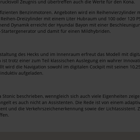
rucksvoll Zeugnis und übertreffen auch die Werte für den Kona.
ienten Benzinmotoren. Angeboten wird ein Reihenvierzylinder mit 
 Reihen-Dreizylinder mit einem Liter Hubraum und 100 oder 120 PS
ichend Dynamik erreicht der Hyundai Bayon mit einer Beschleunig
t-Startergenerator und damit für einen Mildhybriden.
taltung des Hecks und im Innenraum erfreut das Modell mit digit
ist trotz einer zum Teil klassischen Auslegung ein wahrer Innovat
lt wird die Navigation sowohl im digitalen Cockpit mit seinen 10,25
nduktiv aufgeladen.
tonic beschrieben, wenngleich sich auch viele Eigenheiten zeigen.
elt es auch nicht an Assistenten. Die Rede ist von einem adapti
tent und die Verkehrszeichenerkennung sowie der Lichtassistent. Z
ffen.