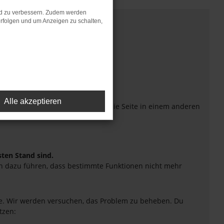
nd zu verbessern. Zudem werden
rfolgen und um Anzeigen zu schalten,
Alle akzeptieren
eiten verhindern. Funktioniert die Seite in einem anderen
sten Stand sind.
uch dazu führen, dass bestimmte Funktionen nicht mehr
tte. Wir werden versuchen, das Problem zu beheben. Du
tzen: