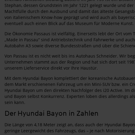
Stephan, dessen Grundstein im Jahr 1221 gelegt wurde und der i
Machtfülle durch den Ausbund und damit das älteste Gesangsbuc
von italienischem Know-how geprägt und wird auch als bayerisch
eventuell auch einen Blick auf das Museum für Moderne Kunst.
Die Ökonomie Passaus ist vielfältig. Einerseits lebt der Ort vo
„Made in Passau“ sind Antriebstechnik und Fahrwerke und auch
Autobahn A3 sowie diverse Bundesstraßen und über die Schiene 
Von Passau ist es nicht weit bis ins Autohaus Schneider. Wir 
Unternehmen stammt aus der Region und hat sich dort seit 1987 
unserem Lieferservice direkt vor Ihre Haustür.
Mit dem Hyundai Bayon komplettiert der koreanische Autobauer 
dem Markt erschienenen Fahrzeug um ein Mini-SUV bzw. ein Cross
Hyundai Bayon um den direkten Nachfolger des i20 Active. Im 
und Bayon selbst Konkurrenz. Experten loben dies allerdings a
sein kann.
Der Hyundai Bayon in Zahlen
Die Länge von 4,18 Meter zeigt an, dass auch der Hyundai Bayon 
geringe Leergewicht des Fahrzeugs, das – je nach Motorisierung