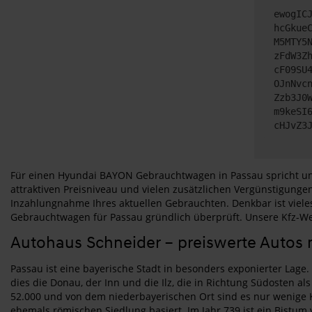
ewogIC
hcGkue
M5MTY5
zFdW3Z
cF09SU
OJnNvc
Zzb3J0
m9keSI
cHJvZ3
Für einen Hyundai BAYON Gebrauchtwagen in Passau spricht unte
attraktiven Preisniveau und vielen zusätzlichen Vergünstigunge
Inzahlungnahme Ihres aktuellen Gebrauchten. Denkbar ist viele
Gebrauchtwagen für Passau gründlich überprüft. Unsere Kfz-Werks
Autohaus Schneider – preiswerte Autos m
Passau ist eine bayerische Stadt in besonders exponierter Lage.
dies die Donau, der Inn und die Ilz, die in Richtung Südosten al
52.000 und von dem niederbayerischen Ort sind es nur wenige Kil
ehemals römischen Siedlung basiert. Im Jahr 739 ist ein Bistum