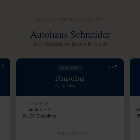
HYUNDAI VERTRAGSHÄNDLER
Autohaus Schneider
An 3 Standorten in Bayern für Sie da
,7
★
4,5
STANDORT
Dingolfing
84130 Dingolfing
ADRESSE
Amperstr. 1
M
84130 Dingolfing
8
ÖFFNUNGSZEITEN