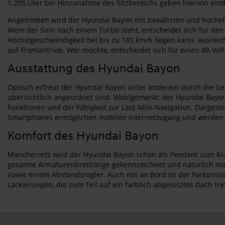
1.205 Liter bei Hinzunahme des Sitzbereichs geben hiervon eind
Angetrieben wird der Hyundai Bayon mit bewährten und hocheffiz
Wem der Sinn nach einem Turbo steht, entscheidet sich für den
Höchstgeschwindigkeit bei bis zu 185 km/h liegen kann. Ausre
auf Frontantrieb. Wer möchte, entscheidet sich für einen 48-Vol
Ausstattung des Hyundai Bayon
Optisch erfreut der Hyundai Bayon unter anderem durch die Ges
übersichtlich angeordnet sind. Wohlgemerkt: der Hyundai Bayon 
Funktionen und der Fähigkeit zur Last-Mile-Navigation. Dargestel
Smartphones ermöglichen mobilen Internetzugang und werden i
Komfort des Hyundai Bayon
Mancherorts wird der Hyundai Bayon schon als Pendant zum Kia S
gesamte Armaturenbrettlänge gekennzeichnet und natürlich mang
sowie einem Abstandsregler. Auch mit an Bord ist der Parkassis
Lackierungen, die zum Teil auf ein farblich abgesetztes Dach tre