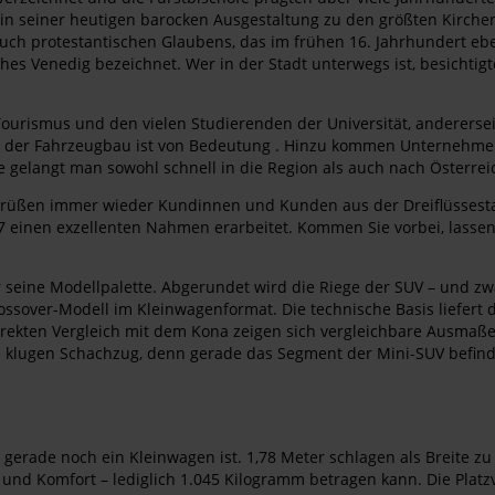
n seiner heutigen barocken Ausgestaltung zu den größten Kirchen n
h protestantischen Glaubens, das im frühen 16. Jahrhundert ebenf
es Venedig bezeichnet. Wer in der Stadt unterwegs ist, besichtig
m Tourismus und den vielen Studierenden der Universität, anderers
 der Fahrzeugbau ist von Bedeutung . Hinzu kommen Unternehmen 
gelangt man sowohl schnell in die Region als auch nach Österrei
begrüßen immer wieder Kundinnen und Kunden aus der Dreiflüssest
einen exzellenten Nahmen erarbeitet. Kommen Sie vorbei, lassen S
seine Modellpalette. Abgerundet wird die Riege der SUV – und zw
over-Modell im Kleinwagenformat. Die technische Basis liefert de
direkten Vergleich mit dem Kona zeigen sich vergleichbare Ausm
ls klugen Schachzug, denn gerade das Segment der Mini-SUV befind
gerade noch ein Kleinwagen ist. 1,78 Meter schlagen als Breite zu
 und Komfort – lediglich 1.045 Kilogramm betragen kann. Die Platzv