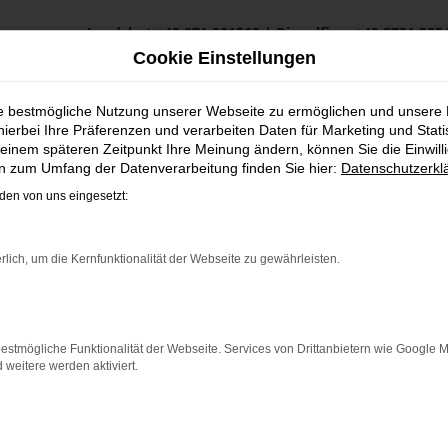
Landshut
+49 871 931560
|
Dingolfing
+49 8731 325
Cookie Einstellungen
ie bestmögliche Nutzung unserer Webseite zu ermöglichen und unsere
hierbei Ihre Präferenzen und verarbeiten Daten für Marketing und Stati
einem späteren Zeitpunkt Ihre Meinung ändern, können Sie die Einwillig
en zum Umfang der Datenverarbeitung finden Sie hier:
Datenschutzerkl
n Nürnberg günstig kaufen
en von uns eingesetzt:
ürnberg günstig kaufen
rlich, um die Kernfunktionalität der Webseite zu gewährleisten.
rte Qualität für Nürnberg
n Nürnberg auf Nummer sicher und steigen in exakt das Fahrzeug, 
estmögliche Funktionalität der Webseite. Services von Drittanbietern wie Google 
tsprechend wählen Sie wie aus einer „Speisekarte“ all die Extras
eitere werden aktiviert.
chkeit, die Motorisierung und die Lackfarbe individuell festzuleg
und stellen sicher, dass Ihre Wahl auch voll und ganz zu Ihrem Fa