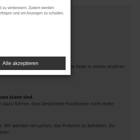
nd zu verbessern. Zudem werden
rfolgen und um Anzeigen zu schalten,
Alle akzeptieren
eiten verhindern. Funktioniert die Seite in einem anderen
sten Stand sind.
uch dazu führen, dass bestimmte Funktionen nicht mehr
tte. Wir werden versuchen, das Problem zu beheben. Du
tzen: