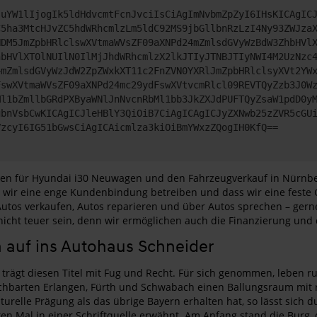
JuYW1lIjogIk5ldHdvcmtFcnJvciIsCiAgImNvbmZpZyI6IHsKICAgIC
C5ha3MtcHJvZC5hdWRhcmlzLm5ldC92MS9jbGllbnRzLzI4Ny93ZWJza
NDM5JmZpbHRlclswXVtmaWVsZF09aXNPd24mZmlsdGVyWzBdW3ZhbHVl
hbHVlXT0lNUIlN0IlMjJhdWRhcmlzX2lkJTIyJTNBJTIyNWI4M2UzNzc
4mZmlsdGVyWzJdW2ZpZWxkXT11c2FnZVN0YXRlJmZpbHRlclsyXVt2YW
FswXVtmaWVsZF09aXNPd24mc29ydFswXVtvcmRlcl09REVTQyZzb3J0W
Ml1bZmllbGRdPXByaWNlJnNvcnRbMl1bb3JkZXJdPUFTQyZsaW1pdD0y
gbnVsbCwKICAgICJleHBlY3QiOiB7CiAgICAgICJyZXNwb25zZVR5cGU
VzcyI6IG51bGwsCiAgICAicmlza3kiOiBmYWxzZQogIH0KfQ==
rten für Hyundai i30 Neuwagen und den Fahrzeugverkauf in Nürnb
ass wir eine enge Kundenbindung betreiben und dass wir eine fest
Autos verkaufen, Autos reparieren und über Autos sprechen – gern
icht teuer sein, denn wir ermöglichen auch die Finanzierung und
 auf ins Autohaus Schneider
trägt diesen Titel mit Fug und Recht. Für sich genommen, leben r
chbarten Erlangen, Fürth und Schwabach einen Ballungsraum mit r
turelle Prägung als das übrige Bayern erhalten hat, so lässt si
ten Mal in einer Schriftquelle erwähnt. Am Anfang stand die Burg,