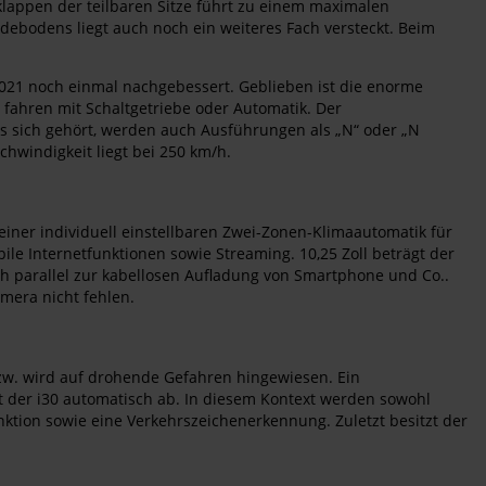
klappen der teilbaren Sitze führt zu einem maximalen
adebodens liegt auch noch ein weiteres Fach versteckt. Beim
021 noch einmal nachgebessert. Geblieben ist die enorme
fahren mit Schaltgetriebe oder Automatik. Der
 es sich gehört, werden auch Ausführungen als „N“ oder „N
chwindigkeit liegt bei 250 km/h.
einer individuell einstellbaren Zwei-Zonen-Klimaautomatik für
le Internetfunktionen sowie Streaming. 10,25 Zoll beträgt der
ch parallel zur kabellosen Aufladung von Smartphone und Co..
mera nicht fehlen.
bzw. wird auf drohende Gefahren hingewiesen. Ein
t der i30 automatisch ab. In diesem Kontext werden sowohl
nktion sowie eine Verkehrszeichenerkennung. Zuletzt besitzt der