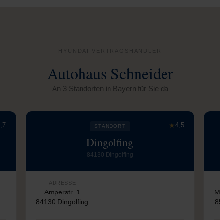
HYUNDAI VERTRAGSHÄNDLER
Autohaus Schneider
An 3 Standorten in Bayern für Sie da
,7
★
4,5
STANDORT
Dingolfing
84130 Dingolfing
ADRESSE
Amperstr. 1
M
84130 Dingolfing
8