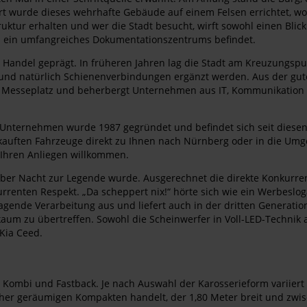
rt wurde dieses wehrhafte Gebäude auf einem Felsen errichtet, wob
truktur erhalten und wer die Stadt besucht, wirft sowohl einen Blic
ch ein umfangreiches Dokumentationszentrums befindet.
 Handel geprägt. In früheren Jahren lag die Stadt am Kreuzungs
 und natürlich Schienenverbindungen ergänzt werden. Aus der gut
g Messeplatz und beherbergt Unternehmen aus IT, Kommunikation 
 Unternehmen wurde 1987 gegründet und befindet sich seit diesen
ften Fahrzeuge direkt zu Ihnen nach Nürnberg oder in die Umgebu
 Ihren Anliegen willkommen.
über Nacht zur Legende wurde. Ausgerechnet die direkte Konkurre
urrenten Respekt. „Da scheppert nix!“ hörte sich wie ein Werbesl
agende Verarbeitung aus und liefert auch in der dritten Generatio
kaum zu übertreffen. Sowohl die Scheinwerfer in Voll-LED-Technik a
 Kia Ceed.
s Kombi und Fastback. Je nach Auswahl der Karosserieform variiert 
n eher geräumigen Kompakten handelt, der 1,80 Meter breit und zwis