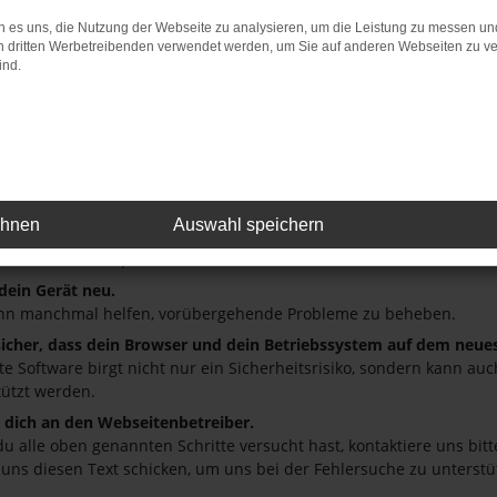
 es uns, die Nutzung der Webseite zu analysieren, um die Leistung zu messen u
: Network Error
on dritten Werbetreibenden verwendet werden, um Sie auf anderen Webseiten zu ve
ind.
 ist ein Fehler aufgetreten.
ein paar Tipps, die dir helfen können:
üfe deine Firewall und deine Internetverbindung.
andere Webseiten, zum Beispiel deine Suchmaschine?
deine Browsererweiterungen.
ehnen
Auswahl speichern
 Erweiterungen, wie Werbeblocker, können das Laden bestimmter S
r oder in einem privaten Fenster?
 dein Gerät neu.
nn manchmal helfen, vorübergehende Probleme zu beheben.
 sicher, dass dein Browser und dein Betriebssystem auf dem neue
ete Software birgt nicht nur ein Sicherheitsrisiko, sondern kann a
tützt werden.
dich an den Webseitenbetreiber.
u alle oben genannten Schritte versucht hast, kontaktiere uns bi
 uns diesen Text schicken, um uns bei der Fehlersuche zu unterstü