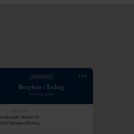
★
4,6
STANDORT
Berglern / Erding
85459 Berglern
ADRESSE
oosburger Straße 21
5459 Berglern/Erding