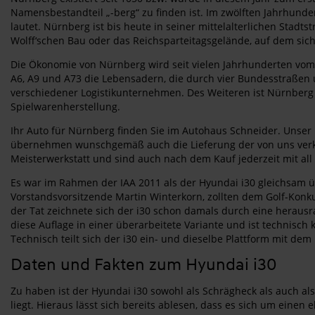
Namensbestandteil „-berg“ zu finden ist. Im zwölften Jahrhunde
lautet. Nürnberg ist bis heute in seiner mittelalterlichen Stadts
Wolff‘schen Bau oder das Reichsparteitagsgelände, auf dem si
Die Ökonomie von Nürnberg wird seit vielen Jahrhunderten vom
A6, A9 und A73 die Lebensadern, die durch vier Bundesstraßen
verschiedener Logistikunternehmen. Des Weiteren ist Nürnber
Spielwarenherstellung.
Ihr Auto für Nürnberg finden Sie im Autohaus Schneider. Unser
übernehmen wunschgemäß auch die Lieferung der von uns verkau
Meisterwerkstatt und sind auch nach dem Kauf jederzeit mit all
Es war im Rahmen der IAA 2011 als der Hyundai i30 gleichsam 
Vorstandsvorsitzende Martin Winterkorn, zollten dem Golf-Konk
der Tat zeichnete sich der i30 schon damals durch eine herausr
diese Auflage in einer überarbeitete Variante und ist technisch 
Technisch teilt sich der i30 ein- und dieselbe Plattform mit dem
Daten und Fakten zum Hyundai i30
Zu haben ist der Hyundai i30 sowohl als Schrägheck als auch al
liegt. Hieraus lässt sich bereits ablesen, dass es sich um eine