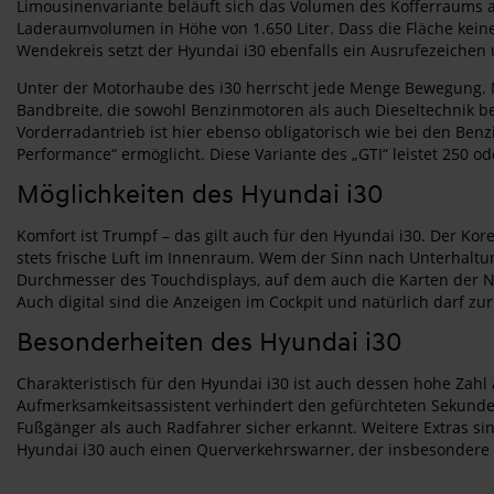
Limousinenvariante beläuft sich das Volumen des Kofferraums au
Laderaumvolumen in Höhe von 1.650 Liter. Dass die Fläche keiner
Wendekreis setzt der Hyundai i30 ebenfalls ein Ausrufezeichen 
Unter der Motorhaube des i30 herrscht jede Menge Bewegung. N
Bandbreite, die sowohl Benzinmotoren als auch Dieseltechnik b
Vorderradantrieb ist hier ebenso obligatorisch wie bei den Ben
Performance“ ermöglicht. Diese Variante des „GTI“ leistet 250 o
Möglichkeiten des Hyundai i30
Komfort ist Trumpf – das gilt auch für den Hyundai i30. Der Kor
stets frische Luft im Innenraum. Wem der Sinn nach Unterhaltun
Durchmesser des Touchdisplays, auf dem auch die Karten der Na
Auch digital sind die Anzeigen im Cockpit und natürlich darf 
Besonderheiten des Hyundai i30
Charakteristisch für den Hyundai i30 ist auch dessen hohe Zah
Aufmerksamkeitsassistent verhindert den gefürchteten Sekundens
Fußgänger als auch Radfahrer sicher erkannt. Weitere Extras si
Hyundai i30 auch einen Querverkehrswarner, der insbesondere 