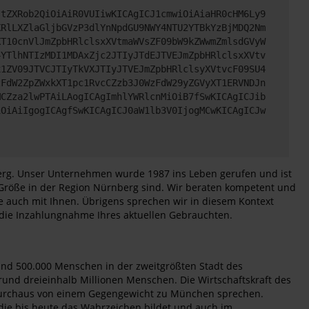
JtZXRob2QiOiAiR0VUIiwKICAgICJ1cmwiOiAiaHR0cHM6Ly9
XRlLXZlaGljbGVzP3dlYnNpdGU9NWY4NTU2YTBkYzBjMDQ2Nm
XT10cnVlJmZpbHRlclsxXVtmaWVsZF09bW9kZWwmZmlsdGVyW
4YTlhNTIzMDI1MDAxZjc2JTIyJTdEJTVEJmZpbHRlclsxXVtv
x1ZV09JTVCJTIyTkVXJTIyJTVEJmZpbHRlclsyXVtvcF09SU4
zFdW2ZpZWxkXT1pc1RvcCZzb3J0WzFdW29yZGVyXT1ERVNDJn
MCZza2lwPTAiLAogICAgImhlYWRlcnMiOiB7fSwKICAgICJib
iOiAiIgogICAgfSwKICAgICJ0aW1lb3V0IjogMCwKICAgICJw
erg. Unser Unternehmen wurde 1987 ins Leben gerufen und ist
e Größe in der Region Nürnberg sind. Wir beraten kompetent und
e auch mit Ihnen. Übrigens sprechen wir in diesem Kontext
 die Inzahlungnahme Ihres aktuellen Gebrauchten.
und 500.000 Menschen in der zweitgrößten Stadt des
und dreieinhalb Millionen Menschen. Die Wirtschaftskraft des
ch durchaus von einem Gegengewicht zu München sprechen.
 die bis heute das Wahrzeichen bildet und auch im