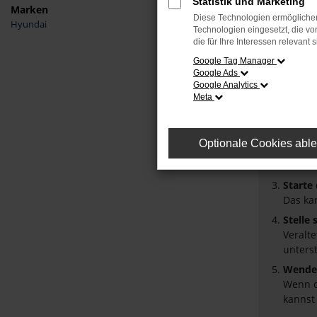
Statistik und Marketing
Marken
Diese Technologien ermöglichen
Hyundai
Fehler
Technologien eingesetzt, die v
die für Ihre Interessen relevant s
Beim Laden
Google Tag Manager
Google Ads
Hier sind 
Google Analytics
Meta
Überpr
Laden 
Prüfe 
Optionale Cookies abl
Manche
Browse
Starte
Das ka
Stelle
Veralt
unters
Wende 
Wenn d
kannst