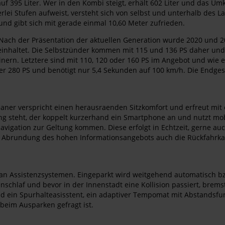
f 395 Liter. Wer in den Kombi steigt, erhält 602 Liter und das Um
lei Stufen aufweist, versteht sich von selbst und unterhalb des L
und gibt sich mit gerade einmal 10,60 Meter zufrieden.
ach der Präsentation der aktuellen Generation wurde 2020 und 2
einhaltet. Die Selbstzünder kommen mit 115 und 136 PS daher und 
zinern. Letztere sind mit 110, 120 oder 160 PS im Angebot und wie
der 280 PS und benötigt nur 5,4 Sekunden auf 100 km/h. Die Endges
eaner verspricht einen herausraenden Sitzkomfort und erfreut mit 
g steht, der koppelt kurzerhand ein Smartphone an und nutzt mobi
vigation zur Geltung kommen. Diese erfolgt in Echtzeit, gerne au
zur Abrundung des hohen Informationsangebots auch die Rückfahrka
l an Assistenzsystemen. Eingeparkt wird weitgehend automatisch 
chlaf und bevor in der Innenstadt eine Kollision passiert, brems
nd ein Spurhalteasisstent, ein adaptiver Tempomat mit Abstandsfu
beim Ausparken gefragt ist.