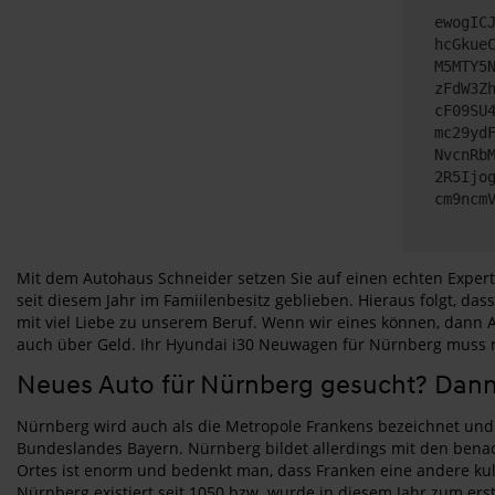
ewogIC
hcGkue
M5MTY5
zFdW3Z
cF09SU
mc29yd
NvcnRb
2R5Ijo
cm9ncm
Mit dem Autohaus Schneider setzen Sie auf einen echten Expe
seit diesem Jahr im Famiilenbesitz geblieben. Hieraus folgt, d
mit viel Liebe zu unserem Beruf. Wenn wir eines können, dann 
auch über Geld. Ihr Hyundai i30 Neuwagen für Nürnberg muss n
Neues Auto für Nürnberg gesucht? Dann
Nürnberg wird auch als die Metropole Frankens bezeichnet und 
Bundeslandes Bayern. Nürnberg bildet allerdings mit den bena
Ortes ist enorm und bedenkt man, dass Franken eine andere kul
Nürnberg existiert seit 1050 bzw. wurde in diesem Jahr zum ers