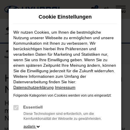
Zum
0
MENÜ
Hauptinhalt
Cookie Einstellungen
springen
Wir nutzen Cookies, um Ihnen die bestmögliche
Nutzung unserer Webseite zu ermöglichen und unsere
Kommunikation mit Ihnen zu verbessern. Wir
berücksichtigen hierbei Ihre Präferenzen und
Startseite
Nürnberg
Hyundai
Hyundai i20
Hyundai i20
verarbeiten Daten für Marketing und Statistiken nur,
Neuwagen in Nürnberg günstig kaufen
wenn Sie uns Ihre Einwilligung geben. Wenn Sie zu
einem späteren Zeitpunkt Ihre Meinung ändern, können
Sie die Einwilligung jederzeit für die Zukunft widerrufen.
Hyundai i20 Neuwagen in
Weitere Informationen zum Umfang der
Datenverarbeitung finden Sie hier:
Nürnberg günstig kaufen
Datenschutzerklärung
Impressum
Folgende Kategorien von Cookies werden von uns eingesetzt:
Hyundai i20 Neuwagen –
Essentiell
maßgeschneiderte Qualität für
Diese Technologien sind erforderlich, um die
Nürnberg
Kernfunktionalität der Webseite zu gewährleisten.
audaris
Mit einem Hyundai i20 Neuwagen gehen Sie für Ihre Mobilität