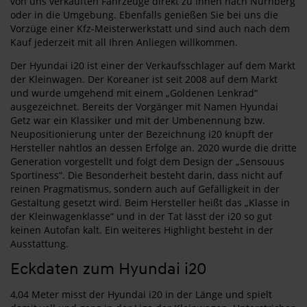
von uns verkauften Fahrzeuge direkt zu Ihnen nach Nürnberg
oder in die Umgebung. Ebenfalls genießen Sie bei uns die
Vorzüge einer Kfz-Meisterwerkstatt und sind auch nach dem
Kauf jederzeit mit all Ihren Anliegen willkommen.
Der Hyundai i20 ist einer der Verkaufsschlager auf dem Markt
der Kleinwagen. Der Koreaner ist seit 2008 auf dem Markt
und wurde umgehend mit einem „Goldenen Lenkrad“
ausgezeichnet. Bereits der Vorgänger mit Namen Hyundai
Getz war ein Klassiker und mit der Umbenennung bzw.
Neupositionierung unter der Bezeichnung i20 knüpft der
Hersteller nahtlos an dessen Erfolge an. 2020 wurde die dritte
Generation vorgestellt und folgt dem Design der „Sensouus
Sportiness“. Die Besonderheit besteht darin, dass nicht auf
reinen Pragmatismus, sondern auch auf Gefälligkeit in der
Gestaltung gesetzt wird. Beim Hersteller heißt das „Klasse in
der Kleinwagenklasse“ und in der Tat lässt der i20 so gut
keinen Autofan kalt. Ein weiteres Highlight besteht in der
Ausstattung.
Eckdaten zum Hyundai i20
4,04 Meter misst der Hyundai i20 in der Länge und spielt