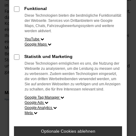
in Nürnberg auf Nummer sicher und steigen in exakt das
Funktional
Fahrzeug, das Ihnen zusagt. Was das bedeutet? Ganz konkret,
Diese Technologien bieten die bestmögliche Funktionalität
dass wir Sie umfangreich beraten und zudem einen
der Webseite. Services von Drittanbietern wie Google
Konfigurator anbieten. Entsprechend wählen Sie wie aus
Maps, Chats, Fahrzeugbewertungssystem und weitere
einer „Speisekarte“ all die Extras und Ausstattung, die zu
werden aktiviert.
Ihnen und zu Nürnberg passt. Darüber hinaus haben Sie bei
YouTube
einem Hyundai i20 Neuwagen auch die Möglichkeit, die
Google Maps
Motorisierung und die Lackfarbe individuell festzulegen.
Bevor Sie in Ihr persönliches Modell steigen und auf den
Statistik und Marketing
Straßen von Nürnberg durchstarten, beraten wir Sie
Diese Technologien ermöglichen es uns, die Nutzung der
umfangreich und stellen sicher, dass Ihre Wahl auch voll und
Webseite zu analysieren, um die Leistung zu messen und
ganz zu Ihrem Fahrprofil passt.
zu verbessern. Zudem werden Technologien eingesetzt,
die von dritten Werbetreibenden verwendet werden, um
Sie auf anderen Webseiten zu verfolgen und um Anzeigen
zu schalten, die für Ihre Interessen relevant sind.
Marken
Google Tag Manager
Hyundai
Google Ads
Google Analytics
Fehler: Network Error
Meta
Beim Laden ist ein Fehler aufgetreten.
Optionale Cookies ablehnen
Hier sind ein paar Tipps, die dir helfen können: