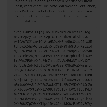
Wenn du alle oben genannten Schritte versucht
hast, kontaktiere uns bitte. Wir werden versuchen,
das Problem zu beheben. Du kannst uns diesen
Text schicken, um uns bei der Fehlersuche zu
unterstützen:
ewogICJuYW1lIjogIk5ldHdvcmtFcnJvciIsCiAgI
mNvbmZpZyI6IHsKICAgICJtZXRob2QiOiAiR0VUIi
wKICAgICJ1cmwiOiAiaHR0cHM6Ly9hcGkueC5ha3M
tcHJvZC5hdWRhcmlzLm5ldC92MS9jbGllbnRzLzI4
Ny93ZWJzaXRlLXZlaGljbGVzP3dlYnNpdGU9NWY4N
TU2YTBkYzBjMDQ2NmM5MTY5NDM5JmZpbHRlclswXV
tmaWVsZF09aXNPd24mZmlsdGVyWzBdW3ZhbHVlXT1
0cnVlJmZpbHRlclsxXVtmaWVsZF09bW9kZWwmZmls
dGVyWzFdW3ZhbHVlXT0lNUIlN0IlMjJhdWRhcmlzX
2lkJTIyJTNBJTIyNWI4M2UzNzc4YTlhNTIzMDI1MD
AxZjc1JTIyJTdEJTVEJmZpbHRlclsxXVtvcF09SU4
mZmlsdGVyWzJdW2ZpZWxkXT11c2FnZVN0YXRlJmZp
bHRlclsyXVt2YWx1ZV09JTVCJTIyTkVXJTIyJTVEJ
mZpbHRlclsyXVtvcF09SU4mc29ydFswXVtmaWVsZF
09aXNPd24mc29ydFswXVtvcmRlcl09REVTQyZzb3J
0WzFdW2ZpZWxkXT1pc1RvcCZzb3J0WzFdW29yZGVy