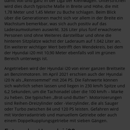
damit voll und ganz in der Liga der Kleinwagen. Unterstrichen
wird dies durch typische Maße in Breite und Höhe, die mit
1,78 Meter und 1,45 Meter zu Buche schlagen. Beim Blick
über die Generationen macht sich vor allem in der Breite ein
Wachstum bemerkbar, was sich auch positiv auf das
Laderaumvolumen auswirkt. 326 Liter plus fünf erwachsene
Personen sind ohne Weiteres darstellbar und ohne die
hinteren Sitzplätze wächst der Laderaum auf 1.042 Liter an.
Ein weiterer wichtiger Wert betrifft den Wendekreis, bei dem
der Hyundai i20 mit 10,90 Meter ebenfalls voll im grünen
Bereich unterwegs ist.
Angetrieben wird der Hyundai i20 von einer ganzen Breitseite
an Benzinmotoren. Im April 2021 erschien auch der Hyundai
i20 N als „Rennsemmel“ mit 204 PS. Die Fahrwerte können
sich wahrlich sehen lassen und liegen in 230 km/h Spitze und
6,2 Sekunden, um die Tachonadel über die 100 km/h – Marke
zu heben. Die typischen „Brot-und-Butter“- Motorisierungen
sind Reihen-Dreizylinder oder -Vierzylinder, die als Sauger
oder Turbo zwischen 84 und 120 PS leisten. Gefahren wird
mit Vorderradantrieb und manuellem Getriebe oder auch
einem Doppelkupplungsgetriebe mit sieben Gängen.