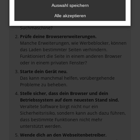
Auswahl speichern
Überprüfe deine Firewall und deine
Internetverbindung.
Alle akzeptieren
Laden andere Webseiten, zum Beispiel deine
Suchmaschine?
Prüfe deine Browsererweiterungen.
Manche Erweiterungen, wie Werbeblocker, können
das Laden bestimmter Seiten verhindern.
Funktioniert die Seite in einem anderen Browser
oder in einem privaten Fenster?
Starte dein Gerät neu.
Das kann manchmal helfen, vorübergehende
Probleme zu beheben.
Stelle sicher, dass dein Browser und dein
Betriebssystem auf dem neuesten Stand sind.
Veraltete Software birgt nicht nur ein
Sicherheitsrisiko, sondern kann auch dazu führen,
dass bestimmte Funktionen nicht mehr
unterstützt werden.
Wende dich an den Webseitenbetreiber.