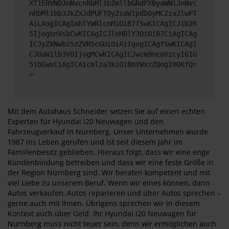
XT1ERVNDJnNvcnRbMl1bZmllbGRdPXByaWNlJnNvc
nRbMl1bb3JkZXJdPUFTQyZsaW1pdD0yMCZza2lwPT
AiLAogICAgImhlYWRlcnMiOiB7fSwKICAgICJib2R
5IjogbnVsbCwKICAgICJleHBlY3QiOiB7CiAgICAg
ICJyZXNwb25zZVR5cGUiOiAiIgogICAgfSwKICAgI
CJ0aW1lb3V0IjogMCwKICAgICJwcm9ncmVzcyI6IG
51bGwsCiAgICAicmlza3kiOiBmYWxzZQogIH0KfQ=
=
Mit dem Autohaus Schneider setzen Sie auf einen echten
Experten für Hyundai i20 Neuwagen und den
Fahrzeugverkauf in Nürnberg. Unser Unternehmen wurde
1987 ins Leben gerufen und ist seit diesem Jahr im
Famiilenbesitz geblieben. Hieraus folgt, dass wir eine enge
Kundenbindung betreiben und dass wir eine feste Größe in
der Region Nürnberg sind. Wir beraten kompetent und mit
viel Liebe zu unserem Beruf. Wenn wir eines können, dann
Autos verkaufen, Autos reparieren und über Autos sprechen –
gerne auch mit Ihnen. Übrigens sprechen wir in diesem
Kontext auch über Geld. Ihr Hyundai i20 Neuwagen für
Nürnberg muss nicht teuer sein, denn wir ermöglichen auch