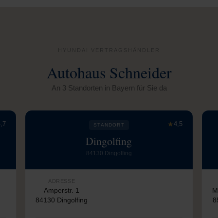
HYUNDAI VERTRAGSHÄNDLER
Autohaus Schneider
An 3 Standorten in Bayern für Sie da
,7
★
4,5
STANDORT
Dingolfing
84130 Dingolfing
ADRESSE
Amperstr. 1
M
84130 Dingolfing
8