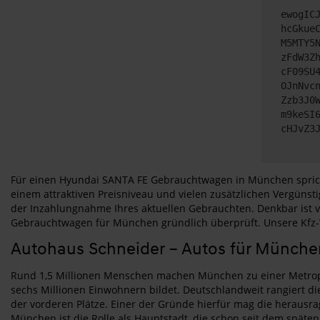
ewogIC
hcGkue
M5MTY5
zFdW3Z
cF09SU
OJnNvc
Zzb3J0
m9keSI
cHJvZ3
Für einen Hyundai SANTA FE Gebrauchtwagen in München spricht 
einem attraktiven Preisniveau und vielen zusätzlichen Vergünst
der Inzahlungnahme Ihres aktuellen Gebrauchten. Denkbar ist vi
Gebrauchtwagen für München gründlich überprüft. Unsere Kfz-Wer
Autohaus Schneider – Autos für Münche
Rund 1,5 Millionen Menschen machen München zu einer Metropol
sechs Millionen Einwohnern bildet. Deutschlandweit rangiert di
der vorderen Plätze. Einer der Gründe hierfür mag die herausra
München ist die Rolle als Hauptstadt, die schon seit dem späten 