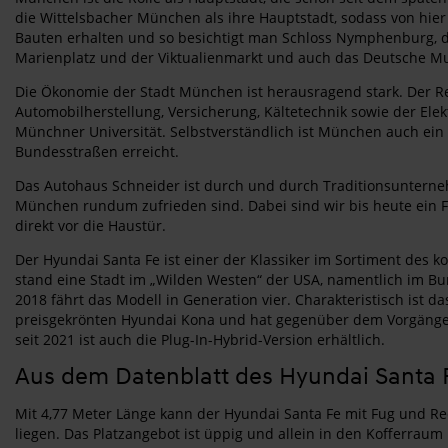
die Wittelsbacher München als ihre Hauptstadt, sodass von hie
Bauten erhalten und so besichtigt man Schloss Nymphenburg, d
Marienplatz und der Viktualienmarkt und auch das Deutsche Mu
Die Ökonomie der Stadt München ist herausragend stark. Der R
Automobilherstellung, Versicherung, Kältetechnik sowie der E
Münchner Universität. Selbstverständlich ist München auch ein 
Bundesstraßen erreicht.
Das Autohaus Schneider ist durch und durch Traditionsuntern
München rundum zufrieden sind. Dabei sind wir bis heute ein F
direkt vor die Haustür.
Der Hyundai Santa Fe ist einer der Klassiker im Sortiment des k
stand eine Stadt im „Wilden Westen“ der USA, namentlich im Bu
2018 fährt das Modell in Generation vier. Charakteristisch ist
preisgekrönten Hyundai Kona und hat gegenüber dem Vorgänger v
seit 2021 ist auch die Plug-In-Hybrid-Version erhältlich.
Aus dem Datenblatt des Hyundai Santa 
Mit 4,77 Meter Länge kann der Hyundai Santa Fe mit Fug und Re
liegen. Das Platzangebot ist üppig und allein in den Kofferrau