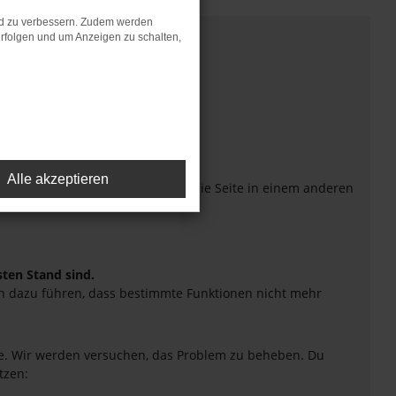
nd zu verbessern. Zudem werden
rfolgen und um Anzeigen zu schalten,
Alle akzeptieren
eiten verhindern. Funktioniert die Seite in einem anderen
sten Stand sind.
uch dazu führen, dass bestimmte Funktionen nicht mehr
tte. Wir werden versuchen, das Problem zu beheben. Du
tzen: