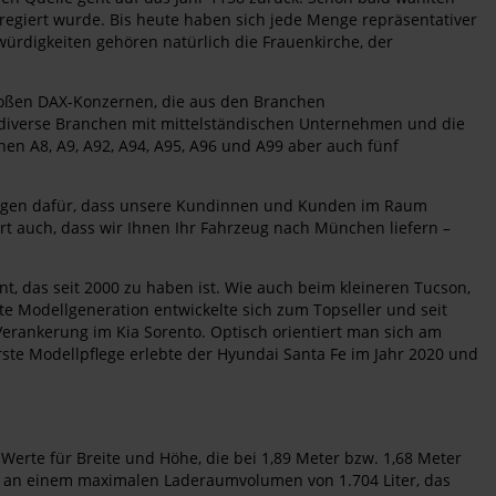
regiert wurde. Bis heute haben sich jede Menge repräsentativer
rdigkeiten gehören natürlich die Frauenkirche, der
großen DAX-Konzernen, die aus den Branchen
 diverse Branchen mit mittelständischen Unternehmen und die
en A8, A9, A92, A94, A95, A96 und A99 aber auch fünf
orgen dafür, dass unsere Kundinnen und Kunden im Raum
rt auch, dass wir Ihnen Ihr Fahrzeug nach München liefern –
nt, das seit 2000 zu haben ist. Wie auch beim kleineren Tucson,
e Modellgeneration entwickelte sich zum Topseller und seit
Verankerung im Kia Sorento. Optisch orientiert man sich am
ste Modellpflege erlebte der Hyundai Santa Fe im Jahr 2020 und
erte für Breite und Höhe, die bei 1,89 Meter bzw. 1,68 Meter
sich an einem maximalen Laderaumvolumen von 1.704 Liter, das