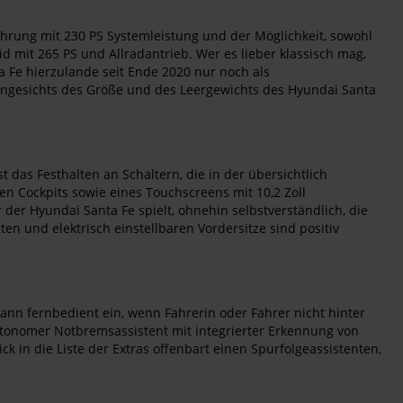
hrung mit 230 PS Systemleistung und der Möglichkeit, sowohl
id mit 265 PS und Allradantrieb. Wer es lieber klassisch mag,
nta Fe hierzulande seit Ende 2020 nur noch als
 angesichts des Größe und des Leergewichts des Hyundai Santa
as Festhalten an Schaltern, die in der übersichtlich
en Cockpits sowie eines Touchscreens mit 10,2 Zoll
 der Hyundai Santa Fe spielt, ohnehin selbstverständlich, die
n und elektrisch einstellbaren Vordersitze sind positiv
ann fernbedient ein, wenn Fahrerin oder Fahrer nicht hinter
autonomer Notbremsassistent mit integrierter Erkennung von
k in die Liste der Extras offenbart einen Spurfolgeassistenten,