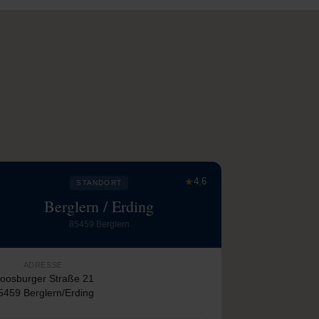
★
4,6
STANDORT
Berglern / Erding
85459 Berglern
ADRESSE
oosburger Straße 21
5459 Berglern/Erding