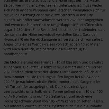
schlagen als Breite zu Buche, die Höhe liegt bei 1,48 Meter.
Selbst, wer mit vier Erwachsenen unterwegs ist, muss weder
sich noch andere Personen einquetschen, wenngleich sich für
die volle Besetzung eher die kurze Strecken in der City
eignen. Als Kofferraumvolumen werden 252 Liter angegeben
und wenn die hinteren Sitze umgeklappt sind, eröffnen sich
sogar 1.050 Liter. Eine Besonderheit stellt der Ladeboden dar,
der sich in der Höhe individuell verstellen lässt. Dass der
Hyundai i10 ein Parklückengenie ist, versteht sich von selbst.
Angesichts eines Wendekreises von schlappen 10,20 Meter
wird auch deutlich, wie perfekt dieses Fahrzeug zu
handhaben ist.
Die Motorisierung des Hyundai i10 ist klassisch und bewährt
zu nennen. Die letzte Frischzellenkur datiert auf den Herbst
2020 und seitdem setzt der kleine Flitzer ausschließlich auf
Benzinmotoren. Die Leistungsstufen liegen bei 67, 84 oder
100 PS, je nachdem, ob die Einlitermotoren als Sauger oder
mit Turbolader ausgelegt sind. Dank des niedrigen
Leergewichts unterhalb einer Tonne gelingt dem i10 der 100
km/h Normsprint in nur 10,5 Sekunden und auch eine
Höchstgeschwindigkeit von 185 km/h kann sich sehen lassen.
Mit anderen Worten ist der Cityflitzer auch für die Autobahn