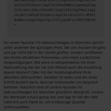
keSI6IG51bGwsCiAgICAiZXhwZWN0IjogewogICAg
ICAicmVzcG9uc2VUeXBlIjogIiIKICAgIH0sCiAgI
CAidGltZW91dCI6IDAsCiAgICAicHJvZ3Jlc3MiOi
BudWxsLAogICAgInJpc2t5IjogZmFsc2UKICB9Cn0
=
Für einen Hyundai i10 Gebrauchtwagen in München spricht
unter anderem der günstigen Preis. Bei uns müssen Sie ganz
und gar nicht tief in die Tasche greifen, sondern profitieren
von einem attraktiven Preisniveau und vielen zusätzlichen
Vergünstigungen. Wie wäre es beispielsweise mit einer
Ratenzahlung, bei der Sie sich oftmals auch die Anzahlung
sparen können? Oder mit der Inzahlungnahme Ihres
aktuellen Gebrauchten. Denkbar ist vieles und der erste
Schritt besteht darin, dass wir miteinander ins Gespräch
kommen. Natürlich sind all unsere Hyundai i10
Gebrauchtwagen für München gründlich überprüft. Unsere
Kfz-Werkstatt schaut genau hin und legt im Fall der Fälle
natürlich auch Hand an, um erstklassige Qualität
sicherzustellen.