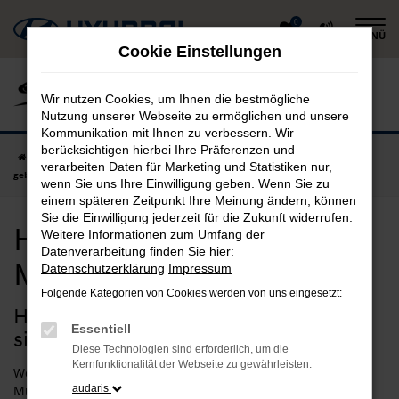
Zum
0
MENÜ
Hauptinhalt
Cookie Einstellungen
springen
Wir nutzen Cookies, um Ihnen die bestmögliche
Nutzung unserer Webseite zu ermöglichen und unsere
Kommunikation mit Ihnen zu verbessern. Wir
berücksichtigen hierbei Ihre Präferenzen und
Startseite
München
Hyundai
Hyundai i10
Hyundai i10
verarbeiten Daten für Marketing und Statistiken nur,
gebraucht in München günstig kaufen
wenn Sie uns Ihre Einwilligung geben. Wenn Sie zu
einem späteren Zeitpunkt Ihre Meinung ändern, können
Sie die Einwilligung jederzeit für die Zukunft widerrufen.
Hyundai i10 gebraucht in
Weitere Informationen zum Umfang der
Datenverarbeitung finden Sie hier:
München günstig kaufen
Datenschutzerklärung
Impressum
Folgende Kategorien von Cookies werden von uns eingesetzt:
Hyundai i10 Gebrauchtwagen – Ihr
Essentiell
sicherer Autokauf für München
Diese Technologien sind erforderlich, um die
Kernfunktionalität der Webseite zu gewährleisten.
Wenn Sie in einem sicheren und zuverlässigen Fahrzeug in
München unterwegs sein möchten, empfehlen wir Ihnen
audaris