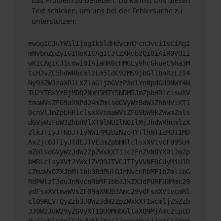
das Problem zu beheben. Du kannst uns diesen
Text schicken, um uns bei der Fehlersuche zu
unterstützen:
ewogICJuYW1lIjogIk5ldHdvcmtFcnJvciIsCiAgI
mNvbmZpZyI6IHsKICAgICJtZXRob2QiOiAiR0VUIi
wKICAgICJ1cmwiOiAiaHR0cHM6Ly9hcGkueC5ha3M
tcHJvZC5hdWRhcmlzLm5ldC92MS9jbGllbnRzLzI4
Ny93ZWJzaXRlLXZlaGljbGVzP3dlYnNpdGU9NWY4N
TU2YTBkYzBjMDQ2NmM5MTY5NDM5JmZpbHRlclswXV
tmaWVsZF09aXNPd24mZmlsdGVyWzBdW3ZhbHVlXT1
0cnVlJmZpbHRlclsxXVtmaWVsZF09bW9kZWwmZmls
dGVyWzFdW3ZhbHVlXT0lNUIlN0IlMjJhdWRhcmlzX
2lkJTIyJTNBJTIyNWI4M2UzNzc4YTlhNTIzMDI1MD
AxZjc0JTIyJTdEJTVEJmZpbHRlclsxXVtvcF09SU4
mZmlsdGVyWzJdW2ZpZWxkXT11c2FnZVN0YXRlJmZp
bHRlclsyXVt2YWx1ZV09JTVCJTIyVVNFRCUyMiU1R
CZmaWx0ZXJbMl1bb3BdPUlOJnNvcnRbMF1bZmllbG
RdPWlzT3duJnNvcnRbMF1bb3JkZXJdPURFU0Mmc29
ydFsxXVtmaWVsZF09aXNUb3Amc29ydFsxXVtvcmRl
cl09REVTQyZzb3J0WzJdW2ZpZWxkXT1wcmljZSZzb
3J0WzJdW29yZGVyXT1BU0MmbGltaXQ9MjAmc2tpcD
0wIiwKICAgICJoZWFkZXJzIjoge30sCiAgICAiYm9