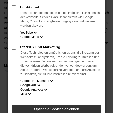
einen Hyundai i10 Gebrauchtwagen. Der Grund für unsere
Funktional
Auswahl liegt vor allem in der hohen Qualität dieses
Fahrzeugs. Sowohl in der aktuellen Modellgeneration als auch
Diese Technologien bieten die bestmögliche Funktionalität
in älteren Auflagen punktet dieses Fahrzeug mit 1a-
der Webseite. Services von Drittanbietern wie Google
Maps, Chats, Fahrzeugbewertungssystem und weitere
Verarbeitung und einer überaus fortschrittlichen Technik. Als
werden aktiviert.
Autohändler mit viel Erfahrung und einer tiefen Verankerung
in München und Umgebung sind wir gerne bereit, Ihnen die
YouTube
Google Maps
Vorzüge unserer Hyundai i10 Gebrauchtwagen vor Ort zu
erläutern. Wir lassen Sie einsteigen und halten oftmals gleich
Statistik und Marketing
mehrere Modelle für Sie auf Lager.
Diese Technologien ermöglichen es uns, die Nutzung der
Webseite zu analysieren, um die Leistung zu messen und
zu verbessern. Zudem werden Technologien eingesetzt,
Marken
die von dritten Werbetreibenden verwendet werden, um
Sie auf anderen Webseiten zu verfolgen und um Anzeigen
Hyundai
zu schalten, die für Ihre Interessen relevant sind.
Google Tag Manager
Fehler: Network Error
Google Ads
Google Analytics
Beim Laden ist ein Fehler aufgetreten.
Meta
Hier sind ein paar Tipps, die dir helfen können:
Überprüfe deine Firewall und deine
Optionale Cookies ablehnen