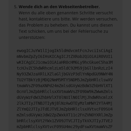
Wende dich an den Webseitenbetreiber.
Wenn du alle oben genannten Schritte versucht
hast, kontaktiere uns bitte. Wir werden versuchen,
das Problem zu beheben. Du kannst uns diesen
Text schicken, um uns bei der Fehlersuche zu
unterstützen:
ewogICJuYW1lIjogIk5ldHdvcmtFcnJvciIsCiAgI
mNvbmZpZyI6IHsKICAgICJtZXRob2QiOiAiR0VUIi
wKICAgICJ1cmwiOiAiaHR0cHM6Ly9hcGkueC5ha3M
tcHJvZC5hdWRhcmlzLm5ldC92MS9jbGllbnRzLzI4
Ny93ZWJzaXRlLXZlaGljbGVzP3dlYnNpdGU9NWY4N
TU2YTBkYzBjMDQ2NmM5MTY5NDM5JmZpbHRlclswXV
tmaWVsZF09aXNPd24mZmlsdGVyWzBdW3ZhbHVlXT1
0cnVlJmZpbHRlclsxXVtmaWVsZF09bW9kZWwmZmls
dGVyWzFdW3ZhbHVlXT0lNUIlN0IlMjJhdWRhcmlzX
2lkJTIyJTNBJTIyNjBlNzAwOTEyMzlmMWY2YTA4Mj
ZlYmQ2JTIyJTdEJTVEJmZpbHRlclsxXVtvcF09SU4
mZmlsdGVyWzJdW2ZpZWxkXT11c2FnZVN0YXRlJmZp
bHRlclsyXVt2YWx1ZV09JTVCJTIyTkVXJTIyJTVEJ
mZpbHRlclsyXVtvcF09SU4mc29ydFswXVtmaWVsZF