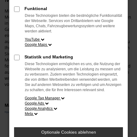
Funktional
Mit einem Hyundai STARIA Neuwagen gehen Sie für Ihre
Diese Technologien bieten die bestmögliche Funktionalität
Mobilität in Mühldorf am Inn auf Nummer sicher und steigen
der Webseite. Services von Drittanbietern wie Google
in exakt das Fahrzeug, das Ihnen zusagt. Was das bedeutet?
Maps, Chats, Fahrzeugbewertungssystem und weitere
Ganz konkret, dass wir Sie umfangreich beraten und zudem
werden aktiviert.
einen Konfigurator anbieten. Entsprechend wählen Sie wie
YouTube
aus einer „Speisekarte“ all die Extras und Ausstattung, die zu
Google Maps
Ihnen und zu Mühldorf am Inn passt. Darüber hinaus haben
Sie bei einem Hyundai STARIA Neuwagen auch die
Statistik und Marketing
Möglichkeit, die Motorisierung und die Lackfarbe individuell
Diese Technologien ermöglichen es uns, die Nutzung der
festzulegen. Bevor Sie in Ihr persönliches Modell steigen und
Webseite zu analysieren, um die Leistung zu messen und
auf den Straßen von Mühldorf am Inn durchstarten, beraten
zu verbessern. Zudem werden Technologien eingesetzt,
wir Sie umfangreich und stellen sicher, dass Ihre Wahl auch
die von dritten Werbetreibenden verwendet werden, um
voll und ganz zu Ihrem Fahrprofil passt.
Sie auf anderen Webseiten zu verfolgen und um Anzeigen
zu schalten, die für Ihre Interessen relevant sind.
Google Tag Manager
Google Ads
Marken
Google Analytics
Hyundai
Meta
Fehler: Network Error
Optionale Cookies ablehnen