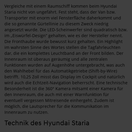
Vergleiche mit einem Raumschiff kommen beim Hyundai
Staria nicht von ungefährt. Fest steht, dass der Van bzw.
Transporter mit enorm viel Fensterfläche daherkommt und
die so genannte Gürtellinie zu diesem Zweck niedrig
angesetzt wurde. Die LED-Scheinwerfer sind quadratisch bzw.
im „Eiswürfel-Design“ gehalten, wie es der Hersteller nennt.
Die Fronthaube wurde bewusst kurz gehalten. Ein Highlight
im wahrsten Sinne des Wortes stellen die Tagfahrleuchten
dar, die ein komplettes Leuchtband an der Front bilden. Der
Innenraum ist überaus geräumig und alle zentralen
Funktionen wurden auf Augenhöhe untergebracht, was auch
den Wahlhebel für das Automatikgetriebe (Shift-by-Wire)
betrifft. 10,25 Zoll misst das Display im Cockpit und natürlich
wird auch die Echtzeit-Navigation beherrscht. Eine technische
Besonderheit ist die 360° Kamera mitsamt einer Kamera für
den Innenraum, die auch mit einer Warnfunktion für
eventuell vergessen Mitreisende einhergeht. Zudem ist
möglich, die Lautsprecher für die Kommunikation im
Innenraum zu nutzen.
Technik des Hyundai Staria