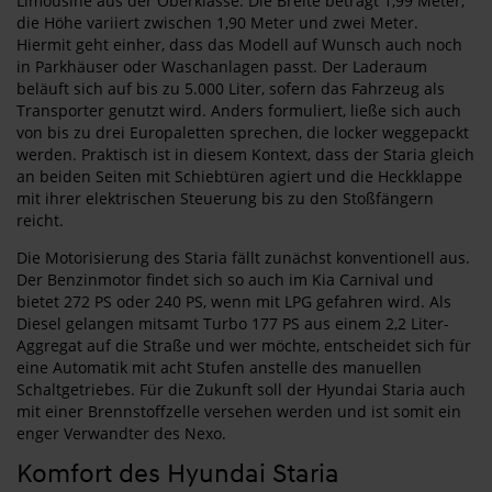
Limousine aus der Oberklasse. Die Breite beträgt 1,99 Meter,
die Höhe variiert zwischen 1,90 Meter und zwei Meter.
Hiermit geht einher, dass das Modell auf Wunsch auch noch
in Parkhäuser oder Waschanlagen passt. Der Laderaum
beläuft sich auf bis zu 5.000 Liter, sofern das Fahrzeug als
Transporter genutzt wird. Anders formuliert, ließe sich auch
von bis zu drei Europaletten sprechen, die locker weggepackt
werden. Praktisch ist in diesem Kontext, dass der Staria gleich
an beiden Seiten mit Schiebtüren agiert und die Heckklappe
mit ihrer elektrischen Steuerung bis zu den Stoßfängern
reicht.
Die Motorisierung des Staria fällt zunächst konventionell aus.
Der Benzinmotor findet sich so auch im Kia Carnival und
bietet 272 PS oder 240 PS, wenn mit LPG gefahren wird. Als
Diesel gelangen mitsamt Turbo 177 PS aus einem 2,2 Liter-
Aggregat auf die Straße und wer möchte, entscheidet sich für
eine Automatik mit acht Stufen anstelle des manuellen
Schaltgetriebes. Für die Zukunft soll der Hyundai Staria auch
mit einer Brennstoffzelle versehen werden und ist somit ein
enger Verwandter des Nexo.
Komfort des Hyundai Staria