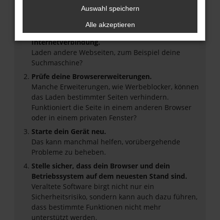
Beim Laden ist ein Fehler aufgetreten.
Auswahl speichern
Hier sind ein paar Tipps, die dir helfen können:
Alle akzeptieren
Überprüfe deine Firewall und deine
Internetverbindung.
Laden andere Webseiten, zum Beispiel deine
Suchmaschine?
Prüfe deine Browsererweiterungen.
Manche Erweiterungen, wie Werbeblocker, können
das Laden bestimmter Seiten verhindern.
Funktioniert die Seite in einem anderen Browser
oder in einem privaten Fenster?
Starte dein Gerät neu.
Das kann manchmal helfen, vorübergehende
Probleme zu beheben.
Stelle sicher, dass dein Browser und dein
Betriebssystem auf dem neuesten Stand sind.
Veraltete Software birgt nicht nur ein
Sicherheitsrisiko, sondern kann auch dazu führen,
dass bestimmte Funktionen nicht mehr
unterstützt werden.