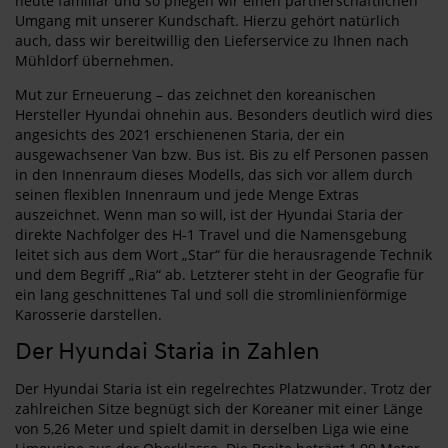
heute familiär und so pflegen wir einen partnerschaftlichen
Umgang mit unserer Kundschaft. Hierzu gehört natürlich
auch, dass wir bereitwillig den Lieferservice zu Ihnen nach
Mühldorf übernehmen.
Mut zur Erneuerung – das zeichnet den koreanischen
Hersteller Hyundai ohnehin aus. Besonders deutlich wird dies
angesichts des 2021 erschienenen Staria, der ein
ausgewachsener Van bzw. Bus ist. Bis zu elf Personen passen
in den Innenraum dieses Modells, das sich vor allem durch
seinen flexiblen Innenraum und jede Menge Extras
auszeichnet. Wenn man so will, ist der Hyundai Staria der
direkte Nachfolger des H-1 Travel und die Namensgebung
leitet sich aus dem Wort „Star“ für die herausragende Technik
und dem Begriff „Ria“ ab. Letzterer steht in der Geografie für
ein lang geschnittenes Tal und soll die stromlinienförmige
Karosserie darstellen.
Der Hyundai Staria in Zahlen
Der Hyundai Staria ist ein regelrechtes Platzwunder. Trotz der
zahlreichen Sitze begnügt sich der Koreaner mit einer Länge
von 5,26 Meter und spielt damit in derselben Liga wie eine