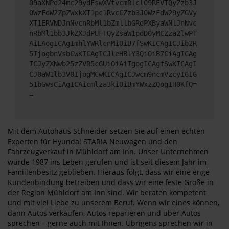
09aXNPd24mc29ydFswXVtvcmRlcl09REVTQyZzb3J
0WzFdW2ZpZWxkXT1pc1RvcCZzb3J0WzFdW29yZGVy
XT1ERVNDJnNvcnRbMl1bZmllbGRdPXByaWNlJnNvc
nRbMl1bb3JkZXJdPUFTQyZsaW1pdD0yMCZza2lwPT
AiLAogICAgImhlYWRlcnMiOiB7fSwKICAgICJib2R
5IjogbnVsbCwKICAgICJleHBlY3QiOiB7CiAgICAg
ICJyZXNwb25zZVR5cGUiOiAiIgogICAgfSwKICAgI
CJ0aW1lb3V0IjogMCwKICAgICJwcm9ncmVzcyI6IG
51bGwsCiAgICAicmlza3kiOiBmYWxzZQogIH0KfQ=
=
Mit dem Autohaus Schneider setzen Sie auf einen echten
Experten für Hyundai STARIA Neuwagen und den
Fahrzeugverkauf in Mühldorf am Inn. Unser Unternehmen
wurde 1987 ins Leben gerufen und ist seit diesem Jahr im
Famiilenbesitz geblieben. Hieraus folgt, dass wir eine enge
Kundenbindung betreiben und dass wir eine feste Größe in
der Region Mühldorf am Inn sind. Wir beraten kompetent
und mit viel Liebe zu unserem Beruf. Wenn wir eines können,
dann Autos verkaufen, Autos reparieren und über Autos
sprechen – gerne auch mit Ihnen. Übrigens sprechen wir in