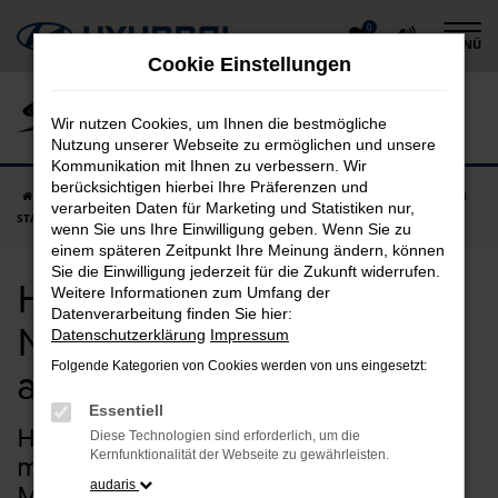
Zum
0
MENÜ
Hauptinhalt
Cookie Einstellungen
springen
Wir nutzen Cookies, um Ihnen die bestmögliche
Nutzung unserer Webseite zu ermöglichen und unsere
Kommunikation mit Ihnen zu verbessern. Wir
berücksichtigen hierbei Ihre Präferenzen und
Startseite
Mühldorf am Inn
Hyundai
Hyundai STARIA
Hyundai
verarbeiten Daten für Marketing und Statistiken nur,
STARIA Neuwagen in Mühldorf am Inn günstig kaufen
wenn Sie uns Ihre Einwilligung geben. Wenn Sie zu
einem späteren Zeitpunkt Ihre Meinung ändern, können
Sie die Einwilligung jederzeit für die Zukunft widerrufen.
Hyundai STARIA
Weitere Informationen zum Umfang der
Datenverarbeitung finden Sie hier:
Neuwagen in Mühldorf
Datenschutzerklärung
Impressum
Folgende Kategorien von Cookies werden von uns eingesetzt:
am Inn günstig kaufen
Essentiell
Hyundai STARIA Neuwagen –
Diese Technologien sind erforderlich, um die
Kernfunktionalität der Webseite zu gewährleisten.
maßgeschneiderte Qualität für
audaris
Mühldorf am Inn