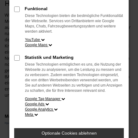
Hyundai BAYON Tageszulassung
Funktional
Wir können es gar nicht oft genug wiederholen: für die
Diese Technologien bieten die bestmögliche Funktionalität
Mobilität in Mühldorf am Inn empfehlen wir vorbehaltlos
der Webseite. Services von Drittanbietern wie Google
Maps, Chats, Fahrzeugbewertungssystem und weitere
auch eine Hyundai BAYON Tageszulassung. Wann immer wir
werden aktiviert.
nach dieser Fahrzeugform gefragt werden, erläutern wir
deren Vorzüge und die sprichwörtliche „Quadratur des
YouTube
Kreises“ die damit einhergeht. Einerseits handelt es sich bei
Google Maps
einer Hyundai BAYON Tageszulassung um einen echten
Statistik und Marketing
Neuwagen und ein Fahrzeug, das weder in Mühldorf am Inn
noch an einem anderen Ort auch nur einen Kilometer
Diese Technologien ermöglichen es uns, die Nutzung der
gefahren wurde. Andererseits deklarieren wir die Hyundai
Webseite zu analysieren, um die Leistung zu messen und
zu verbessern. Zudem werden Technologien eingesetzt,
BAYON Tageszulassung durch das Zulassen für einen Tag in
die von dritten Werbetreibenden verwendet werden, um
einen Gebrauchtwagen um und passen den Preis
Sie auf anderen Webseiten zu verfolgen und um Anzeigen
entsprechend an. Das ist clever und vor allen Dingen
zu schalten, die für Ihre Interessen relevant sind.
unglaublich geldsparend.
Google Tag Manager
Google Ads
Google Analytics
Meta
Marken
Hyundai
Optionale Cookies ablehnen