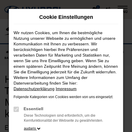
Zum
0
MENÜ
Hauptinhalt
Cookie Einstellungen
springen
Wir nutzen Cookies, um Ihnen die bestmögliche
Nutzung unserer Webseite zu ermöglichen und unsere
Kommunikation mit Ihnen zu verbessern. Wir
berücksichtigen hierbei Ihre Präferenzen und
Startseite
Mühldorf am Inn
Hyundai
Hyundai BAYON
Hyundai
verarbeiten Daten für Marketing und Statistiken nur,
BAYON Tageszulassung in Mühldorf am Inn günstig kaufen
wenn Sie uns Ihre Einwilligung geben. Wenn Sie zu
einem späteren Zeitpunkt Ihre Meinung ändern, können
Sie die Einwilligung jederzeit für die Zukunft widerrufen.
Hyundai BAYON
Weitere Informationen zum Umfang der
Datenverarbeitung finden Sie hier:
Tageszulassung in
Datenschutzerklärung
Impressum
Folgende Kategorien von Cookies werden von uns eingesetzt:
Mühldorf am Inn günstig
Essentiell
kaufen
Diese Technologien sind erforderlich, um die
Kernfunktionalität der Webseite zu gewährleisten.
Extraklasse für Mühldorf am Inn – die
audaris