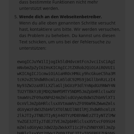
dass bestimmte Funktionen nicht mehr
unterstützt werden.
Wende dich an den Webseitenbetreiber.
Wenn du alle oben genannten Schritte versucht
hast, kontaktiere uns bitte. Wir werden versuchen,
das Problem zu beheben. Du kannst uns diesen
Text schicken, um uns bei der Fehlersuche zu
unterstützen:
ewogICJuYW1lIjogIk5ldHdvcmtFcnJvciIsCiAgI
mNvbmZpZyI6IHsKICAgICJtZXRob2QiOiAiR0VUIi
wKICAgICJ1cmwiOiAiaHR0cHM6Ly9hcGkueC5ha3M
tcHJvZC5hdWRhcmlzLm5ldC92MS9jbGllbnRzLzI4
Ny93ZWJzaXRlLXZlaGljbGVzP3dlYnNpdGU9NWY4N
TU2YTBkYzBjMDQ2NmM5MTY5NDM5JmZpbHRlclswXV
tmaWVsZF09aXNPd24mZmlsdGVyWzBdW3ZhbHVlXT1
0cnVlJmZpbHRlclsxXVtmaWVsZF09bW9kZWwmZmls
dGVyWzFdW3ZhbHVlXT0lNUIlN0IlMjJhdWRhcmlzX
2lkJTIyJTNBJTIyNjA4OTYzMDBhNWEzZTIyNTZlMW
YwZGE3JTIyJTdEJTVEJmZpbHRlclsxXVtvcF09SU4
mZmlsdGVyWzJdW2ZpZWxkXT11c2FnZVN0YXRlJmZp
bHRlclsyXVt2YWx1ZV09JTVCJTIyT05FREFZUkVHS