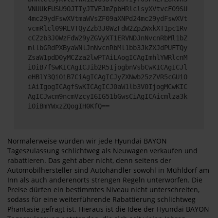
VNUUkFUSU9OJTIyJTVEJmZpbHRlclsyXVtvcF09SU
4mc29ydFswXVtmaWVsZF09aXNPd24mc29ydFswXVt
vcmRlcl09REVTQyZzb3J0WzFdW2ZpZWxkXT1pc1Rv
cCZzb3J0WzFdW29yZGVyXT1ERVNDJnNvcnRbMl1bZ
mllbGRdPXByaWNlJnNvcnRbMl1bb3JkZXJdPUFTQy
ZsaW1pdD0yMCZza2lwPTAiLAogICAgImhlYWRlcnM
iOiB7fSwKICAgICJib2R5IjogbnVsbCwKICAgICJl
eHBlY3QiOiB7CiAgICAgICJyZXNwb25zZVR5cGUiO
iAiIgogICAgfSwKICAgICJ0aW1lb3V0IjogMCwKIC
AgICJwcm9ncmVzcyI6IG51bGwsCiAgICAicmlza3k
iOiBmYWxzZQogIH0KfQ==
Normalerweise würden wir jede Hyundai BAYON
Tageszulassung schlichtweg als Neuwagen verkaufen und
rabattieren. Das geht aber nicht, denn seitens der
Automobilhersteller sind Autohändler sowohl in Mühldorf am
Inn als auch anderenorts strengen Regeln unterworfen. Die
Preise dürfen ein bestimmtes Niveau nicht unterschreiten,
sodass für eine weiterführende Rabattierung schlichtweg
Phantasie gefragt ist. Hieraus ist die Idee der Hyundai BAYON