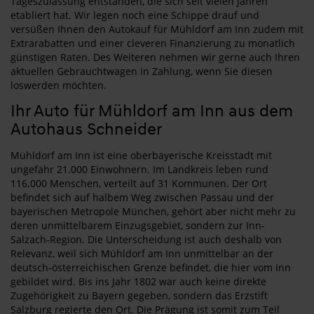
Tageszulassung entstanden, die sich seit vielen Jahren
etabliert hat. Wir legen noch eine Schippe drauf und
versüßen Ihnen den Autokauf für Mühldorf am Inn zudem mit
Extrarabatten und einer cleveren Finanzierung zu monatlich
günstigen Raten. Des Weiteren nehmen wir gerne auch Ihren
aktuellen Gebrauchtwagen in Zahlung, wenn Sie diesen
loswerden möchten.
Ihr Auto für Mühldorf am Inn aus dem
Autohaus Schneider
Mühldorf am Inn ist eine oberbayerische Kreisstadt mit
ungefähr 21.000 Einwohnern. Im Landkreis leben rund
116.000 Menschen, verteilt auf 31 Kommunen. Der Ort
befindet sich auf halbem Weg zwischen Passau und der
bayerischen Metropole München, gehört aber nicht mehr zu
deren unmittelbarem Einzugsgebiet, sondern zur Inn-
Salzach-Region. Die Unterscheidung ist auch deshalb von
Relevanz, weil sich Mühldorf am Inn unmittelbar an der
deutsch-österreichischen Grenze befindet, die hier vom Inn
gebildet wird. Bis ins Jahr 1802 war auch keine direkte
Zugehörigkeit zu Bayern gegeben, sondern das Erzstift
Salzburg regierte den Ort. Die Prägung ist somit zum Teil