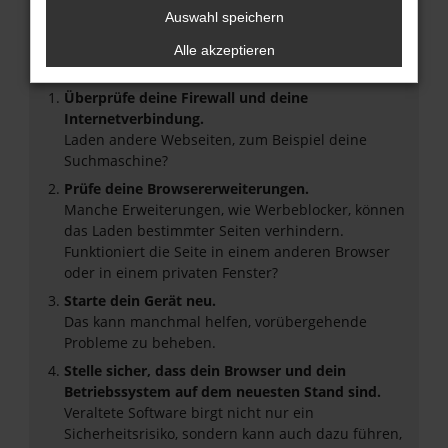
Fehler: Network Error
Auswahl speichern
Beim Laden ist ein Fehler aufgetreten.
Alle akzeptieren
Hier sind ein paar Tipps, die dir helfen können:
Überprüfe deine Firewall und deine
Internetverbindung.
Laden andere Webseiten, zum Beispiel deine
Suchmaschine?
Prüfe deine Browsererweiterungen.
Manche Erweiterungen, wie Werbeblocker, können
das Laden bestimmter Seiten verhindern.
Funktioniert die Seite in einem anderen Browser
oder in einem privaten Fenster?
Starte dein Gerät neu.
Das kann manchmal helfen, vorübergehende
Probleme zu beheben.
Stelle sicher, dass dein Browser und dein
Betriebssystem auf dem neuesten Stand sind.
Veraltete Software birgt nicht nur ein
Sicherheitsrisiko, sondern kann auch dazu führen,