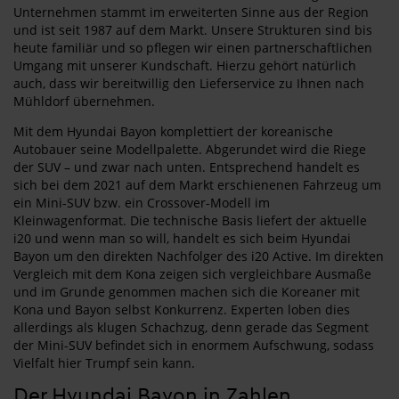
Unternehmen stammt im erweiterten Sinne aus der Region
und ist seit 1987 auf dem Markt. Unsere Strukturen sind bis
heute familiär und so pflegen wir einen partnerschaftlichen
Umgang mit unserer Kundschaft. Hierzu gehört natürlich
auch, dass wir bereitwillig den Lieferservice zu Ihnen nach
Mühldorf übernehmen.
Mit dem Hyundai Bayon komplettiert der koreanische
Autobauer seine Modellpalette. Abgerundet wird die Riege
der SUV – und zwar nach unten. Entsprechend handelt es
sich bei dem 2021 auf dem Markt erschienenen Fahrzeug um
ein Mini-SUV bzw. ein Crossover-Modell im
Kleinwagenformat. Die technische Basis liefert der aktuelle
i20 und wenn man so will, handelt es sich beim Hyundai
Bayon um den direkten Nachfolger des i20 Active. Im direkten
Vergleich mit dem Kona zeigen sich vergleichbare Ausmaße
und im Grunde genommen machen sich die Koreaner mit
Kona und Bayon selbst Konkurrenz. Experten loben dies
allerdings als klugen Schachzug, denn gerade das Segment
der Mini-SUV befindet sich in enormem Aufschwung, sodass
Vielfalt hier Trumpf sein kann.
Der Hyundai Bayon in Zahlen