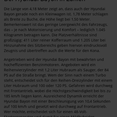
Die Länge von 4,18 Meter zeigt an, dass auch der Hyundai
Bayon gerade noch ein Kleinwagen ist. 1,78 Meter schlagen
als Breite zu Buche, die Höhe liegt bei 1,50 Meter.
Bemerkenswert ist das geringe Leergewicht des Fahrzeugs,
das – je nach Motorisierung und Komfort – lediglich 1.045
Kilogramm betragen kann. Die Platzverhältnisse sind
großzügig: 411 Liter reiner Kofferraum und 1.205 Liter bei
Hinzunahme des Sitzbereichs geben hiervon eindrucksvoll
Zeugnis und übertreffen auch die Werte für den Kona.
Angetrieben wird der Hyundai Bayon mit bewährten und
hocheffizienten Benzinmotoren. Angeboten wird ein
Reihenvierzylinder mit 1,2 Liter Hubraum als Sauger, der 84
PS auf die Straße bringt. Wem der Sinn nach einem Turbo
steht, entscheidet sich für den Reihen-Dreizylinder mit einem
Liter Hubraum und 100 oder 120 PS. Gefahren wird durchweg
mit Frontantrieb, wobei die Höchstgeschwindigkeit bei bis zu
185 km/h liegen kann. Ausreichend Dynamik erreicht der
Hyundai Bayon mit einer Beschleunigung von 10,4 Sekunden
auf 100 km/h und gesetzt wird durchweg auf Frontantrieb.
Wer möchte, entscheidet sich für einen 48-Volt-
Startergenerator und damit für einen Mildhybriden.