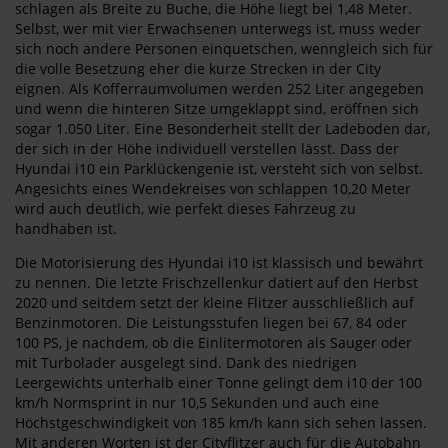
schlagen als Breite zu Buche, die Höhe liegt bei 1,48 Meter.
Selbst, wer mit vier Erwachsenen unterwegs ist, muss weder
sich noch andere Personen einquetschen, wenngleich sich für
die volle Besetzung eher die kurze Strecken in der City
eignen. Als Kofferraumvolumen werden 252 Liter angegeben
und wenn die hinteren Sitze umgeklappt sind, eröffnen sich
sogar 1.050 Liter. Eine Besonderheit stellt der Ladeboden dar,
der sich in der Höhe individuell verstellen lässt. Dass der
Hyundai i10 ein Parklückengenie ist, versteht sich von selbst.
Angesichts eines Wendekreises von schlappen 10,20 Meter
wird auch deutlich, wie perfekt dieses Fahrzeug zu
handhaben ist.
Die Motorisierung des Hyundai i10 ist klassisch und bewährt
zu nennen. Die letzte Frischzellenkur datiert auf den Herbst
2020 und seitdem setzt der kleine Flitzer ausschließlich auf
Benzinmotoren. Die Leistungsstufen liegen bei 67, 84 oder
100 PS, je nachdem, ob die Einlitermotoren als Sauger oder
mit Turbolader ausgelegt sind. Dank des niedrigen
Leergewichts unterhalb einer Tonne gelingt dem i10 der 100
km/h Normsprint in nur 10,5 Sekunden und auch eine
Höchstgeschwindigkeit von 185 km/h kann sich sehen lassen.
Mit anderen Worten ist der Cityflitzer auch für die Autobahn