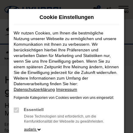
Zum
0
MENÜ
Hauptinhalt
Cookie Einstellungen
springen
Wir nutzen Cookies, um Ihnen die bestmögliche
Nutzung unserer Webseite zu ermöglichen und unsere
Kommunikation mit Ihnen zu verbessern. Wir
berücksichtigen hierbei Ihre Präferenzen und
Startseite
Moosburg
Hyundai
Hyundai i10 in Moosburg günstig
verarbeiten Daten für Marketing und Statistiken nur,
kaufen
wenn Sie uns Ihre Einwilligung geben. Wenn Sie zu
einem späteren Zeitpunkt Ihre Meinung ändern, können
Sie die Einwilligung jederzeit für die Zukunft widerrufen.
Hyundai i10 in Moosburg
Weitere Informationen zum Umfang der
Datenverarbeitung finden Sie hier:
günstig kaufen
Datenschutzerklärung
Impressum
Folgende Kategorien von Cookies werden von uns eingesetzt:
Hyundai i10 – unsere Idee für
Essentiell
Moosburg
Diese Technologien sind erforderlich, um die
Kernfunktionalität der Webseite zu gewährleisten.
Entscheiden Sie sich für einen Hyundai i10 und Sie fahren
fortan bestens motorisiert durch Moosburg. Wir verstehen
audaris