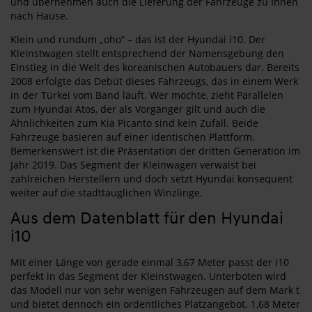
und übernehmen auch die Lieferung der Fahrzeuge zu Ihnen
nach Hause.
Klein und rundum „oho“ – das ist der Hyundai i10. Der
Kleinstwagen stellt entsprechend der Namensgebung den
Einstieg in die Welt des koreanischen Autobauers dar. Bereits
2008 erfolgte das Debüt dieses Fahrzeugs, das in einem Werk
in der Türkei vom Band läuft. Wer möchte, zieht Parallelen
zum Hyundai Atos, der als Vorgänger gilt und auch die
Ähnlichkeiten zum Kia Picanto sind kein Zufall. Beide
Fahrzeuge basieren auf einer identischen Plattform.
Bemerkenswert ist die Präsentation der dritten Generation im
Jahr 2019. Das Segment der Kleinwagen verwaist bei
zahlreichen Herstellern und doch setzt Hyundai konsequent
weiter auf die stadttauglichen Winzlinge.
Aus dem Datenblatt für den Hyundai
i10
Mit einer Länge von gerade einmal 3,67 Meter passt der i10
perfekt in das Segment der Kleinstwagen. Unterboten wird
das Modell nur von sehr wenigen Fahrzeugen auf dem Mark t
und bietet dennoch ein ordentliches Platzangebot. 1,68 Meter