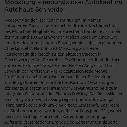
Moosburg – reibungsloser Autokauf im
Autohaus Schneider
Moosburg an der Isar liegt nicht nur am im Namen
enthaltenen Fluss, sondern auch in direkter Nachbarschaft
des Münchner Flughafens. Entsprechend handelt es sich bei
der nur rund 19.000 Einwohner großen Stadt um einen Ort
inmitten des unmittelbaren Einzugsgebiets, des so genannten
„Speckgürtels“. Natürlich ist Moosburg auch eine
Pendlerstadt, die jedoch zu den ältesten Städten in
Oberbayern gehört. Besondere Erwähnung verdient die Lage
auf einer Halbinsel zwischen den Flüssen Amper und Isar.
Schon in der römischen Antike existierten jede Menge
Straßen und auch Überreste steinzeitlicher Besiedelung
wurden gefunden. In schriftlicher Form wird Moosburg an
der Isar zum ersten Mal im Jahr 770 erwähnt und bald zum
integralen Bestandteil des Bistums Freising. Das Reichskloster
Moosburg wurde von Freising regiert und nur für wenige
Jahre handelte es sich um eine eigene Grafschaft. Das Recht,
als Stadt genannt zu werden, datiert auf das Jahr 1331, wobei
hiermit allerdings kaum mehr Bedeutung einherging.
Aufgrund verschiedener Brände und Zerstörungen dauerte