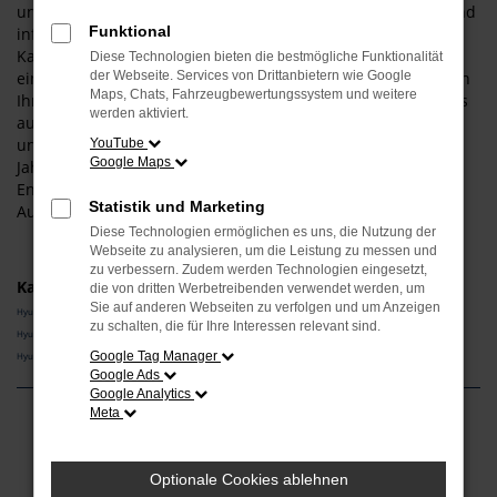
uns als Experten für diesen Hersteller und dieses Modell und
Funktional
informieren Sie gern über die vielen Vorteile, die aus einem
Kauf resultieren. Gerne lassen wir Sie bei uns vor Ort
Diese Technologien bieten die bestmögliche Funktionalität
einsteigen – der Weg aus Moosburg ist nicht weit. Wir bieten
der Webseite. Services von Drittanbietern wie Google
Maps, Chats, Fahrzeugbewertungssystem und weitere
Ihnen den Hyundai i10 sowohl als klassischen Neuwagen als
werden aktiviert.
auch als Tageszulassung. Darüber hinaus erhalten Sie bei
uns auch gebrauchte Fahrzeuge, gerne auch in Form eines
YouTube
Google Maps
Jahreswagens und damit eines jungen Gebrauchten.
Entdecken Sie die vielen Möglichkeiten, die Ihnen das
Statistik und Marketing
Autohaus Schneider bietet.
Diese Technologien ermöglichen es uns, die Nutzung der
Webseite zu analysieren, um die Leistung zu messen und
zu verbessern. Zudem werden Technologien eingesetzt,
Kategorie
die von dritten Werbetreibenden verwendet werden, um
Sie auf anderen Webseiten zu verfolgen und um Anzeigen
Hyundai i10 Vorführwagen Moosburg
zu schalten, die für Ihre Interessen relevant sind.
Hyundai i10 Tageszulassung Moosburg
Google Tag Manager
Hyundai i10 Gebrauchtwagen Moosburg
Google Ads
Google Analytics
Meta
Fehler: Network Error
Optionale Cookies ablehnen
Beim Laden ist ein Fehler aufgetreten.