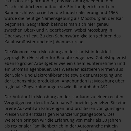
es bis ins 19. Jahrhundert, das Moosburg wieder in den
Geschichtsbüchern auftauchte. Ein Landgericht und ein
Bahnanschluss forcierten die Industrialisierung und 1965
wurde die heutige Namensgebung als Moosburg an der Isar
begonnen. Geografisch befindet man sich hier genau
zwischen Ober- und Niederbayern, wobei Moosburg in
Oberbayern liegt. Zu den Sehenswürdigkeiten gehören das
Katalusmünster und die Johanneskirche.
Die Ökonomie von Moosburg an der Isar ist industriell
geprägt. Ein Hersteller für Baufahrzeuge bzw. Gabelstapler ist
ebenso großer Arbeitgeber wie ein Chemieunternehmen und
ein Stromanlagenbauer. Des Weiteren existieren Firmen aus
der Solar- und Elektronikbranche sowie der Entsorgung und
der Lebensmittelproduktion. Angebunden ist Moosburg über
regionale Zugverbindungen sowie die Autobahn A92.
Der Autokauf in Moosburg an der Isar kann zu einem echten
Vergnügen werden. Im Autohaus Schneider genießen Sie eine
breite Auswahl an Fahrzeugen und profitieren von günstigen
Preisen und erstklassigen Finanzierungsangeboten. Des
Weiteren bringen wir die Erfahrung von mehr als 30 Jahren
als regionaler Familienbetrieb in der Autobranche mit ein