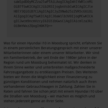
saW1pdD0yMCZza2lwPTAiLAogICAgImhlYWRlcnMi
OiB7fSwKICAgICJib2R5IjogbnVsbCwKICAgICJle
HBlY3QiOiB7CiAgICAgICJyZXNwb25zZVR5cGUiOi
AiIgogICAgfSwKICAgICJ0aW1lb3V0IjogMCwKICA
gICJwcm9ncmVzcyI6IG51bGwsCiAgICAicmlza3ki
OiBmYWxzZQogIH0KfQ==
Was für einen Hyundai i10 in Moosburg spricht, erfahren Sie
in einem persönlichen Beratungsgespräch mit einer unserer
Mitarbeiterinnen oder einem unserer Mitarbeiter. Wir sind
ein Familienbetrieb, der seit Ende der 1980er Jahre in der
Region rund um Moosburg beheimatet ist. Wir denken in
Ihrem Sinne weiter und unterbreiten maßgeschneiderte
Fahrzeugangebote zu erstklassigen Preisen. Des Weiteren
bieten wir Ihnen die Möglichkeit einer Finanzierung zu
günstigen Konditionen und nehmen natürlich auch Ihren
vorhandenen Gebrauchtwagen in Zahlung. Zahlen Sie in
Raten und fahren Sie schon jetzt mit einem Hyundai i10 über
die Straßen von Moosburg – wir machen es möglich und
stehen jederzeit gerne an Ihrer Seite.