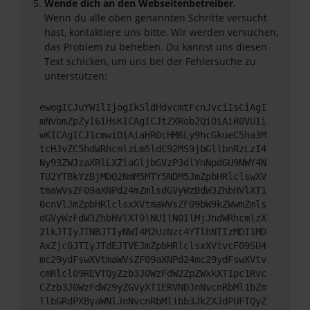
Wende dich an den Webseitenbetreiber.
Wenn du alle oben genannten Schritte versucht
hast, kontaktiere uns bitte. Wir werden versuchen,
das Problem zu beheben. Du kannst uns diesen
Text schicken, um uns bei der Fehlersuche zu
unterstützen:
ewogICJuYW1lIjogIk5ldHdvcmtFcnJvciIsCiAgI
mNvbmZpZyI6IHsKICAgICJtZXRob2QiOiAiR0VUIi
wKICAgICJ1cmwiOiAiaHR0cHM6Ly9hcGkueC5ha3M
tcHJvZC5hdWRhcmlzLm5ldC92MS9jbGllbnRzLzI4
Ny93ZWJzaXRlLXZlaGljbGVzP3dlYnNpdGU9NWY4N
TU2YTBkYzBjMDQ2NmM5MTY5NDM5JmZpbHRlclswXV
tmaWVsZF09aXNPd24mZmlsdGVyWzBdW3ZhbHVlXT1
0cnVlJmZpbHRlclsxXVtmaWVsZF09bW9kZWwmZmls
dGVyWzFdW3ZhbHVlXT0lNUIlN0IlMjJhdWRhcmlzX
2lkJTIyJTNBJTIyNWI4M2UzNzc4YTlhNTIzMDI1MD
AxZjc0JTIyJTdEJTVEJmZpbHRlclsxXVtvcF09SU4
mc29ydFswXVtmaWVsZF09aXNPd24mc29ydFswXVtv
cmRlcl09REVTQyZzb3J0WzFdW2ZpZWxkXT1pc1Rvc
CZzb3J0WzFdW29yZGVyXT1ERVNDJnNvcnRbMl1bZm
llbGRdPXByaWNlJnNvcnRbMl1bb3JkZXJdPUFTQyZ