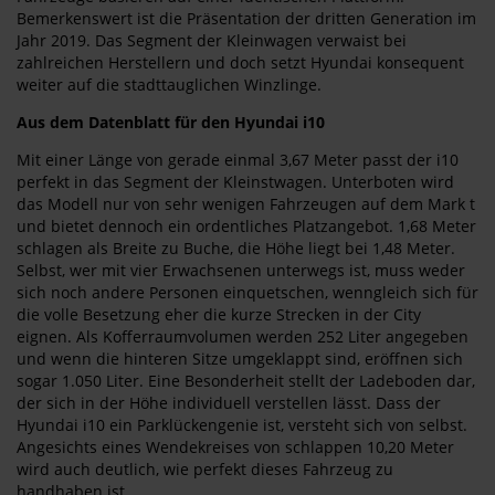
Bemerkenswert ist die Präsentation der dritten Generation im
Jahr 2019. Das Segment der Kleinwagen verwaist bei
zahlreichen Herstellern und doch setzt Hyundai konsequent
weiter auf die stadttauglichen Winzlinge.
Aus dem Datenblatt für den Hyundai i10
Mit einer Länge von gerade einmal 3,67 Meter passt der i10
perfekt in das Segment der Kleinstwagen. Unterboten wird
das Modell nur von sehr wenigen Fahrzeugen auf dem Mark t
und bietet dennoch ein ordentliches Platzangebot. 1,68 Meter
schlagen als Breite zu Buche, die Höhe liegt bei 1,48 Meter.
Selbst, wer mit vier Erwachsenen unterwegs ist, muss weder
sich noch andere Personen einquetschen, wenngleich sich für
die volle Besetzung eher die kurze Strecken in der City
eignen. Als Kofferraumvolumen werden 252 Liter angegeben
und wenn die hinteren Sitze umgeklappt sind, eröffnen sich
sogar 1.050 Liter. Eine Besonderheit stellt der Ladeboden dar,
der sich in der Höhe individuell verstellen lässt. Dass der
Hyundai i10 ein Parklückengenie ist, versteht sich von selbst.
Angesichts eines Wendekreises von schlappen 10,20 Meter
wird auch deutlich, wie perfekt dieses Fahrzeug zu
handhaben ist.