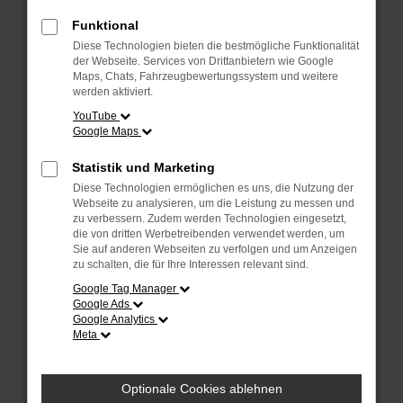
Fehler: Network Error
Funktional
Diese Technologien bieten die bestmögliche Funktionalität
Beim Laden ist ein Fehler aufgetreten.
der Webseite. Services von Drittanbietern wie Google
Hier sind ein paar Tipps, die dir helfen können:
Maps, Chats, Fahrzeugbewertungssystem und weitere
werden aktiviert.
Überprüfe deine Firewall und deine
YouTube
Internetverbindung.
Google Maps
Laden andere Webseiten, zum Beispiel deine
Suchmaschine?
Statistik und Marketing
Prüfe deine Browsererweiterungen.
Diese Technologien ermöglichen es uns, die Nutzung der
Manche Erweiterungen, wie Werbeblocker, können
Webseite zu analysieren, um die Leistung zu messen und
das Laden bestimmter Seiten verhindern.
zu verbessern. Zudem werden Technologien eingesetzt,
die von dritten Werbetreibenden verwendet werden, um
Funktioniert die Seite in einem anderen Browser
Sie auf anderen Webseiten zu verfolgen und um Anzeigen
oder in einem privaten Fenster?
zu schalten, die für Ihre Interessen relevant sind.
Starte dein Gerät neu.
Google Tag Manager
Das kann manchmal helfen, vorübergehende
Google Ads
Probleme zu beheben.
Google Analytics
Meta
Stelle sicher, dass dein Browser und dein
Betriebssystem auf dem neuesten Stand sind.
Veraltete Software birgt nicht nur ein
Optionale Cookies ablehnen