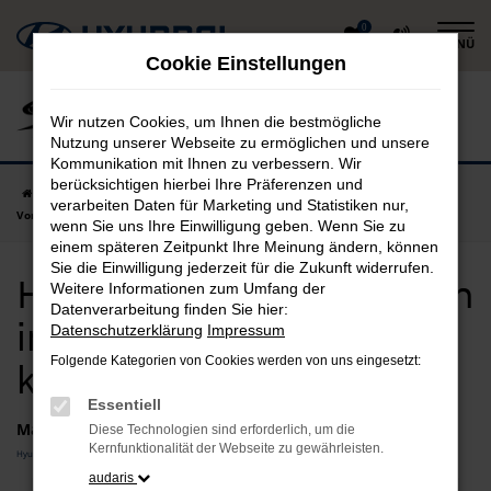
Zum
0
MENÜ
Hauptinhalt
Cookie Einstellungen
springen
Wir nutzen Cookies, um Ihnen die bestmögliche
Nutzung unserer Webseite zu ermöglichen und unsere
Kommunikation mit Ihnen zu verbessern. Wir
berücksichtigen hierbei Ihre Präferenzen und
Startseite
Moosburg
Hyundai
Hyundai i10
Hyundai i10
verarbeiten Daten für Marketing und Statistiken nur,
Vorführwagen in Moosburg günstig kaufen
wenn Sie uns Ihre Einwilligung geben. Wenn Sie zu
einem späteren Zeitpunkt Ihre Meinung ändern, können
Sie die Einwilligung jederzeit für die Zukunft widerrufen.
Hyundai i10 Vorführwagen
Weitere Informationen zum Umfang der
Datenverarbeitung finden Sie hier:
in Moosburg günstig
Datenschutzerklärung
Impressum
Folgende Kategorien von Cookies werden von uns eingesetzt:
kaufen
Essentiell
Marken
Diese Technologien sind erforderlich, um die
Kernfunktionalität der Webseite zu gewährleisten.
Hyundai
audaris