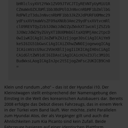
bHRlclsyXVt2YWx1ZV09JTVCJTIyREVNTyUyMiU1R
CZmaWx0ZXJbMl1bb3BdPUlOJnNvcnRbMF1bZmllbG
RdPWlzT3duJnNvcnRbMF1bb3JkZXJdPURFU0Mmc29
ydFsxXVtmaWVsZF09aXNUb3Amc29ydFsxXVtvcmRl
cl09REVTQyZzb3J0WzJdW2ZpZWxkXT1wcmljZSZzb
3J0WzJdW29yZGVyXT1BU0MmbGltaXQ9MjAmc2tpcD
0wIiwKICAgICJoZWFkZXJzIjoge30sCiAgICAiYm9
keSI6IG51bGwsCiAgICAiZXhwZWN0IjogewogICAg
ICAicmVzcG9uc2VUeXBlIjogIiIKICAgIH0sCiAgI
CAidGltZW91dCI6IDAsCiAgICAicHJvZ3Jlc3MiOi
BudWxsLAogICAgInJpc2t5IjogZmFsc2UKICB9Cn0
=
Klein und rundum „oho“ – das ist der Hyundai i10. Der
Kleinstwagen stellt entsprechend der Namensgebung den
Einstieg in die Welt des koreanischen Autobauers dar. Bereits
2008 erfolgte das Debüt dieses Fahrzeugs, das in einem Werk
in der Türkei vom Band läuft. Wer möchte, zieht Parallelen
zum Hyundai Atos, der als Vorgänger gilt und auch die
Ähnlichkeiten zum Kia Picanto sind kein Zufall. Beide
Fahrzeuge basieren auf einer identischen Plattform.