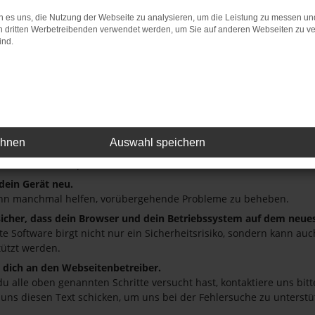
 es uns, die Nutzung der Webseite zu analysieren, um die Leistung zu messen u
: Network Error
on dritten Werbetreibenden verwendet werden, um Sie auf anderen Webseiten zu ve
ind.
 ist ein Fehler aufgetreten.
ein paar Tipps, die dir helfen können:
üfe deine Firewall und deine Internetverbindung.
andere Webseiten, zum Beispiel deine Suchmaschine?
deine Browsererweiterungen.
ehnen
Auswahl speichern
 Erweiterungen, wie Werbeblocker, können das Laden bestimmter S
r oder in einem privaten Fenster?
 dein Gerät neu.
nn manchmal helfen, vorübergehende Probleme zu beheben.
 sicher, dass dein Browser und dein Betriebssystem auf dem neue
ete Software birgt nicht nur ein Sicherheitsrisiko, sondern kann a
tützt werden.
dich an den Webseitenbetreiber.
u alle oben genannten Schritte versucht hast, kontaktiere uns bi
 uns diesen Text schicken, um uns bei der Fehlersuche zu unterstü