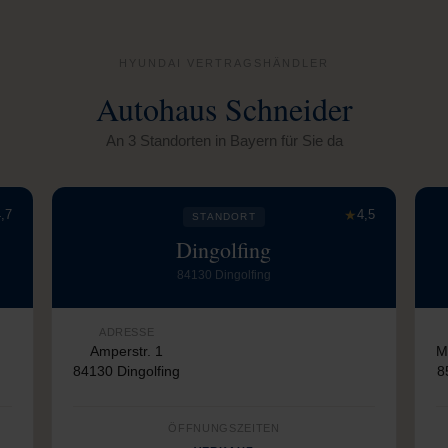
HYUNDAI VERTRAGSHÄNDLER
Autohaus Schneider
An 3 Standorten in Bayern für Sie da
,7
★
4,5
STANDORT
Dingolfing
84130 Dingolfing
ADRESSE
Amperstr. 1
M
84130 Dingolfing
8
ÖFFNUNGSZEITEN