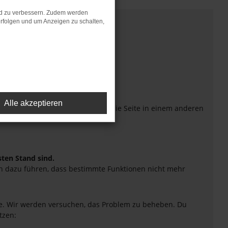
nd zu verbessern. Zudem werden
rfolgen und um Anzeigen zu schalten,
Alle akzeptieren
eiten verhindern. Funktioniert die Seite in einem anderen
sten Stand sind.
uch dazu führen, dass bestimmte Funktionen nicht mehr
tte. Wir werden versuchen, das Problem zu beheben. Du
tzen: