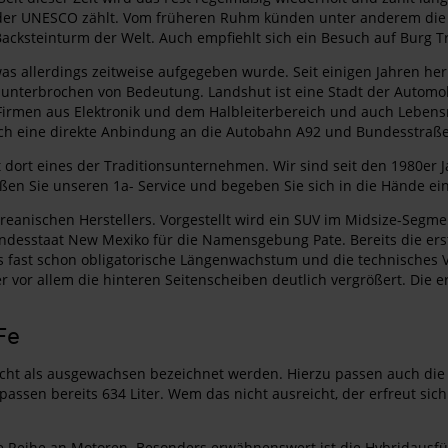
be der UNESCO zählt. Vom früheren Ruhm künden unter anderem die
acksteinturm der Welt. Auch empfiehlt sich ein Besuch auf Burg 
was allerdings zeitweise aufgegeben wurde. Seit einigen Jahren he
 ununterbrochen von Bedeutung. Landshut ist eine Stadt der Automo
 Firmen aus Elektronik und dem Halbleiterbereich und auch Lebens
ch eine direkte Anbindung an die Autobahn A92 und Bundesstraß
st dort eines der Traditionsunternehmen. Wir sind seit den 1980
eßen Sie unseren 1a- Service und begeben Sie sich in die Hände ei
oreanischen Herstellers. Vorgestellt wird ein SUV im Midsize-Segme
ndesstaat New Mexiko für die Namensgebung Pate. Bereits die erst
 das fast schon obligatorische Längenwachstum und die technisches 
or allem die hinteren Seitenscheiben deutlich vergrößert. Die er
Fe
cht als ausgewachsen bezeichnet werden. Hierzu passen auch die W
m passen bereits 634 Liter. Wem das nicht ausreicht, der erfreut 
e Reihe an Motoren. Besonders erwähnenswert ist die Hybridausfü