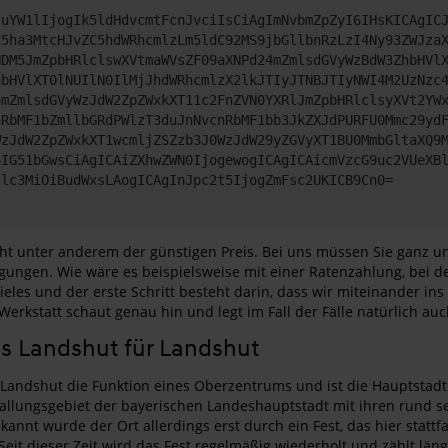
JuYW1lIjogIk5ldHdvcmtFcnJvciIsCiAgImNvbmZpZyI6IHsKICAgIC
C5ha3MtcHJvZC5hdWRhcmlzLm5ldC92MS9jbGllbnRzLzI4Ny93ZWJza
NDM5JmZpbHRlclswXVtmaWVsZF09aXNPd24mZmlsdGVyWzBdW3ZhbHVl
hbHVlXT0lNUIlN0IlMjJhdWRhcmlzX2lkJTIyJTNBJTIyNWI4M2UzNzc
4mZmlsdGVyWzJdW2ZpZWxkXT11c2FnZVN0YXRlJmZpbHRlclsyXVt2YW
nRbMF1bZmllbGRdPWlzT3duJnNvcnRbMF1bb3JkZXJdPURFU0Mmc29yd
WzJdW2ZpZWxkXT1wcmljZSZzb3J0WzJdW29yZGVyXT1BU0MmbGltaXQ9
6IG51bGwsCiAgICAiZXhwZWN0IjogewogICAgICAicmVzcG9uc2VUeXB
Jlc3MiOiBudWxsLAogICAgInJpc2t5IjogZmFsc2UKICB9Cn0=
unter anderem der günstigen Preis. Bei uns müssen Sie ganz und g
igungen. Wie wäre es beispielsweise mit einer Ratenzahlung, bei 
eles und der erste Schritt besteht darin, dass wir miteinander i
kstatt schaut genau hin und legt im Fall der Fälle natürlich auch
us Landshut für Landshut
et Landshut die Funktion eines Oberzentrums und ist die Hauptsta
lungsgebiet der bayerischen Landeshauptstadt mit ihren rund sec
kannt wurde der Ort allerdings erst durch ein Fest, das hier stat
 Seit dieser Zeit wird das Fest regelmäßig wiederholt und zählt 