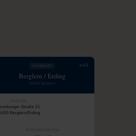
★
4,6
STANDORT
Berglern / Erding
85459 Berglern
ADRESSE
oosburger Straße 21
5459 Berglern/Erding
ÖFFNUNGSZEITEN