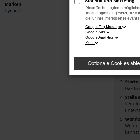
Statistik und Marketing
Marken
Diese Technologien ermöglichen
Hyundai
Fehler
Technologien eingesetzt, die v
die für Ihre Interessen relevant s
Beim Laden
Google Tag Manager
Google Ads
Hier sind 
Google Analytics
Meta
Überpr
Laden 
Prüfe 
Optionale Cookies abl
Manche
Browse
Starte
Das ka
Stelle
Veralt
unters
Wende 
Wenn d
kannst