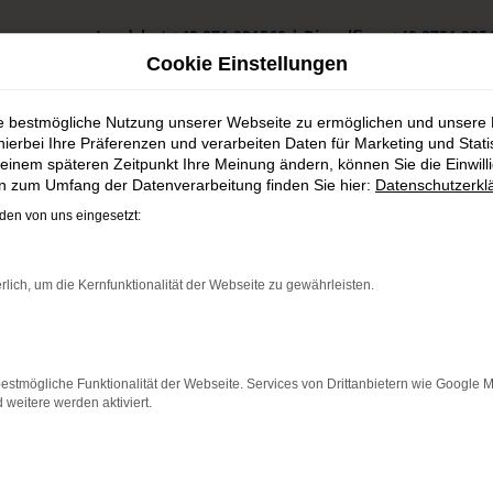
Landshut
+49 871 931560
|
Dingolfing
+49 8731 325
Cookie Einstellungen
ie bestmögliche Nutzung unserer Webseite zu ermöglichen und unsere
hierbei Ihre Präferenzen und verarbeiten Daten für Marketing und Stati
einem späteren Zeitpunkt Ihre Meinung ändern, können Sie die Einwillig
en zum Umfang der Datenverarbeitung finden Sie hier:
Datenschutzerkl
gebraucht in Landshut günstig kaufen
en von uns eingesetzt:
t in Landshut günstig kauf
rlich, um die Kernfunktionalität der Webseite zu gewährleisten.
 sicherer Autokauf für Landshut
ndshut unterwegs sein möchten, empfehlen wir Ihnen einen Hyund
estmögliche Funktionalität der Webseite. Services von Drittanbietern wie Google 
in der aktuellen Modellgeneration als auch in älteren Auflagen pu
eitere werden aktiviert.
und einer tiefen Verankerung in Landshut und Umgebung sind wir g
und halten oftmals gleich mehrere Modelle für Sie auf Lager.