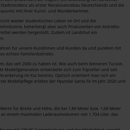
 Stadtresidenz als erster Renaissancebau Deutschlands und die
Trausnitz mit ihrer Kunst- und Wunderkammer.
rrscht wieder studentischen Leben im Ort und die
bilindustrie, beherbergt aber auch Produzenten von Antriebs-
mittel werden hergestellt. Zudem ist Landshut ein
en.
er Jahren für unsere Kundinnen und Kunden da und punkten mit
nes echten Familienbetriebs.
nt, das seit 2000 zu haben ist. Wie auch beim kleineren Tucson,
e Modellgeneration entwickelte sich zum Topseller und seit
Verankerung im Kia Sorento. Optisch orientiert man sich am
ste Modellpflege erlebte der Hyundai Santa Fe im Jahr 2020 und
erte für Breite und Höhe, die bei 1,89 Meter bzw. 1,68 Meter
sich an einem maximalen Laderaumvolumen von 1.704 Liter, das
hrung mit 230 PS Systemleistung und der Möglichkeit, sowohl