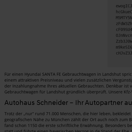
ewogIC
hcGkue
M5MTY5
zFdW3Z
cF09SU
OJnNvc
Zzb3J0
m9keSI
cHJvZ3
Für einen Hyundai SANTA FE Gebrauchtwagen in Landshut spricht 
einem attraktiven Preisniveau und vielen zusätzlichen Vergünst
der Inzahlungnahme Ihres aktuellen Gebrauchten. Denkbar ist vi
Gebrauchtwagen für Landshut gründlich überprüft. Unsere Kfz-Wer
Autohaus Schneider – Ihr Autopartner a
Trotz der „nur“ rund 71.000 Menschen, die hier leben, bekleid
geografischen Nähe zu München zählt der Ort auch noch zum Bal
fand schon 1150 die erste schriftliche Erwähnung. Besonders be
statt und führte einen bayerischen Herzog in de Stand der Ehe.