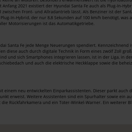
it Anfang 2021 existiert der Hyundai Santa Fe auch als Plug-In-Hybr
hl zwischen Front- und Allradantrieb lässt. Als Benziner ist der Sa
 Plug-In-Hybrid, der nur 8,8 Sekunden auf 100 km/h benötigt, was
ler Motorisierungen ist das Automatikgetriebe.
i Santa Fe jede Menge Neuerungen spendiert. Kennzeichnend ist d
n diese auch durch digitale Technik in Form eines zwölf Zoll groß
d und sich Smartphones integrieren lassen, ist in der Liga, in der
schiebedach und auch die elektrische Heckklappe sowie die beheizte
it einem neu entwickelten Einparkassistenten. Dieser parkt auch d
unkt erweist. Weitere Assistenten sind ein Spurhalter sowie ein 
die Rückfahrkamera und ein Toter-Winkel-Warner. Ein weiterer Blic