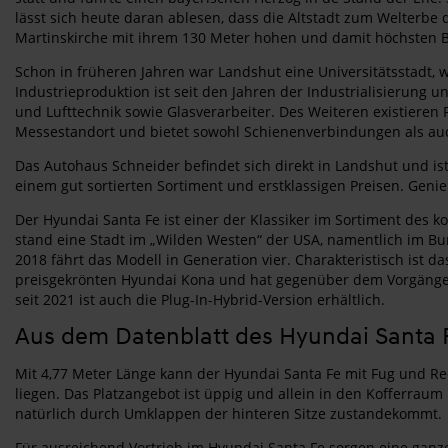
lässt sich heute daran ablesen, dass die Altstadt zum Welter
Martinskirche mit ihrem 130 Meter hohen und damit höchsten B
Schon in früheren Jahren war Landshut eine Universitätsstadt, 
Industrieproduktion ist seit den Jahren der Industrialisierung
und Lufttechnik sowie Glasverarbeiter. Des Weiteren existieren
Messestandort und bietet sowohl Schienenverbindungen als au
Das Autohaus Schneider befindet sich direkt in Landshut und i
einem gut sortierten Sortiment und erstklassigen Preisen. Geni
Der Hyundai Santa Fe ist einer der Klassiker im Sortiment des k
stand eine Stadt im „Wilden Westen“ der USA, namentlich im Bu
2018 fährt das Modell in Generation vier. Charakteristisch ist
preisgekrönten Hyundai Kona und hat gegenüber dem Vorgänger v
seit 2021 ist auch die Plug-In-Hybrid-Version erhältlich.
Aus dem Datenblatt des Hyundai Santa 
Mit 4,77 Meter Länge kann der Hyundai Santa Fe mit Fug und Re
liegen. Das Platzangebot ist üppig und allein in den Kofferrau
natürlich durch Umklappen der hinteren Sitze zustandekommt.
Für ausreichend Vortrieb im Hyundai Santa Fe sorgen eine ganz