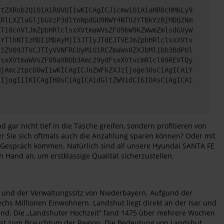
JtZXRob2QiOiAiR0VUIiwKICAgICJ1cmwiOiAiaHR0cHM6Ly9
XRlLXZlaGljbGVzP3dlYnNpdGU9NWY4NTU2YTBkYzBjMDQ2Nm
XT10cnVlJmZpbHRlclsxXVtmaWVsZF09bW9kZWwmZmlsdGVyW
4YTlhNTIzMDI1MDAyMjI3JTIyJTdEJTVEJmZpbHRlclsxXVtv
x1ZV09JTVCJTIyVVNFRCUyMiU1RCZmaWx0ZXJbMl1bb3BdPUl
FsxXVtmaWVsZF09aXNUb3Amc29ydFsxXVtvcmRlcl09REVTQy
MjAmc2tpcD0wIiwKICAgICJoZWFkZXJzIjoge30sCiAgICAiY
lIjogIiIKICAgIH0sCiAgICAidGltZW91dCI6IDAsCiAgICAi
ar nicht tief in die Tasche greifen, sondern profitieren von
der Sie sich oftmals auch die Anzahlung sparen können? Oder mit
ns Gespräch kommen. Natürlich sind all unsere Hyundai SANTA FE
 Hand an, um erstklassige Qualität sicherzustellen.
dt und der Verwaltungssitz von Niederbayern. Aufgund der
hs Millionen Einwohnern. Landshut liegt direkt an der Isar und
tfand. Die „Landshuter Hochzeit“ fand 1475 über mehrere Wochen
längst zum Brauchtum der Region. Die Bedeutung von Landshut