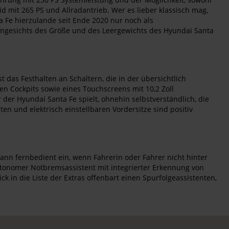
id mit 265 PS und Allradantrieb. Wer es lieber klassisch mag,
nta Fe hierzulande seit Ende 2020 nur noch als
 angesichts des Größe und des Leergewichts des Hyundai Santa
as Festhalten an Schaltern, die in der übersichtlich
en Cockpits sowie eines Touchscreens mit 10,2 Zoll
 der Hyundai Santa Fe spielt, ohnehin selbstverständlich, die
n und elektrisch einstellbaren Vordersitze sind positiv
ann fernbedient ein, wenn Fahrerin oder Fahrer nicht hinter
autonomer Notbremsassistent mit integrierter Erkennung von
k in die Liste der Extras offenbart einen Spurfolgeassistenten,