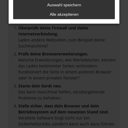
Fehler: Network Error
Auswahl speichern
Beim Laden ist ein Fehler aufgetreten.
Alle akzeptieren
Hier sind ein paar Tipps, die dir helfen können:
Überprüfe deine Firewall und deine
Internetverbindung.
Laden andere Webseiten, zum Beispiel deine
Suchmaschine?
Prüfe deine Browsererweiterungen.
Manche Erweiterungen, wie Werbeblocker, können
das Laden bestimmter Seiten verhindern.
Funktioniert die Seite in einem anderen Browser
oder in einem privaten Fenster?
Starte dein Gerät neu.
Das kann manchmal helfen, vorübergehende
Probleme zu beheben.
Stelle sicher, dass dein Browser und dein
Betriebssystem auf dem neuesten Stand sind.
Veraltete Software birgt nicht nur ein
Sicherheitsrisiko, sondern kann auch dazu führen,