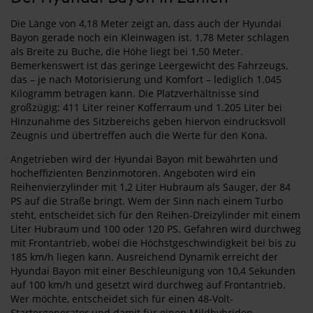
Die Länge von 4,18 Meter zeigt an, dass auch der Hyundai
Bayon gerade noch ein Kleinwagen ist. 1,78 Meter schlagen
als Breite zu Buche, die Höhe liegt bei 1,50 Meter.
Bemerkenswert ist das geringe Leergewicht des Fahrzeugs,
das – je nach Motorisierung und Komfort – lediglich 1.045
Kilogramm betragen kann. Die Platzverhältnisse sind
großzügig: 411 Liter reiner Kofferraum und 1.205 Liter bei
Hinzunahme des Sitzbereichs geben hiervon eindrucksvoll
Zeugnis und übertreffen auch die Werte für den Kona.
Angetrieben wird der Hyundai Bayon mit bewährten und
hocheffizienten Benzinmotoren. Angeboten wird ein
Reihenvierzylinder mit 1,2 Liter Hubraum als Sauger, der 84
PS auf die Straße bringt. Wem der Sinn nach einem Turbo
steht, entscheidet sich für den Reihen-Dreizylinder mit einem
Liter Hubraum und 100 oder 120 PS. Gefahren wird durchweg
mit Frontantrieb, wobei die Höchstgeschwindigkeit bei bis zu
185 km/h liegen kann. Ausreichend Dynamik erreicht der
Hyundai Bayon mit einer Beschleunigung von 10,4 Sekunden
auf 100 km/h und gesetzt wird durchweg auf Frontantrieb.
Wer möchte, entscheidet sich für einen 48-Volt-
Startergenerator und damit für einen Mildhybriden.