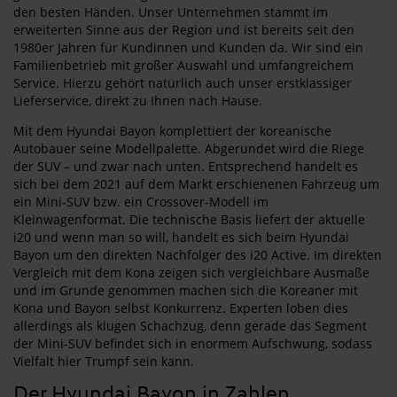
den besten Händen. Unser Unternehmen stammt im
erweiterten Sinne aus der Region und ist bereits seit den
1980er Jahren für Kundinnen und Kunden da. Wir sind ein
Familienbetrieb mit großer Auswahl und umfangreichem
Service. Hierzu gehört natürlich auch unser erstklassiger
Lieferservice, direkt zu Ihnen nach Hause.
Mit dem Hyundai Bayon komplettiert der koreanische
Autobauer seine Modellpalette. Abgerundet wird die Riege
der SUV – und zwar nach unten. Entsprechend handelt es
sich bei dem 2021 auf dem Markt erschienenen Fahrzeug um
ein Mini-SUV bzw. ein Crossover-Modell im
Kleinwagenformat. Die technische Basis liefert der aktuelle
i20 und wenn man so will, handelt es sich beim Hyundai
Bayon um den direkten Nachfolger des i20 Active. Im direkten
Vergleich mit dem Kona zeigen sich vergleichbare Ausmaße
und im Grunde genommen machen sich die Koreaner mit
Kona und Bayon selbst Konkurrenz. Experten loben dies
allerdings als klugen Schachzug, denn gerade das Segment
der Mini-SUV befindet sich in enormem Aufschwung, sodass
Vielfalt hier Trumpf sein kann.
Der Hyundai Bayon in Zahlen