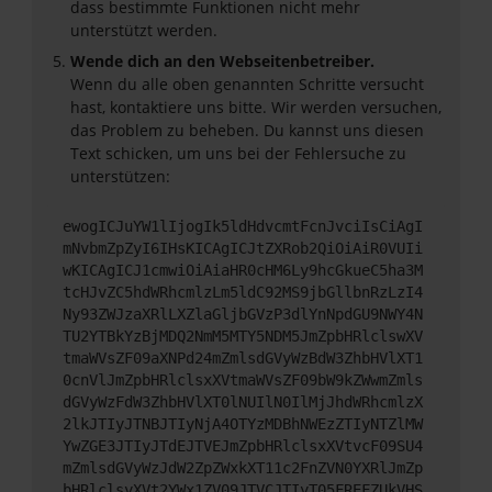
dass bestimmte Funktionen nicht mehr
unterstützt werden.
Wende dich an den Webseitenbetreiber.
Wenn du alle oben genannten Schritte versucht
hast, kontaktiere uns bitte. Wir werden versuchen,
das Problem zu beheben. Du kannst uns diesen
Text schicken, um uns bei der Fehlersuche zu
unterstützen:
ewogICJuYW1lIjogIk5ldHdvcmtFcnJvciIsCiAgI
mNvbmZpZyI6IHsKICAgICJtZXRob2QiOiAiR0VUIi
wKICAgICJ1cmwiOiAiaHR0cHM6Ly9hcGkueC5ha3M
tcHJvZC5hdWRhcmlzLm5ldC92MS9jbGllbnRzLzI4
Ny93ZWJzaXRlLXZlaGljbGVzP3dlYnNpdGU9NWY4N
TU2YTBkYzBjMDQ2NmM5MTY5NDM5JmZpbHRlclswXV
tmaWVsZF09aXNPd24mZmlsdGVyWzBdW3ZhbHVlXT1
0cnVlJmZpbHRlclsxXVtmaWVsZF09bW9kZWwmZmls
dGVyWzFdW3ZhbHVlXT0lNUIlN0IlMjJhdWRhcmlzX
2lkJTIyJTNBJTIyNjA4OTYzMDBhNWEzZTIyNTZlMW
YwZGE3JTIyJTdEJTVEJmZpbHRlclsxXVtvcF09SU4
mZmlsdGVyWzJdW2ZpZWxkXT11c2FnZVN0YXRlJmZp
bHRlclsyXVt2YWx1ZV09JTVCJTIyT05FREFZUkVHS