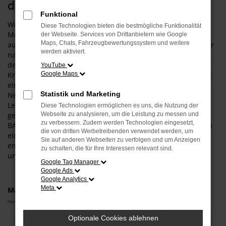
die Hyundai BAYON Tageszulassung
Funktional
Wir können es gar nicht oft genug wiederholen: für die
Diese Technologien bieten die bestmögliche Funktionalität
Mobilität in Landsberg am Lech empfehlen wir vorbehaltlos
der Webseite. Services von Drittanbietern wie Google
Maps, Chats, Fahrzeugbewertungssystem und weitere
auch eine Hyundai BAYON Tageszulassung. Wann immer wir
werden aktiviert.
nach dieser Fahrzeugform gefragt werden, erläutern wir
deren Vorzüge und die sprichwörtliche „Quadratur des
YouTube
Kreises“ die damit einhergeht. Einerseits handelt es sich bei
Google Maps
einer Hyundai BAYON Tageszulassung um einen echten
Statistik und Marketing
Neuwagen und ein Fahrzeug, das weder in Landsberg am
Lech noch an einem anderen Ort auch nur einen Kilometer
Diese Technologien ermöglichen es uns, die Nutzung der
gefahren wurde. Andererseits deklarieren wir die Hyundai
Webseite zu analysieren, um die Leistung zu messen und
zu verbessern. Zudem werden Technologien eingesetzt,
BAYON Tageszulassung durch das Zulassen für einen Tag in
die von dritten Werbetreibenden verwendet werden, um
einen Gebrauchtwagen um und passen den Preis
Sie auf anderen Webseiten zu verfolgen und um Anzeigen
entsprechend an. Das ist clever und vor allen Dingen
zu schalten, die für Ihre Interessen relevant sind.
unglaublich geldsparend.
Google Tag Manager
Google Ads
Google Analytics
Meta
Marken
Hyundai
Optionale Cookies ablehnen