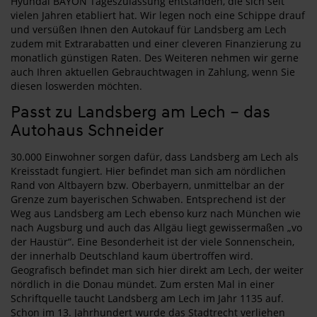
Hyundai BAYON Tageszulassung entstanden, die sich seit
vielen Jahren etabliert hat. Wir legen noch eine Schippe drauf
und versüßen Ihnen den Autokauf für Landsberg am Lech
zudem mit Extrarabatten und einer cleveren Finanzierung zu
monatlich günstigen Raten. Des Weiteren nehmen wir gerne
auch Ihren aktuellen Gebrauchtwagen in Zahlung, wenn Sie
diesen loswerden möchten.
Passt zu Landsberg am Lech – das
Autohaus Schneider
30.000 Einwohner sorgen dafür, dass Landsberg am Lech als
Kreisstadt fungiert. Hier befindet man sich am nördlichen
Rand von Altbayern bzw. Oberbayern, unmittelbar an der
Grenze zum bayerischen Schwaben. Entsprechend ist der
Weg aus Landsberg am Lech ebenso kurz nach München wie
nach Augsburg und auch das Allgäu liegt gewissermaßen „vo
der Haustür“. Eine Besonderheit ist der viele Sonnenschein,
der innerhalb Deutschland kaum übertroffen wird.
Geografisch befindet man sich hier direkt am Lech, der weiter
nördlich in die Donau mündet. Zum ersten Mal in einer
Schriftquelle taucht Landsberg am Lech im Jahr 1135 auf.
Schon im 13. Jahrhundert wurde das Stadtrecht verliehen