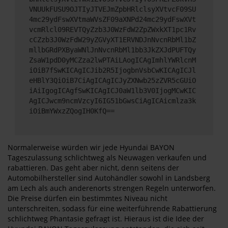
VNUUkFUSU9OJTIyJTVEJmZpbHRlclsyXVtvcF09SU
4mc29ydFswXVtmaWVsZF09aXNPd24mc29ydFswXVt
vcmRlcl09REVTQyZzb3J0WzFdW2ZpZWxkXT1pc1Rv
cCZzb3J0WzFdW29yZGVyXT1ERVNDJnNvcnRbMl1bZ
mllbGRdPXByaWNlJnNvcnRbMl1bb3JkZXJdPUFTQy
ZsaW1pdD0yMCZza2lwPTAiLAogICAgImhlYWRlcnM
iOiB7fSwKICAgICJib2R5IjogbnVsbCwKICAgICJl
eHBlY3QiOiB7CiAgICAgICJyZXNwb25zZVR5cGUiO
iAiIgogICAgfSwKICAgICJ0aW1lb3V0IjogMCwKIC
AgICJwcm9ncmVzcyI6IG51bGwsCiAgICAicmlza3k
iOiBmYWxzZQogIH0KfQ==
Normalerweise würden wir jede Hyundai BAYON
Tageszulassung schlichtweg als Neuwagen verkaufen und
rabattieren. Das geht aber nicht, denn seitens der
Automobilhersteller sind Autohändler sowohl in Landsberg
am Lech als auch anderenorts strengen Regeln unterworfen.
Die Preise dürfen ein bestimmtes Niveau nicht
unterschreiten, sodass für eine weiterführende Rabattierung
schlichtweg Phantasie gefragt ist. Hieraus ist die Idee der