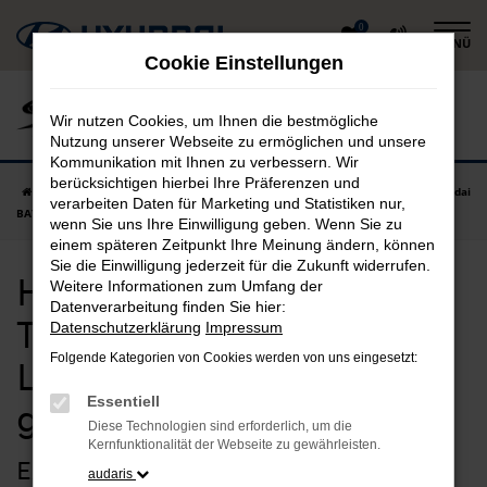
Zum
0
MENÜ
Hauptinhalt
Cookie Einstellungen
springen
Wir nutzen Cookies, um Ihnen die bestmögliche
Nutzung unserer Webseite zu ermöglichen und unsere
Kommunikation mit Ihnen zu verbessern. Wir
berücksichtigen hierbei Ihre Präferenzen und
Startseite
Landsberg am Lech
Hyundai
Hyundai BAYON
Hyundai
verarbeiten Daten für Marketing und Statistiken nur,
BAYON Tageszulassung in Landsberg am Lech günstig kaufen
wenn Sie uns Ihre Einwilligung geben. Wenn Sie zu
einem späteren Zeitpunkt Ihre Meinung ändern, können
Sie die Einwilligung jederzeit für die Zukunft widerrufen.
Hyundai BAYON
Weitere Informationen zum Umfang der
Datenverarbeitung finden Sie hier:
Tageszulassung in
Datenschutzerklärung
Impressum
Folgende Kategorien von Cookies werden von uns eingesetzt:
Landsberg am Lech
Essentiell
günstig kaufen
Diese Technologien sind erforderlich, um die
Kernfunktionalität der Webseite zu gewährleisten.
Extraklasse für Landsberg am Lech –
audaris