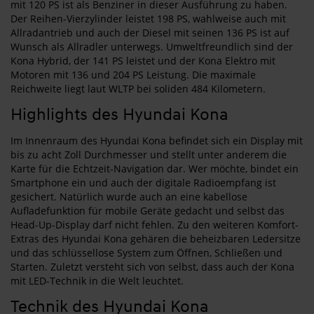
mit 120 PS ist als Benziner in dieser Ausführung zu haben.
Der Reihen-Vierzylinder leistet 198 PS, wahlweise auch mit
Allradantrieb und auch der Diesel mit seinen 136 PS ist auf
Wunsch als Allradler unterwegs. Umweltfreundlich sind der
Kona Hybrid, der 141 PS leistet und der Kona Elektro mit
Motoren mit 136 und 204 PS Leistung. Die maximale
Reichweite liegt laut WLTP bei soliden 484 Kilometern.
Highlights des Hyundai Kona
Im Innenraum des Hyundai Kona befindet sich ein Display mit
bis zu acht Zoll Durchmesser und stellt unter anderem die
Karte für die Echtzeit-Navigation dar. Wer möchte, bindet ein
Smartphone ein und auch der digitale Radioempfang ist
gesichert. Natürlich wurde auch an eine kabellose
Aufladefunktion für mobile Geräte gedacht und selbst das
Head-Up-Display darf nicht fehlen. Zu den weiteren Komfort-
Extras des Hyundai Kona gehären die beheizbaren Ledersitze
und das schlüssellose System zum Öffnen, Schließen und
Starten. Zuletzt versteht sich von selbst, dass auch der Kona
mit LED-Technik in die Welt leuchtet.
Technik des Hyundai Kona