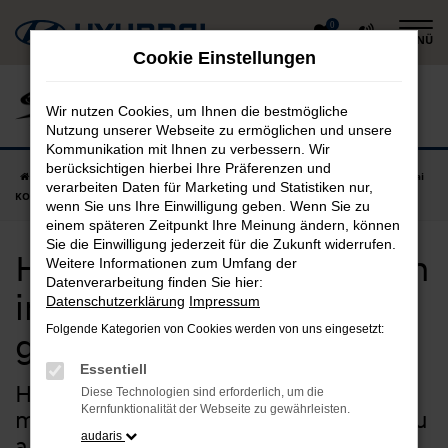
Zum
0
MENÜ
Hauptinhalt
Cookie Einstellungen
springen
Wir nutzen Cookies, um Ihnen die bestmögliche
Nutzung unserer Webseite zu ermöglichen und unsere
Kommunikation mit Ihnen zu verbessern. Wir
berücksichtigen hierbei Ihre Präferenzen und
Startseite
Landau an der Isar
Hyundai
Hyundai KONA
Hyundai
verarbeiten Daten für Marketing und Statistiken nur,
KONA Neuwagen in Landau an der Isar günstig kaufen
wenn Sie uns Ihre Einwilligung geben. Wenn Sie zu
einem späteren Zeitpunkt Ihre Meinung ändern, können
Sie die Einwilligung jederzeit für die Zukunft widerrufen.
Hyundai KONA Neuwagen
Weitere Informationen zum Umfang der
Datenverarbeitung finden Sie hier:
in Landau an der Isar
Datenschutzerklärung
Impressum
Folgende Kategorien von Cookies werden von uns eingesetzt:
günstig kaufen
Essentiell
Hyundai KONA Neuwagen –
Diese Technologien sind erforderlich, um die
Kernfunktionalität der Webseite zu gewährleisten.
maßgeschneiderte Qualität für Landau
audaris
an der Isar