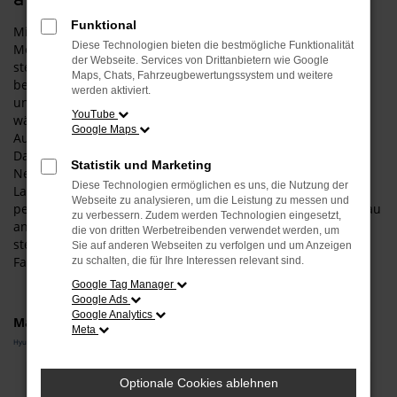
Funktional
Mit einem Hyundai KONA Neuwagen gehen Sie für Ihre
Diese Technologien bieten die bestmögliche Funktionalität
Mobilität in Landau an der Isar auf Nummer sicher und
der Webseite. Services von Drittanbietern wie Google
steigen in exakt das Fahrzeug, das Ihnen zusagt. Was das
Maps, Chats, Fahrzeugbewertungssystem und weitere
bedeutet? Ganz konkret, dass wir Sie umfangreich beraten
werden aktiviert.
und zudem einen Konfigurator anbieten. Entsprechend
YouTube
wählen Sie wie aus einer „Speisekarte“ all die Extras und
Google Maps
Ausstattung, die zu Ihnen und zu Landau an der Isar passt.
Darüber hinaus haben Sie bei einem Hyundai KONA
Statistik und Marketing
Neuwagen auch die Möglichkeit, die Motorisierung und die
Diese Technologien ermöglichen es uns, die Nutzung der
Lackfarbe individuell festzulegen. Bevor Sie in Ihr
Webseite zu analysieren, um die Leistung zu messen und
persönliches Modell steigen und auf den Straßen von Landau
zu verbessern. Zudem werden Technologien eingesetzt,
an der Isar durchstarten, beraten wir Sie umfangreich und
die von dritten Werbetreibenden verwendet werden, um
stellen sicher, dass Ihre Wahl auch voll und ganz zu Ihrem
Sie auf anderen Webseiten zu verfolgen und um Anzeigen
Fahrprofil passt.
zu schalten, die für Ihre Interessen relevant sind.
Google Tag Manager
Google Ads
Google Analytics
Marken
Meta
Hyundai
Fehler: Network Error
Optionale Cookies ablehnen