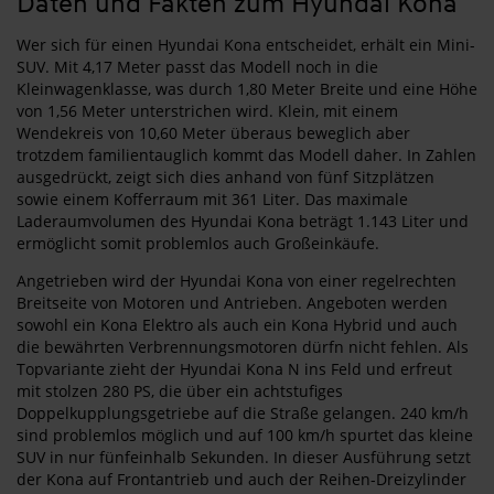
Daten und Fakten zum Hyundai Kona
Wer sich für einen Hyundai Kona entscheidet, erhält ein Mini-
SUV. Mit 4,17 Meter passt das Modell noch in die
Kleinwagenklasse, was durch 1,80 Meter Breite und eine Höhe
von 1,56 Meter unterstrichen wird. Klein, mit einem
Wendekreis von 10,60 Meter überaus beweglich aber
trotzdem familientauglich kommt das Modell daher. In Zahlen
ausgedrückt, zeigt sich dies anhand von fünf Sitzplätzen
sowie einem Kofferraum mit 361 Liter. Das maximale
Laderaumvolumen des Hyundai Kona beträgt 1.143 Liter und
ermöglicht somit problemlos auch Großeinkäufe.
Angetrieben wird der Hyundai Kona von einer regelrechten
Breitseite von Motoren und Antrieben. Angeboten werden
sowohl ein Kona Elektro als auch ein Kona Hybrid und auch
die bewährten Verbrennungsmotoren dürfn nicht fehlen. Als
Topvariante zieht der Hyundai Kona N ins Feld und erfreut
mit stolzen 280 PS, die über ein achtstufiges
Doppelkupplungsgetriebe auf die Straße gelangen. 240 km/h
sind problemlos möglich und auf 100 km/h spurtet das kleine
SUV in nur fünfeinhalb Sekunden. In dieser Ausführung setzt
der Kona auf Frontantrieb und auch der Reihen-Dreizylinder