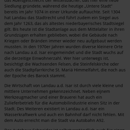
das Adelsgeschlecht der Wittelsbacher, das hier eine neue
Siedlung gründete, während die heutige „Untere Stadt“
bereits im Jahr 1074 in einer Urkunde auftauchte. Seit 1304
hat Landau das Stadtrecht und führt zudem ein Siegel aus
dem Jahr 1263, das als ältestes niederbayerisches Stadtsiegel
gilt. Bis heute ist die Stadtanlage aus dem Mittelalter in ihren
Grundzügen erhalten geblieben, wobei die Gebäude nach
Kriegen oder Bränden immer wieder neu aufgebaut werden
mussten. In den 1970er Jahren wurden diverse kleinere Orte
nach Landau a.d. Isar eingemeindet und die Stadt wuchs auf
die derzeitige Einwohnerzahl. Wer hier unterwegs ist,
besichtigt die Wachsenden Felsen, die Steinfelskirche oder
auch die Stadtpfarrkirche St. Mariä Himmelfahrt, die noch aus
der Epoche des Barock stammt.
Die Wirtschaft von Landau a.d. Isar ist durch viele kleine und
mittlere Unternehmen gekennzeichnet. Neben eijnem
Werkzeugmacher und einer Brauerei hat auch ein
Zulieferbetrieb für die Automobilindustrie einen Sitz in der
Stadt. Des Weiteren existiert in Landau a.d. Isar ein
Wasserkraftwerk und auch ein Bahnhof darf nicht fehlen. Mit
dem Auto erreicht man die Stadt via Autobahn A92.