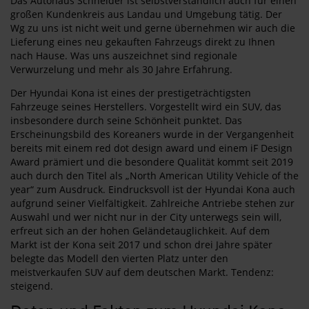
Das Autohaus Schneider ist selbstverständlich auch für einen
großen Kundenkreis aus Landau und Umgebung tätig. Der
Wg zu uns ist nicht weit und gerne übernehmen wir auch die
Lieferung eines neu gekauften Fahrzeugs direkt zu Ihnen
nach Hause. Was uns auszeichnet sind regionale
Verwurzelung und mehr als 30 Jahre Erfahrung.
Der Hyundai Kona ist eines der prestigeträchtigsten
Fahrzeuge seines Herstellers. Vorgestellt wird ein SUV, das
insbesondere durch seine Schönheit punktet. Das
Erscheinungsbild des Koreaners wurde in der Vergangenheit
bereits mit einem red dot design award und einem iF Design
Award prämiert und die besondere Qualität kommt seit 2019
auch durch den Titel als „North American Utility Vehicle of the
year“ zum Ausdruck. Eindrucksvoll ist der Hyundai Kona auch
aufgrund seiner Vielfältigkeit. Zahlreiche Antriebe stehen zur
Auswahl und wer nicht nur in der City unterwegs sein will,
erfreut sich an der hohen Geländetauglichkeit. Auf dem
Markt ist der Kona seit 2017 und schon drei Jahre später
belegte das Modell den vierten Platz unter den
meistverkaufen SUV auf dem deutschen Markt. Tendenz:
steigend.