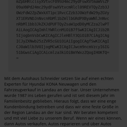
mZpbHRlclsyXVtvcF09SU4mc29ydFswXVtmaWVsZF
09aXNPd24mc29ydFswXVtvcmRlcl09REVTQyZzb3J
0WzFdW2ZpZWxkXT1pc1RvcCZzb3J0WzFdW29yZGVy
XT1ERVNDJnNvcnRbMl1bZmllbGRdPXByaWNlJnNvc
nRbMl1bb3JkZXJdPUFTQyZsaW1pdD0yMCZza2lwPT
AiLAogICAgImhlYWRlcnMiOiB7fSwKICAgICJib2R
5IjogbnVsbCwKICAgICJleHBlY3QiOiB7CiAgICAg
ICJyZXNwb25zZVR5cGUiOiAiIgogICAgfSwKICAgI
CJ0aW1lb3V0IjogMCwKICAgICJwcm9ncmVzcyI6IG
51bGwsCiAgICAicmlza3kiOiBmYWxzZQogIH0KfQ=
=
Mit dem Autohaus Schneider setzen Sie auf einen echten
Experten für Hyundai KONA Neuwagen und den
Fahrzeugverkauf in Landau an der Isar. Unser Unternehmen
wurde 1987 ins Leben gerufen und ist seit diesem Jahr im
Famiilenbesitz geblieben. Hieraus folgt, dass wir eine enge
Kundenbindung betreiben und dass wir eine feste Größe in
der Region Landau an der Isar sind. Wir beraten kompetent
und mit viel Liebe zu unserem Beruf. Wenn wir eines können,
dann Autos verkaufen, Autos reparieren und über Autos