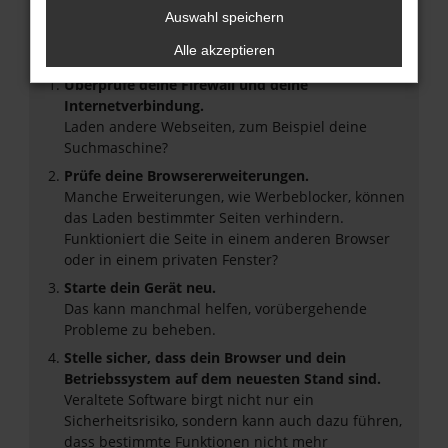
Auswahl speichern
Beim Laden ist ein Fehler aufgetreten.
Hier sind ein paar Tipps, die dir helfen können:
Alle akzeptieren
Überprüfe deine Firewall und deine
Internetverbindung.
Laden andere Webseiten, zum Beispiel deine
Suchmaschine?
Prüfe deine Browsererweiterungen.
Manche Erweiterungen, wie Werbeblocker, können
das Laden bestimmter Seiten verhindern.
Funktioniert die Seite in einem anderen Browser
oder in einem privaten Fenster?
Starte dein Gerät neu.
Das kann manchmal helfen, vorübergehende
Probleme zu beheben.
Stelle sicher, dass dein Browser und dein
Betriebssystem auf dem neuesten Stand sind.
Veraltete Software birgt nicht nur ein
Sicherheitsrisiko, sondern kann auch dazu führen,
dass bestimmte Funktionen nicht mehr