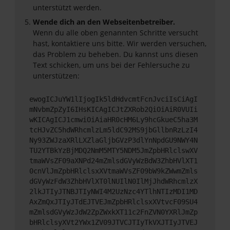
unterstützt werden.
Wende dich an den Webseitenbetreiber.
Wenn du alle oben genannten Schritte versucht
hast, kontaktiere uns bitte. Wir werden versuchen,
das Problem zu beheben. Du kannst uns diesen
Text schicken, um uns bei der Fehlersuche zu
unterstützen:
ewogICJuYW1lIjogIk5ldHdvcmtFcnJvciIsCiAgI
mNvbmZpZyI6IHsKICAgICJtZXRob2QiOiAiR0VUIi
wKICAgICJ1cmwiOiAiaHR0cHM6Ly9hcGkueC5ha3M
tcHJvZC5hdWRhcmlzLm5ldC92MS9jbGllbnRzLzI4
Ny93ZWJzaXRlLXZlaGljbGVzP3dlYnNpdGU9NWY4N
TU2YTBkYzBjMDQ2NmM5MTY5NDM5JmZpbHRlclswXV
tmaWVsZF09aXNPd24mZmlsdGVyWzBdW3ZhbHVlXT1
0cnVlJmZpbHRlclsxXVtmaWVsZF09bW9kZWwmZmls
dGVyWzFdW3ZhbHVlXT0lNUIlN0IlMjJhdWRhcmlzX
2lkJTIyJTNBJTIyNWI4M2UzNzc4YTlhNTIzMDI1MD
AxZmQxJTIyJTdEJTVEJmZpbHRlclsxXVtvcF09SU4
mZmlsdGVyWzJdW2ZpZWxkXT11c2FnZVN0YXRlJmZp
bHRlclsyXVt2YWx1ZV09JTVCJTIyTkVXJTIyJTVEJ