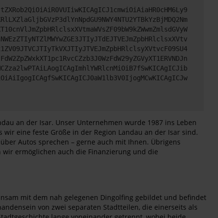
JtZXRob2QiOiAiR0VUIiwKICAgICJ1cmwiOiAiaHR0cHM6Ly9
XRlLXZlaGljbGVzP3dlYnNpdGU9NWY4NTU2YTBkYzBjMDQ2Nm
XT10cnVlJmZpbHRlclsxXVtmaWVsZF09bW9kZWwmZmlsdGVyW
hNWEzZTIyNTZlMWYwZGE3JTIyJTdEJTVEJmZpbHRlclsxXVtv
x1ZV09JTVCJTIyTkVXJTIyJTVEJmZpbHRlclsyXVtvcF09SU4
zFdW2ZpZWxkXT1pc1RvcCZzb3J0WzFdW29yZGVyXT1ERVNDJn
MCZza2lwPTAiLAogICAgImhlYWRlcnMiOiB7fSwKICAgICJib
iOiAiIgogICAgfSwKICAgICJ0aW1lb3V0IjogMCwKICAgICJw
ndau an der Isar. Unser Unternehmen wurde 1987 ins Leben
 wir eine feste Größe in der Region Landau an der Isar sind.
 über Autos sprechen – gerne auch mit Ihnen. Übrigens
 wir ermöglichen auch die Finanzierung und die
meinsam mit dem nah gelegenen Dingolfing gebildet und befindet
handensein von zwei separaten Stadtteilen, die einerseits als
r Stadtgeschichte lange voneinander getrennt, wobei beide