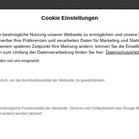
Landshut
+49 871 931560
|
Dingolfing
+49 8731 325
Cookie Einstellungen
ie bestmögliche Nutzung unserer Webseite zu ermöglichen und unsere
hierbei Ihre Präferenzen und verarbeiten Daten für Marketing und Stati
einem späteren Zeitpunkt Ihre Meinung ändern, können Sie die Einwillig
en zum Umfang der Datenverarbeitung finden Sie hier:
Datenschutzerkl
YON Neuwagen in Landau an der Isar günstig kaufen
en von uns eingesetzt:
 Landau an der Isar günsti
rlich, um die Kernfunktionalität der Webseite zu gewährleisten.
erte Qualität für Landau an der Isar
 in Landau an der Isar auf Nummer sicher und steigen in exakt d
estmögliche Funktionalität der Webseite. Services von Drittanbietern wie Google 
anbieten. Entsprechend wählen Sie wie aus einer „Speisekarte“ al
eitere werden aktiviert.
ON Neuwagen auch die Möglichkeit, die Motorisierung und die Lackf
starten, beraten wir Sie umfangreich und stellen sicher, dass Ihr