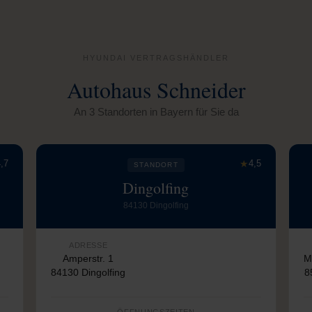
HYUNDAI VERTRAGSHÄNDLER
Autohaus Schneider
An 3 Standorten in Bayern für Sie da
,7
★
4,5
STANDORT
Dingolfing
84130 Dingolfing
ADRESSE
Amperstr. 1
M
84130 Dingolfing
8