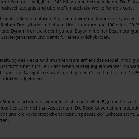
 und Komfort – lediglich 1.045 Kilogramm betragen kann. Die Platzv
rucksvoll Zeugnis und übertreffen auch die Werte für den Kona.
ienten Benzinmotoren. Angeboten wird ein Reihenvierzylinder mit 
 Reihen-Dreizylinder mit einem Liter Hubraum und 100 oder 120 PS
ichend Dynamik erreicht der Hyundai Bayon mit einer Beschleunig
t-Startergenerator und damit für einen Mildhybriden.
taltung des Hecks und im Innenraum erfreut das Modell mit digit
ist trotz einer zum Teil klassischen Auslegung ein wahrer Innovat
lt wird die Navigation sowohl im digitalen Cockpit mit seinen 10,25
nduktiv aufgeladen.
tonic beschrieben, wenngleich sich auch viele Eigenheiten zeigen.
elt es auch nicht an Assistenten. Die Rede ist von einem adapti
tent und die Verkehrszeichenerkennung sowie der Lichtassistent. Z
ffen.