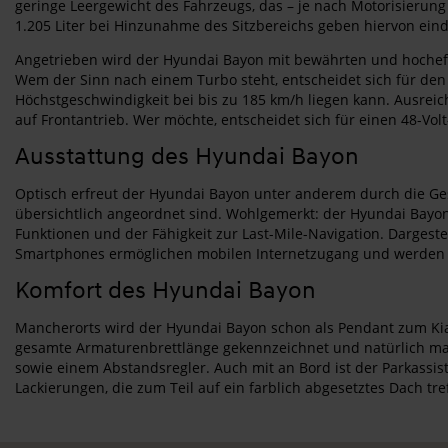
geringe Leergewicht des Fahrzeugs, das – je nach Motorisierung
1.205 Liter bei Hinzunahme des Sitzbereichs geben hiervon eind
Angetrieben wird der Hyundai Bayon mit bewährten und hocheffiz
Wem der Sinn nach einem Turbo steht, entscheidet sich für den
Höchstgeschwindigkeit bei bis zu 185 km/h liegen kann. Ausre
auf Frontantrieb. Wer möchte, entscheidet sich für einen 48-Vol
Ausstattung des Hyundai Bayon
Optisch erfreut der Hyundai Bayon unter anderem durch die Ges
übersichtlich angeordnet sind. Wohlgemerkt: der Hyundai Bayon 
Funktionen und der Fähigkeit zur Last-Mile-Navigation. Dargestel
Smartphones ermöglichen mobilen Internetzugang und werden i
Komfort des Hyundai Bayon
Mancherorts wird der Hyundai Bayon schon als Pendant zum Kia S
gesamte Armaturenbrettlänge gekennzeichnet und natürlich mang
sowie einem Abstandsregler. Auch mit an Bord ist der Parkassis
Lackierungen, die zum Teil auf ein farblich abgesetztes Dach tre