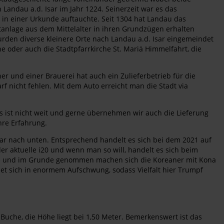
Landau a.d. Isar im Jahr 1224. Seinerzeit war es das
4 in einer Urkunde auftauchte. Seit 1304 hat Landau das
adtanlage aus dem Mittelalter in ihren Grundzügen erhalten
den diverse kleinere Orte nach Landau a.d. Isar eingemeindet
he oder auch die Stadtpfarrkirche St. Mariä Himmelfahrt, die
r und einer Brauerei hat auch ein Zulieferbetrieb für die
rf nicht fehlen. Mit dem Auto erreicht man die Stadt via
 ist nicht weit und gerne übernehmen wir auch die Lieferung
hre Erfahrung.
ar nach unten. Entsprechend handelt es sich bei dem 2021 auf
r aktuelle i20 und wenn man so will, handelt es sich beim
aße und im Grunde genommen machen sich die Koreaner mit Kona
et sich in enormem Aufschwung, sodass Vielfalt hier Trumpf
 Buche, die Höhe liegt bei 1,50 Meter. Bemerkenswert ist das