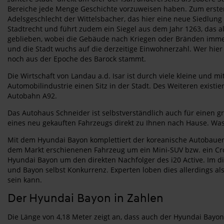
Bereiche jede Menge Geschichte vorzuweisen haben. Zum ersten Ma
Adelsgeschlecht der Wittelsbacher, das hier eine neue Siedlung
Stadtrecht und führt zudem ein Siegel aus dem Jahr 1263, das als
geblieben, wobei die Gebäude nach Kriegen oder Bränden immer
und die Stadt wuchs auf die derzeitige Einwohnerzahl. Wer hier 
noch aus der Epoche des Barock stammt.
Die Wirtschaft von Landau a.d. Isar ist durch viele kleine und
Automobilindustrie einen Sitz in der Stadt. Des Weiteren existie
Autobahn A92.
Das Autohaus Schneider ist selbstverständlich auch für einen 
eines neu gekauften Fahrzeugs direkt zu Ihnen nach Hause. Was
Mit dem Hyundai Bayon komplettiert der koreanische Autobauer 
dem Markt erschienenen Fahrzeug um ein Mini-SUV bzw. ein Cross
Hyundai Bayon um den direkten Nachfolger des i20 Active. Im 
und Bayon selbst Konkurrenz. Experten loben dies allerdings a
sein kann.
Der Hyundai Bayon in Zahlen
Die Länge von 4,18 Meter zeigt an, dass auch der Hyundai Bayon 