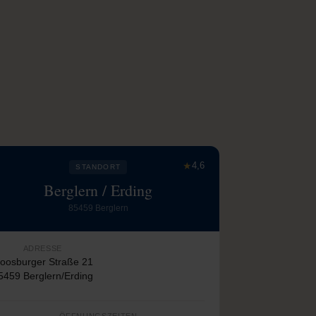
★
4,6
STANDORT
Berglern / Erding
85459 Berglern
ADRESSE
oosburger Straße 21
5459 Berglern/Erding