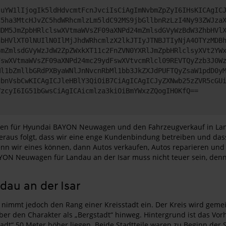
JuYW1lIjogIk5ldHdvcmtFcnJvciIsCiAgImNvbmZpZyI6IHsKICAgIC
C5ha3MtcHJvZC5hdWRhcmlzLm5ldC92MS9jbGllbnRzLzI4Ny93ZWJza
NDM5JmZpbHRlclswXVtmaWVsZF09aXNPd24mZmlsdGVyWzBdW3ZhbHVl
hbHVlXT0lNUIlN0IlMjJhdWRhcmlzX2lkJTIyJTNBJTIyNjA4OTYzMDB
4mZmlsdGVyWzJdW2ZpZWxkXT11c2FnZVN0YXRlJmZpbHRlclsyXVt2YW
FswXVtmaWVsZF09aXNPd24mc29ydFswXVtvcmRlcl09REVTQyZzb3J0W
Ml1bZmllbGRdPXByaWNlJnNvcnRbMl1bb3JkZXJdPUFTQyZsaW1pdD0y
gbnVsbCwKICAgICJleHBlY3QiOiB7CiAgICAgICJyZXNwb25zZVR5cGU
VzcyI6IG51bGwsCiAgICAicmlza3kiOiBmYWxzZQogIH0KfQ==
rten für Hyundai BAYON Neuwagen und den Fahrzeugverkauf in La
ieraus folgt, dass wir eine enge Kundenbindung betreiben und dass
nn wir eines können, dann Autos verkaufen, Autos reparieren und
YON Neuwagen für Landau an der Isar muss nicht teuer sein, denn
dau an der Isar
t, nimmt jedoch den Rang einer Kreisstadt ein. Der Kreis wird ge
über den Charakter als „Bergstadt“ hinweg. Hintergrund ist das Vor
 Stadt“ 50 Meter höher liegen. Beide Stadtteile waren zu Beginn de