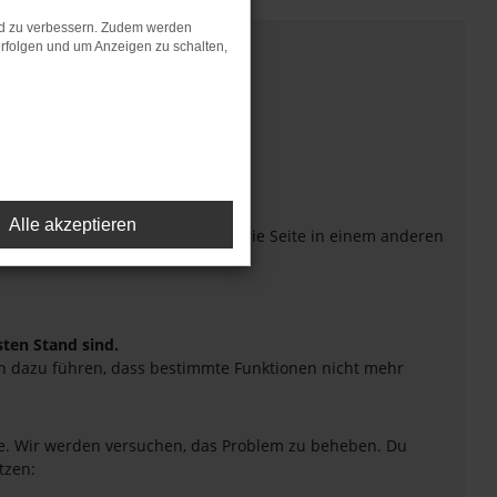
nd zu verbessern. Zudem werden
rfolgen und um Anzeigen zu schalten,
Alle akzeptieren
eiten verhindern. Funktioniert die Seite in einem anderen
sten Stand sind.
uch dazu führen, dass bestimmte Funktionen nicht mehr
tte. Wir werden versuchen, das Problem zu beheben. Du
tzen: