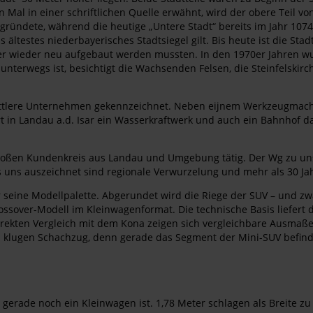
l in einer schriftlichen Quelle erwähnt, wird der obere Teil von 
 gründete, während die heutige „Untere Stadt“ bereits im Jahr 107
 ältestes niederbayerisches Stadtsiegel gilt. Bis heute ist die St
 wieder neu aufgebaut werden mussten. In den 1970er Jahren wur
unterwegs ist, besichtigt die Wachsenden Felsen, die Steinfelskirc
 mittlere Unternehmen gekennzeichnet. Neben eijnem Werkzeugmache
rt in Landau a.d. Isar ein Wasserkraftwerk und auch ein Bahnhof da
großen Kundenkreis aus Landau und Umgebung tätig. Der Wg zu uns
 uns auszeichnet sind regionale Verwurzelung und mehr als 30 Ja
seine Modellpalette. Abgerundet wird die Riege der SUV – und zw
over-Modell im Kleinwagenformat. Die technische Basis liefert de
direkten Vergleich mit dem Kona zeigen sich vergleichbare Ausm
ls klugen Schachzug, denn gerade das Segment der Mini-SUV befind
gerade noch ein Kleinwagen ist. 1,78 Meter schlagen als Breite zu