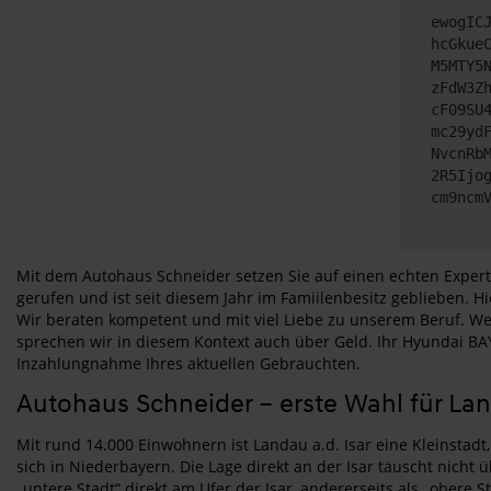
ewogIC
hcGkue
M5MTY5
zFdW3Z
cF09SU
mc29yd
NvcnRb
2R5Ijo
cm9ncm
Mit dem Autohaus Schneider setzen Sie auf einen echten Expe
gerufen und ist seit diesem Jahr im Famiilenbesitz geblieben. H
Wir beraten kompetent und mit viel Liebe zu unserem Beruf. We
sprechen wir in diesem Kontext auch über Geld. Ihr Hyundai BA
Inzahlungnahme Ihres aktuellen Gebrauchten.
Autohaus Schneider – erste Wahl für Lan
Mit rund 14.000 Einwohnern ist Landau a.d. Isar eine Kleinstad
sich in Niederbayern. Die Lage direkt an der Isar täuscht nicht 
„untere Stadt“ direkt am Ufer der Isar, andererseits als „obere