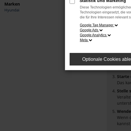
Statistik und Marketing
Marken
Diese Technologien ermöglichen
Hyundai
Fehler
Technologien eingesetzt, die v
die für Ihre Interessen relevant s
Beim Laden
Google Tag Manager
Google Ads
Hier sind 
Google Analytics
Meta
Überpr
Laden 
Prüfe 
Optionale Cookies abl
Manche
Browse
Starte
Das ka
Stelle
Veralt
unters
Wende 
Wenn d
kannst