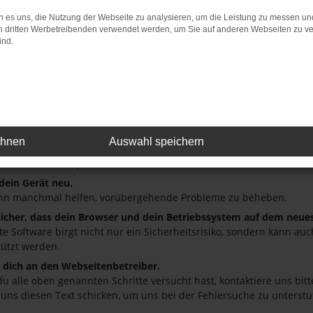
 es uns, die Nutzung der Webseite zu analysieren, um die Leistung zu messen u
: Network Error
on dritten Werbetreibenden verwendet werden, um Sie auf anderen Webseiten zu ve
ind.
 ist ein Fehler aufgetreten.
ein paar Tipps, die dir helfen können:
üfe deine Firewall und deine Internetverbindung.
andere Webseiten, zum Beispiel deine Suchmaschine?
deine Browsererweiterungen.
ehnen
Auswahl speichern
 Erweiterungen, wie Werbeblocker, können das Laden bestimmter S
r oder in einem privaten Fenster?
 dein Gerät neu.
nn manchmal helfen, vorübergehende Probleme zu beheben.
 sicher, dass dein Browser und dein Betriebssystem auf dem neue
ete Software birgt nicht nur ein Sicherheitsrisiko, sondern kann a
tützt werden.
dich an den Webseitenbetreiber.
u alle oben genannten Schritte versucht hast, kontaktiere uns bi
 uns diesen Text schicken, um uns bei der Fehlersuche zu unterstü