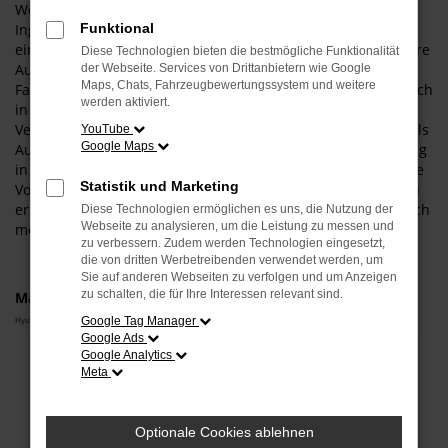
Wenn Sie in einem sicheren und zuverlässigen Fahrzeug in
Ingolstadt unterwegs sein möchten, empfehlen wir Ihnen
Funktional
einen Hyundai KONA Gebrauchtwagen. Der Grund für unsere
Diese Technologien bieten die bestmögliche Funktionalität
Auswahl liegt vor allem in der hohen Qualität dieses
der Webseite. Services von Drittanbietern wie Google
Maps, Chats, Fahrzeugbewertungssystem und weitere
Fahrzeugs. Sowohl in der aktuellen Modellgeneration als auch
werden aktiviert.
in älteren Auflagen punktet dieses Fahrzeug mit 1a-
Verarbeitung und einer überaus fortschrittlichen Technik. Als
YouTube
Google Maps
Autohändler mit viel Erfahrung und einer tiefen Verankerung
in Ingolstadt und Umgebung sind wir gerne bereit, Ihnen die
Statistik und Marketing
Vorzüge unserer Hyundai KONA Gebrauchtwagen vor Ort zu
erläutern. Wir lassen Sie einsteigen und halten oftmals gleich
Diese Technologien ermöglichen es uns, die Nutzung der
Webseite zu analysieren, um die Leistung zu messen und
mehrere Modelle für Sie auf Lager.
zu verbessern. Zudem werden Technologien eingesetzt,
die von dritten Werbetreibenden verwendet werden, um
Sie auf anderen Webseiten zu verfolgen und um Anzeigen
zu schalten, die für Ihre Interessen relevant sind.
Marken
Hyundai
Google Tag Manager
Google Ads
Google Analytics
Fehler: Network Error
Meta
Beim Laden ist ein Fehler aufgetreten.
Hier sind ein paar Tipps, die dir helfen können:
Optionale Cookies ablehnen