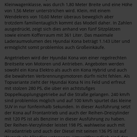
Kleinwagenklasse, was durch 1,80 Meter Breite und eine Höhe
von 1,56 Meter unterstrichen wird. Klein, mit einem
Wendekreis von 10,60 Meter überaus beweglich aber
trotzdem familientauglich kommt das Modell daher. In Zahlen
ausgedrückt, zeigt sich dies anhand von fünf Sitzplätzen
sowie einem Kofferraum mit 361 Liter. Das maximale
Laderaumvolumen des Hyundai Kona beträgt 1.143 Liter und
ermöglicht somit problemlos auch Großeinkäufe.
Angetrieben wird der Hyundai Kona von einer regelrechten
Breitseite von Motoren und Antrieben. Angeboten werden
sowohl ein Kona Elektro als auch ein Kona Hybrid und auch
die bewährten Verbrennungsmotoren dürfn nicht fehlen. Als
Topvariante zieht der Hyundai Kona N ins Feld und erfreut
mit stolzen 280 PS, die über ein achtstufiges
Doppelkupplungsgetriebe auf die Straße gelangen. 240 km/h
sind problemlos möglich und auf 100 km/h spurtet das kleine
SUV in nur fünfeinhalb Sekunden. In dieser Ausführung setzt
der Kona auf Frontantrieb und auch der Reihen-Dreizylinder
mit 120 PS ist als Benziner in dieser Ausführung zu haben.
Der Reihen-Vierzylinder leistet 198 PS, wahlweise auch mit
Allradantrieb und auch der Diesel mit seinen 136 PS ist auf