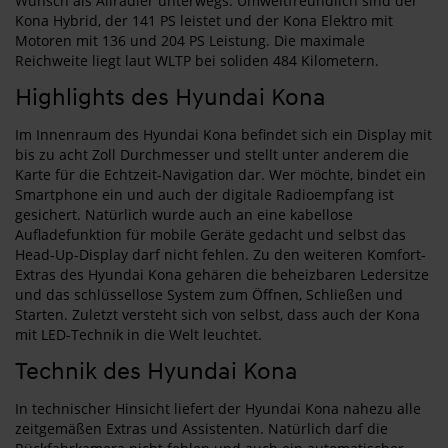
Wunsch als Allradler unterwegs. Umweltfreundlich sind der
Kona Hybrid, der 141 PS leistet und der Kona Elektro mit
Motoren mit 136 und 204 PS Leistung. Die maximale
Reichweite liegt laut WLTP bei soliden 484 Kilometern.
Highlights des Hyundai Kona
Im Innenraum des Hyundai Kona befindet sich ein Display mit
bis zu acht Zoll Durchmesser und stellt unter anderem die
Karte für die Echtzeit-Navigation dar. Wer möchte, bindet ein
Smartphone ein und auch der digitale Radioempfang ist
gesichert. Natürlich wurde auch an eine kabellose
Aufladefunktion für mobile Geräte gedacht und selbst das
Head-Up-Display darf nicht fehlen. Zu den weiteren Komfort-
Extras des Hyundai Kona gehären die beheizbaren Ledersitze
und das schlüssellose System zum Öffnen, Schließen und
Starten. Zuletzt versteht sich von selbst, dass auch der Kona
mit LED-Technik in die Welt leuchtet.
Technik des Hyundai Kona
In technischer Hinsicht liefert der Hyundai Kona nahezu alle
zeitgemäßen Extras und Assistenten. Natürlich darf die