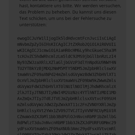
hast, kontaktiere uns bitte. Wir werden versuchen,
das Problem zu beheben. Du kannst uns diesen
Text schicken, um uns bei der Fehlersuche zu
unterstützen:
ewogICJuYW1lIjogIk5ldHdvcmtFcnJvciIsCiAgI
mNvbmZpZyI6IHsKICAgICJtZXRob2QiOiAiR0VUIi
wKICAgICJ1cmwiOiAiaHR0cHM6Ly9hcGkueC5ha3M
tcHJvZC5hdWRhcmlzLm5ldC92MS9jbGllbnRzLzI4
Ny93ZWJzaXRlLXZlaGljbGVzP3dlYnNpdGU9NWY4N
TU2YTBkYzBjMDQ2NmM5MTY5NDM5JmZpbHRlclswXV
tmaWVsZF09aXNPd24mZmlsdGVyWzBdW3ZhbHVlXT1
0cnVlJmZpbHRlclsxXVtmaWVsZF09bW9kZWwmZmls
dGVyWzFdW3ZhbHVlXT0lNUIlN0IlMjJhdWRhcmlzX
2lkJTIyJTNBJTIyNWI4M2UzNzc4YTlhNTIzMDI1MD
AxZmQxJTIyJTdEJTVEJmZpbHRlclsxXVtvcF09SU4
mZmlsdGVyWzJdW2ZpZWxkXT11c2FnZVN0YXRlJmZp
bHRlclsyXVt2YWx1ZV09JTVCJTIyVVNFRCUyMiU1R
CZmaWx0ZXJbMl1bb3BdPUlOJnNvcnRbMF1bZmllbG
RdPWlzT3duJnNvcnRbMF1bb3JkZXJdPURFU0Mmc29
ydFsxXVtmaWVsZF09aXNUb3Amc29ydFsxXVtvcmRl
cl09REVTQyZzb3J0WzJdW2ZpZWxkXT1wcmljZSZzb