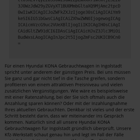
3J0WzJdW29yZGVyXT1BU0MmbGltaXQ9MjAmc2tpcD
0wIiwKICAgICJoZWFkZXJzIjoge30sCiAgICAiYm9
keSI6IG51bGwsCiAgICAiZXhwZWN0IjogewogICAg
ICAicmVzcG9uc2VUeXBlIjogIiIKICAgIH0sCiAgI
CAidGltZW91dCI6IDAsCiAgICAicHJvZ3Jlc3MiOi
BudWxsLAogICAgInJpc2t5IjogZmFsc2UKICB9Cn0
=
Für einen Hyundai KONA Gebrauchtwagen in Ingolstadt
spricht unter anderem der günstigen Preis. Bei uns müssen
Sie ganz und gar nicht tief in die Tasche greifen, sondern
profitieren von einem attraktiven Preisniveau und vielen
zusätzlichen Vergünstigungen. Wie wäre es beispielsweise
mit einer Ratenzahlung, bei der Sie sich oftmals auch die
Anzahlung sparen können? Oder mit der Inzahlungnahme
Ihres aktuellen Gebrauchten. Denkbar ist vieles und der erste
Schritt besteht darin, dass wir miteinander ins Gespräch
kommen. Natürlich sind all unsere Hyundai KONA
Gebrauchtwagen für Ingolstadt gründlich überprüft. Unsere
Kfz-Werkstatt schaut genau hin und legt im Fall der Fälle