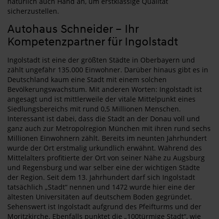
natürlich auch Hand an, um erstklassige Qualität
sicherzustellen.
Autohaus Schneider – Ihr
Kompetenzpartner für Ingolstadt
Ingolstadt ist eine der größten Städte in Oberbayern und
zählt ungefähr 135.000 Einwohner. Darüber hinaus gibt es in
Deutschland kaum eine Stadt mit einem solchen
Bevölkerungswachstum. Mit anderen Worten: Ingolstadt ist
angesagt und ist mittlerweile der vitale Mittelpunkt eines
Siedlungsbereichs mit rund 0,5 Millionen Menschen.
Interessant ist dabei, dass die Stadt an der Donau voll und
ganz auch zur Metropolregion München mit ihren rund sechs
Millionen Einwohnern zählt. Bereits im neunten Jahrhundert
wurde der Ort erstmalig urkundlich erwähnt. Während des
Mittelalters profitierte der Ort von seiner Nähe zu Augsburg
und Regensburg und war selber eine der wichtigen Städte
der Region. Seit dem 13. Jahrhundert darf sich Ingolstadt
tatsächlich „Stadt“ nennen und 1472 wurde hier eine der
ältesten Universitäten auf deutschem Boden gegründet.
Sehenswert ist Ingolstadt aufgrund des Pfeifturms und der
Moritzkirche. Ebenfalls punktet die „100türmige Stadt“, wie