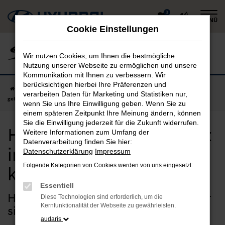
Zum
0
MENÜ
Hauptinhalt
Cookie Einstellungen
springen
Wir nutzen Cookies, um Ihnen die bestmögliche
Nutzung unserer Webseite zu ermöglichen und unsere
Kommunikation mit Ihnen zu verbessern. Wir
berücksichtigen hierbei Ihre Präferenzen und
Startseite
Ingolstadt
Hyundai
Hyundai KONA
Hyundai KONA
verarbeiten Daten für Marketing und Statistiken nur,
gebraucht in Ingolstadt günstig kaufen
wenn Sie uns Ihre Einwilligung geben. Wenn Sie zu
einem späteren Zeitpunkt Ihre Meinung ändern, können
Sie die Einwilligung jederzeit für die Zukunft widerrufen.
Hyundai KONA gebraucht
Weitere Informationen zum Umfang der
Datenverarbeitung finden Sie hier:
in Ingolstadt günstig
Datenschutzerklärung
Impressum
Folgende Kategorien von Cookies werden von uns eingesetzt:
kaufen
Essentiell
Hyundai KONA Gebrauchtwagen – Ihr
Diese Technologien sind erforderlich, um die
Kernfunktionalität der Webseite zu gewährleisten.
sicherer Autokauf für Ingolstadt
audaris