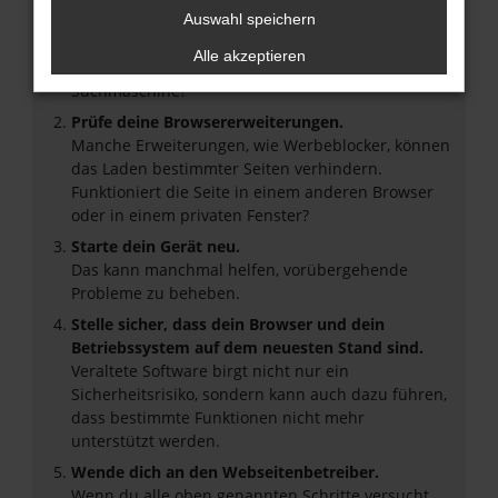
Überprüfe deine Firewall und deine
Auswahl speichern
Internetverbindung.
Alle akzeptieren
Laden andere Webseiten, zum Beispiel deine
Suchmaschine?
Prüfe deine Browsererweiterungen.
Manche Erweiterungen, wie Werbeblocker, können
das Laden bestimmter Seiten verhindern.
Funktioniert die Seite in einem anderen Browser
oder in einem privaten Fenster?
Starte dein Gerät neu.
Das kann manchmal helfen, vorübergehende
Probleme zu beheben.
Stelle sicher, dass dein Browser und dein
Betriebssystem auf dem neuesten Stand sind.
Veraltete Software birgt nicht nur ein
Sicherheitsrisiko, sondern kann auch dazu führen,
dass bestimmte Funktionen nicht mehr
unterstützt werden.
Wende dich an den Webseitenbetreiber.
Wenn du alle oben genannten Schritte versucht