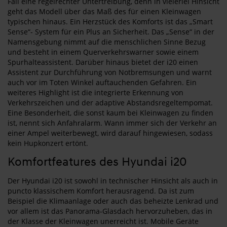
Fall eine regelrechter Untertreibung, denn in vielerlei Hinsicht
geht das Modell über das Maß des für einen Kleinwagen
typischen hinaus. Ein Herzstück des Komforts ist das „Smart
Sense“- System für ein Plus an Sicherheit. Das „Sense“ in der
Namensgebung nimmt auf die menschlichen Sinne Bezug
und besteht in einem Querverkehrswarner sowie einem
Spurhalteassistent. Darüber hinaus bietet der i20 einen
Assistent zur Durchführung von Notbremsungen und warnt
auch vor im Toten Winkel auftauchenden Gefahren. Ein
weiteres Highlight ist die integrierte Erkennung von
Verkehrszeichen und der adaptive Abstandsregeltempomat.
Eine Besonderheit, die sonst kaum bei Kleinwagen zu finden
ist, nennt sich Anfahralarm. Wann immer sich der Verkehr an
einer Ampel weiterbewegt, wird darauf hingewiesen, sodass
kein Hupkonzert ertönt.
Komfortfeatures des Hyundai i20
Der Hyundai i20 ist sowohl in technischer Hinsicht als auch in
puncto klassischem Komfort herausragend. Da ist zum
Beispiel die Klimaanlage oder auch das beheizte Lenkrad und
vor allem ist das Panorama-Glasdach hervorzuheben, das in
der Klasse der Kleinwagen unerreicht ist. Mobile Geräte