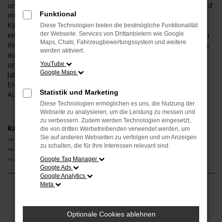
uns als Experten für diesen Hersteller und dieses Modell und
Funktional
informieren Sie gern über die vielen Vorteile, die aus einem
Kauf resultieren. Gerne lassen wir Sie bei uns vor Ort
Diese Technologien bieten die bestmögliche Funktionalität
einsteigen – der Weg aus Ingolstadt ist nicht weit. Wir bieten
der Webseite. Services von Drittanbietern wie Google
Maps, Chats, Fahrzeugbewertungssystem und weitere
Ihnen den Hyundai i20 sowohl als klassischen Neuwagen als
werden aktiviert.
auch als Tageszulassung. Darüber hinaus erhalten Sie bei
uns auch gebrauchte Fahrzeuge, gerne auch in Form eines
YouTube
Google Maps
Jahreswagens und damit eines jungen Gebrauchten.
Entdecken Sie die vielen Möglichkeiten, die Ihnen das
Statistik und Marketing
Autohaus Schneider bietet.
Diese Technologien ermöglichen es uns, die Nutzung der
Webseite zu analysieren, um die Leistung zu messen und
zu verbessern. Zudem werden Technologien eingesetzt,
Kategorie
die von dritten Werbetreibenden verwendet werden, um
Sie auf anderen Webseiten zu verfolgen und um Anzeigen
Hyundai i20 Neuwagen Ingolstadt
zu schalten, die für Ihre Interessen relevant sind.
Hyundai i20 Vorführwagen Ingolstadt
Google Tag Manager
Hyundai i20 Gebrauchtwagen Ingolstadt
Google Ads
Google Analytics
Meta
Fehler: Network Error
Optionale Cookies ablehnen
Beim Laden ist ein Fehler aufgetreten.