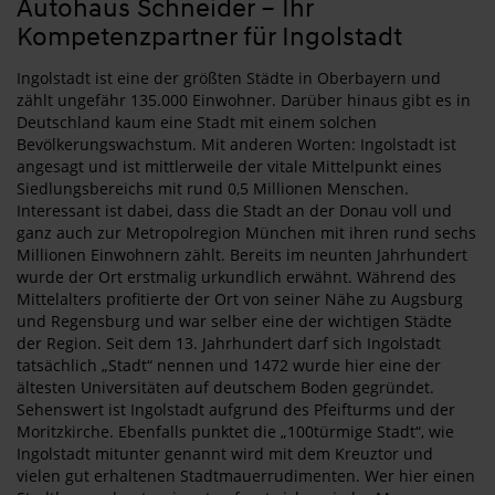
Autohaus Schneider – Ihr
Kompetenzpartner für Ingolstadt
Ingolstadt ist eine der größten Städte in Oberbayern und
zählt ungefähr 135.000 Einwohner. Darüber hinaus gibt es in
Deutschland kaum eine Stadt mit einem solchen
Bevölkerungswachstum. Mit anderen Worten: Ingolstadt ist
angesagt und ist mittlerweile der vitale Mittelpunkt eines
Siedlungsbereichs mit rund 0,5 Millionen Menschen.
Interessant ist dabei, dass die Stadt an der Donau voll und
ganz auch zur Metropolregion München mit ihren rund sechs
Millionen Einwohnern zählt. Bereits im neunten Jahrhundert
wurde der Ort erstmalig urkundlich erwähnt. Während des
Mittelalters profitierte der Ort von seiner Nähe zu Augsburg
und Regensburg und war selber eine der wichtigen Städte
der Region. Seit dem 13. Jahrhundert darf sich Ingolstadt
tatsächlich „Stadt“ nennen und 1472 wurde hier eine der
ältesten Universitäten auf deutschem Boden gegründet.
Sehenswert ist Ingolstadt aufgrund des Pfeifturms und der
Moritzkirche. Ebenfalls punktet die „100türmige Stadt“, wie
Ingolstadt mitunter genannt wird mit dem Kreuztor und
vielen gut erhaltenen Stadtmauerrudimenten. Wer hier einen