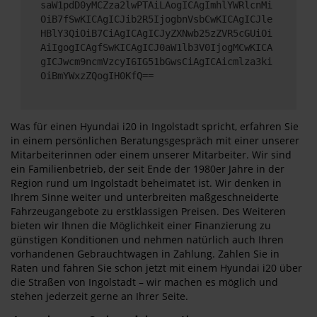
saW1pdD0yMCZza2lwPTAiLAogICAgImhlYWRlcnMi
OiB7fSwKICAgICJib2R5IjogbnVsbCwKICAgICJle
HBlY3QiOiB7CiAgICAgICJyZXNwb25zZVR5cGUiOi
AiIgogICAgfSwKICAgICJ0aW1lb3V0IjogMCwKICA
gICJwcm9ncmVzcyI6IG51bGwsCiAgICAicmlza3ki
OiBmYWxzZQogIH0KfQ==
Was für einen Hyundai i20 in Ingolstadt spricht, erfahren Sie
in einem persönlichen Beratungsgespräch mit einer unserer
Mitarbeiterinnen oder einem unserer Mitarbeiter. Wir sind
ein Familienbetrieb, der seit Ende der 1980er Jahre in der
Region rund um Ingolstadt beheimatet ist. Wir denken in
Ihrem Sinne weiter und unterbreiten maßgeschneiderte
Fahrzeugangebote zu erstklassigen Preisen. Des Weiteren
bieten wir Ihnen die Möglichkeit einer Finanzierung zu
günstigen Konditionen und nehmen natürlich auch Ihren
vorhandenen Gebrauchtwagen in Zahlung. Zahlen Sie in
Raten und fahren Sie schon jetzt mit einem Hyundai i20 über
die Straßen von Ingolstadt – wir machen es möglich und
stehen jederzeit gerne an Ihrer Seite.