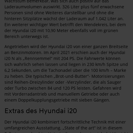
Wachstum bemerkbar, was sich auch positiv auf das
Laderaumvolumen auswirkt. 326 Liter plus fünf erwachsene
Personen sind ohne Weiteres darstellbar und ohne die
hinteren Sitzplätze wächst der Laderaum auf 1.042 Liter an.
Ein weiterer wichtiger Wert betrifft den Wendekreis, bei dem
der Hyundai i20 mit 10,90 Meter ebenfalls voll im grünen
Bereich unterwegs ist.
Angetrieben wird der Hyundai i20 von einer ganzen Breitseite
an Benzinmotoren. Im April 2021 erschien auch der Hyundai
i20 N als „Rennsemmel“ mit 204 PS. Die Fahrwerte können
sich wahrlich sehen lassen und liegen in 230 km/h Spitze und
6,2 Sekunden, um die Tachonadel über die 100 km/h – Marke
zu heben. Die typischen „Brot-und-Butter“- Motorisierungen
sind Reihen-Dreizylinder oder -Vierzylinder, die als Sauger
oder Turbo zwischen 84 und 120 PS leisten. Gefahren wird
mit Vorderradantrieb und manuellem Getriebe oder auch
einem Doppelkupplungsgetriebe mit sieben Gängen.
Extras des Hyundai i20
Der Hyundai i20 kombiniert fortschrittliche Technik mit einer
umfangreichen Ausstattung. „State of the art“ ist in diesem