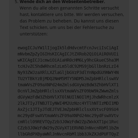
Wende dich an den Webseitenbetreiber.
Wenn du alle oben genannten Schritte versucht
hast, kontaktiere uns bitte. Wir werden versuchen,
das Problem zu beheben. Du kannst uns diesen
Text schicken, um uns bei der Fehlersuche zu
unterstützen:
ewogICJuYW1lIjogIk5ldHdvcmtFcnJvciIsCiAgI
mNvbmZpZyI6IHsKICAgICJtZXRob2QiOiAiR0VUIi
wKICAgICJ1cmwiOiAiaHR0cHM6Ly9hcGkueC5ha3M
tcHJvZC5hdWRhcmlzLm5ldC92MS9jbGllbnRzLzI4
Ny93ZWJzaXRlLXZlaGljbGVzP3dlYnNpdGU9NWY4N
TU2YTBkYzBjMDQ2NmM5MTY5NDM5JmZpbHRlclswXV
tmaWVsZF09aXNPd24mZmlsdGVyWzBdW3ZhbHVlXT1
0cnVlJmZpbHRlclsxXVtmaWVsZF09bW9kZWwmZmls
dGVyWzFdW3ZhbHVlXT0lNUIlN0IlMjJhdWRhcmlzX
2lkJTIyJTNBJTIyNWI4M2UzNzc4YTlhNTIzMDI1MD
AxZjc1JTIyJTdEJTVEJmZpbHRlclsxXVtvcF09SU4
mc29ydFswXVtmaWVsZF09aXNPd24mc29ydFswXVtv
cmRlcl09REVTQyZzb3J0WzFdW2ZpZWxkXT1pc1Rvc
CZzb3J0WzFdW29yZGVyXT1ERVNDJnNvcnRbMl1bZm
llbGRdPXByaWNlJnNvcnRbMl1bb3JkZXJdPUFTQyZ