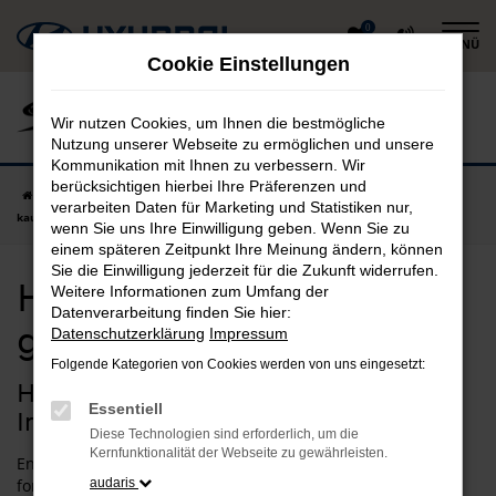
Zum
0
MENÜ
Hauptinhalt
Cookie Einstellungen
springen
Wir nutzen Cookies, um Ihnen die bestmögliche
Nutzung unserer Webseite zu ermöglichen und unsere
Kommunikation mit Ihnen zu verbessern. Wir
berücksichtigen hierbei Ihre Präferenzen und
Startseite
Ingolstadt
Hyundai
Hyundai i20 in Ingolstadt günstig
verarbeiten Daten für Marketing und Statistiken nur,
kaufen
wenn Sie uns Ihre Einwilligung geben. Wenn Sie zu
einem späteren Zeitpunkt Ihre Meinung ändern, können
Sie die Einwilligung jederzeit für die Zukunft widerrufen.
Hyundai i20 in Ingolstadt
Weitere Informationen zum Umfang der
Datenverarbeitung finden Sie hier:
günstig kaufen
Datenschutzerklärung
Impressum
Folgende Kategorien von Cookies werden von uns eingesetzt:
Hyundai i20 – unsere Idee für
Essentiell
Ingolstadt
Diese Technologien sind erforderlich, um die
Kernfunktionalität der Webseite zu gewährleisten.
Entscheiden Sie sich für einen Hyundai i20 und Sie fahren
fortan bestens motorisiert durch Ingolstadt. Wir verstehen
audaris