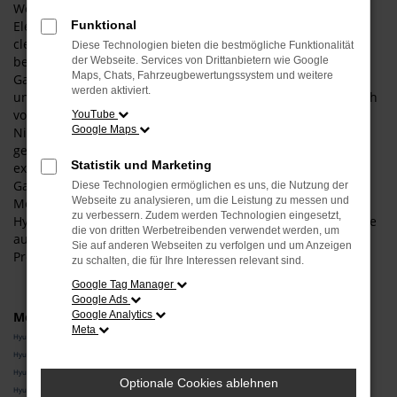
Wenn es um Autos geht, sind wir voll und ganz in unserem
Element. Gerne denken wir in Ihrem Sinne nach und finden
Funktional
clevere Ideen für Ihre Mobilität in Garching. Wie wäre es
Diese Technologien bieten die bestmögliche Funktionalität
beispielsweise mit einer Hyundai Tageszulassung? Für
der Webseite. Services von Drittanbietern wie Google
Maps, Chats, Fahrzeugbewertungssystem und weitere
Garching ist diese clevere Synthese aus einem Neuwagen
werden aktiviert.
und einem Gebrauchten die perfekte Wahl und zeichnet sich
vor allem durch ein sensationell günstiges Preis-Leistungs-
YouTube
Google Maps
Niveau aus. Eine Hyundai Tageszulassung wird deshalb so
genannt, weil es sich um ein Fahrzeug handelt, das nur für
Statistik und Marketing
exakt einen Tag zugelassen wurde. Die Zulassung kann in
Garching oder anderswo erfolgt sein und bewirkt, dass das
Diese Technologien ermöglichen es uns, die Nutzung der
Webseite zu analysieren, um die Leistung zu messen und
Modell zum Gebrauchtwagenpreis zu Ihnen gelangt. Die
zu verbessern. Zudem werden Technologien eingesetzt,
Hyundai Tageszulassung dient vor allem dem Zweck, Rabatte
die von dritten Werbetreibenden verwendet werden, um
auch für Neuwagen geben zu können, was sonst an der
Sie auf anderen Webseiten zu verfolgen und um Anzeigen
Preisvorgabe der Hersteller scheitert.
zu schalten, die für Ihre Interessen relevant sind.
Google Tag Manager
Google Ads
Modelle
Google Analytics
Meta
Hyundai i10 Tageszulassung Garching
Hyundai i30 Tageszulassung Garching
Hyundai TUCSON Tageszulassung Garching
Optionale Cookies ablehnen
Hyundai BAYON Tageszulassung Garching