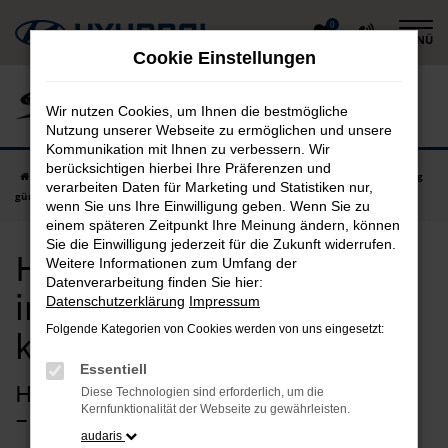
Zum
0
MENÜ
Hauptinhalt
Cookie Einstellungen
springen
Wir nutzen Cookies, um Ihnen die bestmögliche
Nutzung unserer Webseite zu ermöglichen und unsere
Kommunikation mit Ihnen zu verbessern. Wir
berücksichtigen hierbei Ihre Präferenzen und
Startseite
Garching
Hyundai
Hyundai Tageszulassung in Garching
verarbeiten Daten für Marketing und Statistiken nur,
günstig kaufen
wenn Sie uns Ihre Einwilligung geben. Wenn Sie zu
einem späteren Zeitpunkt Ihre Meinung ändern, können
Sie die Einwilligung jederzeit für die Zukunft widerrufen.
Hyundai Tageszulassung
Weitere Informationen zum Umfang der
Datenverarbeitung finden Sie hier:
in Garching günstig
Datenschutzerklärung
Impressum
Folgende Kategorien von Cookies werden von uns eingesetzt:
kaufen
Essentiell
Hyundai Tageszulassung für Garching
Diese Technologien sind erforderlich, um die
Kernfunktionalität der Webseite zu gewährleisten.
– vieles spricht dafür
audaris