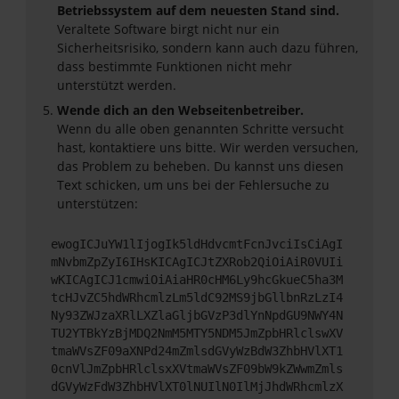
Betriebssystem auf dem neuesten Stand sind.
Veraltete Software birgt nicht nur ein
Sicherheitsrisiko, sondern kann auch dazu führen,
dass bestimmte Funktionen nicht mehr
unterstützt werden.
Wende dich an den Webseitenbetreiber.
Wenn du alle oben genannten Schritte versucht
hast, kontaktiere uns bitte. Wir werden versuchen,
das Problem zu beheben. Du kannst uns diesen
Text schicken, um uns bei der Fehlersuche zu
unterstützen:
ewogICJuYW1lIjogIk5ldHdvcmtFcnJvciIsCiAgI
mNvbmZpZyI6IHsKICAgICJtZXRob2QiOiAiR0VUIi
wKICAgICJ1cmwiOiAiaHR0cHM6Ly9hcGkueC5ha3M
tcHJvZC5hdWRhcmlzLm5ldC92MS9jbGllbnRzLzI4
Ny93ZWJzaXRlLXZlaGljbGVzP3dlYnNpdGU9NWY4N
TU2YTBkYzBjMDQ2NmM5MTY5NDM5JmZpbHRlclswXV
tmaWVsZF09aXNPd24mZmlsdGVyWzBdW3ZhbHVlXT1
0cnVlJmZpbHRlclsxXVtmaWVsZF09bW9kZWwmZmls
dGVyWzFdW3ZhbHVlXT0lNUIlN0IlMjJhdWRhcmlzX