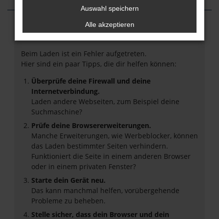
Auswahl speichern
Alle akzeptieren
Fehler: Network Error
Beim Laden ist ein Fehler aufgetreten.
Hier sind ein paar Tipps, die dir helfen können:
Überprüfe deine Firewall und deine
Internetverbindung.
Laden andere Webseiten, zum Beispiel deine
Suchmaschine?
Prüfe deine Browsererweiterungen.
Manche Erweiterungen, wie Werbeblocker, können
das Laden bestimmter Seiten verhindern.
Funktioniert die Seite in einem anderen Browser
oder in einem privaten Fenster?
Starte dein Gerät neu.
Das kann manchmal helfen, vorübergehende
Probleme zu beheben.
Stelle sicher, dass dein Browser und dein