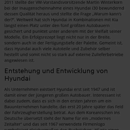
2011 stellte der VW-Vorstandsvorsitzende Martin Winterkorn
bei der Inaugenscheinnahme eines Hyundai i30 bewundernd
dessen Qualität heraus und stellte die Frage „Warum kann‘s
der?“. Weltweit hat sich Hyundai in Kombinationen mit Kia
längst einen Platz unter den fünf größten Autobauern
gesichert und punktet unter anderem mit der Vielfalt seiner
Modelle. Ein Erfolgsrezept liegt nicht nur in der Breite,
sondern auch in der Fertigungstiefe der Palette. Gemeint ist,
dass Hyundai auch viele Autoteile und Zubehör selber
hestellt und somit nicht so stark auf externe Zulieferbetriebe
angewiesen ist.
Entstehung und Entwicklung von
Hyundai
Als Unternehmen existiert Hyundai erst seit 1947 und ist
damit einer der jüngeren großen Autobauer. Interessant ist
dabei zudem, dass es sich in den ersten Jahren um ein
Bauunternehmen handelte, das erst 20 Jahre später das Feld
der Fahrzeugherstellung betrat. Aus dem Koreanischen ins
Deutsche übersetzt steht der Name für ein „modernes
Zeitalter“ und das seit 1967 verwendete Firmenlogo
symbolisiert gleichermaßen den Buchstaben „H“ wie einen