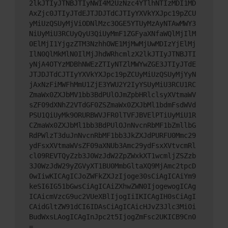
2lkJTIyJTNBJTIyNWI4M2UzNzc4YTlhNTIzMDI1MD
AxZjc0JTIyJTdEJTJDJTdCJTIyYXVkYXJpc19pZCU
yMiUzQSUyMjViODNlMzc3OGE5YTUyMzAyNTAwMWY3
NiUyMiU3RCUyQyU3QiUyMmF1ZGFyaXNfaWQlMjIlM
0ElMjI1YjgzZTM3NzhhOWE1MjMwMjUwMDIzYjElMj
IlN0QlMkMlN0IlMjJhdWRhcmlzX2lkJTIyJTNBJTI
yNjA4OTYzMDBhNWEzZTIyNTZlMWYwZGE3JTIyJTdE
JTJDJTdCJTIyYXVkYXJpc19pZCUyMiUzQSUyMjYyN
jAxNzFiMWFhMmU1ZjE3YWU2Y2IyYSUyMiU3RCU1RC
ZmaWx0ZXJbMV1bb3BdPUlOJmZpbHRlclsyXVtmaWV
sZF09dXNhZ2VTdGF0ZSZmaWx0ZXJbMl1bdmFsdWVd
PSU1QiUyMk9ORURBWVJFR0lTVFJBVElPTiUyMiU1R
CZmaWx0ZXJbMl1bb3BdPUlOJnNvcnRbMF1bZmllbG
RdPWlzT3duJnNvcnRbMF1bb3JkZXJdPURFU0Mmc29
ydFsxXVtmaWVsZF09aXNUb3Amc29ydFsxXVtvcmRl
cl09REVTQyZzb3J0WzJdW2ZpZWxkXT1wcmljZSZzb
3J0WzJdW29yZGVyXT1BU0MmbGltaXQ9MjAmc2tpcD
0wIiwKICAgICJoZWFkZXJzIjoge30sCiAgICAiYm9
keSI6IG51bGwsCiAgICAiZXhwZWN0IjogewogICAg
ICAicmVzcG9uc2VUeXBlIjogIiIKICAgIH0sCiAgI
CAidGltZW91dCI6IDAsCiAgICAicHJvZ3Jlc3MiOi
BudWxsLAogICAgInJpc2t5IjogZmFsc2UKICB9Cn0
=