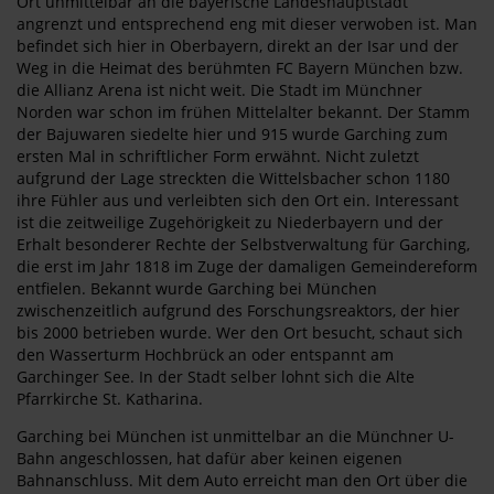
Ort unmittelbar an die bayerische Landeshauptstadt
angrenzt und entsprechend eng mit dieser verwoben ist. Man
befindet sich hier in Oberbayern, direkt an der Isar und der
Weg in die Heimat des berühmten FC Bayern München bzw.
die Allianz Arena ist nicht weit. Die Stadt im Münchner
Norden war schon im frühen Mittelalter bekannt. Der Stamm
der Bajuwaren siedelte hier und 915 wurde Garching zum
ersten Mal in schriftlicher Form erwähnt. Nicht zuletzt
aufgrund der Lage streckten die Wittelsbacher schon 1180
ihre Fühler aus und verleibten sich den Ort ein. Interessant
ist die zeitweilige Zugehörigkeit zu Niederbayern und der
Erhalt besonderer Rechte der Selbstverwaltung für Garching,
die erst im Jahr 1818 im Zuge der damaligen Gemeindereform
entfielen. Bekannt wurde Garching bei München
zwischenzeitlich aufgrund des Forschungsreaktors, der hier
bis 2000 betrieben wurde. Wer den Ort besucht, schaut sich
den Wasserturm Hochbrück an oder entspannt am
Garchinger See. In der Stadt selber lohnt sich die Alte
Pfarrkirche St. Katharina.
Garching bei München ist unmittelbar an die Münchner U-
Bahn angeschlossen, hat dafür aber keinen eigenen
Bahnanschluss. Mit dem Auto erreicht man den Ort über die