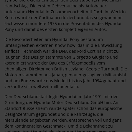
Handschlag. Die ersten Gehversuche als Autobauer
unternahm Hyundai in Zusammenarbeit mit Ford. Im Werk in
Korea wurde der Cortina produziert und das so gewonnene
Fachwissen mündete 1975 in die Präsentation des Hyundai
Pony und damit des ersten komplett eigenen Autos.
Die Besonderheiten am Hyundai Pony bestand im
umfangreichen externen Know-how, das in die Entwicklung
einfloss. Technisch war die DNA des Ford Cortina nicht zu
leugnen, das Design stammte von Giorgetto Giugiaro und
koordiniert wurde der Bau des Erfolgsmodells vom
ehemaligen Direktor von British Leyland, George Turnbull. Die
Motoren stammten aus Japan, genauer gesagt von Mitsubishi
und am Ende wurde das Modell bis ins Jahr 1994 gebaut und
verkaufte sich weltweit millionenfach.
Den Deutschlandstart legte Hyundai im Jahr 1991 mit der
Gründung der Hyundai Motor Deutschland GmbH hin. Am
Standort Rüsselsheim wurde später schon das europäische
Designzentrum gegründet und die Fahrzeuge, die
hierzulande angeboten werden, entsprechen voll und ganz
dem kontinentalen Geschmack. Um die Bekanntheit zu
steigern, trat Hyundai als einer der Hauptsponsoren der