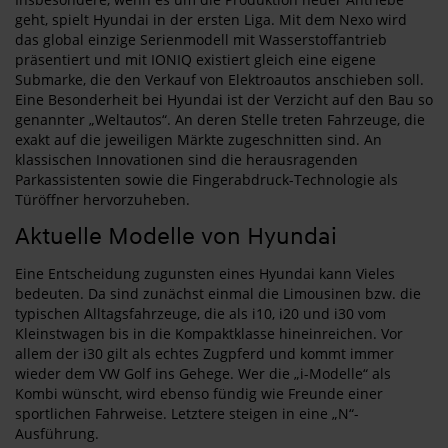
geht, spielt Hyundai in der ersten Liga. Mit dem Nexo wird
das global einzige Serienmodell mit Wasserstoffantrieb
präsentiert und mit IONIQ existiert gleich eine eigene
Submarke, die den Verkauf von Elektroautos anschieben soll.
Eine Besonderheit bei Hyundai ist der Verzicht auf den Bau so
genannter „Weltautos“. An deren Stelle treten Fahrzeuge, die
exakt auf die jeweiligen Märkte zugeschnitten sind. An
klassischen Innovationen sind die herausragenden
Parkassistenten sowie die Fingerabdruck-Technologie als
Türöffner hervorzuheben.
Aktuelle Modelle von Hyundai
Eine Entscheidung zugunsten eines Hyundai kann Vieles
bedeuten. Da sind zunächst einmal die Limousinen bzw. die
typischen Alltagsfahrzeuge, die als i10, i20 und i30 vom
Kleinstwagen bis in die Kompaktklasse hineinreichen. Vor
allem der i30 gilt als echtes Zugpferd und kommt immer
wieder dem VW Golf ins Gehege. Wer die „i-Modelle“ als
Kombi wünscht, wird ebenso fündig wie Freunde einer
sportlichen Fahrweise. Letztere steigen in eine „N“-
Ausführung.