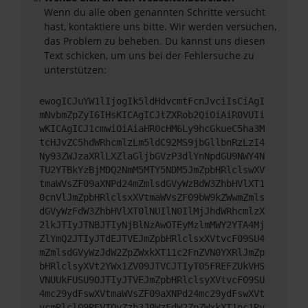
Wenn du alle oben genannten Schritte versucht
hast, kontaktiere uns bitte. Wir werden versuchen,
das Problem zu beheben. Du kannst uns diesen
Text schicken, um uns bei der Fehlersuche zu
unterstützen:
ewogICJuYW1lIjogIk5ldHdvcmtFcnJvciIsCiAgI
mNvbmZpZyI6IHsKICAgICJtZXRob2QiOiAiR0VUIi
wKICAgICJ1cmwiOiAiaHR0cHM6Ly9hcGkueC5ha3M
tcHJvZC5hdWRhcmlzLm5ldC92MS9jbGllbnRzLzI4
Ny93ZWJzaXRlLXZlaGljbGVzP3dlYnNpdGU9NWY4N
TU2YTBkYzBjMDQ2NmM5MTY5NDM5JmZpbHRlclswXV
tmaWVsZF09aXNPd24mZmlsdGVyWzBdW3ZhbHVlXT1
0cnVlJmZpbHRlclsxXVtmaWVsZF09bW9kZWwmZmls
dGVyWzFdW3ZhbHVlXT0lNUIlN0IlMjJhdWRhcmlzX
2lkJTIyJTNBJTIyNjBlNzAwOTEyMzlmMWY2YTA4Mj
ZlYmQ2JTIyJTdEJTVEJmZpbHRlclsxXVtvcF09SU4
mZmlsdGVyWzJdW2ZpZWxkXT11c2FnZVN0YXRlJmZp
bHRlclsyXVt2YWx1ZV09JTVCJTIyT05FREFZUkVHS
VNUUkFUSU9OJTIyJTVEJmZpbHRlclsyXVtvcF09SU
4mc29ydFswXVtmaWVsZF09aXNPd24mc29ydFswXVt
vcmRlcl09REVTQyZzb3J0WzFdW2ZpZWxkXT1pc1Rv