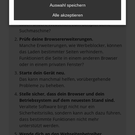
Hier sind ein paar Tipps, die dir helfen können:
Auswahl speichern
Überprüfe deine Firewall und deine
Alle akzeptieren
Internetverbindung.
Laden andere Webseiten, zum Beispiel deine
Suchmaschine?
Prüfe deine Browsererweiterungen.
Manche Erweiterungen, wie Werbeblocker, können
das Laden bestimmter Seiten verhindern.
Funktioniert die Seite in einem anderen Browser
oder in einem privaten Fenster?
Starte dein Gerät neu.
Das kann manchmal helfen, vorübergehende
Probleme zu beheben.
Stelle sicher, dass dein Browser und dein
Betriebssystem auf dem neuesten Stand sind.
Veraltete Software birgt nicht nur ein
Sicherheitsrisiko, sondern kann auch dazu führen,
dass bestimmte Funktionen nicht mehr
unterstützt werden.
Wende dich an den Webseitenbetreiber.