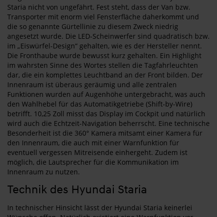
Staria nicht von ungefährt. Fest steht, dass der Van bzw.
Transporter mit enorm viel Fensterfläche daherkommt und
die so genannte Gürtellinie zu diesem Zweck niedrig
angesetzt wurde. Die LED-Scheinwerfer sind quadratisch bzw.
im „Eiswürfel-Design“ gehalten, wie es der Hersteller nennt.
Die Fronthaube wurde bewusst kurz gehalten. Ein Highlight
im wahrsten Sinne des Wortes stellen die Tagfahrleuchten
dar, die ein komplettes Leuchtband an der Front bilden. Der
Innenraum ist überaus geräumig und alle zentralen
Funktionen wurden auf Augenhöhe untergebracht, was auch
den Wahlhebel für das Automatikgetriebe (Shift-by-Wire)
betrifft. 10,25 Zoll misst das Display im Cockpit und natürlich
wird auch die Echtzeit-Navigation beherrscht. Eine technische
Besonderheit ist die 360° Kamera mitsamt einer Kamera für
den Innenraum, die auch mit einer Warnfunktion für
eventuell vergessen Mitreisende einhergeht. Zudem ist
möglich, die Lautsprecher für die Kommunikation im
Innenraum zu nutzen.
Technik des Hyundai Staria
In technischer Hinsicht lässt der Hyundai Staria keinerlei