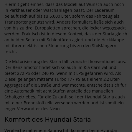
Hiermit geht einher, dass das Modell auf Wunsch auch noch
in Parkhäuser oder Waschanlagen passt. Der Laderaum
beläuft sich auf bis zu 5.000 Liter, sofern das Fahrzeug als
Transporter genutzt wird. Anders formuliert, ließe sich auch
von bis zu drei Europaletten sprechen, die locker weggepackt
werden. Praktisch ist in diesem Kontext, dass der Staria gleich
an beiden Seiten mit Schiebtüren agiert und die Heckklappe
mit ihrer elektrischen Steuerung bis zu den Stoßfängern
reicht.
Die Motorisierung des Staria fällt zunächst konventionell aus.
Der Benzinmotor findet sich so auch im Kia Carnival und
bietet 272 PS oder 240 PS, wenn mit LPG gefahren wird. Als
Diesel gelangen mitsamt Turbo 177 PS aus einem 2,2 Liter-
Aggregat auf die Straße und wer möchte, entscheidet sich für
eine Automatik mit acht Stufen anstelle des manuellen
Schaltgetriebes. Für die Zukunft soll der Hyundai Staria auch
mit einer Brennstoffzelle versehen werden und ist somit ein
enger Verwandter des Nexo.
Komfort des Hyundai Staria
Vergleiche mit einem Raumschiff kommen beim Hyundai