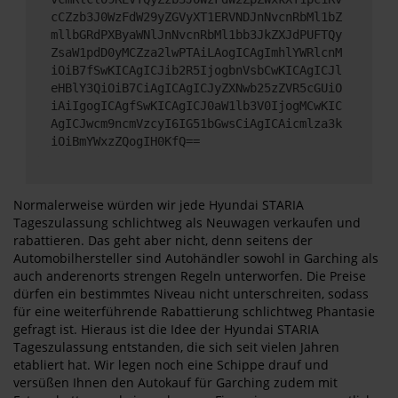
cCZzb3J0WzFdW29yZGVyXT1ERVNDJnNvcnRbMl1bZ
mllbGRdPXByaWNlJnNvcnRbMl1bb3JkZXJdPUFTQy
ZsaW1pdD0yMCZza2lwPTAiLAogICAgImhlYWRlcnM
iOiB7fSwKICAgICJib2R5IjogbnVsbCwKICAgICJl
eHBlY3QiOiB7CiAgICAgICJyZXNwb25zZVR5cGUiO
iAiIgogICAgfSwKICAgICJ0aW1lb3V0IjogMCwKIC
AgICJwcm9ncmVzcyI6IG51bGwsCiAgICAicmlza3k
iOiBmYWxzZQogIH0KfQ==
Normalerweise würden wir jede Hyundai STARIA
Tageszulassung schlichtweg als Neuwagen verkaufen und
rabattieren. Das geht aber nicht, denn seitens der
Automobilhersteller sind Autohändler sowohl in Garching als
auch anderenorts strengen Regeln unterworfen. Die Preise
dürfen ein bestimmtes Niveau nicht unterschreiten, sodass
für eine weiterführende Rabattierung schlichtweg Phantasie
gefragt ist. Hieraus ist die Idee der Hyundai STARIA
Tageszulassung entstanden, die sich seit vielen Jahren
etabliert hat. Wir legen noch eine Schippe drauf und
versüßen Ihnen den Autokauf für Garching zudem mit