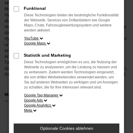
Wir können es gar nicht oft genug wiederholen: für die
Mobilität in Garching empfehlen wir vorbehaltlos auch eine
Funktional
Hyundai STARIA Tageszulassung. Wann immer wir nach
Diese Technologien bieten die bestmögliche Funktionalität
dieser Fahrzeugform gefragt werden, erläutern wir deren
der Webseite. Services von Drittanbietern wie Google
Maps, Chats, Fahrzeugbewertungssystem und weitere
Vorzüge und die sprichwörtliche „Quadratur des Kreises“ die
werden aktiviert.
damit einhergeht. Einerseits handelt es sich bei einer
Hyundai STARIA Tageszulassung um einen echten Neuwagen
YouTube
Google Maps
und ein Fahrzeug, das weder in Garching noch an einem
anderen Ort auch nur einen Kilometer gefahren wurde.
Statistik und Marketing
Andererseits deklarieren wir die Hyundai STARIA
Tageszulassung durch das Zulassen für einen Tag in einen
Diese Technologien ermöglichen es uns, die Nutzung der
Webseite zu analysieren, um die Leistung zu messen und
Gebrauchtwagen um und passen den Preis entsprechend an.
zu verbessern. Zudem werden Technologien eingesetzt,
Das ist clever und vor allen Dingen unglaublich geldsparend.
die von dritten Werbetreibenden verwendet werden, um
Sie auf anderen Webseiten zu verfolgen und um Anzeigen
zu schalten, die für Ihre Interessen relevant sind.
Marken
Google Tag Manager
Google Ads
Hyundai
Google Analytics
Meta
Fehler: Network Error
Beim Laden ist ein Fehler aufgetreten.
Optionale Cookies ablehnen