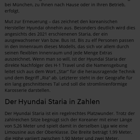
bei München, zu Ihnen nach Hause oder in Ihren Betrieb,
erfolgt.
Mut zur Erneuerung – das zeichnet den koreanischen
Hersteller Hyundai ohnehin aus. Besonders deutlich wird dies
angesichts des 2021 erschienenen Staria, der ein
ausgewachsener Van bzw. Bus ist. Bis zu elf Personen passen
in den Innenraum dieses Modells, das sich vor allem durch
seinen flexiblen Innenraum und jede Menge Extras
auszeichnet. Wenn man so will, ist der Hyundai Staria der
direkte Nachfolger des H-1 Travel und die Namensgebung
leitet sich aus dem Wort „Star“ für die herausragende Technik
und dem Begriff „Ria“ ab. Letzterer steht in der Geografie für
ein lang geschnittenes Tal und soll die stromlinienförmige
Karosserie darstellen.
Der Hyundai Staria in Zahlen
Der Hyundai Staria ist ein regelrechtes Platzwunder. Trotz der
zahlreichen Sitze begnügt sich der Koreaner mit einer Länge
von 5,26 Meter und spielt damit in derselben Liga wie eine
Limousine aus der Oberklasse. Die Breite beträgt 1,99 Meter,
die Höhe variiert zwischen 1,90 Meter und zwei Meter.