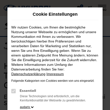
Zum
0
MENÜ
Hauptinhalt
Cookie Einstellungen
springen
Wir nutzen Cookies, um Ihnen die bestmögliche
Nutzung unserer Webseite zu ermöglichen und unsere
Kommunikation mit Ihnen zu verbessern. Wir
berücksichtigen hierbei Ihre Präferenzen und
Startseite
Garching
Hyundai
Hyundai STARIA
Hyundai STARIA
verarbeiten Daten für Marketing und Statistiken nur,
Tageszulassung in Garching günstig kaufen
wenn Sie uns Ihre Einwilligung geben. Wenn Sie zu
einem späteren Zeitpunkt Ihre Meinung ändern, können
Sie die Einwilligung jederzeit für die Zukunft widerrufen.
Hyundai STARIA
Weitere Informationen zum Umfang der
Datenverarbeitung finden Sie hier:
Tageszulassung in
Datenschutzerklärung
Impressum
Folgende Kategorien von Cookies werden von uns eingesetzt:
Garching günstig kaufen
Essentiell
Extraklasse für Garching – die Hyundai
Diese Technologien sind erforderlich, um die
Kernfunktionalität der Webseite zu gewährleisten.
STARIA Tageszulassung
audaris