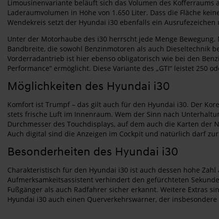
Limousinenvariante beläuft sich das Volumen des Kofferraums au
Laderaumvolumen in Höhe von 1.650 Liter. Dass die Fläche keiner
Wendekreis setzt der Hyundai i30 ebenfalls ein Ausrufezeichen 
Unter der Motorhaube des i30 herrscht jede Menge Bewegung. N
Bandbreite, die sowohl Benzinmotoren als auch Dieseltechnik b
Vorderradantrieb ist hier ebenso obligatorisch wie bei den Ben
Performance“ ermöglicht. Diese Variante des „GTI“ leistet 250 o
Möglichkeiten des Hyundai i30
Komfort ist Trumpf – das gilt auch für den Hyundai i30. Der Kor
stets frische Luft im Innenraum. Wem der Sinn nach Unterhaltun
Durchmesser des Touchdisplays, auf dem auch die Karten der Na
Auch digital sind die Anzeigen im Cockpit und natürlich darf 
Besonderheiten des Hyundai i30
Charakteristisch für den Hyundai i30 ist auch dessen hohe Zah
Aufmerksamkeitsassistent verhindert den gefürchteten Sekundens
Fußgänger als auch Radfahrer sicher erkannt. Weitere Extras si
Hyundai i30 auch einen Querverkehrswarner, der insbesondere 