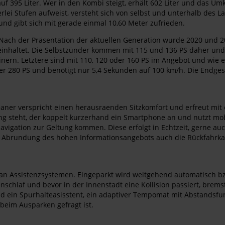
f 395 Liter. Wer in den Kombi steigt, erhält 602 Liter und das Um
lei Stufen aufweist, versteht sich von selbst und unterhalb des L
und gibt sich mit gerade einmal 10,60 Meter zufrieden.
ach der Präsentation der aktuellen Generation wurde 2020 und 2
einhaltet. Die Selbstzünder kommen mit 115 und 136 PS daher und 
zinern. Letztere sind mit 110, 120 oder 160 PS im Angebot und wie
der 280 PS und benötigt nur 5,4 Sekunden auf 100 km/h. Die Endges
eaner verspricht einen herausraenden Sitzkomfort und erfreut mit 
g steht, der koppelt kurzerhand ein Smartphone an und nutzt mobi
vigation zur Geltung kommen. Diese erfolgt in Echtzeit, gerne au
zur Abrundung des hohen Informationsangebots auch die Rückfahrka
l an Assistenzsystemen. Eingeparkt wird weitgehend automatisch 
chlaf und bevor in der Innenstadt eine Kollision passiert, brems
nd ein Spurhalteasisstent, ein adaptiver Tempomat mit Abstandsfu
beim Ausparken gefragt ist.