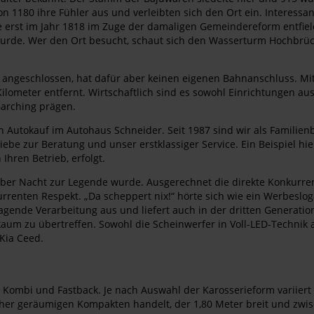
n 1180 ihre Fühler aus und verleibten sich den Ort ein. Interessan
ie erst im Jahr 1818 im Zuge der damaligen Gemeindereform entfi
wurde. Wer den Ort besucht, schaut sich den Wasserturm Hochbrüc
angeschlossen, hat dafür aber keinen eigenen Bahnanschluss. Mit
lometer entfernt. Wirtschaftlich sind es sowohl Einrichtungen a
Garching prägen.
Autokauf im Autohaus Schneider. Seit 1987 sind wir als Familien
ebe zur Beratung und unser erstklassiger Service. Ein Beispiel hie
hren Betrieb, erfolgt.
über Nacht zur Legende wurde. Ausgerechnet die direkte Konkurre
urrenten Respekt. „Da scheppert nix!“ hörte sich wie ein Werbesl
agende Verarbeitung aus und liefert auch in der dritten Generatio
kaum zu übertreffen. Sowohl die Scheinwerfer in Voll-LED-Technik a
 Kia Ceed.
s Kombi und Fastback. Je nach Auswahl der Karosserieform variiert 
n eher geräumigen Kompakten handelt, der 1,80 Meter breit und zwis