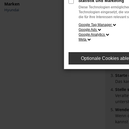
Statistik und Marketing
Marken
Diese Technologien ermöglichen
Hyundai
Fehler
Technologien eingesetzt, die v
die für Ihre Interessen relevant s
Beim Laden
Google Tag Manager
Google Ads
Hier sind 
Google Analytics
Meta
Überpr
Laden 
Prüfe 
Optionale Cookies abl
Manche
Browse
Starte
Das ka
Stelle
Veralt
unters
Wende 
Wenn d
kannst