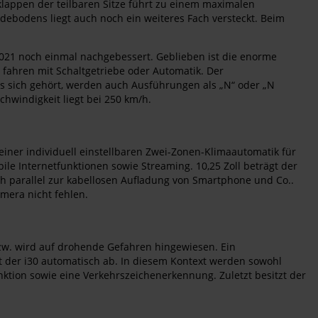
klappen der teilbaren Sitze führt zu einem maximalen
adebodens liegt auch noch ein weiteres Fach versteckt. Beim
021 noch einmal nachgebessert. Geblieben ist die enorme
fahren mit Schaltgetriebe oder Automatik. Der
 es sich gehört, werden auch Ausführungen als „N“ oder „N
chwindigkeit liegt bei 250 km/h.
einer individuell einstellbaren Zwei-Zonen-Klimaautomatik für
le Internetfunktionen sowie Streaming. 10,25 Zoll beträgt der
ch parallel zur kabellosen Aufladung von Smartphone und Co..
mera nicht fehlen.
bzw. wird auf drohende Gefahren hingewiesen. Ein
t der i30 automatisch ab. In diesem Kontext werden sowohl
nktion sowie eine Verkehrszeichenerkennung. Zuletzt besitzt der