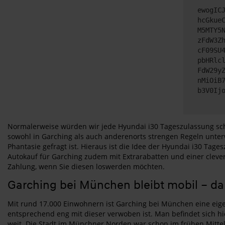
ewogIC
hcGkue
M5MTY5
zFdW3Z
cF09SU
pbHRlc
FdW29y
nMiOiB
b3V0Ij
Normalerweise würden wir jede Hyundai i30 Tageszulassung schl
sowohl in Garching als auch anderenorts strengen Regeln unterw
Phantasie gefragt ist. Hieraus ist die Idee der Hyundai i30 Tage
Autokauf für Garching zudem mit Extrarabatten und einer clev
Zahlung, wenn Sie diesen loswerden möchten.
Garching bei München bleibt mobil – d
Mit rund 17.000 Einwohnern ist Garching bei München eine eige
entsprechend eng mit dieser verwoben ist. Man befindet sich hi
weit. Die Stadt im Münchner Norden war schon im frühen Mittel