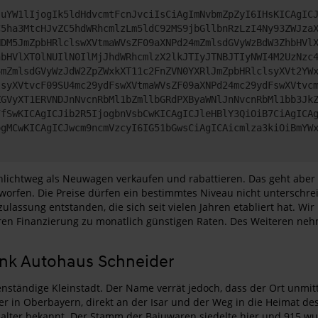
JuYW1lIjogIk5ldHdvcmtFcnJvciIsCiAgImNvbmZpZyI6IHsKICAgIC
C5ha3MtcHJvZC5hdWRhcmlzLm5ldC92MS9jbGllbnRzLzI4Ny93ZWJza
NDM5JmZpbHRlclswXVtmaWVsZF09aXNPd24mZmlsdGVyWzBdW3ZhbHVl
hbHVlXT0lNUIlN0IlMjJhdWRhcmlzX2lkJTIyJTNBJTIyNWI4M2UzNzc
4mZmlsdGVyWzJdW2ZpZWxkXT11c2FnZVN0YXRlJmZpbHRlclsyXVt2YW
lsyXVtvcF09SU4mc29ydFswXVtmaWVsZF09aXNPd24mc29ydFswXVtvc
ZGVyXT1ERVNDJnNvcnRbMl1bZmllbGRdPXByaWNlJnNvcnRbMl1bb3Jk
7fSwKICAgICJib2R5IjogbnVsbCwKICAgICJleHBlY3QiOiB7CiAgICA
ogMCwKICAgICJwcm9ncmVzcyI6IG51bGwsCiAgICAicmlza3kiOiBmYW
ichtweg als Neuwagen verkaufen und rabattieren. Das geht aber n
orfen. Die Preise dürfen ein bestimmtes Niveau nicht unterschrei
szulassung entstanden, die sich seit vielen Jahren etabliert hat. 
eren Finanzierung zu monatlich günstigen Raten. Des Weiteren ne
ank Autohaus Schneider
nständige Kleinstadt. Der Name verrät jedoch, dass der Ort unmi
er in Oberbayern, direkt an der Isar und der Weg in die Heimat d
alter bekannt. Der Stamm der Bajuwaren siedelte hier und 915 wur