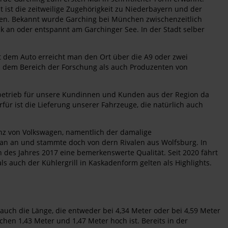
t ist die zeitweilige Zugehörigkeit zu Niederbayern und der
elen. Bekannt wurde Garching bei München zwischenzeitlich
k an oder entspannt am Garchinger See. In der Stadt selber
 dem Auto erreicht man den Ort über die A9 oder zwei
us dem Bereich der Forschung als auch Produzenten von
betrieb für unsere Kundinnen und Kunden aus der Region da
rfür ist die Lieferung unserer Fahrzeuge, die natürlich auch
nz von Volkswagen, namentlich der damalige
ogan an und stammte doch von dern Rivalen aus Wolfsburg. In
n des Jahres 2017 eine bemerkenswerte Qualität. Seit 2020 fährt
ls auch der Kühlergrill in Kaskadenform gelten als Highlights.
auch die Länge, die entweder bei 4,34 Meter oder bei 4,59 Meter
chen 1,43 Meter und 1,47 Meter hoch ist. Bereits in der