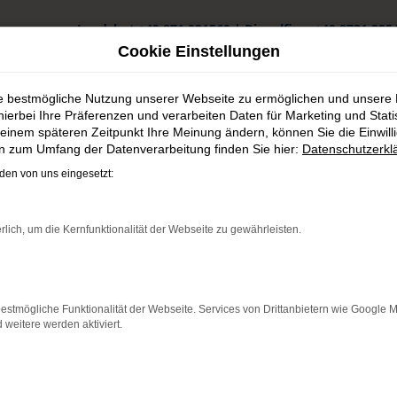
Landshut
+49 871 931560
|
Dingolfing
+49 8731 325
Cookie Einstellungen
ie bestmögliche Nutzung unserer Webseite zu ermöglichen und unsere
hierbei Ihre Präferenzen und verarbeiten Daten für Marketing und Stati
einem späteren Zeitpunkt Ihre Meinung ändern, können Sie die Einwillig
en zum Umfang der Datenverarbeitung finden Sie hier:
Datenschutzerkl
ng in Garching günstig kaufen
en von uns eingesetzt:
 in Garching günstig kaufen
rlich, um die Kernfunktionalität der Webseite zu gewährleisten.
i30 Tageszulassung
tät in Garching empfehlen wir vorbehaltlos auch eine Hyundai i30
estmögliche Funktionalität der Webseite. Services von Drittanbietern wie Google 
liche „Quadratur des Kreises“ die damit einhergeht. Einerseits ha
eitere werden aktiviert.
 an einem anderen Ort auch nur einen Kilometer gefahren wurde. 
nd passen den Preis entsprechend an. Das ist clever und vor all