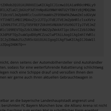
JtZXRob2QiOiAiR0VUIiwKICAgICJ1cmwiOiAiaHR0cHM6Ly9
XRlLXZlaGljbGVzP3dlYnNpdGU9NWY4NTU2YTBkYzBjMDQ2Nm
XT10cnVlJmZpbHRlclsxXVtmaWVsZF09bW9kZWwmZmlsdGVyW
4YTlhNTIzMDI1MDAxZjc2JTIyJTdEJTVEJmZpbHRlclsxXVtv
x1ZV09JTVCJTIyT05FREFZUkVHSVNUUkFUSU9OJTIyJTVEJmZ
mRlcl09REVTQyZzb3J0WzFdW2ZpZWxkXT1pc1RvcCZzb3J0Wz
ZXJdPUFTQyZsaW1pdD0yMCZza2lwPTAiLAogICAgImhlYWRlc
gICJyZXNwb25zZVR5cGUiOiAiIgogICAgfSwKICAgICJ0aW1l
xzZQogIH0KfQ==
icht, denn seitens der Automobilhersteller sind Autohändler
ten, sodass für eine weiterführende Rabattierung schlichtweg
Wir legen noch eine Schippe drauf und versüßen Ihnen den
hmen wir gerne auch Ihren aktuellen Gebrauchtwagen in
ttelbar an die bayerische Landeshauptstadt angrenzt und
es berühmten FC Bayern München bzw. die Allianz Arena ist nicht
de Garching zum ersten Mal in schriftlicher Form erwähnt.