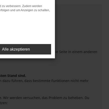
nd zu verbessern. Zudem werden
rfolgen und um Anzeigen zu schalten,
Alle akzeptieren
eiten verhindern. Funktioniert die Seite in einem anderen
sten Stand sind.
uch dazu führen, dass bestimmte Funktionen nicht mehr
tte. Wir werden versuchen, das Problem zu beheben. Du
tzen: