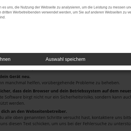
 es uns, die Nutzung der Webseite zu analysieren, um die Leistung zu messen u
: Network Error
on dritten Werbetreibenden verwendet werden, um Sie auf anderen Webseiten zu ve
ind.
 ist ein Fehler aufgetreten.
ein paar Tipps, die dir helfen können:
üfe deine Firewall und deine Internetverbindung.
andere Webseiten, zum Beispiel deine Suchmaschine?
deine Browsererweiterungen.
ehnen
Auswahl speichern
 Erweiterungen, wie Werbeblocker, können das Laden bestimmter S
r oder in einem privaten Fenster?
 dein Gerät neu.
nn manchmal helfen, vorübergehende Probleme zu beheben.
 sicher, dass dein Browser und dein Betriebssystem auf dem neue
ete Software birgt nicht nur ein Sicherheitsrisiko, sondern kann a
tützt werden.
dich an den Webseitenbetreiber.
u alle oben genannten Schritte versucht hast, kontaktiere uns bi
 uns diesen Text schicken, um uns bei der Fehlersuche zu unterstü