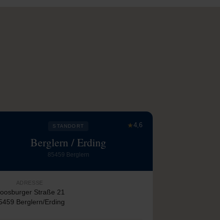
★
4,6
STANDORT
Berglern / Erding
85459 Berglern
ADRESSE
oosburger Straße 21
5459 Berglern/Erding