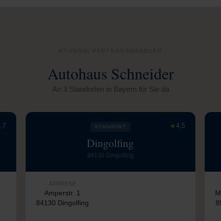
HYUNDAI VERTRAGSHÄNDLER
Autohaus Schneider
An 3 Standorten in Bayern für Sie da
,7
★
4,5
STANDORT
Dingolfing
84130 Dingolfing
ADRESSE
Amperstr. 1
M
84130 Dingolfing
8