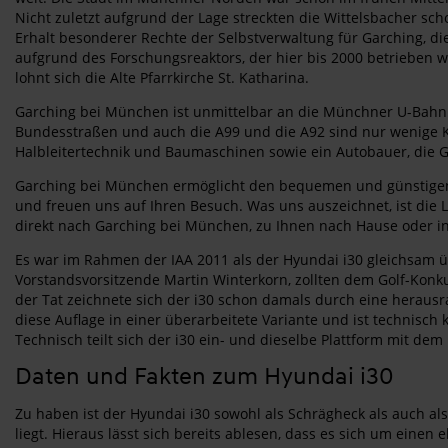
Nicht zuletzt aufgrund der Lage streckten die Wittelsbacher scho
Erhalt besonderer Rechte der Selbstverwaltung für Garching, d
aufgrund des Forschungsreaktors, der hier bis 2000 betrieben 
lohnt sich die Alte Pfarrkirche St. Katharina.
Garching bei München ist unmittelbar an die Münchner U-Bahn 
Bundesstraßen und auch die A99 und die A92 sind nur wenige Ki
Halbleitertechnik und Baumaschinen sowie ein Autobauer, die 
Garching bei München ermöglicht den bequemen und günstigen 
und freuen uns auf Ihren Besuch. Was uns auszeichnet, ist die Li
direkt nach Garching bei München, zu Ihnen nach Hause oder in I
Es war im Rahmen der IAA 2011 als der Hyundai i30 gleichsam 
Vorstandsvorsitzende Martin Winterkorn, zollten dem Golf-Konk
der Tat zeichnete sich der i30 schon damals durch eine herausr
diese Auflage in einer überarbeitete Variante und ist technisch 
Technisch teilt sich der i30 ein- und dieselbe Plattform mit dem
Daten und Fakten zum Hyundai i30
Zu haben ist der Hyundai i30 sowohl als Schrägheck als auch al
liegt. Hieraus lässt sich bereits ablesen, dass es sich um eine