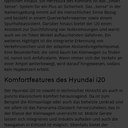
typischen hinaus. Ein Herzstück des Komforts ist das „Smart
Sense“- System für ein Plus an Sicherheit. Das „Sense“ in der
Namensgebung nimmt auf die menschlichen Sinne Bezug
und besteht in einem Querverkehrswarner sowie einem
Spurhalteassistent. Darüber hinaus bietet der i20 einen
Assistent zur Durchführung von Notbremsungen und warnt
auch vor im Toten Winkel auftauchenden Gefahren. Ein
weiteres Highlight ist die integrierte Erkennung von
Verkehrszeichen und der adaptive Abstandsregeltempomat.
Eine Besonderheit, die sonst kaum bei Kleinwagen zu finden
ist, nennt sich Anfahralarm. Wann immer sich der Verkehr an
einer Ampel weiterbewegt, wird darauf hingewiesen, sodass
kein Hupkonzert ertönt.
Komfortfeatures des Hyundai i20
Der Hyundai i20 ist sowohl in technischer Hinsicht als auch in
puncto klassischem Komfort herausragend. Da ist zum
Beispiel die Klimaanlage oder auch das beheizte Lenkrad und
vor allem ist das Panorama-Glasdach hervorzuheben, das in
der Klasse der Kleinwagen unerreicht ist. Mobile Geräte
lassen sich integrieren und induktiv aufladen und auch die
Navigation in Echtzeit ist möglich. Ebenfalls bietet der