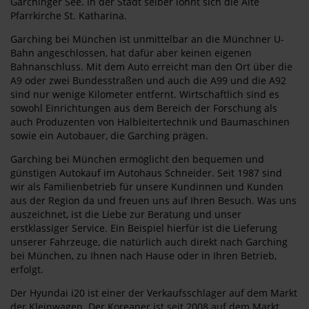
Garchinger See. In der Stadt selber lohnt sich die Alte
Pfarrkirche St. Katharina.
Garching bei München ist unmittelbar an die Münchner U-
Bahn angeschlossen, hat dafür aber keinen eigenen
Bahnanschluss. Mit dem Auto erreicht man den Ort über die
A9 oder zwei Bundesstraßen und auch die A99 und die A92
sind nur wenige Kilometer entfernt. Wirtschaftlich sind es
sowohl Einrichtungen aus dem Bereich der Forschung als
auch Produzenten von Halbleitertechnik und Baumaschinen
sowie ein Autobauer, die Garching prägen.
Garching bei München ermöglicht den bequemen und
günstigen Autokauf im Autohaus Schneider. Seit 1987 sind
wir als Familienbetrieb für unsere Kundinnen und Kunden
aus der Region da und freuen uns auf Ihren Besuch. Was uns
auszeichnet, ist die Liebe zur Beratung und unser
erstklassiger Service. Ein Beispiel hierfür ist die Lieferung
unserer Fahrzeuge, die natürlich auch direkt nach Garching
bei München, zu Ihnen nach Hause oder in Ihren Betrieb,
erfolgt.
Der Hyundai i20 ist einer der Verkaufsschlager auf dem Markt
der Kleinwagen. Der Koreaner ist seit 2008 auf dem Markt