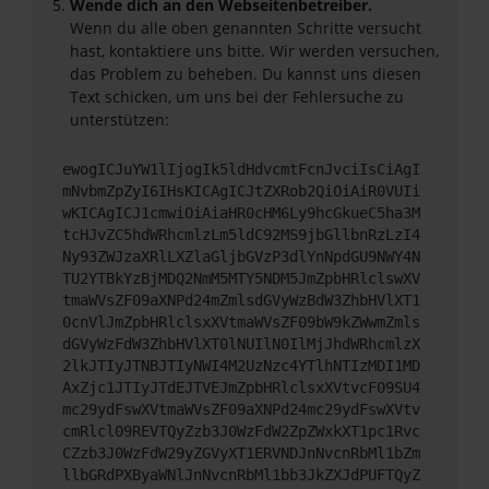
Wende dich an den Webseitenbetreiber.
Wenn du alle oben genannten Schritte versucht
hast, kontaktiere uns bitte. Wir werden versuchen,
das Problem zu beheben. Du kannst uns diesen
Text schicken, um uns bei der Fehlersuche zu
unterstützen:
ewogICJuYW1lIjogIk5ldHdvcmtFcnJvciIsCiAgI
mNvbmZpZyI6IHsKICAgICJtZXRob2QiOiAiR0VUIi
wKICAgICJ1cmwiOiAiaHR0cHM6Ly9hcGkueC5ha3M
tcHJvZC5hdWRhcmlzLm5ldC92MS9jbGllbnRzLzI4
Ny93ZWJzaXRlLXZlaGljbGVzP3dlYnNpdGU9NWY4N
TU2YTBkYzBjMDQ2NmM5MTY5NDM5JmZpbHRlclswXV
tmaWVsZF09aXNPd24mZmlsdGVyWzBdW3ZhbHVlXT1
0cnVlJmZpbHRlclsxXVtmaWVsZF09bW9kZWwmZmls
dGVyWzFdW3ZhbHVlXT0lNUIlN0IlMjJhdWRhcmlzX
2lkJTIyJTNBJTIyNWI4M2UzNzc4YTlhNTIzMDI1MD
AxZjc1JTIyJTdEJTVEJmZpbHRlclsxXVtvcF09SU4
mc29ydFswXVtmaWVsZF09aXNPd24mc29ydFswXVtv
cmRlcl09REVTQyZzb3J0WzFdW2ZpZWxkXT1pc1Rvc
CZzb3J0WzFdW29yZGVyXT1ERVNDJnNvcnRbMl1bZm
llbGRdPXByaWNlJnNvcnRbMl1bb3JkZXJdPUFTQyZ