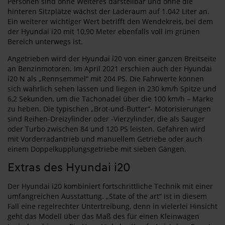
Personen sind ohne Weiteres darstellbar und ohne die
hinteren Sitzplätze wächst der Laderaum auf 1.042 Liter an.
Ein weiterer wichtiger Wert betrifft den Wendekreis, bei dem
der Hyundai i20 mit 10,90 Meter ebenfalls voll im grünen
Bereich unterwegs ist.
Angetrieben wird der Hyundai i20 von einer ganzen Breitseite
an Benzinmotoren. Im April 2021 erschien auch der Hyundai
i20 N als „Rennsemmel“ mit 204 PS. Die Fahrwerte können
sich wahrlich sehen lassen und liegen in 230 km/h Spitze und
6,2 Sekunden, um die Tachonadel über die 100 km/h – Marke
zu heben. Die typischen „Brot-und-Butter“- Motorisierungen
sind Reihen-Dreizylinder oder -Vierzylinder, die als Sauger
oder Turbo zwischen 84 und 120 PS leisten. Gefahren wird
mit Vorderradantrieb und manuellem Getriebe oder auch
einem Doppelkupplungsgetriebe mit sieben Gängen.
Extras des Hyundai i20
Der Hyundai i20 kombiniert fortschrittliche Technik mit einer
umfangreichen Ausstattung. „State of the art“ ist in diesem
Fall eine regelrechter Untertreibung, denn in vielerlei Hinsicht
geht das Modell über das Maß des für einen Kleinwagen