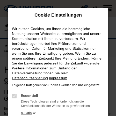
Zum
0
MENÜ
Hauptinhalt
Cookie Einstellungen
springen
Wir nutzen Cookies, um Ihnen die bestmögliche
Nutzung unserer Webseite zu ermöglichen und unsere
Kommunikation mit Ihnen zu verbessern. Wir
berücksichtigen hierbei Ihre Präferenzen und
Startseite
Garching
Hyundai
Hyundai i20 in Garching günstig
verarbeiten Daten für Marketing und Statistiken nur,
kaufen
wenn Sie uns Ihre Einwilligung geben. Wenn Sie zu
einem späteren Zeitpunkt Ihre Meinung ändern, können
Sie die Einwilligung jederzeit für die Zukunft widerrufen.
Hyundai i20 in Garching
Weitere Informationen zum Umfang der
Datenverarbeitung finden Sie hier:
günstig kaufen
Datenschutzerklärung
Impressum
Folgende Kategorien von Cookies werden von uns eingesetzt:
Hyundai i20 – unsere Idee für
Essentiell
Garching
Diese Technologien sind erforderlich, um die
Kernfunktionalität der Webseite zu gewährleisten.
Entscheiden Sie sich für einen Hyundai i20 und Sie fahren
fortan bestens motorisiert durch Garching. Wir verstehen uns
audaris