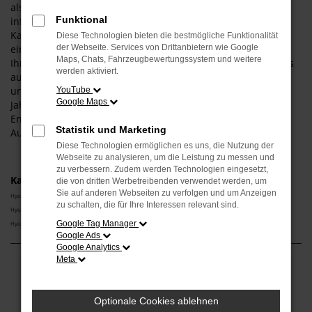
als Experten für diesen Hersteller und dieses Modell und
Funktional
informieren Sie gern über die vielen Vorteile, die aus einem
Kauf resultieren. Gerne lassen wir Sie bei uns vor Ort
Diese Technologien bieten die bestmögliche Funktionalität
einsteigen – der Weg aus Garching ist nicht weit. Wir bieten
der Webseite. Services von Drittanbietern wie Google
Maps, Chats, Fahrzeugbewertungssystem und weitere
Ihnen den Hyundai i20 sowohl als klassischen Neuwagen als
werden aktiviert.
auch als Tageszulassung. Darüber hinaus erhalten Sie bei
uns auch gebrauchte Fahrzeuge, gerne auch in Form eines
YouTube
Google Maps
Jahreswagens und damit eines jungen Gebrauchten.
Entdecken Sie die vielen Möglichkeiten, die Ihnen das
Statistik und Marketing
Autohaus Schneider bietet.
Diese Technologien ermöglichen es uns, die Nutzung der
Webseite zu analysieren, um die Leistung zu messen und
zu verbessern. Zudem werden Technologien eingesetzt,
Kategorie
die von dritten Werbetreibenden verwendet werden, um
Sie auf anderen Webseiten zu verfolgen und um Anzeigen
Hyundai i20 Neuwagen Garching
zu schalten, die für Ihre Interessen relevant sind.
Hyundai i20 Vorführwagen Garching
Google Tag Manager
Hyundai i20 Gebrauchtwagen Garching
Google Ads
Google Analytics
Meta
Fehler: Network Error
Optionale Cookies ablehnen
Beim Laden ist ein Fehler aufgetreten.