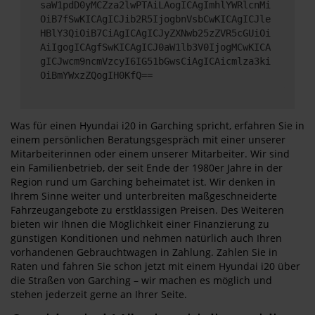
saW1pdD0yMCZza2lwPTAiLAogICAgImhlYWRlcnMi
OiB7fSwKICAgICJib2R5IjogbnVsbCwKICAgICJle
HBlY3QiOiB7CiAgICAgICJyZXNwb25zZVR5cGUiOi
AiIgogICAgfSwKICAgICJ0aW1lb3V0IjogMCwKICA
gICJwcm9ncmVzcyI6IG51bGwsCiAgICAicmlza3ki
OiBmYWxzZQogIH0KfQ==
Was für einen Hyundai i20 in Garching spricht, erfahren Sie in
einem persönlichen Beratungsgespräch mit einer unserer
Mitarbeiterinnen oder einem unserer Mitarbeiter. Wir sind
ein Familienbetrieb, der seit Ende der 1980er Jahre in der
Region rund um Garching beheimatet ist. Wir denken in
Ihrem Sinne weiter und unterbreiten maßgeschneiderte
Fahrzeugangebote zu erstklassigen Preisen. Des Weiteren
bieten wir Ihnen die Möglichkeit einer Finanzierung zu
günstigen Konditionen und nehmen natürlich auch Ihren
vorhandenen Gebrauchtwagen in Zahlung. Zahlen Sie in
Raten und fahren Sie schon jetzt mit einem Hyundai i20 über
die Straßen von Garching – wir machen es möglich und
stehen jederzeit gerne an Ihrer Seite.