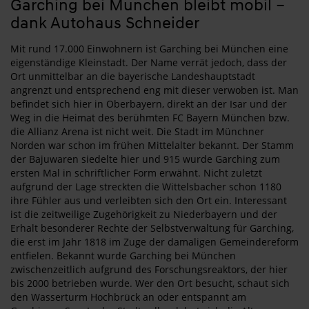
Garching bei München bleibt mobil –
dank Autohaus Schneider
Mit rund 17.000 Einwohnern ist Garching bei München eine
eigenständige Kleinstadt. Der Name verrät jedoch, dass der
Ort unmittelbar an die bayerische Landeshauptstadt
angrenzt und entsprechend eng mit dieser verwoben ist. Man
befindet sich hier in Oberbayern, direkt an der Isar und der
Weg in die Heimat des berühmten FC Bayern München bzw.
die Allianz Arena ist nicht weit. Die Stadt im Münchner
Norden war schon im frühen Mittelalter bekannt. Der Stamm
der Bajuwaren siedelte hier und 915 wurde Garching zum
ersten Mal in schriftlicher Form erwähnt. Nicht zuletzt
aufgrund der Lage streckten die Wittelsbacher schon 1180
ihre Fühler aus und verleibten sich den Ort ein. Interessant
ist die zeitweilige Zugehörigkeit zu Niederbayern und der
Erhalt besonderer Rechte der Selbstverwaltung für Garching,
die erst im Jahr 1818 im Zuge der damaligen Gemeindereform
entfielen. Bekannt wurde Garching bei München
zwischenzeitlich aufgrund des Forschungsreaktors, der hier
bis 2000 betrieben wurde. Wer den Ort besucht, schaut sich
den Wasserturm Hochbrück an oder entspannt am