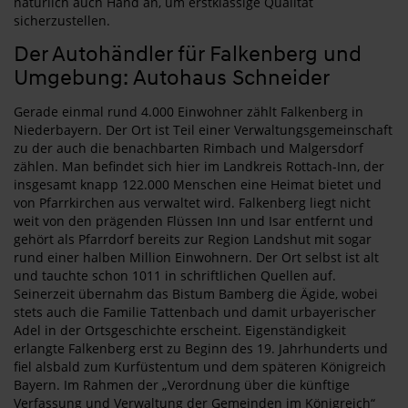
natürlich auch Hand an, um erstklassige Qualität
sicherzustellen.
Der Autohändler für Falkenberg und
Umgebung: Autohaus Schneider
Gerade einmal rund 4.000 Einwohner zählt Falkenberg in
Niederbayern. Der Ort ist Teil einer Verwaltungsgemeinschaft
zu der auch die benachbarten Rimbach und Malgersdorf
zählen. Man befindet sich hier im Landkreis Rottach-Inn, der
insgesamt knapp 122.000 Menschen eine Heimat bietet und
von Pfarrkirchen aus verwaltet wird. Falkenberg liegt nicht
weit von den prägenden Flüssen Inn und Isar entfernt und
gehört als Pfarrdorf bereits zur Region Landshut mit sogar
rund einer halben Million Einwohnern. Der Ort selbst ist alt
und tauchte schon 1011 in schriftlichen Quellen auf.
Seinerzeit übernahm das Bistum Bamberg die Ägide, wobei
stets auch die Familie Tattenbach und damit urbayerischer
Adel in der Ortsgeschichte erscheint. Eigenständigkeit
erlangte Falkenberg erst zu Beginn des 19. Jahrhunderts und
fiel alsbald zum Kurfüstentum und dem späteren Königreich
Bayern. Im Rahmen der „Verordnung über die künftige
Verfassung und Verwaltung der Gemeinden im Königreich“