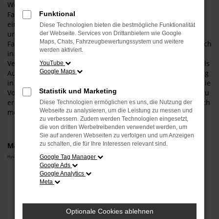
Wenn Sie in einem sicheren und zuverlässigen Fahrzeug in
Falkenberg unterwegs sein möchten, empfehlen wir Ihnen
Funktional
einen Hyundai BAYON Gebrauchtwagen. Der Grund für
Diese Technologien bieten die bestmögliche Funktionalität
unsere Auswahl liegt vor allem in der hohen Qualität dieses
der Webseite. Services von Drittanbietern wie Google
Maps, Chats, Fahrzeugbewertungssystem und weitere
Fahrzeugs. Sowohl in der aktuellen Modellgeneration als auch
werden aktiviert.
in älteren Auflagen punktet dieses Fahrzeug mit 1a-
Verarbeitung und einer überaus fortschrittlichen Technik. Als
YouTube
Google Maps
Autohändler mit viel Erfahrung und einer tiefen Verankerung
in Falkenberg und Umgebung sind wir gerne bereit, Ihnen die
Statistik und Marketing
Vorzüge unserer Hyundai BAYON Gebrauchtwagen vor Ort zu
erläutern. Wir lassen Sie einsteigen und halten oftmals gleich
Diese Technologien ermöglichen es uns, die Nutzung der
Webseite zu analysieren, um die Leistung zu messen und
mehrere Modelle für Sie auf Lager.
zu verbessern. Zudem werden Technologien eingesetzt,
die von dritten Werbetreibenden verwendet werden, um
Sie auf anderen Webseiten zu verfolgen und um Anzeigen
zu schalten, die für Ihre Interessen relevant sind.
Marken
Hyundai
Google Tag Manager
Google Ads
Google Analytics
Fehler: Network Error
Meta
Beim Laden ist ein Fehler aufgetreten.
Hier sind ein paar Tipps, die dir helfen können:
Optionale Cookies ablehnen