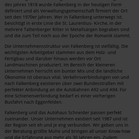
des Jahres 1818 wurde Falkenberg in der heutigen Form
definiert und als Verwaltungsgemeinschaft firmiert der Ort
seit den 1970er Jahren. Wer in Falkenberg unterwegs ist,
besichtigt in erste Linie die St. Laurentius- Kirche, in der
mehrere Tattenberger Ritter in Metallsärgen begraben sind
und die zum Teil noch aus der Epoche der Romanik stammt.
Die Unternehmensstruktur von Falkenberg ist vielfältig. Die
wichtigsten Arbeitgeber stammen aus dem Holz- und
Fertigbau und darüber hinaus werden vor Ort
Landmaschinen produziert. Im Bereich der kleineren
Unternehmen herrscht ein bunter Mix und die ländliche
Ökonomie ist überaus vital. Verkehrsverbindungen von und
nach Falkenberg existieren über zwei Bundesstraßen mit
perfekter Anbindung an die Autobahnen A92 und A94. Für
eine Schienenverbindung bedarf es einer vorherigen
Busfahrt nach Eggenfelden.
Falkenberg und das Autohaus Schneider passen perfekt
zueinander. Unser Unternehmen existiert seit 1987 und ist
der Region seit eh und je eng verbunden. Wir geben uns in
der Beratung größte Mühe und bringen all unser Know-how
und die Erfahrung aus mehr als 30 Jahren ein. Zudem