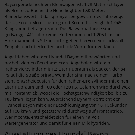
Bayon gerade noch ein Kleinwagen ist. 1,78 Meter schlagen
als Breite zu Buche, die Höhe liegt bei 1,50 Meter.
Bemerkenswert ist das geringe Leergewicht des Fahrzeugs,
das – je nach Motorisierung und Komfort – lediglich 1.045
Kilogramm betragen kann. Die Platzverhältnisse sind
großzügig: 411 Liter reiner Kofferraum und 1.205 Liter bei
Hinzunahme des Sitzbereichs geben hiervon eindrucksvoll
Zeugnis und übertreffen auch die Werte für den Kona.
Angetrieben wird der Hyundai Bayon mit bewährten und
hocheffizienten Benzinmotoren. Angeboten wird ein
Reihenvierzylinder mit 1,2 Liter Hubraum als Sauger, der 84
PS auf die Straße bringt. Wem der Sinn nach einem Turbo
steht, entscheidet sich für den Reihen-Dreizylinder mit einem
Liter Hubraum und 100 oder 120 PS. Gefahren wird durchweg
mit Frontantrieb, wobei die Höchstgeschwindigkeit bei bis zu
185 km/h liegen kann. Ausreichend Dynamik erreicht der
Hyundai Bayon mit einer Beschleunigung von 10,4 Sekunden
auf 100 km/h und gesetzt wird durchweg auf Frontantrieb.
Wer möchte, entscheidet sich für einen 48-Volt-
Startergenerator und damit für einen Mildhybriden.
Ausstattung des Hyundai Bayon