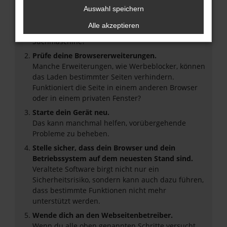
Überprüfe deine Firewall und deine
Auswahl speichern
Internetverbindung.
Alle akzeptieren
Laden andere Webseiten, zum Beispiel deine
Suchmaschine?
Prüfe deine Browsererweiterungen.
Manche Erweiterungen, wie Werbeblocker, können
das Laden bestimmter Seiten verhindern.
Funktioniert die Seite in einem anderen Browser
oder in einem privaten Fenster?
Starte dein Gerät neu.
Das kann manchmal helfen, vorübergehende
Probleme zu beheben.
Stelle sicher, dass dein Browser und dein
Betriebssystem auf dem neuesten Stand sind.
Veraltete Software birgt nicht nur ein
Sicherheitsrisiko, sondern kann auch dazu führen,
dass bestimmte Funktionen nicht mehr
unterstützt werden.
Wende dich an den Webseitenbetreiber.
Wenn du alle oben genannten Schritte versucht