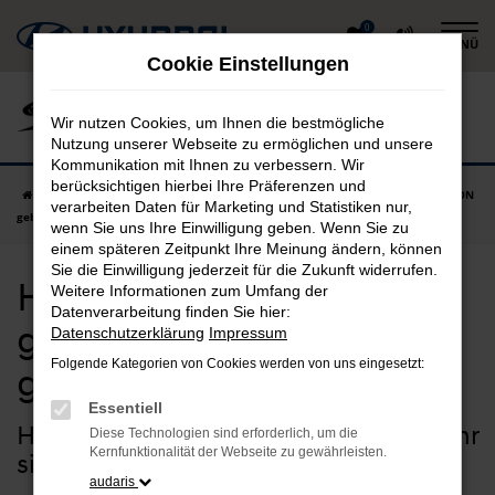
Zum
0
MENÜ
Hauptinhalt
Cookie Einstellungen
springen
Wir nutzen Cookies, um Ihnen die bestmögliche
Nutzung unserer Webseite zu ermöglichen und unsere
Kommunikation mit Ihnen zu verbessern. Wir
berücksichtigen hierbei Ihre Präferenzen und
Startseite
Falkenberg
Hyundai
Hyundai BAYON
Hyundai BAYON
verarbeiten Daten für Marketing und Statistiken nur,
gebraucht in Falkenberg günstig kaufen
wenn Sie uns Ihre Einwilligung geben. Wenn Sie zu
einem späteren Zeitpunkt Ihre Meinung ändern, können
Sie die Einwilligung jederzeit für die Zukunft widerrufen.
Hyundai BAYON
Weitere Informationen zum Umfang der
Datenverarbeitung finden Sie hier:
gebraucht in Falkenberg
Datenschutzerklärung
Impressum
Folgende Kategorien von Cookies werden von uns eingesetzt:
günstig kaufen
Essentiell
Hyundai BAYON Gebrauchtwagen – Ihr
Diese Technologien sind erforderlich, um die
Kernfunktionalität der Webseite zu gewährleisten.
sicherer Autokauf für Falkenberg
audaris