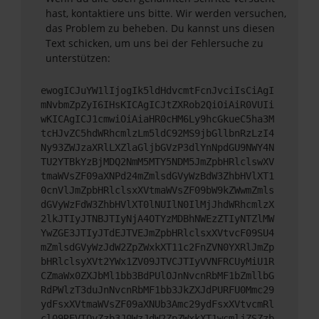
hast, kontaktiere uns bitte. Wir werden versuchen,
das Problem zu beheben. Du kannst uns diesen
Text schicken, um uns bei der Fehlersuche zu
unterstützen:
ewogICJuYW1lIjogIk5ldHdvcmtFcnJvciIsCiAgI
mNvbmZpZyI6IHsKICAgICJtZXRob2QiOiAiR0VUIi
wKICAgICJ1cmwiOiAiaHR0cHM6Ly9hcGkueC5ha3M
tcHJvZC5hdWRhcmlzLm5ldC92MS9jbGllbnRzLzI4
Ny93ZWJzaXRlLXZlaGljbGVzP3dlYnNpdGU9NWY4N
TU2YTBkYzBjMDQ2NmM5MTY5NDM5JmZpbHRlclswXV
tmaWVsZF09aXNPd24mZmlsdGVyWzBdW3ZhbHVlXT1
0cnVlJmZpbHRlclsxXVtmaWVsZF09bW9kZWwmZmls
dGVyWzFdW3ZhbHVlXT0lNUIlN0IlMjJhdWRhcmlzX
2lkJTIyJTNBJTIyNjA4OTYzMDBhNWEzZTIyNTZlMW
YwZGE3JTIyJTdEJTVEJmZpbHRlclsxXVtvcF09SU4
mZmlsdGVyWzJdW2ZpZWxkXT11c2FnZVN0YXRlJmZp
bHRlclsyXVt2YWx1ZV09JTVCJTIyVVNFRCUyMiU1R
CZmaWx0ZXJbMl1bb3BdPUlOJnNvcnRbMF1bZmllbG
RdPWlzT3duJnNvcnRbMF1bb3JkZXJdPURFU0Mmc29
ydFsxXVtmaWVsZF09aXNUb3Amc29ydFsxXVtvcmRl
cl09REVTQyZzb3J0WzJdW2ZpZWxkXT1wcmljZSZzb