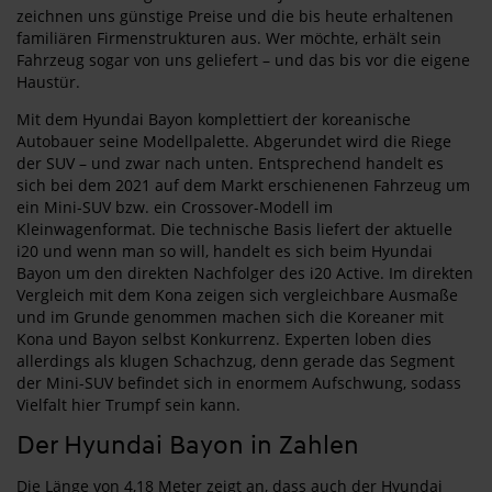
zeichnen uns günstige Preise und die bis heute erhaltenen
familiären Firmenstrukturen aus. Wer möchte, erhält sein
Fahrzeug sogar von uns geliefert – und das bis vor die eigene
Haustür.
Mit dem Hyundai Bayon komplettiert der koreanische
Autobauer seine Modellpalette. Abgerundet wird die Riege
der SUV – und zwar nach unten. Entsprechend handelt es
sich bei dem 2021 auf dem Markt erschienenen Fahrzeug um
ein Mini-SUV bzw. ein Crossover-Modell im
Kleinwagenformat. Die technische Basis liefert der aktuelle
i20 und wenn man so will, handelt es sich beim Hyundai
Bayon um den direkten Nachfolger des i20 Active. Im direkten
Vergleich mit dem Kona zeigen sich vergleichbare Ausmaße
und im Grunde genommen machen sich die Koreaner mit
Kona und Bayon selbst Konkurrenz. Experten loben dies
allerdings als klugen Schachzug, denn gerade das Segment
der Mini-SUV befindet sich in enormem Aufschwung, sodass
Vielfalt hier Trumpf sein kann.
Der Hyundai Bayon in Zahlen
Die Länge von 4,18 Meter zeigt an, dass auch der Hyundai