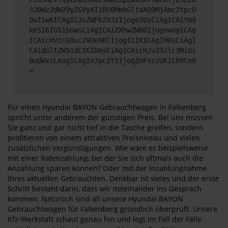
3J0WzJdW29yZGVyXT1BU0MmbGltaXQ9MjAmc2tpcD
0wIiwKICAgICJoZWFkZXJzIjoge30sCiAgICAiYm9
keSI6IG51bGwsCiAgICAiZXhwZWN0IjogewogICAg
ICAicmVzcG9uc2VUeXBlIjogIiIKICAgIH0sCiAgI
CAidGltZW91dCI6IDAsCiAgICAicHJvZ3Jlc3MiOi
BudWxsLAogICAgInJpc2t5IjogZmFsc2UKICB9Cn0
=
Für einen Hyundai BAYON Gebrauchtwagen in Falkenberg
spricht unter anderem der günstigen Preis. Bei uns müssen
Sie ganz und gar nicht tief in die Tasche greifen, sondern
profitieren von einem attraktiven Preisniveau und vielen
zusätzlichen Vergünstigungen. Wie wäre es beispielsweise
mit einer Ratenzahlung, bei der Sie sich oftmals auch die
Anzahlung sparen können? Oder mit der Inzahlungnahme
Ihres aktuellen Gebrauchten. Denkbar ist vieles und der erste
Schritt besteht darin, dass wir miteinander ins Gespräch
kommen. Natürlich sind all unsere Hyundai BAYON
Gebrauchtwagen für Falkenberg gründlich überprüft. Unsere
Kfz-Werkstatt schaut genau hin und legt im Fall der Fälle