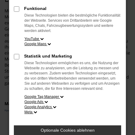
Funktional
Mit einem Hyundai SANTA FE Neuwagen gehen Sie für Ihre
Diese Technologien bieten die bestmögliche Funktionalität
Mobilität in Ergolding auf Nummer sicher und steigen in
der Webseite. Services von Drittanbietern wie Google
exakt das Fahrzeug, das Ihnen zusagt. Was das bedeutet?
Maps, Chats, Fahrzeugbewertungssystem und weitere
Ganz konkret, dass wir Sie umfangreich beraten und zudem
werden aktiviert.
einen Konfigurator anbieten. Entsprechend wählen Sie wie
YouTube
aus einer „Speisekarte“ all die Extras und Ausstattung, die zu
Google Maps
Ihnen und zu Ergolding passt. Darüber hinaus haben Sie bei
einem Hyundai SANTA FE Neuwagen auch die Möglichkeit, die
Statistik und Marketing
Motorisierung und die Lackfarbe individuell festzulegen.
Diese Technologien ermöglichen es uns, die Nutzung der
Bevor Sie in Ihr persönliches Modell steigen und auf den
Webseite zu analysieren, um die Leistung zu messen und
Straßen von Ergolding durchstarten, beraten wir Sie
zu verbessern. Zudem werden Technologien eingesetzt,
umfangreich und stellen sicher, dass Ihre Wahl auch voll und
die von dritten Werbetreibenden verwendet werden, um
ganz zu Ihrem Fahrprofil passt.
Sie auf anderen Webseiten zu verfolgen und um Anzeigen
zu schalten, die für Ihre Interessen relevant sind.
Google Tag Manager
Google Ads
Marken
Google Analytics
Hyundai
Meta
Fehler: Network Error
Optionale Cookies ablehnen