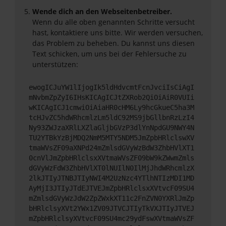
Wende dich an den Webseitenbetreiber.
Wenn du alle oben genannten Schritte versucht
hast, kontaktiere uns bitte. Wir werden versuchen,
das Problem zu beheben. Du kannst uns diesen
Text schicken, um uns bei der Fehlersuche zu
unterstützen:
ewogICJuYW1lIjogIk5ldHdvcmtFcnJvciIsCiAgI
mNvbmZpZyI6IHsKICAgICJtZXRob2QiOiAiR0VUIi
wKICAgICJ1cmwiOiAiaHR0cHM6Ly9hcGkueC5ha3M
tcHJvZC5hdWRhcmlzLm5ldC92MS9jbGllbnRzLzI4
Ny93ZWJzaXRlLXZlaGljbGVzP3dlYnNpdGU9NWY4N
TU2YTBkYzBjMDQ2NmM5MTY5NDM5JmZpbHRlclswXV
tmaWVsZF09aXNPd24mZmlsdGVyWzBdW3ZhbHVlXT1
0cnVlJmZpbHRlclsxXVtmaWVsZF09bW9kZWwmZmls
dGVyWzFdW3ZhbHVlXT0lNUIlN0IlMjJhdWRhcmlzX
2lkJTIyJTNBJTIyNWI4M2UzNzc4YTlhNTIzMDI1MD
AyMjI3JTIyJTdEJTVEJmZpbHRlclsxXVtvcF09SU4
mZmlsdGVyWzJdW2ZpZWxkXT11c2FnZVN0YXRlJmZp
bHRlclsyXVt2YWx1ZV09JTVCJTIyTkVXJTIyJTVEJ
mZpbHRlclsyXVtvcF09SU4mc29ydFswXVtmaWVsZF