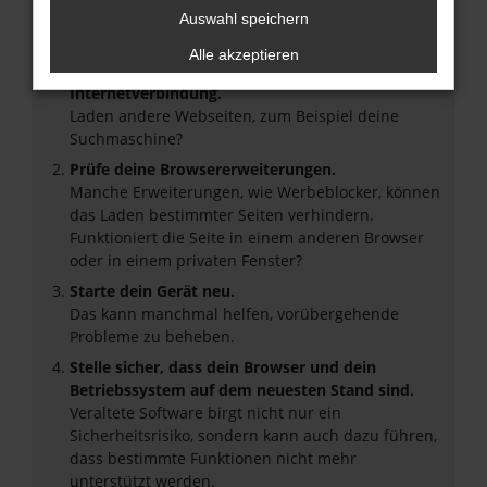
Beim Laden ist ein Fehler aufgetreten.
Auswahl speichern
Hier sind ein paar Tipps, die dir helfen können:
Alle akzeptieren
Überprüfe deine Firewall und deine
Internetverbindung.
Laden andere Webseiten, zum Beispiel deine
Suchmaschine?
Prüfe deine Browsererweiterungen.
Manche Erweiterungen, wie Werbeblocker, können
das Laden bestimmter Seiten verhindern.
Funktioniert die Seite in einem anderen Browser
oder in einem privaten Fenster?
Starte dein Gerät neu.
Das kann manchmal helfen, vorübergehende
Probleme zu beheben.
Stelle sicher, dass dein Browser und dein
Betriebssystem auf dem neuesten Stand sind.
Veraltete Software birgt nicht nur ein
Sicherheitsrisiko, sondern kann auch dazu führen,
dass bestimmte Funktionen nicht mehr
unterstützt werden.