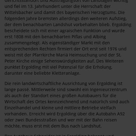
Gerichtsstandort und Austragungsort von Landtagen wichtig
und fiel im 13. Jahrhundert unter die Herrschaft der
Wittelsbacher und damit des bayerischen Herzogtums. Die
folgenden Jahre bremsten allerdings den weiteren Aufstieg,
der dem benachbarten Landshut vorbehalten blieb. Ergolding
bescheidete sich mit einer agraischen Funktion und wurde
erst 1808 mit den benachbarten Piflas und Albing
zusammengelegt. Als eigenständiger Markt mit den
entsprechenden Rechten firmiert der Ort erst seit 1976 und
weist mit der Pfarrkirche Mariä Heimsuchung und der St.
Peter Kirche einige Sehenswürdigkeiten auf. Des Weiteren
punktet Ergolding mit viel Potenzial für die Erholung,
darunter eine beliebte Kletteranlage.
Die rein landwirtschaftliche Ausrichtung von Ergolding ist
lange passé. Mittlerweile sind sowohl ein Ingenieurzentrum
als auch der Standort eines großen Autobauers für die
Wirtschaft des Ortes kennzeichnend und natürlich sind auch
Einzelhandel und kleine und mittlere Betriebe vielfach
vorhanden. Erreicht wird Ergolding über die Autobahn A92
oder zwei Bundesstraßen und wer mit der Bahn reisen
möchte, muss erst mit dem Bus nach Landshut.