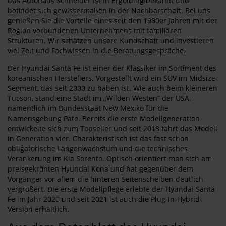
Das Autohaus Schneider ist in Ergolding bekannt und
befindet sich gewissermaßen in der Nachbarschaft. Bei uns
genießen Sie die Vorteile eines seit den 1980er Jahren mit der
Region verbundenen Unternehmens mit familiären
Strukturen. Wir schätzen unsere Kundschaft und investieren
viel Zeit und Fachwissen in die Beratungsgespräche.
Der Hyundai Santa Fe ist einer der Klassiker im Sortiment des
koreanischen Herstellers. Vorgestellt wird ein SUV im Midsize-
Segment, das seit 2000 zu haben ist. Wie auch beim kleineren
Tucson, stand eine Stadt im „Wilden Westen“ der USA,
namentlich im Bundesstaat New Mexiko für die
Namensgebung Pate. Bereits die erste Modellgeneration
entwickelte sich zum Topseller und seit 2018 fährt das Modell
in Generation vier. Charakteristisch ist das fast schon
obligatorische Längenwachstum und die technisches
Verankerung im Kia Sorento. Optisch orientiert man sich am
preisgekrönten Hyundai Kona und hat gegenüber dem
Vorgänger vor allem die hinteren Seitenscheiben deutlich
vergrößert. Die erste Modellpflege erlebte der Hyundai Santa
Fe im Jahr 2020 und seit 2021 ist auch die Plug-In-Hybrid-
Version erhältlich.