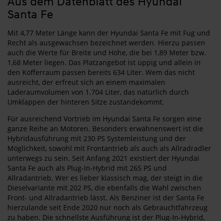
Aus dem Datenblatt des Hyundai
Santa Fe
Mit 4,77 Meter Länge kann der Hyundai Santa Fe mit Fug und
Recht als ausgewachsen bezeichnet werden. Hierzu passen
auch die Werte für Breite und Höhe, die bei 1,89 Meter bzw.
1,68 Meter liegen. Das Platzangebot ist üppig und allein in
den Kofferraum passen bereits 634 Liter. Wem das nicht
ausreicht, der erfreut sich an einem maximalen
Laderaumvolumen von 1.704 Liter, das natürlich durch
Umklappen der hinteren Sitze zustandekommt.
Für ausreichend Vortrieb im Hyundai Santa Fe sorgen eine
ganze Reihe an Motoren. Besonders erwähnenswert ist die
Hybridausführung mit 230 PS Systemleistung und der
Möglichkeit, sowohl mit Frontantrieb als auch als Allradradler
unterwegs zu sein. Seit Anfang 2021 existiert der Hyundai
Santa Fe auch als Plug-In-Hybrid mit 265 PS und
Allradantrieb. Wer es lieber klassisch mag, der steigt in die
Dieselvariante mit 202 PS, die ebenfalls die Wahl zwischen
Front- und Allradantrieb lässt. Als Benziner ist der Santa Fe
hierzulande seit Ende 2020 nur noch als Gebrauchtfahrzeug
zu haben. Die schnellste Ausführung ist der Plug-In-Hybrid,