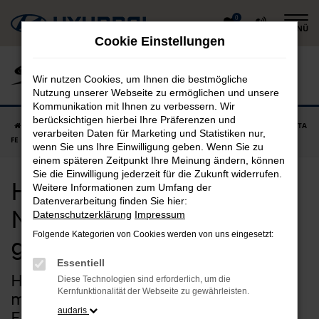
Zum
0
MENÜ
Hauptinhalt
Cookie Einstellungen
springen
Wir nutzen Cookies, um Ihnen die bestmögliche
Nutzung unserer Webseite zu ermöglichen und unsere
Kommunikation mit Ihnen zu verbessern. Wir
berücksichtigen hierbei Ihre Präferenzen und
Startseite
Ergolding
Hyundai
Hyundai SANTA FE
Hyundai SANTA
verarbeiten Daten für Marketing und Statistiken nur,
FE Neuwagen in Ergolding günstig kaufen
wenn Sie uns Ihre Einwilligung geben. Wenn Sie zu
einem späteren Zeitpunkt Ihre Meinung ändern, können
Sie die Einwilligung jederzeit für die Zukunft widerrufen.
Hyundai SANTA FE
Weitere Informationen zum Umfang der
Datenverarbeitung finden Sie hier:
Neuwagen in Ergolding
Datenschutzerklärung
Impressum
Folgende Kategorien von Cookies werden von uns eingesetzt:
günstig kaufen
Essentiell
Hyundai SANTA FE Neuwagen –
Diese Technologien sind erforderlich, um die
Kernfunktionalität der Webseite zu gewährleisten.
maßgeschneiderte Qualität für
audaris
Ergolding