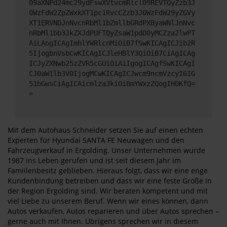
09aXNPd24mc29ydFswXVtvcmRlcl09REVTQyZzb3J
0WzFdW2ZpZWxkXT1pc1RvcCZzb3J0WzFdW29yZGVy
XT1ERVNDJnNvcnRbMl1bZmllbGRdPXByaWNlJnNvc
nRbMl1bb3JkZXJdPUFTQyZsaW1pdD0yMCZza2lwPT
AiLAogICAgImhlYWRlcnMiOiB7fSwKICAgICJib2R
5IjogbnVsbCwKICAgICJleHBlY3QiOiB7CiAgICAg
ICJyZXNwb25zZVR5cGUiOiAiIgogICAgfSwKICAgI
CJ0aW1lb3V0IjogMCwKICAgICJwcm9ncmVzcyI6IG
51bGwsCiAgICAicmlza3kiOiBmYWxzZQogIH0KfQ=
=
Mit dem Autohaus Schneider setzen Sie auf einen echten
Experten für Hyundai SANTA FE Neuwagen und den
Fahrzeugverkauf in Ergolding. Unser Unternehmen wurde
1987 ins Leben gerufen und ist seit diesem Jahr im
Famiilenbesitz geblieben. Hieraus folgt, dass wir eine enge
Kundenbindung betreiben und dass wir eine feste Größe in
der Region Ergolding sind. Wir beraten kompetent und mit
viel Liebe zu unserem Beruf. Wenn wir eines können, dann
Autos verkaufen, Autos reparieren und über Autos sprechen –
gerne auch mit Ihnen. Übrigens sprechen wir in diesem