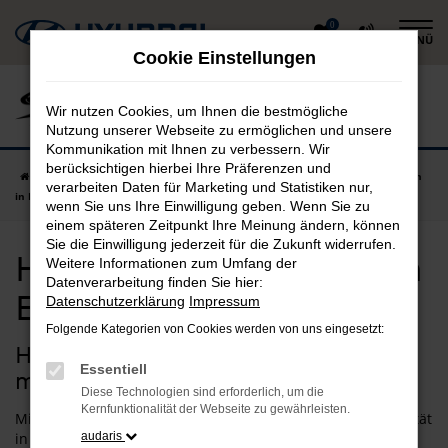
Zum
0
MENÜ
Hauptinhalt
Cookie Einstellungen
springen
Wir nutzen Cookies, um Ihnen die bestmögliche
Nutzung unserer Webseite zu ermöglichen und unsere
Kommunikation mit Ihnen zu verbessern. Wir
berücksichtigen hierbei Ihre Präferenzen und
Startseite
Erding
Hyundai
Hyundai i30
Hyundai i30 Neuwagen
verarbeiten Daten für Marketing und Statistiken nur,
in Erding günstig kaufen
wenn Sie uns Ihre Einwilligung geben. Wenn Sie zu
einem späteren Zeitpunkt Ihre Meinung ändern, können
Sie die Einwilligung jederzeit für die Zukunft widerrufen.
Hyundai i30 Neuwagen in
Weitere Informationen zum Umfang der
Datenverarbeitung finden Sie hier:
Erding günstig kaufen
Datenschutzerklärung
Impressum
Folgende Kategorien von Cookies werden von uns eingesetzt:
Hyundai i30 Neuwagen –
Essentiell
maßgeschneiderte Qualität für Erding
Diese Technologien sind erforderlich, um die
Kernfunktionalität der Webseite zu gewährleisten.
Mit einem Hyundai i30 Neuwagen gehen Sie für Ihre Mobilität
in Erding auf Nummer sicher und steigen in exakt das
audaris