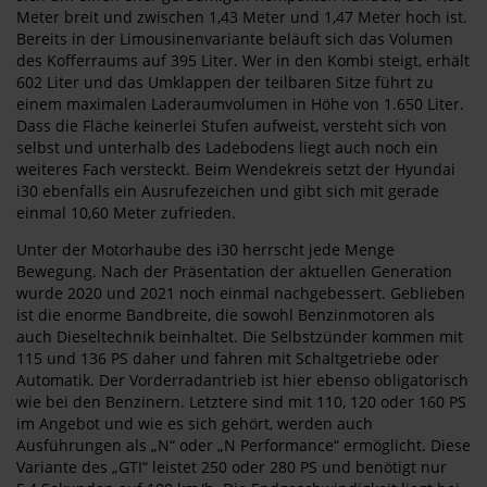
Meter breit und zwischen 1,43 Meter und 1,47 Meter hoch ist.
Bereits in der Limousinenvariante beläuft sich das Volumen
des Kofferraums auf 395 Liter. Wer in den Kombi steigt, erhält
602 Liter und das Umklappen der teilbaren Sitze führt zu
einem maximalen Laderaumvolumen in Höhe von 1.650 Liter.
Dass die Fläche keinerlei Stufen aufweist, versteht sich von
selbst und unterhalb des Ladebodens liegt auch noch ein
weiteres Fach versteckt. Beim Wendekreis setzt der Hyundai
i30 ebenfalls ein Ausrufezeichen und gibt sich mit gerade
einmal 10,60 Meter zufrieden.
Unter der Motorhaube des i30 herrscht jede Menge
Bewegung. Nach der Präsentation der aktuellen Generation
wurde 2020 und 2021 noch einmal nachgebessert. Geblieben
ist die enorme Bandbreite, die sowohl Benzinmotoren als
auch Dieseltechnik beinhaltet. Die Selbstzünder kommen mit
115 und 136 PS daher und fahren mit Schaltgetriebe oder
Automatik. Der Vorderradantrieb ist hier ebenso obligatorisch
wie bei den Benzinern. Letztere sind mit 110, 120 oder 160 PS
im Angebot und wie es sich gehört, werden auch
Ausführungen als „N“ oder „N Performance“ ermöglicht. Diese
Variante des „GTI“ leistet 250 oder 280 PS und benötigt nur