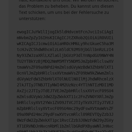
das Problem zu beheben. Du kannst uns diesen
Text schicken, um uns bei der Fehlersuche zu
unterstützen:
ewogICJuYW1lIjogIk5ldHdvcmtFcnJvciIsCiAgI
mNvbmZpZyI6IHsKICAgICJtZXRob2QiOiAiR0VUIi
wKICAgICJ1cmwiOiAiaHR0cHM6Ly9hcGkueC5ha3M
tcHJvZC5hdWRhcmlzLm5ldC92MS9jbGllbnRzLzI4
Ny93ZWJzaXRlLXZlaGljbGVzP3dlYnNpdGU9NWY4N
TU2YTBkYzBjMDQ2NmM5MTY5NDM5JmZpbHRlclswXV
tmaWVsZF09aXNPd24mZmlsdGVyWzBdW3ZhbHVlXT1
0cnVlJmZpbHRlclsxXVtmaWVsZF09bW9kZWwmZmls
dGVyWzFdW3ZhbHVlXT0lNUIlN0IlMjJhdWRhcmlzX
2lkJTIyJTNBJTIyNWI4M2UzNzc4YTlhNTIzMDI1MD
AxZjc2JTIyJTdEJTVEJmZpbHRlclsxXVtvcF09SU4
mZmlsdGVyWzJdW2ZpZWxkXT11c2FnZVN0YXRlJmZp
bHRlclsyXVt2YWx1ZV09JTVCJTIyTkVXJTIyJTVEJ
mZpbHRlclsyXVtvcF09SU4mc29ydFswXVtmaWVsZF
09aXNPd24mc29ydFswXVtvcmRlcl09REVTQyZzb3J
0WzFdW2ZpZWxkXT1pc1RvcCZzb3J0WzFdW29yZGVy
XT1ERVNDJnNvcnRbMl1bZmllbGRdPXByaWNlJnNvc
nRbMl1bb3JkZXJdPUFTQyZsaW1pdD0yMCZza2lwPT