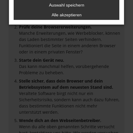
Auswahl speichern
Internetverbindung.
Laden andere Webseiten, zum Beispiel deine
Alle akzeptieren
Suchmaschine?
Prüfe deine Browsererweiterungen.
Manche Erweiterungen, wie Werbeblocker, können
das Laden bestimmter Seiten verhindern.
Funktioniert die Seite in einem anderen Browser
oder in einem privaten Fenster?
Starte dein Gerät neu.
Das kann manchmal helfen, vorübergehende
Probleme zu beheben.
Stelle sicher, dass dein Browser und dein
Betriebssystem auf dem neuesten Stand sind.
Veraltete Software birgt nicht nur ein
Sicherheitsrisiko, sondern kann auch dazu führen,
dass bestimmte Funktionen nicht mehr
unterstützt werden.
Wende dich an den Webseitenbetreiber.
Wenn du alle oben genannten Schritte versucht
hast, kontaktiere uns bitte. Wir werden versuchen,