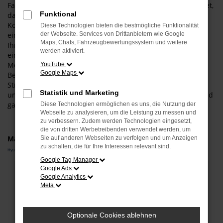
Fahrzeug, das Ihnen zusagt. Was das bedeutet? Ganz konkret,
Funktional
dass wir Sie umfangreich beraten und zudem einen
Konfigurator anbieten. Entsprechend wählen Sie wie aus
Diese Technologien bieten die bestmögliche Funktionalität
einer „Speisekarte“ all die Extras und Ausstattung, die zu
der Webseite. Services von Drittanbietern wie Google
Maps, Chats, Fahrzeugbewertungssystem und weitere
Ihnen und zu Erding passt. Darüber hinaus haben Sie bei
werden aktiviert.
einem Hyundai i30 Neuwagen auch die Möglichkeit, die
Motorisierung und die Lackfarbe individuell festzulegen.
YouTube
Google Maps
Bevor Sie in Ihr persönliches Modell steigen und auf den
Straßen von Erding durchstarten, beraten wir Sie
Statistik und Marketing
umfangreich und stellen sicher, dass Ihre Wahl auch voll und
ganz zu Ihrem Fahrprofil passt.
Diese Technologien ermöglichen es uns, die Nutzung der
Webseite zu analysieren, um die Leistung zu messen und
zu verbessern. Zudem werden Technologien eingesetzt,
die von dritten Werbetreibenden verwendet werden, um
Marken
Sie auf anderen Webseiten zu verfolgen und um Anzeigen
zu schalten, die für Ihre Interessen relevant sind.
Hyundai
Google Tag Manager
Google Ads
Fehler: Network Error
Google Analytics
Meta
Beim Laden ist ein Fehler aufgetreten.
Hier sind ein paar Tipps, die dir helfen können:
Optionale Cookies ablehnen
Überprüfe deine Firewall und deine