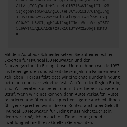
AiLAogICAgImhlYWRlcnMiOiB7fSwKICAgICJib2R
5IjogbnVsbCwKICAgICJleHBlY3QiOiB7CiAgICAg
ICJyZXNwb25zZVR5cGUiOiAiIgogICAgfSwKICAgI
CJ0aW1lb3V0IjogMCwKICAgICJwcm9ncmVzcyI6IG
51bGwsCiAgICAicmlza3kiOiBmYWxzZQogIH0KfQ=
=
Mit dem Autohaus Schneider setzen Sie auf einen echten
Experten für Hyundai i30 Neuwagen und den
Fahrzeugverkauf in Erding. Unser Unternehmen wurde 1987
ins Leben gerufen und ist seit diesem Jahr im Famiilenbesitz
geblieben. Hieraus folgt, dass wir eine enge Kundenbindung
betreiben und dass wir eine feste Größe in der Region Erding
sind. Wir beraten kompetent und mit viel Liebe zu unserem
Beruf. Wenn wir eines können, dann Autos verkaufen, Autos
reparieren und über Autos sprechen – gerne auch mit Ihnen.
Übrigens sprechen wir in diesem Kontext auch über Geld. Ihr
Hyundai i30 Neuwagen für Erding muss nicht teuer sein,
denn wir ermöglichen auch die Finanzierung und die
Inzahlungnahme Ihres aktuellen Gebrauchten.