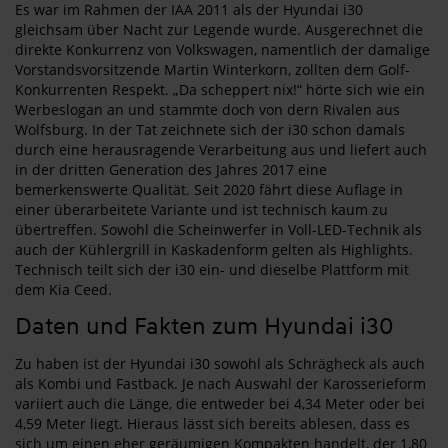
Es war im Rahmen der IAA 2011 als der Hyundai i30
gleichsam über Nacht zur Legende wurde. Ausgerechnet die
direkte Konkurrenz von Volkswagen, namentlich der damalige
Vorstandsvorsitzende Martin Winterkorn, zollten dem Golf-
Konkurrenten Respekt. „Da scheppert nix!“ hörte sich wie ein
Werbeslogan an und stammte doch von dern Rivalen aus
Wolfsburg. In der Tat zeichnete sich der i30 schon damals
durch eine herausragende Verarbeitung aus und liefert auch
in der dritten Generation des Jahres 2017 eine
bemerkenswerte Qualität. Seit 2020 fährt diese Auflage in
einer überarbeitete Variante und ist technisch kaum zu
übertreffen. Sowohl die Scheinwerfer in Voll-LED-Technik als
auch der Kühlergrill in Kaskadenform gelten als Highlights.
Technisch teilt sich der i30 ein- und dieselbe Plattform mit
dem Kia Ceed.
Daten und Fakten zum Hyundai i30
Zu haben ist der Hyundai i30 sowohl als Schrägheck als auch
als Kombi und Fastback. Je nach Auswahl der Karosserieform
variiert auch die Länge, die entweder bei 4,34 Meter oder bei
4,59 Meter liegt. Hieraus lässt sich bereits ablesen, dass es
sich um einen eher geräumigen Kompakten handelt, der 1,80