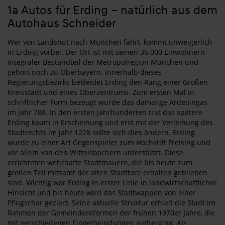
1a Autos für Erding – natürlich aus dem
Autohaus Schneider
Wer von Landshut nach München fährt, kommt unweigerlich
in Erding vorbei. Der Ort ist mit seinen 36.000 Einwohnern
integraler Bestandteil der Metropolregion München und
gehört noch zu Oberbayern. Innerhalb dieses
Regierungsbezirks bekleidet Erding den Rang einer Großen
Kreisstadt und eines Oberzentrums. Zum ersten Mal in
schriftlicher Form bezeugt wurde das damalige Ardeoingas
im Jahr 788. In den ersten Jahrhunderten trat das spätere
Erding kaum in Erscheinung und erst mit der Verleihung des
Stadtrechts im Jahr 1228 sollte sich dies ändern. Erding
wurde zu einer Art Gegenspieler zum Hochstift Freising und
vor allem von den Wittelsbachern unterstützt. Diese
errichteten wehrhafte Stadtmauern, die bis heute zum
großen Teil mitsamt der alten Stadttore erhalten geblieben
sind. Wichtig war Erding in erster Linie in landwirtschaftlicher
Hinsicht und bis heute wird das Stadtwappen von einer
Pflugschar geziert. Seine aktuelle Struktur erhielt die Stadt im
Rahmen der Gemeindereformen der frühen 1970er Jahre, die
mit verschiedenen Eingemeindungen einherging. Als