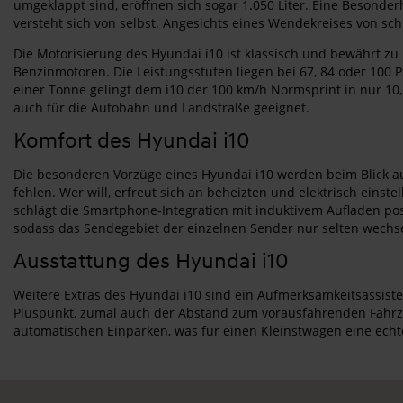
umgeklappt sind, eröffnen sich sogar 1.050 Liter. Eine Besonderhe
versteht sich von selbst. Angesichts eines Wendekreises von sc
Die Motorisierung des Hyundai i10 ist klassisch und bewährt zu n
Benzinmotoren. Die Leistungsstufen liegen bei 67, 84 oder 100 
einer Tonne gelingt dem i10 der 100 km/h Normsprint in nur 10,
auch für die Autobahn und Landstraße geeignet.
Komfort des Hyundai i10
Die besonderen Vorzüge eines Hyundai i10 werden beim Blick auf
fehlen. Wer will, erfreut sich an beheizten und elektrisch eins
schlägt die Smartphone-Integration mit induktivem Aufladen pos
sodass das Sendegebiet der einzelnen Sender nur selten wechsel
Ausstattung des Hyundai i10
Weitere Extras des Hyundai i10 sind ein Aufmerksamkeitsassist
Pluspunkt, zumal auch der Abstand zum vorausfahrenden Fahrzeug
automatischen Einparken, was für einen Kleinstwagen eine echte