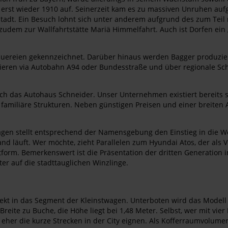
 erst wieder 1910 auf. Seinerzeit kam es zu massiven Unruhen au
 Stadt. Ein Besuch lohnt sich unter anderem aufgrund des zum Teil
 zudem zur Wallfahrtstätte Mariä Himmelfahrt. Auch ist Dorfen ein 
Brauereien gekennzeichnet. Darüber hinaus werden Bagger produz
stieren via Autobahn A94 oder Bundesstraße und über regionale S
ch das Autohaus Schneider. Unser Unternehmen existiert bereits sei
f familiäre Strukturen. Neben günstigen Preisen und einer breiten 
agen stellt entsprechend der Namensgebung den Einstieg in die We
d läuft. Wer möchte, zieht Parallelen zum Hyundai Atos, der als V
ttform. Bemerkenswert ist die Präsentation der dritten Generation
er auf die stadttauglichen Winzlinge.
rfekt in das Segment der Kleinstwagen. Unterboten wird das Model
Breite zu Buche, die Höhe liegt bei 1,48 Meter. Selbst, wer mit v
 eher die kurze Strecken in der City eignen. Als Kofferraumvolum