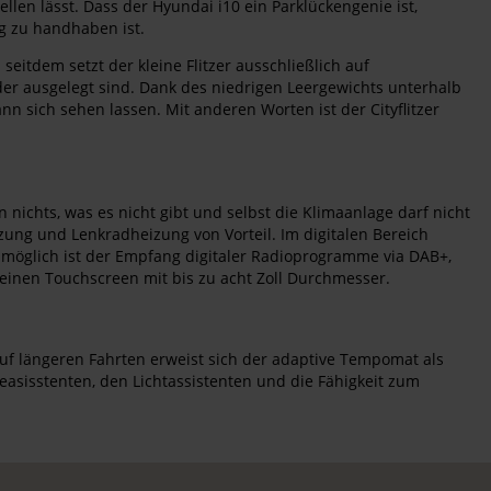
ellen lässt. Dass der Hyundai i10 ein Parklückengenie ist,
ug zu handhaben ist.
seitdem setzt der kleine Flitzer ausschließlich auf
ader ausgelegt sind. Dank des niedrigen Leergewichts unterhalb
 sich sehen lassen. Mit anderen Worten ist der Cityflitzer
nichts, was es nicht gibt und selbst die Klimaanlage darf nicht
izung und Lenkradheizung von Vorteil. Im digitalen Bereich
s möglich ist der Empfang digitaler Radioprogramme via DAB+,
 einen Touchscreen mit bis zu acht Zoll Durchmesser.
uf längeren Fahrten erweist sich der adaptive Tempomat als
asisstenten, den Lichtassistenten und die Fähigkeit zum