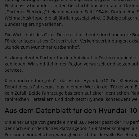
Pest massiv behindert. In den Geschichtsbüchern taucht Dorfen
„Dorfener Bierkrieg“ bekannt wurden. Seit 1954 ist Dorfen eine
Weihnachtskrippe, die alljährlich gezeigt wird. Gläubige pilgern
Bundesregierung verliehen.
Die Wirtschaft des Ortes Dorfen ist bis heute durch mehrere 
Förderanlagen ist vor Ort vertreten. Verkehrsverbindungen exi
Stunde zum Münchner Ostbahnhof.
Als kompetenter Partner für den Autokauf in Dorfen empfiehlt si
geblieben. Wir sind tief in der Region verwurzelt und setzen au
Services.
Klein und rundum „oho“ – das ist der Hyundai i10. Der Kleinstw
Debüt dieses Fahrzeugs, das in einem Werk in der Türkei vom Ban
kein Zufall. Beide Fahrzeuge basieren auf einer identischen Pla
zahlreichen Herstellern und doch setzt Hyundai konsequent weit
Aus dem Datenblatt für den Hyundai i10
Mit einer Länge von gerade einmal 3,67 Meter passt der i10 pe
dennoch ein ordentliches Platzangebot. 1,68 Meter schlagen als 
Personen einquetschen, wenngleich sich für die volle Besetzung