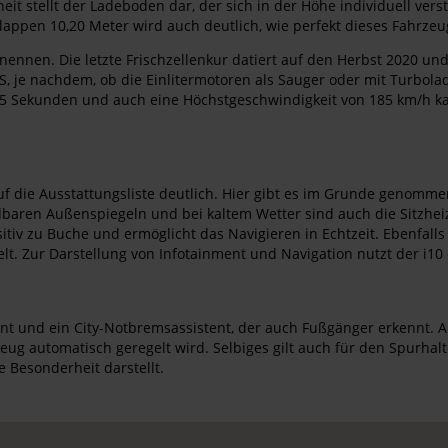
it stellt der Ladeboden dar, der sich in der Höhe individuell verst
hlappen 10,20 Meter wird auch deutlich, wie perfekt dieses Fahrze
ennen. Die letzte Frischzellenkur datiert auf den Herbst 2020 und 
PS, je nachdem, ob die Einlitermotoren als Sauger oder mit Turbol
5 Sekunden und auch eine Höchstgeschwindigkeit von 185 km/h kann
 die Ausstattungsliste deutlich. Hier gibt es im Grunde genommen 
tellbaren Außenspiegeln und bei kaltem Wetter sind auch die Sitzhe
itiv zu Buche und ermöglicht das Navigieren in Echtzeit. Ebenfall
t. Zur Darstellung von Infotainment und Navigation nutzt der i10
ent und ein City-Notbremsassistent, der auch Fußgänger erkennt. A
 automatisch geregelt wird. Selbiges gilt auch für den Spurhalte
 Besonderheit darstellt.