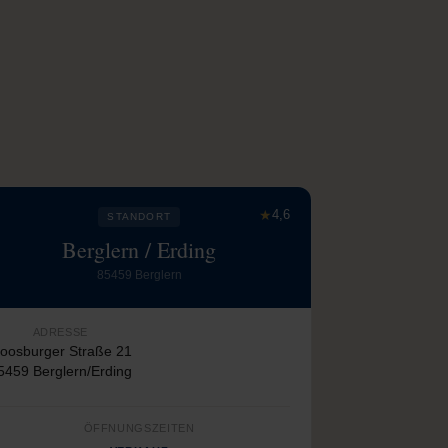
★
4,6
STANDORT
Berglern / Erding
85459 Berglern
ADRESSE
oosburger Straße 21
5459 Berglern/Erding
ÖFFNUNGSZEITEN