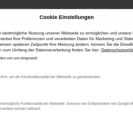
Landshut
+49 871 931560
|
Dingolfing
+49 8731 325
Cookie Einstellungen
ie bestmögliche Nutzung unserer Webseite zu ermöglichen und unsere
hierbei Ihre Präferenzen und verarbeiten Daten für Marketing und Stati
einem späteren Zeitpunkt Ihre Meinung ändern, können Sie die Einwillig
en zum Umfang der Datenverarbeitung finden Sie hier:
Datenschutzerkl
en von uns eingesetzt:
tig kaufen
rlich, um die Kernfunktionalität der Webseite zu gewährleisten.
n bestens motorisiert durch Dorfen. Wir verstehen uns als Experte
estmögliche Funktionalität der Webseite. Services von Drittanbietern wie Google 
erne lassen wir Sie bei uns vor Ort einsteigen – der Weg aus Dorfen
eitere werden aktiviert.
naus erhalten Sie bei uns auch gebrauchte Fahrzeuge, gerne auch
 das Autohaus Schneider bietet.