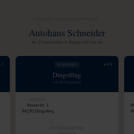
HYUNDAI VERTRAGSHÄNDLER
Autohaus Schneider
An 3 Standorten in Bayern für Sie da
,7
★
4,5
STANDORT
Dingolfing
84130 Dingolfing
ADRESSE
Amperstr. 1
M
84130 Dingolfing
8
ÖFFNUNGSZEITEN