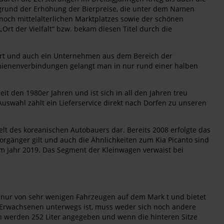
fgrund der Erhöhung der Bierpreise, die unter dem Namen
 noch mittelalterlichen Marktplatzes sowie der schönen
„Ort der Vielfalt“ bzw. bekam diesen Titel durch die
iert und auch ein Unternehmen aus dem Bereich der
chienenverbindungen gelangt man in nur rund einer halben
t den 1980er Jahren und ist sich in all den Jahren treu
Auswahl zählt ein Lieferservice direkt nach Dorfen zu unseren
lt des koreanischen Autobauers dar. Bereits 2008 erfolgte das
orgänger gilt und auch die Ähnlichkeiten zum Kia Picanto sind
 im Jahr 2019. Das Segment der Kleinwagen verwaist bei
l nur von sehr wenigen Fahrzeugen auf dem Mark t und bietet
ier Erwachsenen unterwegs ist, muss weder sich noch andere
en werden 252 Liter angegeben und wenn die hinteren Sitze