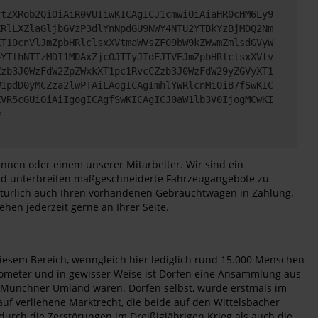
JtZXRob2QiOiAiR0VUIiwKICAgICJ1cmwiOiAiaHR0cHM6Ly9
XRlLXZlaGljbGVzP3dlYnNpdGU9NWY4NTU2YTBkYzBjMDQ2Nm
XT10cnVlJmZpbHRlclsxXVtmaWVsZF09bW9kZWwmZmlsdGVyW
4YTlhNTIzMDI1MDAxZjc0JTIyJTdEJTVEJmZpbHRlclsxXVtv
Zzb3J0WzFdW2ZpZWxkXT1pc1RvcCZzb3J0WzFdW29yZGVyXT1
W1pdD0yMCZza2lwPTAiLAogICAgImhlYWRlcnMiOiB7fSwKIC
ZVR5cGUiOiAiIgogICAgfSwKICAgICJ0aW1lb3V0IjogMCwKI
=
innen oder einem unserer Mitarbeiter. Wir sind ein
 und unterbreiten maßgeschneiderte Fahrzeugangebote zu
natürlich auch Ihren vorhandenen Gebrauchtwagen in Zahlung.
hen jederzeit gerne an Ihrer Seite.
diesem Bereich, wenngleich hier lediglich rund 15.000 Menschen
ilometer und in gewisser Weise ist Dorfen eine Ansammlung aus
im Münchner Umland waren. Dorfen selbst, wurde erstmals im
auf verliehene Marktrecht, die beide auf den Wittelsbacher
urch die Zerstörungen im Dreißigjährigen Krieg als auch die