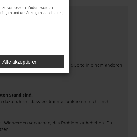
nd zu verbessern. Zudem werden
rfolgen und um Anzeigen zu schalten,
Alle akzeptieren
eiten verhindern. Funktioniert die Seite in einem anderen
sten Stand sind.
uch dazu führen, dass bestimmte Funktionen nicht mehr
tte. Wir werden versuchen, das Problem zu beheben. Du
tzen: