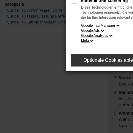
Statistik und Marketing
Kategorie
Diese Technologien ermöglichen
Hyundai i10 Vorführwagen Dorfen
Fehler
Technologien eingesetzt, die v
Hyundai i10 Tageszulassung Dorfen
die für Ihre Interessen relevant s
Hyundai i10 Gebrauchtwagen Dorfen
Beim Laden
Google Tag Manager
Google Ads
Hier sind 
Google Analytics
Meta
Überpr
Laden 
Prüfe 
Optionale Cookies abl
Manche
Browse
Starte
Das ka
Stelle
Veralt
unters
Wende 
Wenn d
kannst