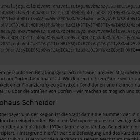
JuYW1lIjogIk5ldHdvcmtFcnJvciIsCiAgImNvbmZpZyI6IHsKICAgIC
C5ha3MtcHJvZC5hdWRhcmlzLm5ldC92MS9jbGllbnRzLzI4Ny93ZWJza
NDM5JmZpbHRlclswXVtmaWVsZF09aXNPd24mZmlsdGVyWzBdW3ZhbHVl
hbHVlXT0lNUIlN0IlMjJhdWRhcmlzX2lkJTIyJTNBJTIyNWI4M2UzNzc
4mc29ydFswXVtmaWVsZF09aXNPd24mc29ydFswXVtvcmRlcl09REVTQy
nNvcnRbMl1bZmllbGRdPXByaWNlJnNvcnRbMl1bb3JkZXJdPUFTQyZsa
b2R5IjogbnVsbCwKICAgICJleHBlY3QiOiB7CiAgICAgICJyZXNwb25z
wcm9ncmVzcyI6IG51bGwsCiAgICAicmlza3kiOiBmYWxzZQogIH0KfQ=
inem persönlichen Beratungsgespräch mit einer unserer Mitarbeiter
 rund um Dorfen beheimatet ist. Wir denken in Ihrem Sinne weiter
ichkeit einer Finanzierung zu günstigen Konditionen und nehmen 
i i10 über die Straßen von Dorfen – wir machen es möglich und ste
tohaus Schneider
Oberbayern. In der Region ist die Stadt damit die Nummer vier in 
m München eingebunden. Bis in die Metropole sind es nur wenige K
örfer oder auch bis in die 1970er Jahre eigenständige Gemeinden 
nzipiert. Hintergrund hierfür war die Befestigung und das kurz dar
on früh zu Bayern, wurde allerdings in seinem Wachstum sowohl d