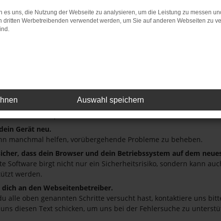
 es uns, die Nutzung der Webseite zu analysieren, um die Leistung zu messen u
: Network Error
on dritten Werbetreibenden verwendet werden, um Sie auf anderen Webseiten zu ve
ind.
 ist ein Fehler aufgetreten.
ein paar Tipps, die dir helfen können:
üfe deine Firewall und deine Internetverbindung.
andere Webseiten, zum Beispiel deine Suchmaschine?
deine Browsererweiterungen.
ehnen
Auswahl speichern
 Erweiterungen, wie Werbeblocker, können das Laden bestimmter S
r oder in einem privaten Fenster?
 dein Gerät neu.
nn manchmal helfen, vorübergehende Probleme zu beheben.
 sicher, dass dein Browser und dein Betriebssystem auf dem neue
ete Software birgt nicht nur ein Sicherheitsrisiko, sondern kann a
tützt werden.
dich an den Webseitenbetreiber.
u alle oben genannten Schritte versucht hast, kontaktiere uns bi
 uns diesen Text schicken, um uns bei der Fehlersuche zu unterstü