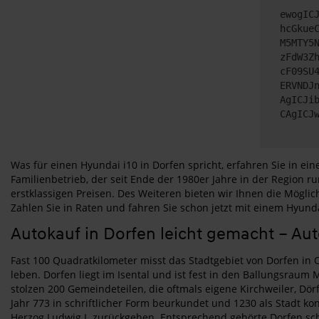
ewogIC
hcGkue
M5MTY5
zFdW3Z
cF09SU
ERVNDJ
AgICJi
CAgICJ
Was für einen Hyundai i10 in Dorfen spricht, erfahren Sie in e
Familienbetrieb, der seit Ende der 1980er Jahre in der Region
erstklassigen Preisen. Des Weiteren bieten wir Ihnen die Mögl
Zahlen Sie in Raten und fahren Sie schon jetzt mit einem Hyunda
Autokauf in Dorfen leicht gemacht – Au
Fast 100 Quadratkilometer misst das Stadtgebiet von Dorfen in 
leben. Dorfen liegt im Isental und ist fest in den Ballungsrau
stolzen 200 Gemeindeteilen, die oftmals eigene Kirchweiler, D
Jahr 773 in schriftlicher Form beurkundet und 1230 als Stadt ko
Herzog Ludwig I. zurückgehen. Entsprechend gehörte Dorfen sch