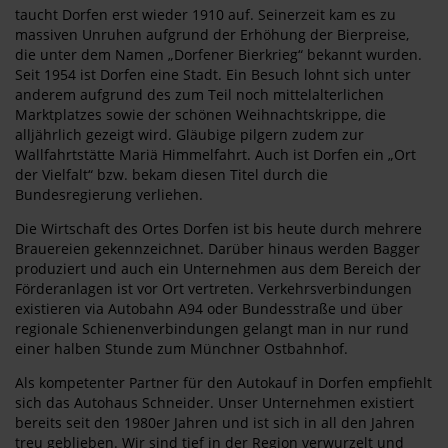
taucht Dorfen erst wieder 1910 auf. Seinerzeit kam es zu
massiven Unruhen aufgrund der Erhöhung der Bierpreise,
die unter dem Namen „Dorfener Bierkrieg“ bekannt wurden.
Seit 1954 ist Dorfen eine Stadt. Ein Besuch lohnt sich unter
anderem aufgrund des zum Teil noch mittelalterlichen
Marktplatzes sowie der schönen Weihnachtskrippe, die
alljährlich gezeigt wird. Gläubige pilgern zudem zur
Wallfahrtstätte Mariä Himmelfahrt. Auch ist Dorfen ein „Ort
der Vielfalt“ bzw. bekam diesen Titel durch die
Bundesregierung verliehen.
Die Wirtschaft des Ortes Dorfen ist bis heute durch mehrere
Brauereien gekennzeichnet. Darüber hinaus werden Bagger
produziert und auch ein Unternehmen aus dem Bereich der
Förderanlagen ist vor Ort vertreten. Verkehrsverbindungen
existieren via Autobahn A94 oder Bundesstraße und über
regionale Schienenverbindungen gelangt man in nur rund
einer halben Stunde zum Münchner Ostbahnhof.
Als kompetenter Partner für den Autokauf in Dorfen empfiehlt
sich das Autohaus Schneider. Unser Unternehmen existiert
bereits seit den 1980er Jahren und ist sich in all den Jahren
treu geblieben. Wir sind tief in der Region verwurzelt und