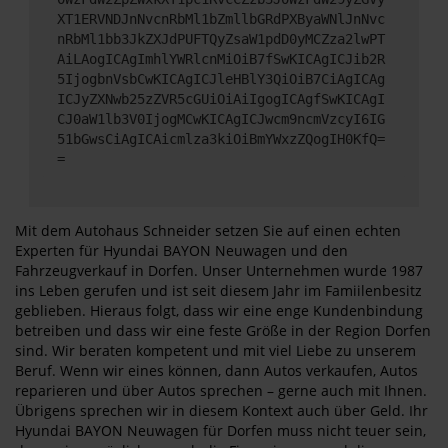
XT1ERVNDJnNvcnRbMl1bZmllbGRdPXByaWNlJnNvc
nRbMl1bb3JkZXJdPUFTQyZsaW1pdD0yMCZza2lwPT
AiLAogICAgImhlYWRlcnMiOiB7fSwKICAgICJib2R
5IjogbnVsbCwKICAgICJleHBlY3QiOiB7CiAgICAg
ICJyZXNwb25zZVR5cGUiOiAiIgogICAgfSwKICAgI
CJ0aW1lb3V0IjogMCwKICAgICJwcm9ncmVzcyI6IG
51bGwsCiAgICAicmlza3kiOiBmYWxzZQogIH0KfQ=
=
Mit dem Autohaus Schneider setzen Sie auf einen echten
Experten für Hyundai BAYON Neuwagen und den
Fahrzeugverkauf in Dorfen. Unser Unternehmen wurde 1987
ins Leben gerufen und ist seit diesem Jahr im Famiilenbesitz
geblieben. Hieraus folgt, dass wir eine enge Kundenbindung
betreiben und dass wir eine feste Größe in der Region Dorfen
sind. Wir beraten kompetent und mit viel Liebe zu unserem
Beruf. Wenn wir eines können, dann Autos verkaufen, Autos
reparieren und über Autos sprechen – gerne auch mit Ihnen.
Übrigens sprechen wir in diesem Kontext auch über Geld. Ihr
Hyundai BAYON Neuwagen für Dorfen muss nicht teuer sein,