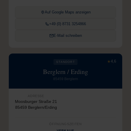
Auf Google Maps anzeigen
+49 (0) 8731 3254866
E-Mail schreiben
★
4,6
STANDORT
Berglern / Erding
85459 Berglern
ADRESSE
Moosburger Straße 21
85459 Berglern/Erding
ÖFFNUNGSZEITEN
VERKAUF