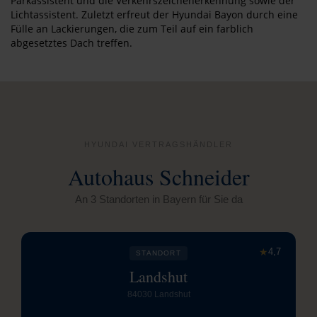
Parkassistent und die Verkehrszeichenerkennung sowie der
Lichtassistent. Zuletzt erfreut der Hyundai Bayon durch eine
Fülle an Lackierungen, die zum Teil auf ein farblich
abgesetztes Dach treffen.
HYUNDAI VERTRAGSHÄNDLER
Autohaus Schneider
An 3 Standorten in Bayern für Sie da
★
4,7
STANDORT
Landshut
84030 Landshut