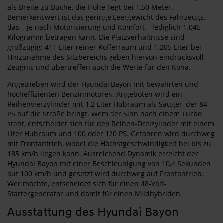
als Breite zu Buche, die Höhe liegt bei 1,50 Meter.
Bemerkenswert ist das geringe Leergewicht des Fahrzeugs,
das – je nach Motorisierung und Komfort – lediglich 1.045
Kilogramm betragen kann. Die Platzverhältnisse sind
großzügig: 411 Liter reiner Kofferraum und 1.205 Liter bei
Hinzunahme des Sitzbereichs geben hiervon eindrucksvoll
Zeugnis und übertreffen auch die Werte für den Kona.
Angetrieben wird der Hyundai Bayon mit bewährten und
hocheffizienten Benzinmotoren. Angeboten wird ein
Reihenvierzylinder mit 1,2 Liter Hubraum als Sauger, der 84
PS auf die Straße bringt. Wem der Sinn nach einem Turbo
steht, entscheidet sich für den Reihen-Dreizylinder mit einem
Liter Hubraum und 100 oder 120 PS. Gefahren wird durchweg
mit Frontantrieb, wobei die Höchstgeschwindigkeit bei bis zu
185 km/h liegen kann. Ausreichend Dynamik erreicht der
Hyundai Bayon mit einer Beschleunigung von 10,4 Sekunden
auf 100 km/h und gesetzt wird durchweg auf Frontantrieb.
Wer möchte, entscheidet sich für einen 48-Volt-
Startergenerator und damit für einen Mildhybriden.
Ausstattung des Hyundai Bayon