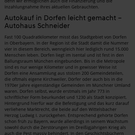
denn wir ermöglichen auch die Finanzierung und die
Inzahlungnahme Ihres aktuellen Gebrauchten.
Autokauf in Dorfen leicht gemacht –
Autohaus Schneider
Fast 100 Quadratkilometer misst das Stadtgebiet von Dorfen
in Oberbayern. In der Region ist die Stadt damit die Nummer
vier in diesem Bereich, wenngleich hier lediglich rund 15.000
Menschen leben. Dorfen liegt im Isental und ist fest in den
Ballungsraum München eingebunden. Bis in die Metropole
sind es nur wenige Kilometer und in gewisser Weise ist
Dorfen eine Ansammlung aus stolzen 200 Gemeindeteilen,
die oftmals eigene Kirchweiler, Dörfer oder auch bis in die
1970er Jahre eigenständige Gemeinden im Münchner Umland
waren. Dorfen selbst, wurde erstmals im Jahr 773 in
schriftlicher Form beurkundet und 1230 als Stadt konzipiert.
Hintergrund hierfür war die Befestigung und das kurz darauf
verliehene Marktrecht, die beide auf den Wittelsbacher
Herzog Ludwig I. zurückgehen. Entsprechend gehörte Dorfen
schon früh zu Bayern, wurde allerdings in seinem Wachstum
sowohl durch die Zerstörungen im Dreißigjährigen Krieg als
auch die Pest massiv behindert. In den Geschichtsbüchern