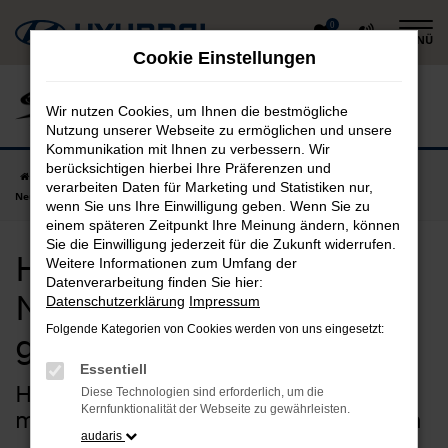
Zum
0
MENÜ
Hauptinhalt
Cookie Einstellungen
springen
Wir nutzen Cookies, um Ihnen die bestmögliche
Nutzung unserer Webseite zu ermöglichen und unsere
Kommunikation mit Ihnen zu verbessern. Wir
berücksichtigen hierbei Ihre Präferenzen und
Startseite
Dorfen
Hyundai
Hyundai BAYON
Hyundai BAYON
verarbeiten Daten für Marketing und Statistiken nur,
Neuwagen in Dorfen günstig kaufen
wenn Sie uns Ihre Einwilligung geben. Wenn Sie zu
einem späteren Zeitpunkt Ihre Meinung ändern, können
Sie die Einwilligung jederzeit für die Zukunft widerrufen.
Hyundai BAYON
Weitere Informationen zum Umfang der
Datenverarbeitung finden Sie hier:
Neuwagen in Dorfen
Datenschutzerklärung
Impressum
Folgende Kategorien von Cookies werden von uns eingesetzt:
günstig kaufen
Essentiell
Hyundai BAYON Neuwagen –
Diese Technologien sind erforderlich, um die
Kernfunktionalität der Webseite zu gewährleisten.
maßgeschneiderte Qualität für Dorfen
audaris