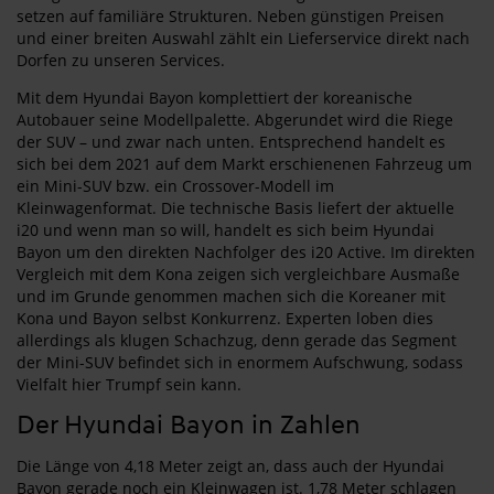
setzen auf familiäre Strukturen. Neben günstigen Preisen
und einer breiten Auswahl zählt ein Lieferservice direkt nach
Dorfen zu unseren Services.
Mit dem Hyundai Bayon komplettiert der koreanische
Autobauer seine Modellpalette. Abgerundet wird die Riege
der SUV – und zwar nach unten. Entsprechend handelt es
sich bei dem 2021 auf dem Markt erschienenen Fahrzeug um
ein Mini-SUV bzw. ein Crossover-Modell im
Kleinwagenformat. Die technische Basis liefert der aktuelle
i20 und wenn man so will, handelt es sich beim Hyundai
Bayon um den direkten Nachfolger des i20 Active. Im direkten
Vergleich mit dem Kona zeigen sich vergleichbare Ausmaße
und im Grunde genommen machen sich die Koreaner mit
Kona und Bayon selbst Konkurrenz. Experten loben dies
allerdings als klugen Schachzug, denn gerade das Segment
der Mini-SUV befindet sich in enormem Aufschwung, sodass
Vielfalt hier Trumpf sein kann.
Der Hyundai Bayon in Zahlen
Die Länge von 4,18 Meter zeigt an, dass auch der Hyundai
Bayon gerade noch ein Kleinwagen ist. 1,78 Meter schlagen