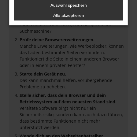
Hier sind ein paar Tipps, die dir helfen können:
Auswahl speichern
Überprüfe deine Firewall und deine
Alle akzeptieren
Internetverbindung.
Laden andere Webseiten, zum Beispiel deine
Suchmaschine?
Prüfe deine Browsererweiterungen.
Manche Erweiterungen, wie Werbeblocker, können
das Laden bestimmter Seiten verhindern.
Funktioniert die Seite in einem anderen Browser
oder in einem privaten Fenster?
Starte dein Gerät neu.
Das kann manchmal helfen, vorübergehende
Probleme zu beheben.
Stelle sicher, dass dein Browser und dein
Betriebssystem auf dem neuesten Stand sind.
Veraltete Software birgt nicht nur ein
Sicherheitsrisiko, sondern kann auch dazu führen,
dass bestimmte Funktionen nicht mehr
unterstützt werden.
Wende dich an den Webseitenbetreiber.