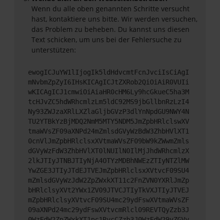
Wenn du alle oben genannten Schritte versucht
hast, kontaktiere uns bitte. Wir werden versuchen,
das Problem zu beheben. Du kannst uns diesen
Text schicken, um uns bei der Fehlersuche zu
unterstützen:
ewogICJuYW1lIjogIk5ldHdvcmtFcnJvciIsCiAgI
mNvbmZpZyI6IHsKICAgICJtZXRob2QiOiAiR0VUIi
wKICAgICJ1cmwiOiAiaHR0cHM6Ly9hcGkueC5ha3M
tcHJvZC5hdWRhcmlzLm5ldC92MS9jbGllbnRzLzI4
Ny93ZWJzaXRlLXZlaGljbGVzP3dlYnNpdGU9NWY4N
TU2YTBkYzBjMDQ2NmM5MTY5NDM5JmZpbHRlclswXV
tmaWVsZF09aXNPd24mZmlsdGVyWzBdW3ZhbHVlXT1
0cnVlJmZpbHRlclsxXVtmaWVsZF09bW9kZWwmZmls
dGVyWzFdW3ZhbHVlXT0lNUIlN0IlMjJhdWRhcmlzX
2lkJTIyJTNBJTIyNjA4OTYzMDBhNWEzZTIyNTZlMW
YwZGE3JTIyJTdEJTVEJmZpbHRlclsxXVtvcF09SU4
mZmlsdGVyWzJdW2ZpZWxkXT11c2FnZVN0YXRlJmZp
bHRlclsyXVt2YWx1ZV09JTVCJTIyTkVXJTIyJTVEJ
mZpbHRlclsyXVtvcF09SU4mc29ydFswXVtmaWVsZF
09aXNPd24mc29ydFswXVtvcmRlcl09REVTQyZzb3J
0WzFdW2ZpZWxkXT1pc1RvcCZzb3J0WzFdW29yZGVy