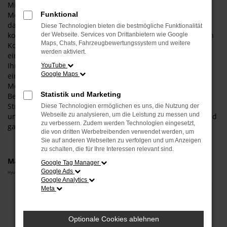
Mit einem Hyundai BAYON Neuwagen gehen Sie für Ihre
Mobilität in Dorfen auf Nummer sicher und steigen in exakt
Funktional
das Fahrzeug, das Ihnen zusagt. Was das bedeutet? Ganz
Diese Technologien bieten die bestmögliche Funktionalität
konkret, dass wir Sie umfangreich beraten und zudem einen
der Webseite. Services von Drittanbietern wie Google
Maps, Chats, Fahrzeugbewertungssystem und weitere
Konfigurator anbieten. Entsprechend wählen Sie wie aus
werden aktiviert.
einer „Speisekarte“ all die Extras und Ausstattung, die zu
Ihnen und zu Dorfen passt. Darüber hinaus haben Sie bei
YouTube
Google Maps
einem Hyundai BAYON Neuwagen auch die Möglichkeit, die
Motorisierung und die Lackfarbe individuell festzulegen.
Statistik und Marketing
Bevor Sie in Ihr persönliches Modell steigen und auf den
Straßen von Dorfen durchstarten, beraten wir Sie
Diese Technologien ermöglichen es uns, die Nutzung der
Webseite zu analysieren, um die Leistung zu messen und
umfangreich und stellen sicher, dass Ihre Wahl auch voll und
zu verbessern. Zudem werden Technologien eingesetzt,
ganz zu Ihrem Fahrprofil passt.
die von dritten Werbetreibenden verwendet werden, um
Sie auf anderen Webseiten zu verfolgen und um Anzeigen
zu schalten, die für Ihre Interessen relevant sind.
Marken
Google Tag Manager
Google Ads
Hyundai
Google Analytics
Meta
Fehler: Network Error
Beim Laden ist ein Fehler aufgetreten.
Optionale Cookies ablehnen