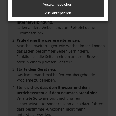
Beim Laden ist ein Fehler aufgetreten.
Auswahl speichern
Hier sind ein paar Tipps, die dir helfen können:
Alle akzeptieren
Überprüfe deine Firewall und deine
Internetverbindung.
Laden andere Webseiten, zum Beispiel deine
Suchmaschine?
Prüfe deine Browsererweiterungen.
Manche Erweiterungen, wie Werbeblocker, können
das Laden bestimmter Seiten verhindern.
Funktioniert die Seite in einem anderen Browser
oder in einem privaten Fenster?
Starte dein Gerät neu.
Das kann manchmal helfen, vorübergehende
Probleme zu beheben.
Stelle sicher, dass dein Browser und dein
Betriebssystem auf dem neuesten Stand sind.
Veraltete Software birgt nicht nur ein
Sicherheitsrisiko, sondern kann auch dazu führen,
dass bestimmte Funktionen nicht mehr
unterstützt werden.