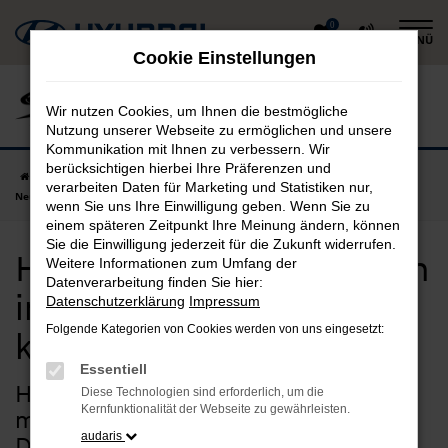
Zum
0
MENÜ
Hauptinhalt
Cookie Einstellungen
springen
Wir nutzen Cookies, um Ihnen die bestmögliche
Nutzung unserer Webseite zu ermöglichen und unsere
Kommunikation mit Ihnen zu verbessern. Wir
berücksichtigen hierbei Ihre Präferenzen und
Startseite
Dingolfing
Hyundai
Hyundai KONA
Hyundai KONA
verarbeiten Daten für Marketing und Statistiken nur,
Neuwagen in Dingolfing günstig kaufen
wenn Sie uns Ihre Einwilligung geben. Wenn Sie zu
einem späteren Zeitpunkt Ihre Meinung ändern, können
Sie die Einwilligung jederzeit für die Zukunft widerrufen.
Hyundai KONA Neuwagen
Weitere Informationen zum Umfang der
Datenverarbeitung finden Sie hier:
in Dingolfing günstig
Datenschutzerklärung
Impressum
Folgende Kategorien von Cookies werden von uns eingesetzt:
kaufen
Essentiell
Hyundai KONA Neuwagen –
Diese Technologien sind erforderlich, um die
Kernfunktionalität der Webseite zu gewährleisten.
maßgeschneiderte Qualität für
audaris
Dingolfing