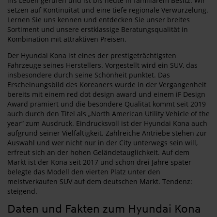
ins Leben gerufen und ist bis heute in familiärem Besitz. Wir
setzen auf Kontinuität und eine tiefe regionale Verwurzelung.
Lernen Sie uns kennen und entdecken Sie unser breites
Sortiment und unsere erstklassige Beratungsqualität in
Kombination mit attraktiven Preisen.
Der Hyundai Kona ist eines der prestigeträchtigsten
Fahrzeuge seines Herstellers. Vorgestellt wird ein SUV, das
insbesondere durch seine Schönheit punktet. Das
Erscheinungsbild des Koreaners wurde in der Vergangenheit
bereits mit einem red dot design award und einem iF Design
Award prämiert und die besondere Qualität kommt seit 2019
auch durch den Titel als „North American Utility Vehicle of the
year“ zum Ausdruck. Eindrucksvoll ist der Hyundai Kona auch
aufgrund seiner Vielfältigkeit. Zahlreiche Antriebe stehen zur
Auswahl und wer nicht nur in der City unterwegs sein will,
erfreut sich an der hohen Geländetauglichkeit. Auf dem
Markt ist der Kona seit 2017 und schon drei Jahre später
belegte das Modell den vierten Platz unter den
meistverkaufen SUV auf dem deutschen Markt. Tendenz:
steigend.
Daten und Fakten zum Hyundai Kona