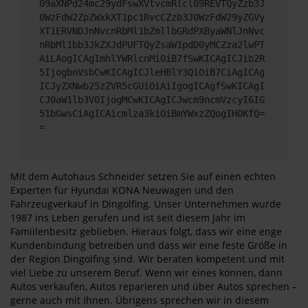
09aXNPd24mc29ydFswXVtvcmRlcl09REVTQyZzb3J
0WzFdW2ZpZWxkXT1pc1RvcCZzb3J0WzFdW29yZGVy
XT1ERVNDJnNvcnRbMl1bZmllbGRdPXByaWNlJnNvc
nRbMl1bb3JkZXJdPUFTQyZsaW1pdD0yMCZza2lwPT
AiLAogICAgImhlYWRlcnMiOiB7fSwKICAgICJib2R
5IjogbnVsbCwKICAgICJleHBlY3QiOiB7CiAgICAg
ICJyZXNwb25zZVR5cGUiOiAiIgogICAgfSwKICAgI
CJ0aW1lb3V0IjogMCwKICAgICJwcm9ncmVzcyI6IG
51bGwsCiAgICAicmlza3kiOiBmYWxzZQogIH0KfQ=
=
Mit dem Autohaus Schneider setzen Sie auf einen echten
Experten für Hyundai KONA Neuwagen und den
Fahrzeugverkauf in Dingolfing. Unser Unternehmen wurde
1987 ins Leben gerufen und ist seit diesem Jahr im
Famiilenbesitz geblieben. Hieraus folgt, dass wir eine enge
Kundenbindung betreiben und dass wir eine feste Größe in
der Region Dingolfing sind. Wir beraten kompetent und mit
viel Liebe zu unserem Beruf. Wenn wir eines können, dann
Autos verkaufen, Autos reparieren und über Autos sprechen –
gerne auch mit Ihnen. Übrigens sprechen wir in diesem