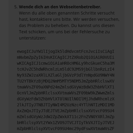
Wende dich an den Webseitenbetreiber.
Wenn du alle oben genannten Schritte versucht
hast, kontaktiere uns bitte. Wir werden versuchen,
das Problem zu beheben. Du kannst uns diesen
Text schicken, um uns bei der Fehlersuche zu
unterstützen:
ewogICJuYW1lIjogIk5ldHdvcmtFcnJvciIsCiAgI
mNvbmZpZyI6IHsKICAgICJtZXRob2QiOiAiR0VUIi
wKICAgICJ1cmwiOiAiaHR0cHM6Ly9hcGkueC5ha3M
tcHJvZC5hdWRhcmlzLm5ldC92MS9jbGllbnRzLzI4
Ny93ZWJzaXRlLXZlaGljbGVzP3dlYnNpdGU9NWY4N
TU2YTBkYzBjMDQ2NmM5MTY5NDM5JmZpbHRlclswXV
tmaWVsZF09aXNPd24mZmlsdGVyWzBdW3ZhbHVlXT1
0cnVlJmZpbHRlclsxXVtmaWVsZF09bW9kZWwmZmls
dGVyWzFdW3ZhbHVlXT0lNUIlN0IlMjJhdWRhcmlzX
2lkJTIyJTNBJTIyNWI4M2UzNzc4YTlhNTIzMDI1MD
AxZmQxJTIyJTdEJTVEJmZpbHRlclsxXVtvcF09SU4
mZmlsdGVyWzJdW2ZpZWxkXT11c2FnZVN0YXRlJmZp
bHRlclsyXVt2YWx1ZV09JTVCJTIyTkVXJTIyJTVEJ
mZpbHRlclsyXVtvcF09SU4mc29ydFswXVtmaWVsZF