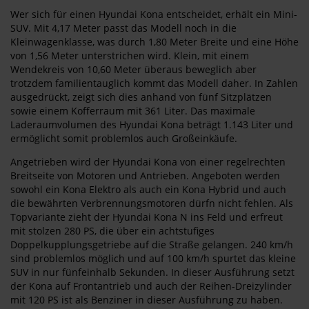
Wer sich für einen Hyundai Kona entscheidet, erhält ein Mini-
SUV. Mit 4,17 Meter passt das Modell noch in die
Kleinwagenklasse, was durch 1,80 Meter Breite und eine Höhe
von 1,56 Meter unterstrichen wird. Klein, mit einem
Wendekreis von 10,60 Meter überaus beweglich aber
trotzdem familientauglich kommt das Modell daher. In Zahlen
ausgedrückt, zeigt sich dies anhand von fünf Sitzplätzen
sowie einem Kofferraum mit 361 Liter. Das maximale
Laderaumvolumen des Hyundai Kona beträgt 1.143 Liter und
ermöglicht somit problemlos auch Großeinkäufe.
Angetrieben wird der Hyundai Kona von einer regelrechten
Breitseite von Motoren und Antrieben. Angeboten werden
sowohl ein Kona Elektro als auch ein Kona Hybrid und auch
die bewährten Verbrennungsmotoren dürfn nicht fehlen. Als
Topvariante zieht der Hyundai Kona N ins Feld und erfreut
mit stolzen 280 PS, die über ein achtstufiges
Doppelkupplungsgetriebe auf die Straße gelangen. 240 km/h
sind problemlos möglich und auf 100 km/h spurtet das kleine
SUV in nur fünfeinhalb Sekunden. In dieser Ausführung setzt
der Kona auf Frontantrieb und auch der Reihen-Dreizylinder
mit 120 PS ist als Benziner in dieser Ausführung zu haben.