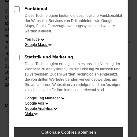
Funktional
Mit einem Hyundai KONA Neuwagen gehen Sie für Ihre
Diese Technologien bieten die bestmögliche Funktionalität
Mobilität in Dingolfing auf Nummer sicher und steigen in
der Webseite. Services von Drittanbietern wie Google
exakt das Fahrzeug, das Ihnen zusagt. Was das bedeutet?
Maps, Chats, Fahrzeugbewertungssystem und weitere
Ganz konkret, dass wir Sie umfangreich beraten und zudem
werden aktiviert.
einen Konfigurator anbieten. Entsprechend wählen Sie wie
YouTube
aus einer „Speisekarte“ all die Extras und Ausstattung, die zu
Google Maps
Ihnen und zu Dingolfing passt. Darüber hinaus haben Sie bei
einem Hyundai KONA Neuwagen auch die Möglichkeit, die
Statistik und Marketing
Motorisierung und die Lackfarbe individuell festzulegen.
Diese Technologien ermöglichen es uns, die Nutzung der
Bevor Sie in Ihr persönliches Modell steigen und auf den
Webseite zu analysieren, um die Leistung zu messen und
Straßen von Dingolfing durchstarten, beraten wir Sie
zu verbessern. Zudem werden Technologien eingesetzt,
umfangreich und stellen sicher, dass Ihre Wahl auch voll und
die von dritten Werbetreibenden verwendet werden, um
ganz zu Ihrem Fahrprofil passt.
Sie auf anderen Webseiten zu verfolgen und um Anzeigen
zu schalten, die für Ihre Interessen relevant sind.
Google Tag Manager
Google Ads
Marken
Google Analytics
Hyundai
Meta
Fehler: Network Error
Optionale Cookies ablehnen