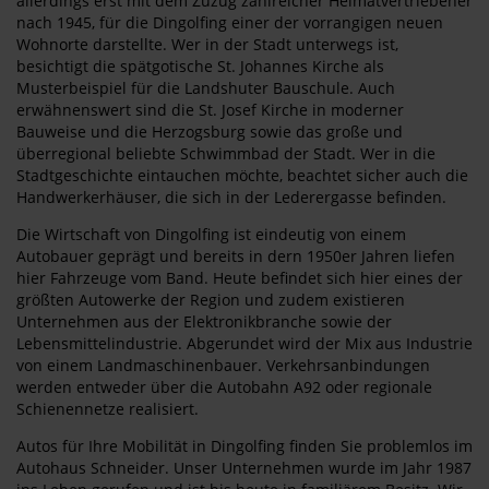
allerdings erst mit dem Zuzug zahlreicher Heimatvertriebener
nach 1945, für die Dingolfing einer der vorrangigen neuen
Wohnorte darstellte. Wer in der Stadt unterwegs ist,
besichtigt die spätgotische St. Johannes Kirche als
Musterbeispiel für die Landshuter Bauschule. Auch
erwähnenswert sind die St. Josef Kirche in moderner
Bauweise und die Herzogsburg sowie das große und
überregional beliebte Schwimmbad der Stadt. Wer in die
Stadtgeschichte eintauchen möchte, beachtet sicher auch die
Handwerkerhäuser, die sich in der Lederergasse befinden.
Die Wirtschaft von Dingolfing ist eindeutig von einem
Autobauer geprägt und bereits in dern 1950er Jahren liefen
hier Fahrzeuge vom Band. Heute befindet sich hier eines der
größten Autowerke der Region und zudem existieren
Unternehmen aus der Elektronikbranche sowie der
Lebensmittelindustrie. Abgerundet wird der Mix aus Industrie
von einem Landmaschinenbauer. Verkehrsanbindungen
werden entweder über die Autobahn A92 oder regionale
Schienennetze realisiert.
Autos für Ihre Mobilität in Dingolfing finden Sie problemlos im
Autohaus Schneider. Unser Unternehmen wurde im Jahr 1987