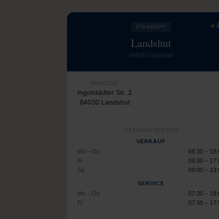
★
4
STANDORT
Landshut
84030 Landshut
ADRESSE
Ingolstädter Str. 2
84030 Landshut
ÖFFNUNGSZEITEN
VERKAUF
Mo – Do
08:30 – 18
Fr
08:30 – 17
Sa
09:00 – 13
SERVICE
Mo – Do
07:30 – 18
Fr
07:30 – 17