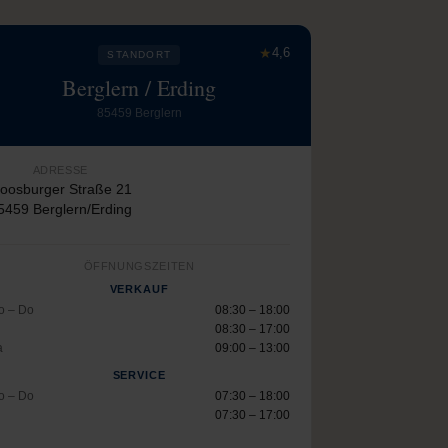
★
4,6
STANDORT
Berglern / Erding
85459 Berglern
ADRESSE
oosburger Straße 21
5459 Berglern/Erding
ÖFFNUNGSZEITEN
VERKAUF
o – Do
08:30 – 18:00
08:30 – 17:00
a
09:00 – 13:00
SERVICE
o – Do
07:30 – 18:00
07:30 – 17:00