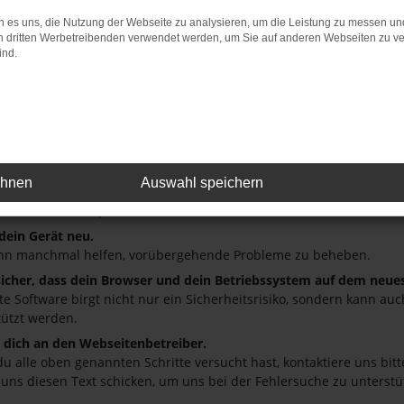
 es uns, die Nutzung der Webseite zu analysieren, um die Leistung zu messen u
: Network Error
on dritten Werbetreibenden verwendet werden, um Sie auf anderen Webseiten zu ve
ind.
 ist ein Fehler aufgetreten.
ein paar Tipps, die dir helfen können:
üfe deine Firewall und deine Internetverbindung.
andere Webseiten, zum Beispiel deine Suchmaschine?
deine Browsererweiterungen.
ehnen
Auswahl speichern
 Erweiterungen, wie Werbeblocker, können das Laden bestimmter S
r oder in einem privaten Fenster?
 dein Gerät neu.
nn manchmal helfen, vorübergehende Probleme zu beheben.
 sicher, dass dein Browser und dein Betriebssystem auf dem neue
ete Software birgt nicht nur ein Sicherheitsrisiko, sondern kann a
tützt werden.
dich an den Webseitenbetreiber.
u alle oben genannten Schritte versucht hast, kontaktiere uns bi
 uns diesen Text schicken, um uns bei der Fehlersuche zu unterstü