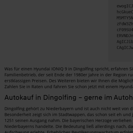
ewogIC
hcGkue
M5MTY5
zFdW3Z
cF09SU
ERVNDJ
AgICJi
CAgICJ
Was für einen Hyundai IONIQ 9 in Dingolfing spricht, erfahren 
Familienbetrieb, der seit Ende der 1980er Jahre in der Region
erstklassigen Preisen. Des Weiteren bieten wir Ihnen die Mögl
Zahlen Sie in Raten und fahren Sie schon jetzt mit einem Hyunda
Autokauf in Dingolfing – gerne im Auto
Dingolfing gehört zu Niederbayern und ist auch nicht weit von 
Besonderheit zeigt sich im Stadtwappen, das schon seit eh und 
1251 seinen Ausgang nahm. Die bayerischen Herzoge verliehen D
Niederbayerns handelte. Die Bedeutung ließ allerdings nach, da 
Aufschwung erlebte. Erhebliches Bevölkerungswachstum erfolgte