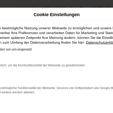
Landshut
+49 871 931560
|
Dingolfing
+49 8731 325
Cookie Einstellungen
ie bestmögliche Nutzung unserer Webseite zu ermöglichen und unsere
hierbei Ihre Präferenzen und verarbeiten Daten für Marketing und Stati
einem späteren Zeitpunkt Ihre Meinung ändern, können Sie die Einwillig
en zum Umfang der Datenverarbeitung finden Sie hier:
Datenschutzerkl
aufen
en von uns eingesetzt:
ing günstig kaufen
rlich, um die Kernfunktionalität der Webseite zu gewährleisten.
lfing
ortan bestens motorisiert durch Dingolfing. Wir verstehen uns als
estmögliche Funktionalität der Webseite. Services von Drittanbietern wie Google 
f resultieren. Gerne lassen wir Sie bei uns vor Ort einsteigen – de
eitere werden aktiviert.
assung. Darüber hinaus erhalten Sie bei uns auch gebrauchte Fah
e Ihnen das Autohaus Schneider bietet.