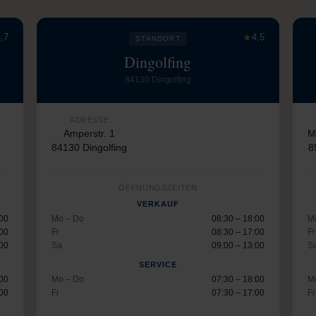
,7
★
4,5
STANDORT
Dingolfing
84130 Dingolfing
ADRESSE
Amperstr. 1
M
84130 Dingolfing
8
ÖFFNUNGSZEITEN
VERKAUF
:00
Mo – Do
08:30 – 18:00
M
:00
Fr
08:30 – 17:00
Fr
:00
Sa
09:00 – 13:00
S
SERVICE
:00
Mo – Do
07:30 – 18:00
M
:00
Fr
07:30 – 17:00
Fr