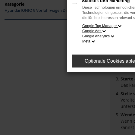
Statistik und Marketing
Kategorie
Diese Technologien ermöglichen
Hyundai IONIQ 9 Vorführwagen Dingolfing
Fehler
Technologien eingesetzt, die v
die für Ihre Interessen relevant s
Beim Laden
Google Tag Manager
Google Ads
Hier sind 
Google Analytics
Meta
Überpr
Laden 
Prüfe 
Optionale Cookies abl
Manche
Browse
Starte
Das ka
Stelle
Veralt
unters
Wende 
Wenn d
kannst