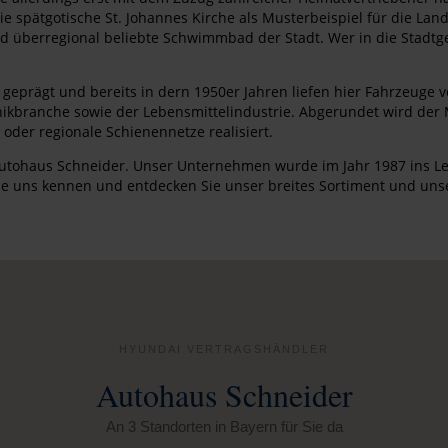
 die spätgotische St. Johannes Kirche als Musterbeispiel für die La
 überregional beliebte Schwimmbad der Stadt. Wer in die Stadtge
r geprägt und bereits in dern 1950er Jahren liefen hier Fahrzeuge
ikbranche sowie der Lebensmittelindustrie. Abgerundet wird der
er regionale Schienennetze realisiert.
m Autohaus Schneider. Unser Unternehmen wurde im Jahr 1987 ins Leb
Sie uns kennen und entdecken Sie unser breites Sortiment und unse
HYUNDAI VERTRAGSHÄNDLER
Autohaus Schneider
An 3 Standorten in Bayern für Sie da