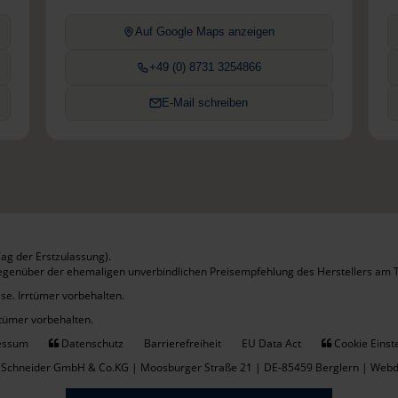
Auf Google Maps anzeigen
+49 (0) 8731 3254866
E-Mail schreiben
ag der Erstzulassung).
gegenüber der ehemaligen unverbindlichen Preisempfehlung des Herstellers am T
se. Irrtümer vorbehalten.
rtümer vorbehalten.
essum
Datenschutz
Barrierefreiheit
EU Data Act
Cookie Einst
 Schneider GmbH & Co.KG | Moosburger Straße 21 | DE-85459 Berglern |
Webde