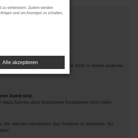
nd zu verbessern. Zudem werden
rfolgen und um Anzeigen zu schalten,
Alle akzeptieren
eiten verhindern. Funktioniert die Seite in einem anderen
sten Stand sind.
uch dazu führen, dass bestimmte Funktionen nicht mehr
tte. Wir werden versuchen, das Problem zu beheben. Du
tzen: