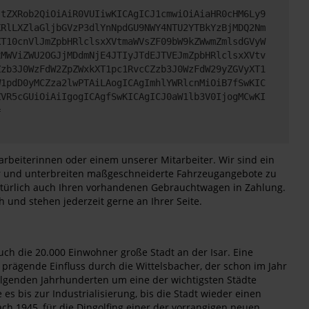
JtZXRob2QiOiAiR0VUIiwKICAgICJ1cmwiOiAiaHR0cHM6Ly9
XRlLXZlaGljbGVzP3dlYnNpdGU9NWY4NTU2YTBkYzBjMDQ2Nm
XT10cnVlJmZpbHRlclsxXVtmaWVsZF09bW9kZWwmZmlsdGVyW
xMWViZWU2OGJjMDdmNjE4JTIyJTdEJTVEJmZpbHRlclsxXVtv
Zzb3J0WzFdW2ZpZWxkXT1pc1RvcCZzb3J0WzFdW29yZGVyXT1
W1pdD0yMCZza2lwPTAiLAogICAgImhlYWRlcnMiOiB7fSwKIC
ZVR5cGUiOiAiIgogICAgfSwKICAgICJ0aW1lb3V0IjogMCwKI
=
arbeiterinnen oder einem unserer Mitarbeiter. Wir sind ein
iter und unterbreiten maßgeschneiderte Fahrzeugangebote zu
natürlich auch Ihren vorhandenen Gebrauchtwagen in Zahlung.
 und stehen jederzeit gerne an Ihrer Seite.
uch die 20.000 Einwohner große Stadt an der Isar. Eine
 prägende Einfluss durch die Wittelsbacher, der schon im Jahr
folgenden Jahrhunderten um eine der wichtigsten Städte
s bis zur Industrialisierung, bis die Stadt wieder einen
h 1945, für die Dingolfing einer der vorrangigen neuen