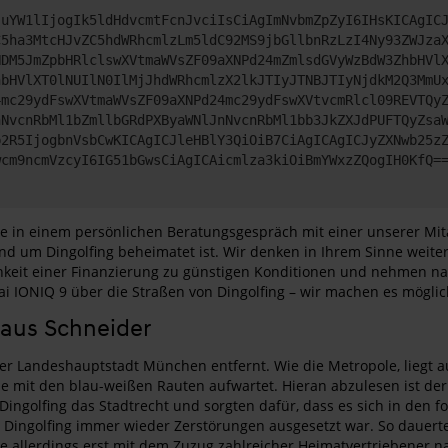
JuYW1lIjogIk5ldHdvcmtFcnJvciIsCiAgImNvbmZpZyI6IHsKICAgIC
C5ha3MtcHJvZC5hdWRhcmlzLm5ldC92MS9jbGllbnRzLzI4Ny93ZWJza
NDM5JmZpbHRlclswXVtmaWVsZF09aXNPd24mZmlsdGVyWzBdW3ZhbHVl
hbHVlXT0lNUIlN0IlMjJhdWRhcmlzX2lkJTIyJTNBJTIyNjdkM2Q3MmU
4mc29ydFswXVtmaWVsZF09aXNPd24mc29ydFswXVtvcmRlcl09REVTQy
nNvcnRbMl1bZmllbGRdPXByaWNlJnNvcnRbMl1bb3JkZXJdPUFTQyZsa
b2R5IjogbnVsbCwKICAgICJleHBlY3QiOiB7CiAgICAgICJyZXNwb25z
wcm9ncmVzcyI6IG51bGwsCiAgICAicmlza3kiOiBmYWxzZQogIH0KfQ=
Sie in einem persönlichen Beratungsgespräch mit einer unserer Mit
 rund um Dingolfing beheimatet ist. Wir denken in Ihrem Sinne we
ichkeit einer Finanzierung zu günstigen Konditionen und nehmen 
i IONIQ 9 über die Straßen von Dingolfing – wir machen es möglich
haus Schneider
der Landeshauptstadt München entfernt. Wie die Metropole, liegt a
je mit den blau-weißen Rauten aufwartet. Hieran abzulesen ist der
ingolfing das Stadtrecht und sorgten dafür, dass es sich in den 
Dingolfing immer wieder Zerstörungen ausgesetzt war. So dauerte e
 allerdings erst mit dem Zuzug zahlreicher Heimatvertriebener nac