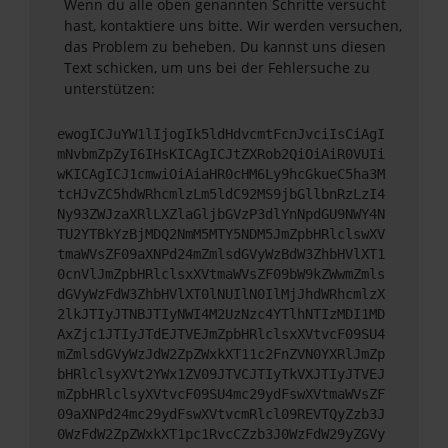
Wenn du alle oben genannten Schritte versucht
hast, kontaktiere uns bitte. Wir werden versuchen,
das Problem zu beheben. Du kannst uns diesen
Text schicken, um uns bei der Fehlersuche zu
unterstützen:
ewogICJuYW1lIjogIk5ldHdvcmtFcnJvciIsCiAgI
mNvbmZpZyI6IHsKICAgICJtZXRob2QiOiAiR0VUIi
wKICAgICJ1cmwiOiAiaHR0cHM6Ly9hcGkueC5ha3M
tcHJvZC5hdWRhcmlzLm5ldC92MS9jbGllbnRzLzI4
Ny93ZWJzaXRlLXZlaGljbGVzP3dlYnNpdGU9NWY4N
TU2YTBkYzBjMDQ2NmM5MTY5NDM5JmZpbHRlclswXV
tmaWVsZF09aXNPd24mZmlsdGVyWzBdW3ZhbHVlXT1
0cnVlJmZpbHRlclsxXVtmaWVsZF09bW9kZWwmZmls
dGVyWzFdW3ZhbHVlXT0lNUIlN0IlMjJhdWRhcmlzX
2lkJTIyJTNBJTIyNWI4M2UzNzc4YTlhNTIzMDI1MD
AxZjc1JTIyJTdEJTVEJmZpbHRlclsxXVtvcF09SU4
mZmlsdGVyWzJdW2ZpZWxkXT11c2FnZVN0YXRlJmZp
bHRlclsyXVt2YWx1ZV09JTVCJTIyTkVXJTIyJTVEJ
mZpbHRlclsyXVtvcF09SU4mc29ydFswXVtmaWVsZF
09aXNPd24mc29ydFswXVtvcmRlcl09REVTQyZzb3J
0WzFdW2ZpZWxkXT1pc1RvcCZzb3J0WzFdW29yZGVy