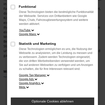
in Dingolfing auf Nummer sicher und steigen in exakt das
Funktional
Fahrzeug, das Ihnen zusagt. Was das bedeutet? Ganz konkret,
Diese Technologien bieten die bestmögliche Funktionalität
dass wir Sie umfangreich beraten und zudem einen
der Webseite. Services von Drittanbietern wie Google
Konfigurator anbieten. Entsprechend wählen Sie wie aus
Maps, Chats, Fahrzeugbewertungssystem und weitere
einer „Speisekarte“ all die Extras und Ausstattung, die zu
werden aktiviert.
Ihnen und zu Dingolfing passt. Darüber hinaus haben Sie bei
YouTube
einem Hyundai i20 Neuwagen auch die Möglichkeit, die
Google Maps
Motorisierung und die Lackfarbe individuell festzulegen.
Bevor Sie in Ihr persönliches Modell steigen und auf den
Statistik und Marketing
Straßen von Dingolfing durchstarten, beraten wir Sie
Diese Technologien ermöglichen es uns, die Nutzung der
umfangreich und stellen sicher, dass Ihre Wahl auch voll und
Webseite zu analysieren, um die Leistung zu messen und
ganz zu Ihrem Fahrprofil passt.
zu verbessern. Zudem werden Technologien eingesetzt,
die von dritten Werbetreibenden verwendet werden, um
Sie auf anderen Webseiten zu verfolgen und um Anzeigen
zu schalten, die für Ihre Interessen relevant sind.
Marken
Google Tag Manager
Hyundai
Google Ads
Google Analytics
Fehler: Network Error
Meta
Beim Laden ist ein Fehler aufgetreten.
Optionale Cookies ablehnen
Hier sind ein paar Tipps, die dir helfen können: