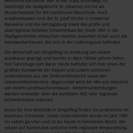
Wohnorte darstellte. Wer in der Stadt unterwegs ist,
besichtigt die spätgotische St. Johannes Kirche als
Musterbeispiel für die Landshuter Bauschule. Auch
erwähnenswert sind die St. Josef Kirche in moderner
Bauweise und die Herzogsburg sowie das große und
überregional beliebte Schwimmbad der Stadt. Wer in die
Stadtgeschichte eintauchen möchte, beachtet sicher auch die
Handwerkerhäuser, die sich in der Lederergasse befinden.
Die Wirtschaft von Dingolfing ist eindeutig von einem
Autobauer geprägt und bereits in dern 1950er Jahren liefen
hier Fahrzeuge vom Band. Heute befindet sich hier eines der
größten Autowerke der Region und zudem existieren
Unternehmen aus der Elektronikbranche sowie der
Lebensmittelindustrie. Abgerundet wird der Mix aus Industrie
von einem Landmaschinenbauer. Verkehrsanbindungen
werden entweder über die Autobahn A92 oder regionale
Schienennetze realisiert.
Autos für Ihre Mobilität in Dingolfing finden Sie problemlos im
Autohaus Schneider. Unser Unternehmen wurde im Jahr 1987
ins Leben gerufen und ist bis heute in familiärem Besitz. Wir
setzen auf Kontinuität und eine tiefe regionale Verwurzelung.