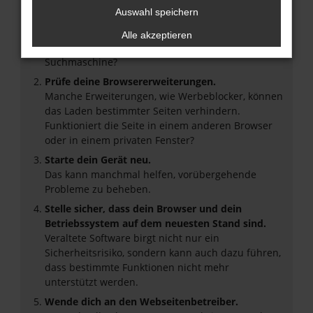
Auswahl speichern
Überprüfe deine Firewall und deine
Internetverbindung.
Alle akzeptieren
Laden andere Webseiten, zum Beispiel deine
Suchmaschine?
Prüfe deine Browsererweiterungen.
Manche Erweiterungen, wie Werbeblocker, können
das Laden bestimmter Seiten verhindern.
Funktioniert die Seite in einem anderen Browser
oder in einem privaten Fenster?
Starte dein Gerät neu.
Das kann manchmal helfen, vorübergehende
Probleme zu beheben.
Stelle sicher, dass dein Browser und dein
Betriebssystem auf dem neuesten Stand sind.
Veraltete Software birgt nicht nur ein
Sicherheitsrisiko, sondern kann auch dazu führen,
dass bestimmte Funktionen nicht mehr
unterstützt werden.
Wende dich an den Webseitenbetreiber.