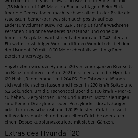
wird dies durch typische Maße in Breite und Höhe, die mit
1,78 Meter und 1,45 Meter zu Buche schlagen. Beim Blick
über die Generationen macht sich vor allem in der Breite ein
Wachstum bemerkbar, was sich auch positiv auf das
Laderaumvolumen auswirkt. 326 Liter plus fünf erwachsene
Personen sind ohne Weiteres darstellbar und ohne die
hinteren Sitzplätze wächst der Laderaum auf 1.042 Liter an.
Ein weiterer wichtiger Wert betrifft den Wendekreis, bei dem
der Hyundai i20 mit 10,90 Meter ebenfalls voll im grünen
Bereich unterwegs ist.
Angetrieben wird der Hyundai i20 von einer ganzen Breitseite
an Benzinmotoren. Im April 2021 erschien auch der Hyundai
i20 N als „Rennsemmel“ mit 204 PS. Die Fahrwerte können
sich wahrlich sehen lassen und liegen in 230 km/h Spitze und
6,2 Sekunden, um die Tachonadel über die 100 km/h – Marke
zu heben. Die typischen „Brot-und-Butter“- Motorisierungen
sind Reihen-Dreizylinder oder -Vierzylinder, die als Sauger
oder Turbo zwischen 84 und 120 PS leisten. Gefahren wird
mit Vorderradantrieb und manuellem Getriebe oder auch
einem Doppelkupplungsgetriebe mit sieben Gängen.
Extras des Hyundai i20