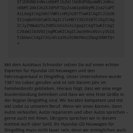
XT1ERVNDJnNvcnRbMl1bZmllbGRdPXByaWNlJnNvc
nRbMl1bb3JkZXJdPUFTQyZsaW1pdD0yMCZza2lwPT
AiLAogICAgImhlYWRlcnMiOiB7fSwKICAgICJib2R
5IjogbnVsbCwKICAgICJleHBlY3QiOiB7CiAgICAg
ICJyZXNwb25zZVR5cGUiOiAiIgogICAgfSwKICAgI
CJ0aW1lb3V0IjogMCwKICAgICJwcm9ncmVzcyI6IG
51bGwsCiAgICAicmlza3kiOiBmYWxzZQogIH0KfQ=
=
Mit dem Autohaus Schneider setzen Sie auf einen echten
Experten für Hyundai i20 Neuwagen und den
Fahrzeugverkauf in Dingolfing. Unser Unternehmen wurde
1987 ins Leben gerufen und ist seit diesem Jahr im
Famiilenbesitz geblieben. Hieraus folgt, dass wir eine enge
Kundenbindung betreiben und dass wir eine feste Größe in
der Region Dingolfing sind. Wir beraten kompetent und mit
viel Liebe zu unserem Beruf. Wenn wir eines können, dann
Autos verkaufen, Autos reparieren und über Autos sprechen –
gerne auch mit Ihnen. Übrigens sprechen wir in diesem
Kontext auch über Geld. Ihr Hyundai i20 Neuwagen für
Dingolfing muss nicht teuer sein, denn wir ermöglichen auch