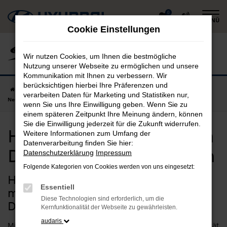
Zum
0
MENÜ
Hauptinhalt
Cookie Einstellungen
springen
Wir nutzen Cookies, um Ihnen die bestmögliche
Nutzung unserer Webseite zu ermöglichen und unsere
Kommunikation mit Ihnen zu verbessern. Wir
berücksichtigen hierbei Ihre Präferenzen und
Startseite
Dingolfing
Hyundai
Hyundai i20
Hyundai i20
verarbeiten Daten für Marketing und Statistiken nur,
Neuwagen in Dingolfing günstig kaufen
wenn Sie uns Ihre Einwilligung geben. Wenn Sie zu
einem späteren Zeitpunkt Ihre Meinung ändern, können
Sie die Einwilligung jederzeit für die Zukunft widerrufen.
Hyundai i20 Neuwagen in
Weitere Informationen zum Umfang der
Datenverarbeitung finden Sie hier:
Dingolfing günstig kaufen
Datenschutzerklärung
Impressum
Folgende Kategorien von Cookies werden von uns eingesetzt:
Hyundai i20 Neuwagen –
Essentiell
maßgeschneiderte Qualität für
Diese Technologien sind erforderlich, um die
Dingolfing
Kernfunktionalität der Webseite zu gewährleisten.
audaris
Mit einem Hyundai i20 Neuwagen gehen Sie für Ihre Mobilität