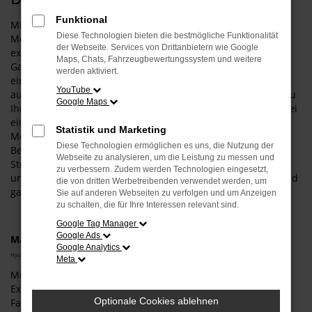
Funktional
Mit einem Hyundai BAYON Neuwagen gehen Sie für Ihre
Diese Technologien bieten die bestmögliche Funktionalität
Mobilität in Dingolfing auf Nummer sicher und steigen in
der Webseite. Services von Drittanbietern wie Google
exakt das Fahrzeug, das Ihnen zusagt. Was das bedeutet?
Maps, Chats, Fahrzeugbewertungssystem und weitere
Ganz konkret, dass wir Sie umfangreich beraten und zudem
werden aktiviert.
einen Konfigurator anbieten. Entsprechend wählen Sie wie
YouTube
aus einer „Speisekarte“ all die Extras und Ausstattung, die zu
Google Maps
Ihnen und zu Dingolfing passt. Darüber hinaus haben Sie bei
einem Hyundai BAYON Neuwagen auch die Möglichkeit, die
Statistik und Marketing
Motorisierung und die Lackfarbe individuell festzulegen.
Diese Technologien ermöglichen es uns, die Nutzung der
Bevor Sie in Ihr persönliches Modell steigen und auf den
Webseite zu analysieren, um die Leistung zu messen und
Straßen von Dingolfing durchstarten, beraten wir Sie
zu verbessern. Zudem werden Technologien eingesetzt,
umfangreich und stellen sicher, dass Ihre Wahl auch voll und
die von dritten Werbetreibenden verwendet werden, um
ganz zu Ihrem Fahrprofil passt.
Sie auf anderen Webseiten zu verfolgen und um Anzeigen
zu schalten, die für Ihre Interessen relevant sind.
Google Tag Manager
Google Ads
Marken
Google Analytics
Hyundai
Meta
Mit dem Autohaus Schneider setzen Sie auf einen echten
Experten für Hyundai BAYON Neuwagen und den
Optionale Cookies ablehnen
Fahrzeugverkauf in Dingolfing. Unser Unternehmen wurde