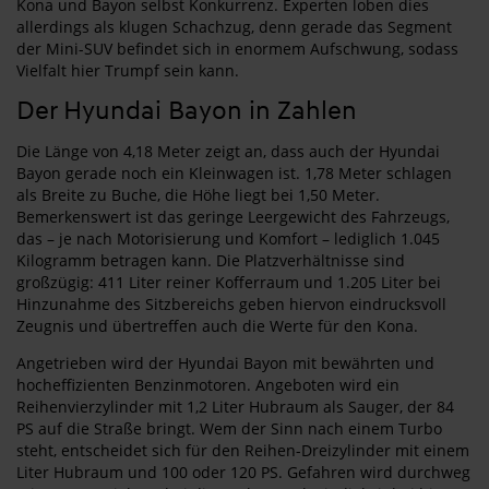
Kona und Bayon selbst Konkurrenz. Experten loben dies
allerdings als klugen Schachzug, denn gerade das Segment
der Mini-SUV befindet sich in enormem Aufschwung, sodass
Vielfalt hier Trumpf sein kann.
Der Hyundai Bayon in Zahlen
Die Länge von 4,18 Meter zeigt an, dass auch der Hyundai
Bayon gerade noch ein Kleinwagen ist. 1,78 Meter schlagen
als Breite zu Buche, die Höhe liegt bei 1,50 Meter.
Bemerkenswert ist das geringe Leergewicht des Fahrzeugs,
das – je nach Motorisierung und Komfort – lediglich 1.045
Kilogramm betragen kann. Die Platzverhältnisse sind
großzügig: 411 Liter reiner Kofferraum und 1.205 Liter bei
Hinzunahme des Sitzbereichs geben hiervon eindrucksvoll
Zeugnis und übertreffen auch die Werte für den Kona.
Angetrieben wird der Hyundai Bayon mit bewährten und
hocheffizienten Benzinmotoren. Angeboten wird ein
Reihenvierzylinder mit 1,2 Liter Hubraum als Sauger, der 84
PS auf die Straße bringt. Wem der Sinn nach einem Turbo
steht, entscheidet sich für den Reihen-Dreizylinder mit einem
Liter Hubraum und 100 oder 120 PS. Gefahren wird durchweg