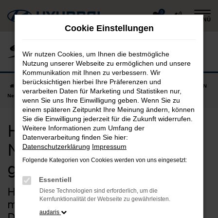
Zum
0
MENÜ
Hauptinhalt
Cookie Einstellungen
springen
Wir nutzen Cookies, um Ihnen die bestmögliche
Nutzung unserer Webseite zu ermöglichen und unsere
Kommunikation mit Ihnen zu verbessern. Wir
berücksichtigen hierbei Ihre Präferenzen und
Startseite
Dingolfing
Hyundai
Hyundai BAYON
Hyundai BAYON
verarbeiten Daten für Marketing und Statistiken nur,
Neuwagen in Dingolfing günstig kaufen
wenn Sie uns Ihre Einwilligung geben. Wenn Sie zu
einem späteren Zeitpunkt Ihre Meinung ändern, können
Sie die Einwilligung jederzeit für die Zukunft widerrufen.
Hyundai BAYON
Weitere Informationen zum Umfang der
Datenverarbeitung finden Sie hier:
Neuwagen in Dingolfing
Datenschutzerklärung
Impressum
Folgende Kategorien von Cookies werden von uns eingesetzt:
günstig kaufen
Essentiell
Hyundai BAYON Neuwagen –
Diese Technologien sind erforderlich, um die
Kernfunktionalität der Webseite zu gewährleisten.
maßgeschneiderte Qualität für
audaris
Dingolfing