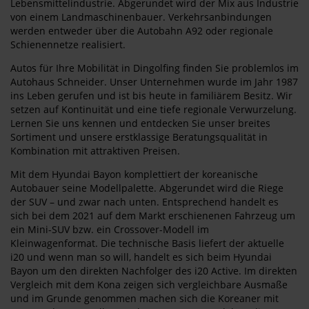
Lebensmittelindustrie. Abgerundet wird der Mix aus Industrie
von einem Landmaschinenbauer. Verkehrsanbindungen
werden entweder über die Autobahn A92 oder regionale
Schienennetze realisiert.
Autos für Ihre Mobilität in Dingolfing finden Sie problemlos im
Autohaus Schneider. Unser Unternehmen wurde im Jahr 1987
ins Leben gerufen und ist bis heute in familiärem Besitz. Wir
setzen auf Kontinuität und eine tiefe regionale Verwurzelung.
Lernen Sie uns kennen und entdecken Sie unser breites
Sortiment und unsere erstklassige Beratungsqualität in
Kombination mit attraktiven Preisen.
Mit dem Hyundai Bayon komplettiert der koreanische
Autobauer seine Modellpalette. Abgerundet wird die Riege
der SUV – und zwar nach unten. Entsprechend handelt es
sich bei dem 2021 auf dem Markt erschienenen Fahrzeug um
ein Mini-SUV bzw. ein Crossover-Modell im
Kleinwagenformat. Die technische Basis liefert der aktuelle
i20 und wenn man so will, handelt es sich beim Hyundai
Bayon um den direkten Nachfolger des i20 Active. Im direkten
Vergleich mit dem Kona zeigen sich vergleichbare Ausmaße
und im Grunde genommen machen sich die Koreaner mit