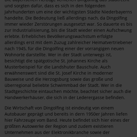
und sorgten dafür, dass es sich in den folgenden
Jahrhunderten um eine der wichtigsten Städte Niederbayerns
handelte. Die Bedeutung ließ allerdings nach, da Dingolfing
immer wieder Zerstörungen ausgesetzt war. So dauerte es bis
zur Industrialisierung, bis die Stadt wieder einen Aufschwung
erlebte. Erhebliches Bevölkerungswachstum erfolgte
allerdings erst mit dem Zuzug zahlreicher Heimatvertriebener
nach 1945, für die Dingolfing einer der vorrangigen neuen
Wohnorte darstellte. Wer in der Stadt unterwegs ist,
besichtigt die spätgotische St. Johannes Kirche als
Musterbeispiel für die Landshuter Bauschule. Auch
erwähnenswert sind die St. Josef Kirche in moderner
Bauweise und die Herzogsburg sowie das große und
überregional beliebte Schwimmbad der Stadt. Wer in die
Stadtgeschichte eintauchen möchte, beachtet sicher auch die
Handwerkerhäuser, die sich in der Lederergasse befinden.
Die Wirtschaft von Dingolfing ist eindeutig von einem
Autobauer geprägt und bereits in dern 1950er Jahren liefen
hier Fahrzeuge vom Band. Heute befindet sich hier eines der
größten Autowerke der Region und zudem existieren
Unternehmen aus der Elektronikbranche sowie der