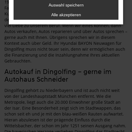
1987 ins Leben gerufen und ist seit diesem Jahr im
Auswahl speichern
Famiilenbesitz geblieben. Hieraus folgt, dass wir eine enge
Kundenbindung betreiben und dass wir eine feste Größe in
Alle akzeptieren
der Region Dingolfing sind. Wir beraten kompetent und mit
viel Liebe zu unserem Beruf. Wenn wir eines können, dann
Autos verkaufen, Autos reparieren und über Autos sprechen –
gerne auch mit Ihnen. Übrigens sprechen wir in diesem
Kontext auch über Geld. Ihr Hyundai BAYON Neuwagen für
Dingolfing muss nicht teuer sein, denn wir ermöglichen auch
die Finanzierung und die Inzahlungnahme Ihres aktuellen
Gebrauchten.
Autokauf in Dingolfing – gerne im
Autohaus Schneider
Dingolfing gehört zu Niederbayern und ist auch nicht weit
von der Landeshauptstadt München entfernt. Wie die
Metropole, liegt auch die 20.000 Einwohner große Stadt an
der Isar. Eine Besonderheit zeigt sich im Stadtwappen, das
schon seit eh und je mit den blau-weißen Rauten aufwartet.
Hieran abzulesen ist der prägende Einfluss durch die
Wittelsbacher, der schon im Jahr 1251 seinen Ausgang nahm.
Die bayerischen Herzoge verliehen Dingolfing das Stadtrecht