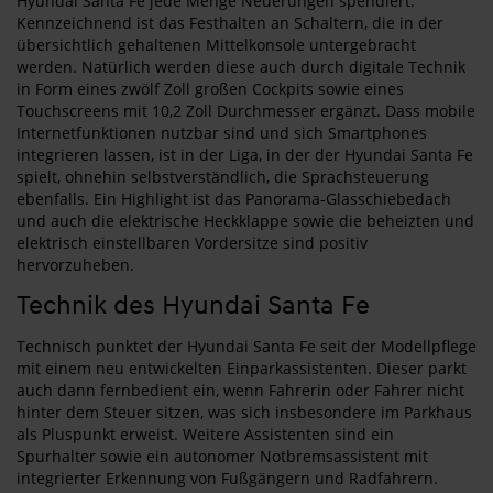
Hyundai Santa Fe jede Menge Neuerungen spendiert.
Kennzeichnend ist das Festhalten an Schaltern, die in der
übersichtlich gehaltenen Mittelkonsole untergebracht
werden. Natürlich werden diese auch durch digitale Technik
in Form eines zwölf Zoll großen Cockpits sowie eines
Touchscreens mit 10,2 Zoll Durchmesser ergänzt. Dass mobile
Internetfunktionen nutzbar sind und sich Smartphones
integrieren lassen, ist in der Liga, in der der Hyundai Santa Fe
spielt, ohnehin selbstverständlich, die Sprachsteuerung
ebenfalls. Ein Highlight ist das Panorama-Glasschiebedach
und auch die elektrische Heckklappe sowie die beheizten und
elektrisch einstellbaren Vordersitze sind positiv
hervorzuheben.
Technik des Hyundai Santa Fe
Technisch punktet der Hyundai Santa Fe seit der Modellpflege
mit einem neu entwickelten Einparkassistenten. Dieser parkt
auch dann fernbedient ein, wenn Fahrerin oder Fahrer nicht
hinter dem Steuer sitzen, was sich insbesondere im Parkhaus
als Pluspunkt erweist. Weitere Assistenten sind ein
Spurhalter sowie ein autonomer Notbremsassistent mit
integrierter Erkennung von Fußgängern und Radfahrern.