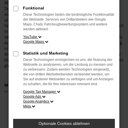
Wenn Sie in einem sicheren und zuverlässigen Fahrzeug in
Deggendorf unterwegs sein möchten, empfehlen wir Ihnen
Funktional
einen Hyundai SANTA FE Gebrauchtwagen. Der Grund für
Diese Technologien bieten die bestmögliche Funktionalität
unsere Auswahl liegt vor allem in der hohen Qualität dieses
der Webseite. Services von Drittanbietern wie Google
Maps, Chats, Fahrzeugbewertungssystem und weitere
Fahrzeugs. Sowohl in der aktuellen Modellgeneration als auch
werden aktiviert.
in älteren Auflagen punktet dieses Fahrzeug mit 1a-
Verarbeitung und einer überaus fortschrittlichen Technik. Als
YouTube
Google Maps
Autohändler mit viel Erfahrung und einer tiefen Verankerung
in Deggendorf und Umgebung sind wir gerne bereit, Ihnen
Statistik und Marketing
die Vorzüge unserer Hyundai SANTA FE Gebrauchtwagen vor
Ort zu erläutern. Wir lassen Sie einsteigen und halten oftmals
Diese Technologien ermöglichen es uns, die Nutzung der
Webseite zu analysieren, um die Leistung zu messen und
gleich mehrere Modelle für Sie auf Lager.
zu verbessern. Zudem werden Technologien eingesetzt,
die von dritten Werbetreibenden verwendet werden, um
Sie auf anderen Webseiten zu verfolgen und um Anzeigen
zu schalten, die für Ihre Interessen relevant sind.
Marken
Hyundai
Google Tag Manager
Google Ads
Google Analytics
Fehler: Network Error
Meta
Beim Laden ist ein Fehler aufgetreten.
Hier sind ein paar Tipps, die dir helfen können:
Optionale Cookies ablehnen