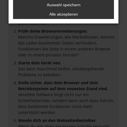
Überprüfe deine Firewall und deine
Auswahl speichern
Internetverbindung.
Alle akzeptieren
Laden andere Webseiten, zum Beispiel deine
Suchmaschine?
Prüfe deine Browsererweiterungen.
Manche Erweiterungen, wie Werbeblocker, können
das Laden bestimmter Seiten verhindern.
Funktioniert die Seite in einem anderen Browser
oder in einem privaten Fenster?
Starte dein Gerät neu.
Das kann manchmal helfen, vorübergehende
Probleme zu beheben.
Stelle sicher, dass dein Browser und dein
Betriebssystem auf dem neuesten Stand sind.
Veraltete Software birgt nicht nur ein
Sicherheitsrisiko, sondern kann auch dazu führen,
dass bestimmte Funktionen nicht mehr
unterstützt werden.
Wende dich an den Webseitenbetreiber.
Wenn du alle oben genannten Schritte versucht