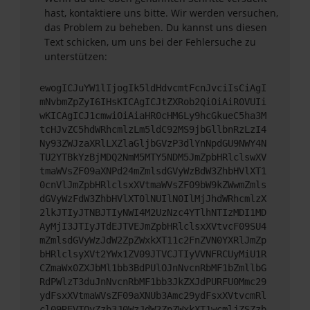
hast, kontaktiere uns bitte. Wir werden versuchen,
das Problem zu beheben. Du kannst uns diesen
Text schicken, um uns bei der Fehlersuche zu
unterstützen:
ewogICJuYW1lIjogIk5ldHdvcmtFcnJvciIsCiAgI
mNvbmZpZyI6IHsKICAgICJtZXRob2QiOiAiR0VUIi
wKICAgICJ1cmwiOiAiaHR0cHM6Ly9hcGkueC5ha3M
tcHJvZC5hdWRhcmlzLm5ldC92MS9jbGllbnRzLzI4
Ny93ZWJzaXRlLXZlaGljbGVzP3dlYnNpdGU9NWY4N
TU2YTBkYzBjMDQ2NmM5MTY5NDM5JmZpbHRlclswXV
tmaWVsZF09aXNPd24mZmlsdGVyWzBdW3ZhbHVlXT1
0cnVlJmZpbHRlclsxXVtmaWVsZF09bW9kZWwmZmls
dGVyWzFdW3ZhbHVlXT0lNUIlN0IlMjJhdWRhcmlzX
2lkJTIyJTNBJTIyNWI4M2UzNzc4YTlhNTIzMDI1MD
AyMjI3JTIyJTdEJTVEJmZpbHRlclsxXVtvcF09SU4
mZmlsdGVyWzJdW2ZpZWxkXT11c2FnZVN0YXRlJmZp
bHRlclsyXVt2YWx1ZV09JTVCJTIyVVNFRCUyMiU1R
CZmaWx0ZXJbMl1bb3BdPUlOJnNvcnRbMF1bZmllbG
RdPWlzT3duJnNvcnRbMF1bb3JkZXJdPURFU0Mmc29
ydFsxXVtmaWVsZF09aXNUb3Amc29ydFsxXVtvcmRl
cl09REVTQyZzb3J0WzJdW2ZpZWxkXT1wcmljZSZzb