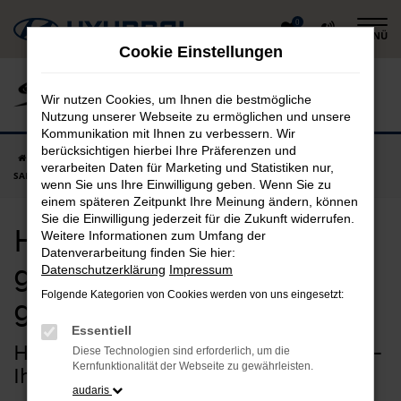
Zum
0
MENÜ
Hauptinhalt
Cookie Einstellungen
springen
Wir nutzen Cookies, um Ihnen die bestmögliche
Nutzung unserer Webseite zu ermöglichen und unsere
Kommunikation mit Ihnen zu verbessern. Wir
berücksichtigen hierbei Ihre Präferenzen und
Startseite
Deggendorf
Hyundai
Hyundai SANTA FE
Hyundai
verarbeiten Daten für Marketing und Statistiken nur,
SANTA FE gebraucht in Deggendorf günstig kaufen
wenn Sie uns Ihre Einwilligung geben. Wenn Sie zu
einem späteren Zeitpunkt Ihre Meinung ändern, können
Sie die Einwilligung jederzeit für die Zukunft widerrufen.
Hyundai SANTA FE
Weitere Informationen zum Umfang der
Datenverarbeitung finden Sie hier:
gebraucht in Deggendorf
Datenschutzerklärung
Impressum
Folgende Kategorien von Cookies werden von uns eingesetzt:
günstig kaufen
Essentiell
Hyundai SANTA FE Gebrauchtwagen –
Diese Technologien sind erforderlich, um die
Kernfunktionalität der Webseite zu gewährleisten.
Ihr sicherer Autokauf für Deggendorf
audaris