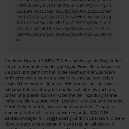
3J0WzJdW29yZGVyXT1BU0MmbGltaXQ9MjAmc2tpcD
0wIiwKICAgICJoZWFkZXJzIjoge30sCiAgICAiYm9
keSI6IG51bGwsCiAgICAiZXhwZWN0IjogewogICAg
ICAicmVzcG9uc2VUeXBlIjogIiIKICAgIH0sCiAgI
CAidGltZW91dCI6IDAsCiAgICAicHJvZ3Jlc3MiOi
BudWxsLAogICAgInJpc2t5IjogZmFsc2UKICB9Cn0
=
Für einen Hyundai SANTA FE Gebrauchtwagen in Deggendorf
spricht unter anderem der günstigen Preis. Bei uns müssen
Sie ganz und gar nicht tief in die Tasche greifen, sondern
profitieren von einem attraktiven Preisniveau und vielen
zusätzlichen Vergünstigungen. Wie wäre es beispielsweise
mit einer Ratenzahlung, bei der Sie sich oftmals auch die
Anzahlung sparen können? Oder mit der Inzahlungnahme
Ihres aktuellen Gebrauchten. Denkbar ist vieles und der erste
Schritt besteht darin, dass wir miteinander ins Gespräch
kommen. Natürlich sind all unsere Hyundai SANTA FE
Gebrauchtwagen für Deggendorf gründlich überprüft. Unsere
Kfz-Werkstatt schaut genau hin und legt im Fall der Fälle