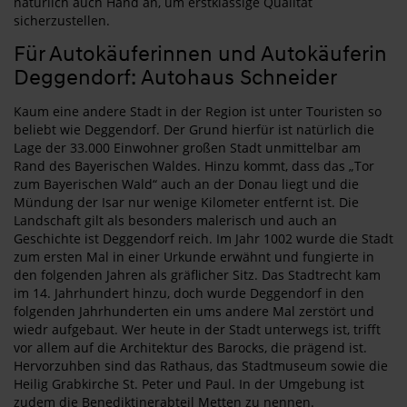
natürlich auch Hand an, um erstklassige Qualität
sicherzustellen.
Für Autokäuferinnen und Autokäuferin
Deggendorf: Autohaus Schneider
Kaum eine andere Stadt in der Region ist unter Touristen so
beliebt wie Deggendorf. Der Grund hierfür ist natürlich die
Lage der 33.000 Einwohner großen Stadt unmittelbar am
Rand des Bayerischen Waldes. Hinzu kommt, dass das „Tor
zum Bayerischen Wald“ auch an der Donau liegt und die
Mündung der Isar nur wenige Kilometer entfernt ist. Die
Landschaft gilt als besonders malerisch und auch an
Geschichte ist Deggendorf reich. Im Jahr 1002 wurde die Stadt
zum ersten Mal in einer Urkunde erwähnt und fungierte in
den folgenden Jahren als gräflicher Sitz. Das Stadtrecht kam
im 14. Jahrhundert hinzu, doch wurde Deggendorf in den
folgenden Jahrhunderten ein ums andere Mal zerstört und
wiedr aufgebaut. Wer heute in der Stadt unterwegs ist, trifft
vor allem auf die Architektur des Barocks, die prägend ist.
Hervorzuhben sind das Rathaus, das Stadtmuseum sowie die
Heilig Grabkirche St. Peter und Paul. In der Umgebung ist
zudem die Benediktinerabteil Metten zu nennen.