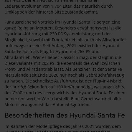
ausreicht, der erfreut sich an einem maximalen
Laderaumvolumen von 1.704 Liter, das natürlich durch
Umklappen der hinteren Sitze zustandekommt.
Für ausreichend Vortrieb im Hyundai Santa Fe sorgen eine
ganze Reihe an Motoren. Besonders erwähnenswert ist die
Hybridausführung mit 230 PS Systemleistung und der
Möglichkeit, sowohl mit Frontantrieb als auch als Allradradler
unterwegs zu sein. Seit Anfang 2021 existiert der Hyundai
Santa Fe auch als Plug-In-Hybrid mit 265 PS und
Allradantrieb. Wer es lieber klassisch mag, der steigt in die
Dieselvariante mit 202 PS, die ebenfalls die Wahl zwischen
Front- und Allradantrieb lässt. Als Benziner ist der Santa Fe
hierzulande seit Ende 2020 nur noch als Gebrauchtfahrzeug
zu haben. Die schnellste Ausführung ist der Plug-In-Hybrid,
der nur 8,8 Sekunden auf 100 km/h benötigt, was angesichts
des Größe und des Leergewichts des Hyundai Santa Fe einen
bemerkenswerten Wert darstellt. Eine Gemeinsamkeit aller
Motorisierungen ist das Automatikgetriebe.
Besonderheiten des Hyundai Santa Fe
Im Rahmen der Modellpflege des Jahres 2021 wurden dem