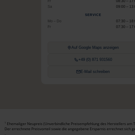
Fr
08:30 – 17
Sa
09:00 – 13
SERVICE
Mo – Do
07:30 – 18
Fr
07:30 – 17
Auf Google Maps anzeigen
+49 (0) 871 931560
E-Mail schreiben
Ehemaliger Neupreis (Unverbindliche Preisempfehlung des Herstellers am T
1
Der errechnete Preisvorteil sowie die angegebene Ersparnis errechnet sich 