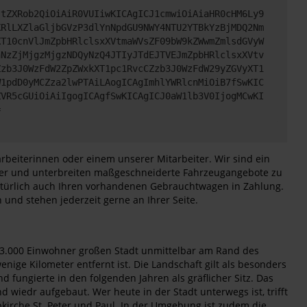
JtZXRob2QiOiAiR0VUIiwKICAgICJ1cmwiOiAiaHR0cHM6Ly9
XRlLXZlaGljbGVzP3dlYnNpdGU9NWY4NTU2YTBkYzBjMDQ2Nm
XT10cnVlJmZpbHRlclsxXVtmaWVsZF09bW9kZWwmZmlsdGVyW
hNzZjMjgzMjgzNDQyNzQ4JTIyJTdEJTVEJmZpbHRlclsxXVtv
Zzb3J0WzFdW2ZpZWxkXT1pc1RvcCZzb3J0WzFdW29yZGVyXT1
W1pdD0yMCZza2lwPTAiLAogICAgImhlYWRlcnMiOiB7fSwKIC
ZVR5cGUiOiAiIgogICAgfSwKICAgICJ0aW1lb3V0IjogMCwKI
=
rbeiterinnen oder einem unserer Mitarbeiter. Wir sind ein
eiter und unterbreiten maßgeschneiderte Fahrzeugangebote zu
natürlich auch Ihren vorhandenen Gebrauchtwagen in Zahlung.
und stehen jederzeit gerne an Ihrer Seite.
r 33.000 Einwohner großen Stadt unmittelbar am Rand des
ge Kilometer entfernt ist. Die Landschaft gilt als besonders
fungierte in den folgenden Jahren als gräflicher Sitz. Das
wiedr aufgebaut. Wer heute in der Stadt unterwegs ist, trifft
bkirche St. Peter und Paul. In der Umgebung ist zudem die