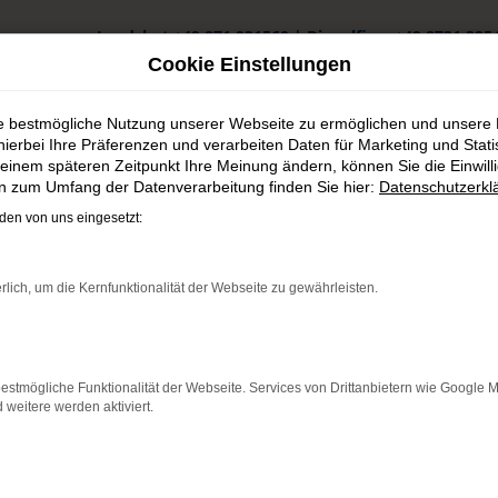
Landshut
+49 871 931560
|
Dingolfing
+49 8731 325
Cookie Einstellungen
ie bestmögliche Nutzung unserer Webseite zu ermöglichen und unsere
hierbei Ihre Präferenzen und verarbeiten Daten für Marketing und Stati
einem späteren Zeitpunkt Ihre Meinung ändern, können Sie die Einwillig
en zum Umfang der Datenverarbeitung finden Sie hier:
Datenschutzerkl
kaufen
en von uns eingesetzt:
rf günstig kaufen
rlich, um die Kernfunktionalität der Webseite zu gewährleisten.
dorf
tan bestens motorisiert durch Deggendorf. Wir verstehen uns als 
estmögliche Funktionalität der Webseite. Services von Drittanbietern wie Google 
f resultieren. Gerne lassen wir Sie bei uns vor Ort einsteigen – de
eitere werden aktiviert.
geszulassung. Darüber hinaus erhalten Sie bei uns auch gebrauch
chkeiten, die Ihnen das Autohaus Schneider bietet.