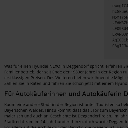
ewogIC
hcGkue
M5MTY5
zFdW3Z
cF09SU
ERVNDJ
AgICJi
CAgICJ
Was für einen Hyundai NEXO in Deggendorf spricht, erfahren Si
Familienbetrieb, der seit Ende der 1980er Jahre in der Region
erstklassigen Preisen. Des Weiteren bieten wir Ihnen die Mögl
Zahlen Sie in Raten und fahren Sie schon jetzt mit einem Hyund
Für Autokäuferinnen und Autokäuferin 
Kaum eine andere Stadt in der Region ist unter Touristen so be
Bayerischen Waldes. Hinzu kommt, dass das „Tor zum Bayerischen
malerisch und auch an Geschichte ist Deggendorf reich. Im Jahr
Stadtrecht kam im 14. Jahrhundert hinzu, doch wurde Deggendorf
vor allem auf die Architektur des Barocks, die prägend ist. He