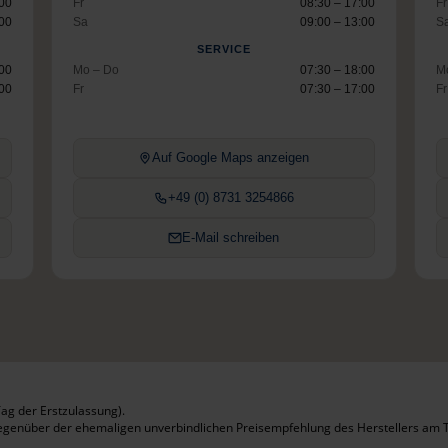
:00
Fr
08:30 – 17:00
Fr
:00
Sa
09:00 – 13:00
S
SERVICE
:00
Mo – Do
07:30 – 18:00
M
:00
Fr
07:30 – 17:00
Fr
Auf Google Maps anzeigen
+49 (0) 8731 3254866
E-Mail schreiben
ag der Erstzulassung).
gegenüber der ehemaligen unverbindlichen Preisempfehlung des Herstellers am T