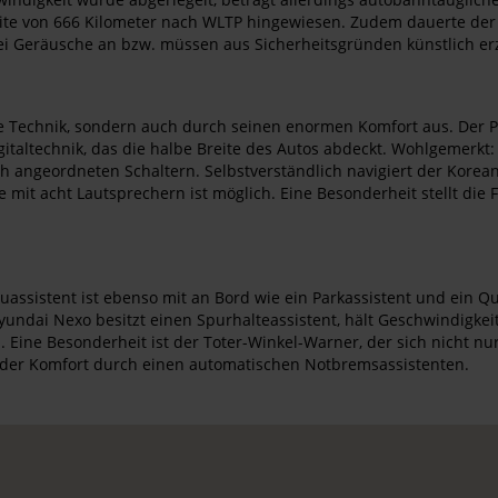
eite von 666 Kilometer nach WLTP hingewiesen. Zudem dauerte der
lei Geräusche an bzw. müssen aus Sicherheitsgründen künstlich e
e Technik, sondern auch durch seinen enormen Komfort aus. Der Pl
italtechnik, das die halbe Breite des Autos abdeckt. Wohlgemerkt: d
ch angeordneten Schaltern. Selbstverständlich navigiert der Kore
mit acht Lautsprechern ist möglich. Eine Besonderheit stellt die 
uassistent ist ebenso mit an Bord wie ein Parkassistent und ein Q
yundai Nexo besitzt einen Spurhalteassistent, hält Geschwindigke
Eine Besonderheit ist der Toter-Winkel-Warner, der sich nicht n
er Komfort durch einen automatischen Notbremsassistenten.