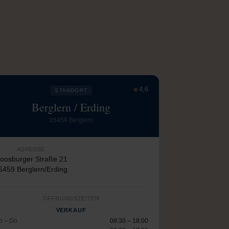
★
4,6
STANDORT
Berglern / Erding
85459 Berglern
ADRESSE
oosburger Straße 21
5459 Berglern/Erding
ÖFFNUNGSZEITEN
VERKAUF
o – Do
08:30 – 18:00