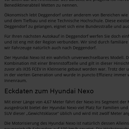
Benediktinerabteil Metten zu nennen.
Ökonomisch lebt Deggendorf unter anderem von Bereichen wie 
und dem Tiefbau und eine Technische Hochschule. Diese existier
Deggendorf zu gelangen, eignet sich eine Bundesstraße und au
Für Ihren nächsten Autokauf in Deggendorf werfen Sie doch ein
und ist eng mit der Region verbunden. Wir sind durch familiär
wir Fahrzeuge natürlich auch nach Deggendorf.
Der Hyundai Nexo ist ein wahrlich unverwechselbares Modell. Di
Kombination mit einer Brennstoffzelle und gilt in dieser Hinsich
zuvor als iX35 FCEV in Kleinserie gebaut worden war. Trotz der 
in der vierten Generation und wurde in puncto Effizienz immer
Innenraum.
Eckdaten zum Hyundai Nexo
Mit einer Länge von 4,67 Meter fährt der Nexo ins Segment de
ausgedrückt bietet der Hyundai Nexo viel Platz für Familien un
SUV dieser „Gewichtsklasse“ üblich und wird mit zwölf Meter a
Die Motorisierung des Hyundai Nexo ist natürlich dessen Allei
neuneeinhalb Sekunden auf 100 km/h spurtet. Die Höchstgeschwi