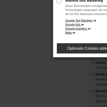
Statistik und Marketing
Diese Technologien ermöglichen
Fehler
Technologien eingesetzt, die v
die für Ihre Interessen relevant s
Beim Laden
Google Tag Manager
Google Ads
Hier sind 
Google Analytics
Meta
Überpr
Laden 
Prüfe 
Optionale Cookies abl
Manche
Browse
Starte
Das ka
Stelle
Veralt
unters
Wende 
Wenn d
kannst