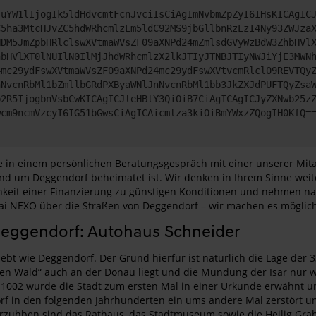
JuYW1lIjogIk5ldHdvcmtFcnJvciIsCiAgImNvbmZpZyI6IHsKICAgIC
C5ha3MtcHJvZC5hdWRhcmlzLm5ldC92MS9jbGllbnRzLzI4Ny93ZWJza
NDM5JmZpbHRlclswXVtmaWVsZF09aXNPd24mZmlsdGVyWzBdW3ZhbHVl
hbHVlXT0lNUIlN0IlMjJhdWRhcmlzX2lkJTIyJTNBJTIyNWJiYjE3MWN
4mc29ydFswXVtmaWVsZF09aXNPd24mc29ydFswXVtvcmRlcl09REVTQy
nNvcnRbMl1bZmllbGRdPXByaWNlJnNvcnRbMl1bb3JkZXJdPUFTQyZsa
b2R5IjogbnVsbCwKICAgICJleHBlY3QiOiB7CiAgICAgICJyZXNwb25z
wcm9ncmVzcyI6IG51bGwsCiAgICAicmlza3kiOiBmYWxzZQogIH0KfQ=
e in einem persönlichen Beratungsgespräch mit einer unserer Mita
 rund um Deggendorf beheimatet ist. Wir denken in Ihrem Sinne w
ichkeit einer Finanzierung zu günstigen Konditionen und nehmen 
ai NEXO über die Straßen von Deggendorf – wir machen es möglich 
Deggendorf: Autohaus Schneider
liebt wie Deggendorf. Der Grund hierfür ist natürlich die Lage de
 Wald“ auch an der Donau liegt und die Mündung der Isar nur weni
 1002 wurde die Stadt zum ersten Mal in einer Urkunde erwähnt und 
 in den folgenden Jahrhunderten ein ums andere Mal zerstört und 
rvorzuhben sind das Rathaus, das Stadtmuseum sowie die Heilig Gra