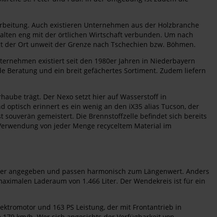
rbeitung. Auch existieren Unternehmen aus der Holzbranche
halten eng mit der örtlichen Wirtschaft verbunden. Um nach
gt der Ort unweit der Grenze nach Tschechien bzw. Böhmen.
ternehmen existiert seit den 1980er Jahren in Niederbayern
e Beratung und ein breit gefächertes Sortiment. Zudem liefern
aube trägt. Der Nexo setzt hier auf Wasserstoff in
nd optisch erinnert es ein wenig an den iX35 alias Tucson, der
 souverän gemeistert. Die Brennstoffzelle befindet sich bereits
 Verwendung von jeder Menge recyceltem Material im
 Meter angegeben und passen harmonisch zum Längenwert. Anders
maximalen Laderaum von 1.466 Liter. Der Wendekreis ist für ein
ktromotor und 163 PS Leistung, der mit Frontantrieb in
 179 km/h. Wer sich angesichts der Verfügbarkeit von