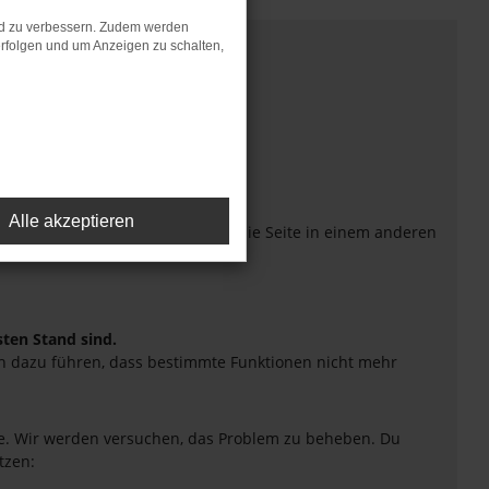
nd zu verbessern. Zudem werden
rfolgen und um Anzeigen zu schalten,
Alle akzeptieren
eiten verhindern. Funktioniert die Seite in einem anderen
sten Stand sind.
uch dazu führen, dass bestimmte Funktionen nicht mehr
tte. Wir werden versuchen, das Problem zu beheben. Du
tzen: