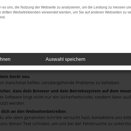
 es uns, die Nutzung der Webseite zu analysieren, um die Leistung zu messen u
: Network Error
on dritten Werbetreibenden verwendet werden, um Sie auf anderen Webseiten zu ve
ind.
 ist ein Fehler aufgetreten.
ein paar Tipps, die dir helfen können:
üfe deine Firewall und deine Internetverbindung.
andere Webseiten, zum Beispiel deine Suchmaschine?
deine Browsererweiterungen.
ehnen
Auswahl speichern
 Erweiterungen, wie Werbeblocker, können das Laden bestimmter S
r oder in einem privaten Fenster?
 dein Gerät neu.
nn manchmal helfen, vorübergehende Probleme zu beheben.
 sicher, dass dein Browser und dein Betriebssystem auf dem neue
ete Software birgt nicht nur ein Sicherheitsrisiko, sondern kann a
tützt werden.
dich an den Webseitenbetreiber.
u alle oben genannten Schritte versucht hast, kontaktiere uns bi
 uns diesen Text schicken, um uns bei der Fehlersuche zu unterstü