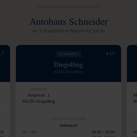
HYUNDAI VERTRAGSHÄNDLER
Autohaus Schneider
An 3 Standorten in Bayern für Sie da
,7
★
4,5
STANDORT
Dingolfing
84130 Dingolfing
ADRESSE
Amperstr. 1
M
84130 Dingolfing
8
ÖFFNUNGSZEITEN
VERKAUF
:00
Mo – Do
08:30 – 18:00
M