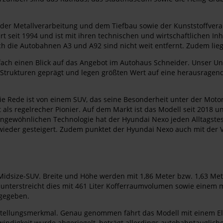
der Metallverarbeitung und dem Tiefbau sowie der Kunststoffvera
t seit 1994 und ist mit ihren technischen und wirtschaftlichen In
ch die Autobahnen A3 und A92 sind nicht weit entfernt. Zudem lie
fach einen Blick auf das Angebot im Autohaus Schneider. Unser Un
e Strukturen geprägt und legen größten Wert auf eine herausragend
e Rede ist von einem SUV, das seine Besonderheit unter der Motorh
t als regelrecher Pionier. Auf dem Markt ist das Modell seit 2018 u
ungewöhnlichen Technologie hat der Hyundai Nexo jeden Alltagstest
 wieder gesteigert. Zudem punktet der Hyundai Nexo auch mit der
r Midsize-SUV. Breite und Höhe werden mit 1,86 Meter bzw. 1,63
d unterstreicht dies mit 461 Liter Kofferraumvolumen sowie einem 
ngegeben.
nstellungsmerkmal. Genau genommen fährt das Modell mit einem Ele
ndigkeit wurde abgeriegelt, beträgt allerdings autobahntaugliche