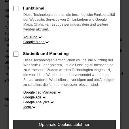
Funktional
Mit einem Hyundai KONA Neuwagen gehen Sie für Ihre
Diese Technologien bieten die bestmögliche Funktionalität
Mobilität in Deggendorf auf Nummer sicher und steigen in
der Webseite. Services von Drittanbietern wie Google
exakt das Fahrzeug, das Ihnen zusagt. Was das bedeutet?
Maps, Chats, Fahrzeugbewertungssystem und weitere
Ganz konkret, dass wir Sie umfangreich beraten und zudem
werden aktiviert.
einen Konfigurator anbieten. Entsprechend wählen Sie wie
YouTube
aus einer „Speisekarte“ all die Extras und Ausstattung, die zu
Google Maps
Ihnen und zu Deggendorf passt. Darüber hinaus haben Sie
bei einem Hyundai KONA Neuwagen auch die Möglichkeit, die
Statistik und Marketing
Motorisierung und die Lackfarbe individuell festzulegen.
Diese Technologien ermöglichen es uns, die Nutzung der
Bevor Sie in Ihr persönliches Modell steigen und auf den
Webseite zu analysieren, um die Leistung zu messen und
Straßen von Deggendorf durchstarten, beraten wir Sie
zu verbessern. Zudem werden Technologien eingesetzt,
umfangreich und stellen sicher, dass Ihre Wahl auch voll und
die von dritten Werbetreibenden verwendet werden, um
ganz zu Ihrem Fahrprofil passt.
Sie auf anderen Webseiten zu verfolgen und um Anzeigen
zu schalten, die für Ihre Interessen relevant sind.
Google Tag Manager
Google Ads
Marken
Google Analytics
Hyundai
Meta
Fehler: Network Error
Optionale Cookies ablehnen