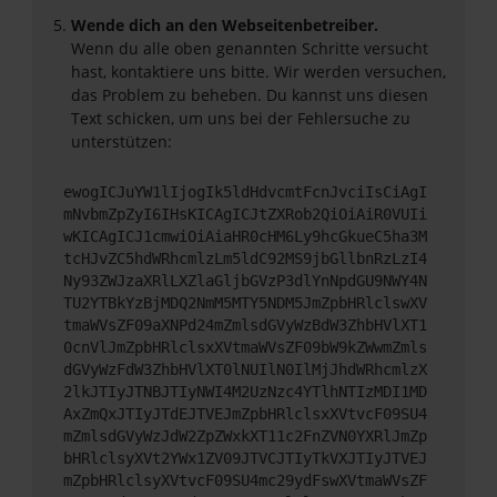
Wende dich an den Webseitenbetreiber.
Wenn du alle oben genannten Schritte versucht
hast, kontaktiere uns bitte. Wir werden versuchen,
das Problem zu beheben. Du kannst uns diesen
Text schicken, um uns bei der Fehlersuche zu
unterstützen:
ewogICJuYW1lIjogIk5ldHdvcmtFcnJvciIsCiAgI
mNvbmZpZyI6IHsKICAgICJtZXRob2QiOiAiR0VUIi
wKICAgICJ1cmwiOiAiaHR0cHM6Ly9hcGkueC5ha3M
tcHJvZC5hdWRhcmlzLm5ldC92MS9jbGllbnRzLzI4
Ny93ZWJzaXRlLXZlaGljbGVzP3dlYnNpdGU9NWY4N
TU2YTBkYzBjMDQ2NmM5MTY5NDM5JmZpbHRlclswXV
tmaWVsZF09aXNPd24mZmlsdGVyWzBdW3ZhbHVlXT1
0cnVlJmZpbHRlclsxXVtmaWVsZF09bW9kZWwmZmls
dGVyWzFdW3ZhbHVlXT0lNUIlN0IlMjJhdWRhcmlzX
2lkJTIyJTNBJTIyNWI4M2UzNzc4YTlhNTIzMDI1MD
AxZmQxJTIyJTdEJTVEJmZpbHRlclsxXVtvcF09SU4
mZmlsdGVyWzJdW2ZpZWxkXT11c2FnZVN0YXRlJmZp
bHRlclsyXVt2YWx1ZV09JTVCJTIyTkVXJTIyJTVEJ
mZpbHRlclsyXVtvcF09SU4mc29ydFswXVtmaWVsZF