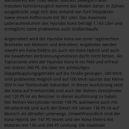
Wendekreis von 10,60 Meter überaus beweglich aber
trotzdem familientauglich kommt das Modell daher. In Zahlen
ausgedrückt, zeigt sich dies anhand von fünf Sitzplätzen
sowie einem Kofferraum mit 361 Liter. Das maximale
Laderaumvolumen des Hyundai Kona beträgt 1.143 Liter und
ermöglicht somit problemlos auch Großeinkäufe.
Angetrieben wird der Hyundai Kona von einer regelrechten
Breitseite von Motoren und Antrieben. Angeboten werden
sowohl ein Kona Elektro als auch ein Kona Hybrid und auch
die bewährten Verbrennungsmotoren dürfn nicht fehlen. Als
Topvariante zieht der Hyundai Kona N ins Feld und erfreut
mit stolzen 280 PS, die über ein achtstufiges
Doppelkupplungsgetriebe auf die Straße gelangen. 240 km/h
sind problemlos möglich und auf 100 km/h spurtet das kleine
SUV in nur fünfeinhalb Sekunden. In dieser Ausführung setzt
der Kona auf Frontantrieb und auch der Reihen-Dreizylinder
mit 120 PS ist als Benziner in dieser Ausführung zu haben.
Der Reihen-Vierzylinder leistet 198 PS, wahlweise auch mit
Allradantrieb und auch der Diesel mit seinen 136 PS ist auf
Wunsch als Allradler unterwegs. Umweltfreundlich sind der
Kona Hybrid, der 141 PS leistet und der Kona Elektro mit
Motoren mit 136 und 204 PS Leistung. Die maximale