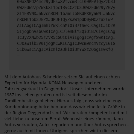
09aXNPd24mc29ydFswXVtvcmRlcl09REVTQyZzb3J
0WzFdW2ZpZWxkXT1pc1RvcCZzb3J0WzFdW29yZGVy
XT1ERVNDJnNvcnRbMl1bZmllbGRdPXByaWNlJnNvc
nRbMl1bb3JkZXJdPUFTQyZsaW1pdD0yMCZza2lwPT
AiLAogICAgImhlYWRlcnMiOiB7fSwKICAgICJib2R
5IjogbnVsbCwKICAgICJleHBlY3QiOiB7CiAgICAg
ICJyZXNwb25zZVR5cGUiOiAiIgogICAgfSwKICAgI
CJ0aW1lb3V0IjogMCwKICAgICJwcm9ncmVzcyI6IG
51bGwsCiAgICAicmlza3kiOiBmYWxzZQogIH0KfQ=
=
Mit dem Autohaus Schneider setzen Sie auf einen echten
Experten für Hyundai KONA Neuwagen und den
Fahrzeugverkauf in Deggendorf. Unser Unternehmen wurde
1987 ins Leben gerufen und ist seit diesem Jahr im
Famiilenbesitz geblieben. Hieraus folgt, dass wir eine enge
Kundenbindung betreiben und dass wir eine feste Größe in
der Region Deggendorf sind. Wir beraten kompetent und mit
viel Liebe zu unserem Beruf. Wenn wir eines können, dann
Autos verkaufen, Autos reparieren und über Autos sprechen –
gerne auch mit Ihnen. Übrigens sprechen wir in diesem