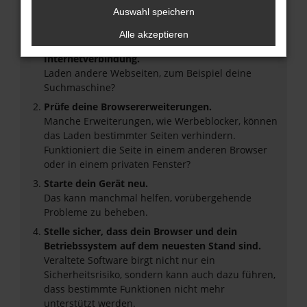
Beim Laden ist ein Fehler aufgetreten.
Auswahl speichern
Hier sind ein paar Tipps, die dir helfen können:
Alle akzeptieren
Überprüfe deine Firewall und deine
Internetverbindung.
Laden andere Webseiten, zum Beispiel deine
Suchmaschine?
Prüfe deine Browsererweiterungen.
Manche Erweiterungen, wie Werbeblocker, können
das Laden bestimmter Seiten verhindern.
Funktioniert die Seite in einem anderen Browser
oder in einem privaten Fenster?
Starte dein Gerät neu.
Das kann manchmal helfen, vorübergehende
Probleme zu beheben.
Stelle sicher, dass dein Browser und dein
Betriebssystem auf dem neuesten Stand sind.
Veraltete Software birgt nicht nur ein
Sicherheitsrisiko, sondern kann auch dazu führen,
dass bestimmte Funktionen nicht mehr
unterstützt werden.