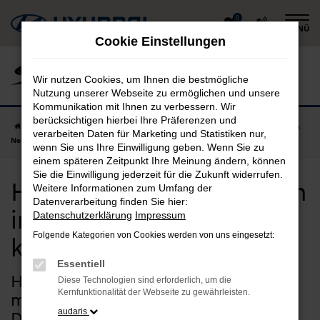
Zum
0
MENÜ
Hauptinhalt
Cookie Einstellungen
springen
Wir nutzen Cookies, um Ihnen die bestmögliche
Nutzung unserer Webseite zu ermöglichen und unsere
Kommunikation mit Ihnen zu verbessern. Wir
berücksichtigen hierbei Ihre Präferenzen und
Startseite
Deggendorf
Hyundai
Hyundai KONA
Hyundai KONA
verarbeiten Daten für Marketing und Statistiken nur,
Neuwagen in Deggendorf günstig kaufen
wenn Sie uns Ihre Einwilligung geben. Wenn Sie zu
einem späteren Zeitpunkt Ihre Meinung ändern, können
Sie die Einwilligung jederzeit für die Zukunft widerrufen.
Hyundai KONA Neuwagen
Weitere Informationen zum Umfang der
Datenverarbeitung finden Sie hier:
in Deggendorf günstig
Datenschutzerklärung
Impressum
Folgende Kategorien von Cookies werden von uns eingesetzt:
kaufen
Essentiell
Hyundai KONA Neuwagen –
Diese Technologien sind erforderlich, um die
Kernfunktionalität der Webseite zu gewährleisten.
maßgeschneiderte Qualität für
audaris
Deggendorf