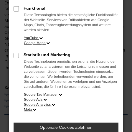
Entscheiden Sie sich für einen Hyundai IONIQ 5 und Sie
fahren fortan bestens motorisiert durch Deggendorf. Wir
Funktional
verstehen uns als Experten für diesen Hersteller und dieses
Diese Technologien bieten die bestmögliche Funktionalität
Modell und informieren Sie gern über die vielen Vorteile, die
der Webseite. Services von Drittanbietern wie Google
Maps, Chats, Fahrzeugbewertungssystem und weitere
aus einem Kauf resultieren. Gerne lassen wir Sie bei uns vor
werden aktiviert.
Ort einsteigen – der Weg aus Deggendorf ist nicht weit. Wir
bieten Ihnen den Hyundai IONIQ 5 sowohl als klassischen
YouTube
Google Maps
Neuwagen als auch als Tageszulassung. Darüber hinaus
erhalten Sie bei uns auch gebrauchte Fahrzeuge, gerne auch
Statistik und Marketing
in Form eines Jahreswagens und damit eines jungen
Gebrauchten. Entdecken Sie die vielen Möglichkeiten, die
Diese Technologien ermöglichen es uns, die Nutzung der
Webseite zu analysieren, um die Leistung zu messen und
Ihnen das Autohaus Schneider bietet.
zu verbessern. Zudem werden Technologien eingesetzt,
die von dritten Werbetreibenden verwendet werden, um
Sie auf anderen Webseiten zu verfolgen und um Anzeigen
zu schalten, die für Ihre Interessen relevant sind.
Kategorie
Hyundai IONIQ 5 Vorführwagen Deggendorf
Google Tag Manager
Google Ads
Hyundai IONIQ 5 Neuwagen Deggendorf
Google Analytics
Hyundai IONIQ 5 Gebrauchtwagen Deggendorf
Meta
Fehler: Network Error
Optionale Cookies ablehnen