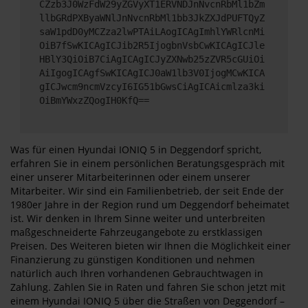
CZzb3J0WzFdW29yZGVyXT1ERVNDJnNvcnRbMl1bZm
llbGRdPXByaWNlJnNvcnRbMl1bb3JkZXJdPUFTQyZ
saW1pdD0yMCZza2lwPTAiLAogICAgImhlYWRlcnMi
OiB7fSwKICAgICJib2R5IjogbnVsbCwKICAgICJle
HBlY3QiOiB7CiAgICAgICJyZXNwb25zZVR5cGUiOi
AiIgogICAgfSwKICAgICJ0aW1lb3V0IjogMCwKICA
gICJwcm9ncmVzcyI6IG51bGwsCiAgICAicmlza3ki
OiBmYWxzZQogIH0KfQ==
Was für einen Hyundai IONIQ 5 in Deggendorf spricht,
erfahren Sie in einem persönlichen Beratungsgespräch mit
einer unserer Mitarbeiterinnen oder einem unserer
Mitarbeiter. Wir sind ein Familienbetrieb, der seit Ende der
1980er Jahre in der Region rund um Deggendorf beheimatet
ist. Wir denken in Ihrem Sinne weiter und unterbreiten
maßgeschneiderte Fahrzeugangebote zu erstklassigen
Preisen. Des Weiteren bieten wir Ihnen die Möglichkeit einer
Finanzierung zu günstigen Konditionen und nehmen
natürlich auch Ihren vorhandenen Gebrauchtwagen in
Zahlung. Zahlen Sie in Raten und fahren Sie schon jetzt mit
einem Hyundai IONIQ 5 über die Straßen von Deggendorf –