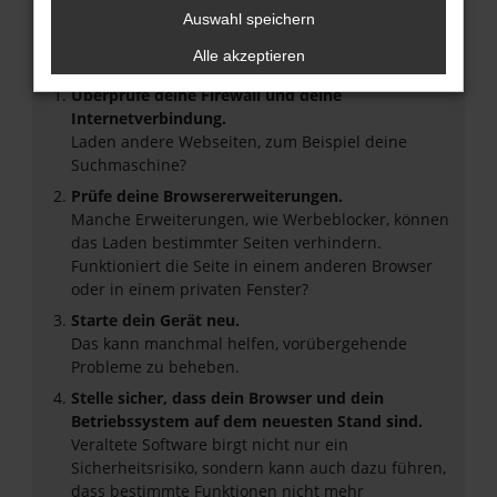
Auswahl speichern
Beim Laden ist ein Fehler aufgetreten.
Hier sind ein paar Tipps, die dir helfen können:
Alle akzeptieren
Überprüfe deine Firewall und deine
Internetverbindung.
Laden andere Webseiten, zum Beispiel deine
Suchmaschine?
Prüfe deine Browsererweiterungen.
Manche Erweiterungen, wie Werbeblocker, können
das Laden bestimmter Seiten verhindern.
Funktioniert die Seite in einem anderen Browser
oder in einem privaten Fenster?
Starte dein Gerät neu.
Das kann manchmal helfen, vorübergehende
Probleme zu beheben.
Stelle sicher, dass dein Browser und dein
Betriebssystem auf dem neuesten Stand sind.
Veraltete Software birgt nicht nur ein
Sicherheitsrisiko, sondern kann auch dazu führen,
dass bestimmte Funktionen nicht mehr