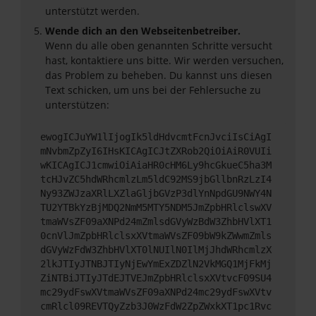
unterstützt werden.
Wende dich an den Webseitenbetreiber.
Wenn du alle oben genannten Schritte versucht
hast, kontaktiere uns bitte. Wir werden versuchen,
das Problem zu beheben. Du kannst uns diesen
Text schicken, um uns bei der Fehlersuche zu
unterstützen:
ewogICJuYW1lIjogIk5ldHdvcmtFcnJvciIsCiAgI
mNvbmZpZyI6IHsKICAgICJtZXRob2QiOiAiR0VUIi
wKICAgICJ1cmwiOiAiaHR0cHM6Ly9hcGkueC5ha3M
tcHJvZC5hdWRhcmlzLm5ldC92MS9jbGllbnRzLzI4
Ny93ZWJzaXRlLXZlaGljbGVzP3dlYnNpdGU9NWY4N
TU2YTBkYzBjMDQ2NmM5MTY5NDM5JmZpbHRlclswXV
tmaWVsZF09aXNPd24mZmlsdGVyWzBdW3ZhbHVlXT1
0cnVlJmZpbHRlclsxXVtmaWVsZF09bW9kZWwmZmls
dGVyWzFdW3ZhbHVlXT0lNUIlN0IlMjJhdWRhcmlzX
2lkJTIyJTNBJTIyNjEwYmExZDZlN2VkMGQ1MjFkMj
ZiNTBiJTIyJTdEJTVEJmZpbHRlclsxXVtvcF09SU4
mc29ydFswXVtmaWVsZF09aXNPd24mc29ydFswXVtv
cmRlcl09REVTQyZzb3J0WzFdW2ZpZWxkXT1pc1Rvc