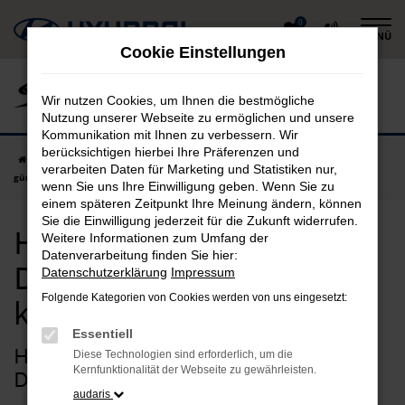
Zum
0
MENÜ
Hauptinhalt
Cookie Einstellungen
springen
Wir nutzen Cookies, um Ihnen die bestmögliche
Nutzung unserer Webseite zu ermöglichen und unsere
Kommunikation mit Ihnen zu verbessern. Wir
berücksichtigen hierbei Ihre Präferenzen und
Startseite
Deggendorf
Hyundai
Hyundai IONIQ 5 in Deggendorf
verarbeiten Daten für Marketing und Statistiken nur,
günstig kaufen
wenn Sie uns Ihre Einwilligung geben. Wenn Sie zu
einem späteren Zeitpunkt Ihre Meinung ändern, können
Sie die Einwilligung jederzeit für die Zukunft widerrufen.
Hyundai IONIQ 5 in
Weitere Informationen zum Umfang der
Datenverarbeitung finden Sie hier:
Deggendorf günstig
Datenschutzerklärung
Impressum
Folgende Kategorien von Cookies werden von uns eingesetzt:
kaufen
Essentiell
Hyundai IONIQ 5 – unsere Idee für
Diese Technologien sind erforderlich, um die
Kernfunktionalität der Webseite zu gewährleisten.
Deggendorf
audaris