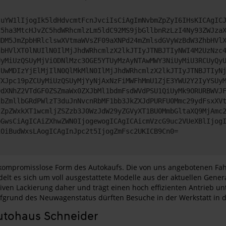
JuYW1lIjogIk5ldHdvcmtFcnJvciIsCiAgImNvbmZpZyI6IHsKICAgIC
C5ha3MtcHJvZC5hdWRhcmlzLm5ldC92MS9jbGllbnRzLzI4Ny93ZWJza
NDM5JmZpbHRlclswXVtmaWVsZF09aXNPd24mZmlsdGVyWzBdW3ZhbHVl
hbHVlXT0lNUIlN0IlMjJhdWRhcmlzX2lkJTIyJTNBJTIyNWI4M2UzNzc
UyMiUzQSUyMjViODNlMzc3OGE5YTUyMzAyNTAwMWY3NiUyMiU3RCUyQy
jUwMDIzYjElMjIlN0QlMkMlN0IlMjJhdWRhcmlzX2lkJTIyJTNBJTIyN
YXJpc19pZCUyMiUzQSUyMjYyNjAxNzFiMWFhMmU1ZjE3YWU2Y2IyYSUy
9dXNhZ2VTdGF0ZSZmaWx0ZXJbMl1bdmFsdWVdPSU1QiUyMk9ORURBWVJ
1bZmllbGRdPWlzT3duJnNvcnRbMF1bb3JkZXJdPURFU0Mmc29ydFsxXV
2ZpZWxkXT1wcmljZSZzb3J0WzJdW29yZGVyXT1BU0MmbGltaXQ9MjAmc
bGwsCiAgICAiZXhwZWN0IjogewogICAgICAicmVzcG9uc2VUeXBlIjog
iOiBudWxsLAogICAgInJpc2t5IjogZmFsc2UKICB9Cn0=
 kompromisslose Form des Autokaufs. Die von uns angebotenen Fah
lt es sich um voll ausgestattete Modelle aus der aktuellen Generat
iven Lackierung daher und trägt einen hoch effizienten Antrieb u
fgrund des Neuwagenstatus dürften Besuche in der Werkstatt in der
utohaus Schneider