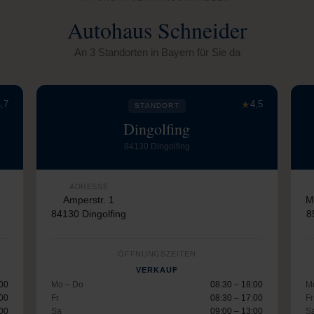
Autohaus Schneider
An 3 Standorten in Bayern für Sie da
,7
★
4,5
STANDORT
Dingolfing
84130 Dingolfing
ADRESSE
Amperstr. 1
M
84130 Dingolfing
8
ÖFFNUNGSZEITEN
VERKAUF
:00
Mo – Do
08:30 – 18:00
M
:00
Fr
08:30 – 17:00
Fr
:00
Sa
09:00 – 13:00
S