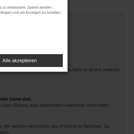
nd zu verbessern. Zudem werden
rfolgen und um Anzeigen zu schalten,
Alle akzeptieren
eiten verhindern. Funktioniert die Seite in einem anderen
sten Stand sind.
uch dazu führen, dass bestimmte Funktionen nicht mehr
tte. Wir werden versuchen, das Problem zu beheben. Du
tzen: