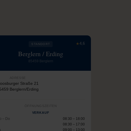
★
4,6
STANDORT
Berglern / Erding
85459 Berglern
ADRESSE
oosburger Straße 21
5459 Berglern/Erding
ÖFFNUNGSZEITEN
VERKAUF
o – Do
08:30 – 18:00
08:30 – 17:00
a
09:00 – 13:00