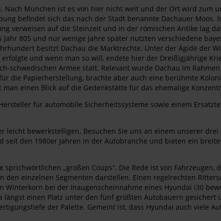
. Nach München ist es von hier nicht weit und der Ort wird zum 
bung befindet sich das nach der Stadt benannte Dachauer Moos. In
ung verweisen auf die Steinzeit und in der römischen Antike lag d
s Jahr 805 und nur wenige Jahre später nutzten verschiedene bay
Jahrhundert besitzt Dachau die Marktrechte. Unter der Ägide der W
erfolgte und wenn man so will, endete hier der Dreißigjährige Kri
sch-schwedischen Armee statt. Relevant wurde Dachau im Rahmen d
ür die Papierherstellung, brachte aber auch eine berühmte Kolonie
ft man einen Blick auf die Gedenkstätte für das ehemalige Konzent
Hersteller für automobile Sicherheitssysteme sowie einem Ersatzte
r leicht bewerkstelligen. Besuchen Sie uns an einem unserer drei 
d seit den 1980er Jahren in der Autobranche und bieten ein breit
sprichwörtlichen „großen Coups“. Die Rede ist von Fahrzeugen, di
in den einzelnen Segmenten darstellen. Einen regelrechten Ritters
in Winterkorn bei der Inaugenscheinnahme eines Hyundai i30 bew
a längst einen Platz unter den fünf größten Autobauern gesichert 
Fertigungstiefe der Palette. Gemeint ist, dass Hyundai auch viele A