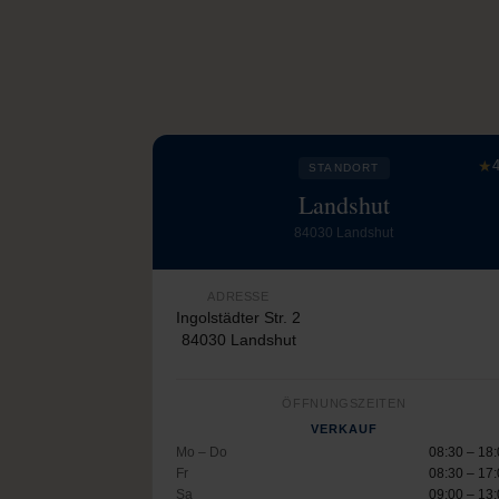
★
4
STANDORT
Landshut
84030 Landshut
ADRESSE
Ingolstädter Str. 2
84030 Landshut
ÖFFNUNGSZEITEN
VERKAUF
Mo – Do
08:30 – 18
Fr
08:30 – 17
Sa
09:00 – 13