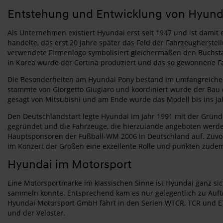
Entstehung und Entwicklung von Hyund
Als Unternehmen existiert Hyundai erst seit 1947 und ist damit
handelte, das erst 20 Jahre später das Feld der Fahrzeugherste
verwendete Firmenlogo symbolisiert gleichermaßen den Buchst
in Korea wurde der Cortina produziert und das so gewonnene F
Die Besonderheiten am Hyundai Pony bestand im umfangreichen e
stammte von Giorgetto Giugiaro und koordiniert wurde der Bau 
gesagt von Mitsubishi und am Ende wurde das Modell bis ins Jah
Den Deutschlandstart legte Hyundai im Jahr 1991 mit der Grü
gegründet und die Fahrzeuge, die hierzulande angeboten werden
Hauptsponsoren der Fußball-WM 2006 in Deutschland auf. Zuvor 
im Konzert der Großen eine exzellente Rolle und punkten zudem
Hyundai im Motorsport
Eine Motorsportmarke im klassischen Sinne ist Hyundai ganz si
sammeln konnte. Entsprechend kam es nur gelegentlich zu Auftr
Hyundai Motorsport GmbH fährt in den Serien WTCR, TCR und ET
und der Veloster.