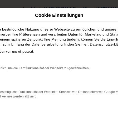
Landshut
+49 871 931560
|
Dingolfing
+49 8731 325
Cookie Einstellungen
ie bestmögliche Nutzung unserer Webseite zu ermöglichen und unsere
hierbei Ihre Präferenzen und verarbeiten Daten für Marketing und Stati
einem späteren Zeitpunkt Ihre Meinung ändern, können Sie die Einwillig
en zum Umfang der Datenverarbeitung finden Sie hier:
Datenschutzerkl
g kaufen
en von uns eingesetzt:
 Dachau günstig kaufen
rlich, um die Kernfunktionalität der Webseite zu gewährleisten.
les spricht dafür
nt. Gerne denken wir in Ihrem Sinne nach und finden clevere Ideen
estmögliche Funktionalität der Webseite. Services von Drittanbietern wie Google 
nthese aus einem Neuwagen und einem Gebrauchten die perfekte Wa
eitere werden aktiviert.
ung wird deshalb so genannt, weil es sich um ein Fahrzeug handel
as Modell zum Gebrauchtwagenpreis zu Ihnen gelangt. Die Hyundai
ersteller scheitert.