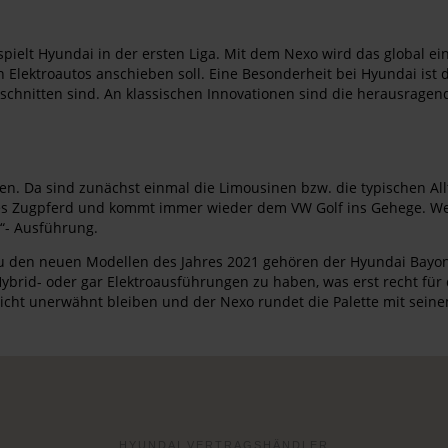
pielt Hyundai in der ersten Liga. Mit dem Nexo wird das global ei
n Elektroautos anschieben soll. Eine Besonderheit bei Hyundai ist
geschnitten sind. An klassischen Innovationen sind die herausrage
. Da sind zunächst einmal die Limousinen bzw. die typischen Allta
chtes Zugpferd und kommt immer wieder dem VW Golf ins Gehege. We
N“- Ausführung.
 den neuen Modellen des Jahres 2021 gehören der Hyundai Bayon al
Hybrid- oder gar Elektroausführungen zu haben, was erst recht für
nicht unerwähnt bleiben und der Nexo rundet die Palette mit sein
HYUNDAI VERTRAGSHÄNDLER