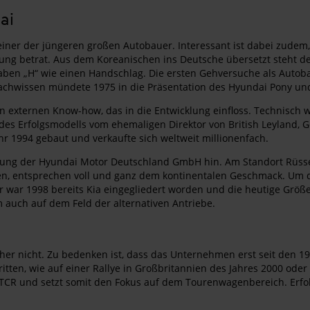
ai
 einer der jüngeren großen Autobauer. Interessant ist dabei zude
llung betrat. Aus dem Koreanischen ins Deutsche übersetzt steht d
aben „H“ wie einen Handschlag. Die ersten Gehversuche als Auto
achwissen mündete 1975 in die Präsentation des Hyundai Pony und
xternen Know-how, das in die Entwicklung einfloss. Technisch wa
des Erfolgsmodells vom ehemaligen Direktor von British Leyland,
r 1994 gebaut und verkaufte sich weltweit millionenfach.
ndung der Hyundai Motor Deutschland GmbH hin. Am Standort Rüs
, entsprechen voll und ganz dem kontinentalen Geschmack. Um die
war 1998 bereits Kia eingegliedert worden und die heutige Größe
 auch auf dem Feld der alternativen Antriebe.
cher nicht. Zu bedenken ist, dass das Unternehmen erst seit den 
itten, wie auf einer Rallye in Großbritannien des Jahres 2000 od
CR und setzt somit den Fokus auf dem Tourenwagenbereich. Erfol