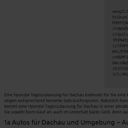
ewogIC
hcGkue
M5MTY5
zFdW3Z
c19pZC
1MjMwM
IyYXVk
WVsZF0
cnRbMF
0WzJdW
I6IG51
3Jlc3M
Eine Hyundai Tageszulassung für Dachau bedeutet für Sie eine
zeigen entsprechend keinerlei Gebrauchsspuren. Natürlich hande
kommt eine Hyundai Tageszulassung für Dachau in einer attrakt
Sie sowohl beim Kauf als auch im Unterhalt bares Geld, denn au
1a Autos für Dachau und Umgebung – A