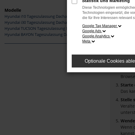
Statistik und Marketing
Diese Technologien ermöglichen
Modelle
Technologien eingesetzt, die v
Hyundai i10 Tageszulassung Dachau
die für Ihre Interessen relevant s
Fehler
Hyundai i30 Tageszulassung Dachau
Google Tag Manager
Hyundai TUCSON Tageszulassung Dachau
Google Ads
Beim Laden
Hyundai BAYON Tageszulassung Dachau
Google Analytics
Hier sind 
Meta
Überpr
Laden 
Optionale Cookies abl
Prüfe 
Manche
Browse
Starte
Das ka
Stelle
Veralt
unters
Wende 
Wenn d
kannst