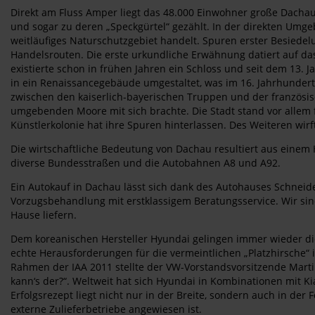
Direkt am Fluss Amper liegt das 48.000 Einwohner große Dachau
und sogar zu deren „Speckgürtel“ gezählt. In der direkten Umge
weitläufiges Naturschutzgebiet handelt. Spuren erster Besiedel
Handelsrouten. Die erste urkundliche Erwähnung datiert auf da
existierte schon in frühen Jahren ein Schloss und seit dem 13. 
in ein Renaissancegebäude umgestaltet, was im 16. Jahrhundert 
zwischen den kaiserlich-bayerischen Truppen und der französi
umgebenden Moore mit sich brachte. Die Stadt stand vor allem f
Künstlerkolonie hat ihre Spuren hinterlassen. Des Weiteren wir
Die wirtschaftliche Bedeutung von Dachau resultiert aus einem 
diverse Bundesstraßen und die Autobahnen A8 und A92.
Ein Autokauf in Dachau lässt sich dank des Autohauses Schneide
Vorzugsbehandlung mit erstklassigem Beratungsservice. Wir sin
Hause liefern.
Dem koreanischen Hersteller Hyundai gelingen immer wieder die 
echte Herausforderungen für die vermeintlichen „Platzhirsche“ 
Rahmen der IAA 2011 stellte der VW-Vorstandsvorsitzende Mart
kann‘s der?“. Weltweit hat sich Hyundai in Kombinationen mit Ki
Erfolgsrezept liegt nicht nur in der Breite, sondern auch in der 
externe Zulieferbetriebe angewiesen ist.