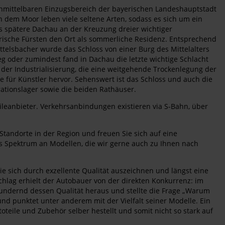
unmittelbaren Einzugsbereich der bayerischen Landeshauptstadt
 dem Moor leben viele seltene Arten, sodass es sich um ein
as spätere Dachau an der Kreuzung dreier wichtiger
erische Fürsten den Ort als sommerliche Residenz. Entsprechend
ittelsbacher wurde das Schloss von einer Burg des Mittelalters
eg oder zumindest fand in Dachau die letzte wichtige Schlacht
er Industrialisierung, die eine weitgehende Trockenlegung der
 für Künstler hervor. Sehenswert ist das Schloss und auch die
rationslager sowie die beiden Rathäuser.
ileanbieter. Verkehrsanbindungen existieren via S-Bahn, über
Standorte in der Region und freuen Sie sich auf eine
es Spektrum an Modellen, die wir gerne auch zu Ihnen nach
e sich durch exzellente Qualität auszeichnen und längst eine
chlag erhielt der Autobauer von der direkten Konkurrenz: im
undernd dessen Qualität heraus und stellte die Frage „Warum
und punktet unter anderem mit der Vielfalt seiner Modelle. Ein
utoteile und Zubehör selber hestellt und somit nicht so stark auf