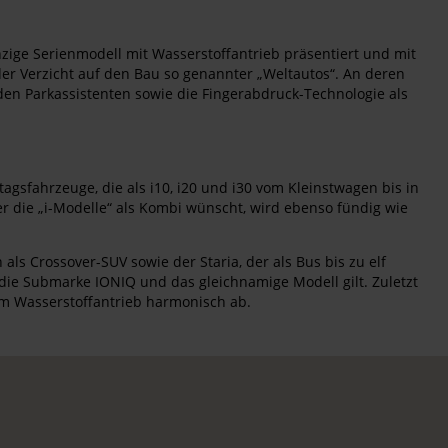
nzige Serienmodell mit Wasserstoffantrieb präsentiert und mit
 der Verzicht auf den Bau so genannter „Weltautos“. An deren
nden Parkassistenten sowie die Fingerabdruck-Technologie als
gsfahrzeuge, die als i10, i20 und i30 vom Kleinstwagen bis in
r die „i-Modelle“ als Kombi wünscht, wird ebenso fündig wie
s Crossover-SUV sowie der Staria, der als Bus bis zu elf
 die Submarke IONIQ und das gleichnamige Modell gilt. Zuletzt
em Wasserstoffantrieb harmonisch ab.