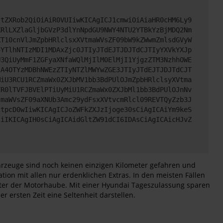
JtZXRob2QiOiAiR0VUIiwKICAgICJ1cmwiOiAiaHR0cHM6Ly9
XRlLXZlaGljbGVzP3dlYnNpdGU9NWY4NTU2YTBkYzBjMDQ2Nm
XT10cnVlJmZpbHRlclsxXVtmaWVsZF09bW9kZWwmZmlsdGVyW
4YTlhNTIzMDI1MDAxZjc0JTIyJTdEJTJDJTdCJTIyYXVkYXJp
U3QiUyMmF1ZGFyaXNfaWQlMjIlM0ElMjI1YjgzZTM3NzhhOWE
jA4OTYzMDBhNWEzZTIyNTZlMWYwZGE3JTIyJTdEJTJDJTdCJT
MiU3RCU1RCZmaWx0ZXJbMV1bb3BdPUlOJmZpbHRlclsyXVtma
FR0lTVFJBVElPTiUyMiU1RCZmaWx0ZXJbMl1bb3BdPUlOJnNv
tmaWVsZF09aXNUb3Amc29ydFsxXVtvcmRlcl09REVTQyZzb3J
2tpcD0wIiwKICAgICJoZWFkZXJzIjoge30sCiAgICAiYm9keS
IiIKICAgIH0sCiAgICAidGltZW91dCI6IDAsCiAgICAicHJvZ
rzeuge sind noch keinen einzigen Kilometer gefahren und
ion mit allen nur erdenklichen Extras. In den meisten Fällen
nter der Motorhaube. Mit einer Hyundai Tageszulassung sparen
 ersten Zeit eine Seltenheit darstellen.