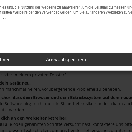
 es uns, die Nutzung der Webseite zu analysieren, um die Leistung zu messen u
on dritten Werbetreibenden verwendet werden, um Sie auf anderen Webseiten zu ve
ind.
: Network Error
 ist ein Fehler aufgetreten.
ein paar Tipps, die dir helfen können:
üfe deine Firewall und deine Internetverbindung.
andere Webseiten, zum Beispiel deine Suchmaschine?
ehnen
Auswahl speichern
deine Browsererweiterungen.
 Erweiterungen, wie Werbeblocker, können das Laden bestimmter S
r oder in einem privaten Fenster?
 dein Gerät neu.
nn manchmal helfen, vorübergehende Probleme zu beheben.
 sicher, dass dein Browser und dein Betriebssystem auf dem neue
ete Software birgt nicht nur ein Sicherheitsrisiko, sondern kann a
tützt werden.
dich an den Webseitenbetreiber.
u alle oben genannten Schritte versucht hast, kontaktiere uns bi
 uns diesen Text schicken, um uns bei der Fehlersuche zu unterstü