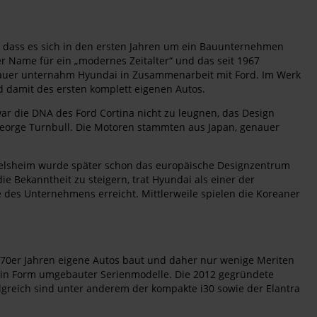
m, dass es sich in den ersten Jahren um ein Bauunternehmen
er Name für ein „modernes Zeitalter“ und das seit 1967
bauer unternahm Hyundai in Zusammenarbeit mit Ford. Im Werk
 damit des ersten komplett eigenen Autos.
r die DNA des Ford Cortina nicht zu leugnen, das Design
 George Turnbull. Die Motoren stammten aus Japan, genauer
selsheim wurde später schon das europäische Designzentrum
 Bekanntheit zu steigern, trat Hyundai als einer der
 des Unternehmens erreicht. Mittlerweile spielen die Koreaner
1970er Jahren eigene Autos baut und daher nur wenige Meriten
er in Form umgebauter Serienmodelle. Die 2012 gegründete
greich sind unter anderem der kompakte i30 sowie der Elantra